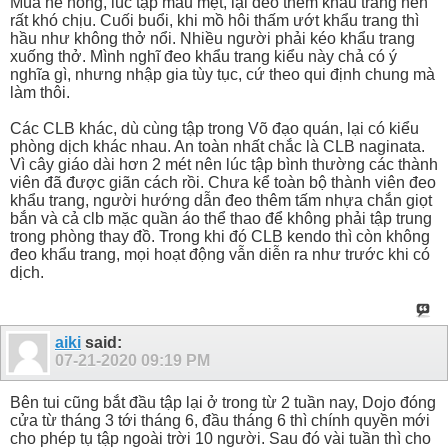
Mùa hè nóng, lúc tập mau mệt, lại đeo thêm khẩu trang nên
rất khó chịu. Cuối buổi, khi mồ hôi thấm ướt khẩu trang thì
hầu như không thở nổi. Nhiều người phải kéo khẩu trang
xuống thở. Mình nghĩ đeo khẩu trang kiểu này chả có ý
nghĩa gì, nhưng nhập gia tùy tục, cứ theo qui định chung mà
làm thôi.
Các CLB khác, dù cùng tập trong Võ đạo quán, lại có kiểu
phòng dịch khác nhau. An toàn nhất chắc là CLB naginata.
Vì cây giáo dài hơn 2 mét nên lúc tập bình thường các thành
viên đã được giãn cách rồi. Chưa kể toàn bộ thành viên đeo
khẩu trang, người hướng dẫn đeo thêm tấm nhựa chắn giọt
bắn và cả clb mặc quần áo thể thao để không phải tập trung
trong phòng thay đồ. Trong khi đó CLB kendo thì còn không
đeo khẩu trang, mọi hoạt động vẫn diễn ra như trước khi có
dịch.
aiki
said:
07-21-2020
09:19 PM
Bên tui cũng bắt đầu tập lại ở trong từ 2 tuần nay, Dojo đóng
cửa từ tháng 3 tới tháng 6, đầu tháng 6 thì chính quyền mới
cho phép tụ tập ngoài trời 10 người. Sau đó vài tuần thì cho