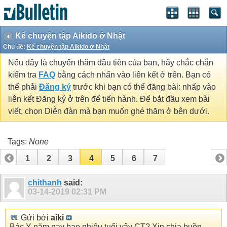
Kể chuyện tập Aikido ở Nhật
Chủ đề:
Kể chuyện tập Aikido ở Nhật
Nếu đây là chuyến thăm đầu tiên của bạn, hãy chắc chắn
kiểm tra
FAQ
bằng cách nhấn vào liên kết ở trên. Bạn có
thể phải
Đăng ký
trước khi bạn có thể đăng bài: nhấp vào
liên kết Đăng ký ở trên để tiến hành. Để bắt đầu xem bài
viết, chọn Diễn đàn mà bạn muốn ghé thăm ở bên dưới.
Tags:
None
1
2
3
4
5
6
7
chithanh
said:
03-14-2019
02:31 PM
Gửi bởi
aiki
Bác Y năm nay bao nhiêu tuổi vây CT? Xin chia buồn