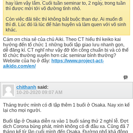
hay làm vậy lắm. Cuối tuần seminar to, 2 ngày, trong tuần
thì được mời tới võ đường tình nhỏ.
Còn việc đãi tiệc thì không bắt buộc than dự. Ai muốn đi
thì đi. Lúc đó là lúc để hàn huyên và làm quen với võ sinh
khác.
Cám ơn chia sẻ của chú Aiki. Theo CT hiểu thì keiko kai
hướng đến tổ chức 1 những buổi tập giao lưu nhanh gọn,
dễ đăng kí. CT nghĩ như vậy đỡ tốn công chuẩn bị và có thể
tổ chức thường xuyên hơn các seminar bình thường?
Website của họ ở đây:
https://www.project-act-
aikido.com/en/
chithanh
said:
10-20-2020
09:07 AM
Tháng trước mình có đi tập thêm 1 buổi ở Osaka. Nay xin kể
lại cho mọi người.
Buổi tập ở Osaka diễn ra vào 1 buổi sáng thứ 2 nghỉ lễ. Đợt
dịch Corona bùng phát, mình không có đi đâu xa. Cũng đã 7
tháng kể từ lần cuối mình đến Osaka. Đường phố khá đông