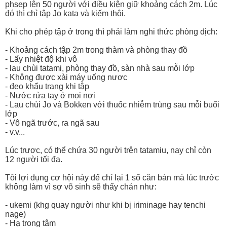
phsep lên 50 người với điều kiện giữ khoảng cách 2m. Lúc
đó thì chỉ tập Jo kata và kiếm thôi.
Khi cho phép tập ở trong thì phải làm nghi thức phòng dịch:
- Khoảng cách tập 2m trong thàm và phòng thay đồ
- Lấy nhiệt độ khi vô
- lau chùi tatami, phòng thay đồ, sàn nhà sau mỗi lớp
- Không được xài máy uống nươc
- đeo khẩu trang khi tập
- Nước rửa tay ở mọi nơi
- Lau chùi Jo và Bokken với thuốc nhiễm trùng sau mỗi buổi
lớp
- Vô ngã trước, ra ngã sau
- v.v...
Lúc trươc, có thể chứa 30 người trên tatamiu, nay chỉ còn
12 người tối đa.
Tôi lợi dụng cơ hội này để chỉ lại 1 số căn bản mà lúc trước
không làm vì sợ võ sinh sẽ thấy chán như:
- ukemi (khg quay người như khi bị iriminage hay tenchi
nage)
- Hạ trong tâm