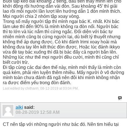
Buổi tập kéo dài khoảng 2 tiếng, đầu tiên thầy mình lên cho
khởi động rồi hướng dẫn vài đòn. Sau khoảng 45’ thì giải
lao rồi mỗi người lần lượt lên hướng dẫn 1 đòn mình thích.
Mọi người chia 2 nhóm tập xoay vòng.
Trong số mấy người tập thì mình ngại bác K. nhất. Khi bác
làm uke thì đến 90% là mình không ra đòn nổi. Người bác
thì to lớn và lúc nắm thì cứng ngắc. Đối diện với bác tự
nhiên mình cũng bị cứng người lại, dù biết lý thuyết nhưng
không thể áp dụng được. Có khi đánh Irimi xoay hoài mà
không đưa tay lên kết thúc đòn được. Hoặc lúc đánh ikkyo
vừa đè tay bác xuống thì đã bị bác đẩy cả người bắn lên.
Những lúc như thế mọi người đều cười, mình thì cũng chỉ
biết cười trừ.
Đi tập cùng các đai đen thế này, mình mới thấy là mình còn
quá kém, phải rèn luyện thêm nhiều. Mấy người ở võ đường
mình toàn chưa đánh đã ngã nên đôi khi mình không nhận
ra được điểm yếu trong đòn đánh.
Last edited by chithanh; 08-12-2019 at
03:04 PM
.
aiki
said:
08-28-2019
12:58 AM
CT nên tập với những người như bác đó. Nên tim hiểu tại