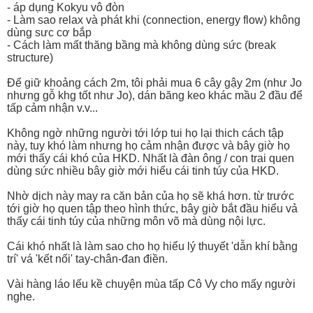
- áp dụng Kokyu vô đòn
- Làm sao relax và phát khi (connection, energy flow) không
dùng sưc cơ bắp
- Cách làm mất thăng bầng mà không dùng sức (break
structure)
Để giữ khoảng cách 2m, tôi phải mua 6 cây gậy 2m (như Jo
nhưng gỗ khg tốt như Jo), dán băng keo khác mầu 2 đầu để
tấp cảm nhận v.v...
Không ngờ những người tới lớp tui họ lại thich cách tập
này, tuy khó làm nhưng họ cảm nhận được và bây giờ họ
mới thấy cái khó của HKD. Nhất là đàn ông / con trai quen
dùng sức nhiều bây giờ mới hiểu cái tinh túy của HKD.
Nhờ dịch này may ra căn bản của họ sẽ khá hơn. từ trước
tới giờ họ quen tập theo hình thức, bây giờ bắt đầu hiểu vả
thấy cái tinh túy của những môn võ mà dùng nội lực.
Cái khó nhất là làm sao cho họ hiểu lý thuyết 'dẫn khí bằng
trí' vá 'kết nối' tay-chân-đan điền.
Vài hàng láo lếu kề chuyện mùa tấp Cô Vy cho mấy người
nghe.