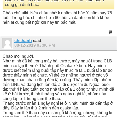
cùng gia đình bác.
Chào chú aiki. Nếu cháu nhớ k nhầm thì bác Y. năm nay 75
tuổi. Trông bác chỉ như hơn 60 thôi và đánh còn khá khỏe
nên ai cũng bất ngờ khi hay tin bác mất.
chithanh
said:
08-12-2019
03:00 PM
Chào mọi người.
Như mình đã kể trong mấy bài trước, mấy người trong CLB
mình có tập thêm ở Thành phố Osaka kế bên. Nay mình
được biết thêm rằng buổi tập này thực ra là 1 buổi tập tự do,
được thầy mình tổ chức. Vì thế có những người ở các võ
đường khác nhau cũng đến tập cùng. Thầy mình lập nhóm
trên LINE và đăng lịch lên đó, ai đi được thì đi. Ngoài buổi
tập thứ 4 hàng tuần trong nhà tập của 1 công ty như mình đã
kể ở bài trước, thỉnh thoảng vào ngày nghỉ lễ, nhóm này
cũng tập ở 1 trung tâm thể thao.
Tháng trước nhân 1 ngày nghỉ lễ ở Nhật, mình đã đến tập ở
đây. Đây là lần thứ 2 mình đến osaka tập.
Trung tâm thể thao này có sàn gỗ khá rộng, nhưng không kê