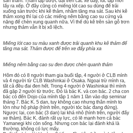
sẵn thảm. Thảm tập được đặt trên các xe đẩy, lúc tập mới
lấy ra xếp. Ở đây cũng có miếng lót cao su dùng để trải
xuống sàn trước khi kê thảm, nhằm tăng ma sát. Sau khi kê
thảm xong thì lại có các miếng nêm bằng cao su cứng và
nặng để chèn xung quanh nữa. Vì thế dù kê trên sàn gỗ trơn
nhưng thảm vẫn ít bị xô lệch.
Miếng lót cao su màu xanh được trải quanh khu kê thảm để
tăng ma sát. Thảm được để trên xe đẩy phía xa
Miếng nêm bằng cao su đen được chèn quanh thảm
Hôm đó có 8 người tham gia buổi tập, 4 người ở CLB mình
và 4 người từ CLB Washinkai ở Osaka. Ngoại trừ mình ra,
tất cả đều đai đen hết. Trong 4 người ở Washinkai thì mình
đã gặp 2 người từ trước. Đó là bác K. và con bác. 2 cha con
bác có đến Dojo của mình tập 1 năm 1 lần vào dịp seminar
tháng 7. Bác K. 5 dan, tuy không cao nhưng thân mình to
lớn như hộ pháp (hình trên, người tóc bác đang đứng).
Ngược lại, con bác (3 dan) lại khá nhỏ (hình trên, người đẩy
xe thảm). Bác K. đánh rất uy lực, có lẽ mạnh hơn cả bác
Yamanegi khi còn sống. Nhưng con bác lại đánh khá là
thường, không có lực mấy.