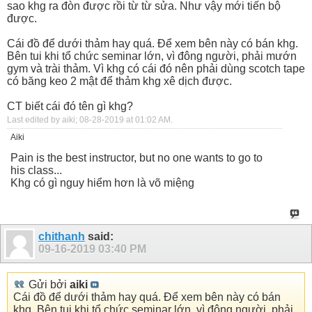
sao khg ra đòn được rồi từ từ sửa. Như vậy mới tiến bộ
được.
Cái đồ để dưới thảm hay quá. Để xem bên này có bán khg.
Bên tui khi tổ chức seminar lớn, vì đông người, phải mướn
gym và trài thảm. Vì khg có cái đó nên phải dùng scotch tape
có băng keo 2 mật để thảm khg xê dịch được.
CT biết cái đó tên gì khg?
Last edited by aiki; 08-28-2019 at
01:02 AM
.
Aiki
Pain is the best instructor, but no one wants to go to
his class...
Khg có gì nguy hiểm hơn là võ miệng
chithanh
said:
09-16-2019
03:40 PM
Gửi bởi
aiki
Cái đồ để dưới thảm hay quá. Để xem bên này có bán
khg. Bên tui khi tổ chức seminar lớn, vì đông người, phải