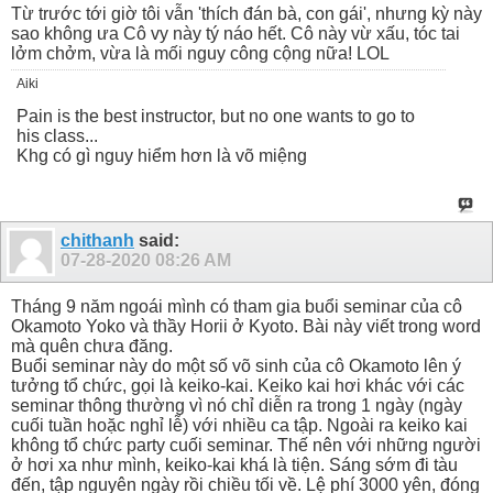
Từ trước tới giờ tôi vẫn 'thích đán bà, con gái', nhưng kỳ này
sao không ưa Cô vy này tý náo hết. Cô này vừ xấu, tóc tai
lởm chởm, vừa là mối nguy công cộng nữa! LOL
Aiki
Pain is the best instructor, but no one wants to go to
his class...
Khg có gì nguy hiểm hơn là võ miệng
chithanh
said:
07-28-2020
08:26 AM
Tháng 9 năm ngoái mình có tham gia buổi seminar của cô
Okamoto Yoko và thầy Horii ở Kyoto. Bài này viết trong word
mà quên chưa đăng.
Buổi seminar này do một số võ sinh của cô Okamoto lên ý
tưởng tổ chức, gọi là keiko-kai. Keiko kai hơi khác với các
seminar thông thường vì nó chỉ diễn ra trong 1 ngày (ngày
cuối tuần hoặc nghỉ lễ) với nhiều ca tập. Ngoài ra keiko kai
không tổ chức party cuối seminar. Thế nên với những người
ở hơi xa như mình, keiko-kai khá là tiện. Sáng sớm đi tàu
đến, tập nguyên ngày rồi chiều tối về. Lệ phí 3000 yên, đóng