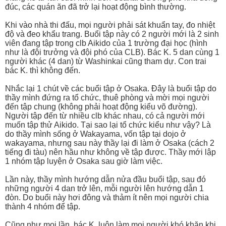
đúc, các quán ăn đã trở lại hoạt động bình thường.
Khi vào nhà thi đấu, mọi người phải sát khuẩn tay, đo nhiệt
độ và đeo khẩu trang. Buổi tập này có 2 người mới là 2 sinh
viên đang tập trong clb Aikido của 1 trường đại học (hình
như là đội trưởng và đội phó của CLB). Bác K. 5 dan cùng 1
người khác (4 dan) từ Washinkai cũng tham dự. Con trai
bác K. thì không đến.
Nhắc lại 1 chút về các buổi tập ở Osaka. Đây là buổi tập do
thầy mình đứng ra tổ chức, thuê phòng và mời mọi người
đến tập chung (không phải hoạt động kiểu võ đường).
Người tập đến từ nhiều clb khác nhau, có cả người mới
muốn tập thử Aikido. Tại sao lại tổ chức kiểu như vậy? Là
do thầy mình sống ở Wakayama, vốn tập tại dojo ở
wakayama, nhưng sau này thầy lại đi làm ở Osaka (cách 2
tiếng đi tàu) nên hầu như không về tập được. Thầy mới lập
1 nhóm tập luyện ở Osaka sau giờ làm việc.
Lần này, thầy mình hướng dẫn nửa đầu buổi tập, sau đó
những người 4 dan trở lên, mỗi người lên hướng dẫn 1
đòn. Do buổi này hơi đông và thảm ít nên mọi người chia
thành 4 nhóm để tập.
Cũng như mọi lần, bác K. luôn làm mọi người khó khăn khi