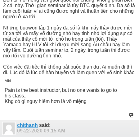
2 cái này. Thời gian seminar là tùy BTC quyết định. Đa số là
làm cuối tuần vì ai cũng được nghỉ và thuận tiện cho những
người ở xa tới.
Những buowori tập 1 ngày đa số là khi mấy thầy được mời
từ xa tới và mấy võ đường nhỏ hay tỉnh nhỏ lợi dụng sự có
mật của thầy cô mời tới chỗ họ trong tuần (tối). Thầy
Yamada hay HLV tôi khi đượu mời sang Âu châu hay làm
vậy lắm. Cuối tuần seminar to, 2 ngày, trong tuần thì được
mời tới võ đường tình nhỏ.
Còn việc đãi tiệc thì không bắt buộc than dự. Ai muốn đi thì
đi. Lúc đó là lúc để hàn huyên và làm quen với võ sinh khác.
Aiki
Pain is the best instructor, but no one wants to go to
his class...
Khg có gì nguy hiểm hơn là võ miệng
chithanh
said:
09-22-2020
09:15 AM