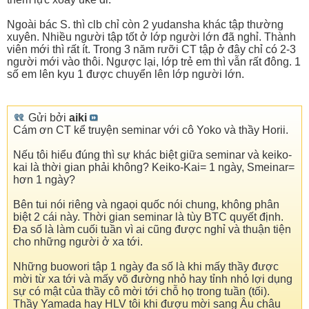
Ngoài bác S. thì clb chỉ còn 2 yudansha khác tập thường
xuyên. Nhiều người tập tốt ở lớp người lớn đã nghỉ. Thành
viên mới thì rất ít. Trong 3 năm rưỡi CT tập ở đây chỉ có 2-3
người mới vào thôi. Ngược lại, lớp trẻ em thì vẫn rất đông. 1
số em lên kyu 1 được chuyển lên lớp người lớn.
Gửi bởi
aiki
Cám ơn CT kể truyện seminar với cô Yoko và thầy Horii.
Nếu tôi hiểu đúng thì sự khác biệt giữa seminar và keiko-
kai là thời gian phải không? Keiko-Kai= 1 ngày, Smeinar=
hơn 1 ngày?
Bên tui nói riêng và ngaọi quốc nói chung, không phân
biệt 2 cái này. Thời gian seminar là tùy BTC quyết định.
Đa số là làm cuối tuần vì ai cũng được nghỉ và thuận tiện
cho những người ở xa tới.
Những buowori tập 1 ngày đa số là khi mấy thầy được
mời từ xa tới và mấy võ đường nhỏ hay tỉnh nhỏ lợi dụng
sự có mật của thầy cô mời tới chỗ họ trong tuần (tối).
Thầy Yamada hay HLV tôi khi đượu mời sang Âu châu