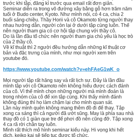
trước khi tập, đăng kí trước qua email rất đơn giản.
Seminar diễn ra trong võ đường xây bằng gỗ hơn trăm năm
tuổi ở Budo center, Kyoto. Như mình nói, có 4 ca, chia 2
buổi sáng-chiều. Thầy Horii và cô Okamoto từng người thay
nhau hướng dẫn, người còn lại ở dưới tập cùng luôn. Thế
nên người tham gia có cơ hội tập chung với thầy cô.
Do là lần đầu tổ chức nên người tham gia chủ yếu là học trò
của 2 thầy cô.
Về kĩ thuật thì 2 người đều hướng dẫn những kĩ thuật cơ
bản và đặc trưng của mình, như mọi người xem trên
youtube đó.
https://www.youtube.com/watch?v=ehFAeG1wK_o
Mọi người tập rất hăng say và rất lịch sự. Đây là lần đầu
mình tập với cô Okamoto nên không hiểu được cách đánh
của cô. Vì thế mình chọn những người mà mình đoán là
trong nhóm của cô để xin tập cùng. Khi thấy mình đánh
không đúng thì họ làm chậm lại cho mình quan sát.
Lần này mình quên không mang thêm đồ đi để thay. Tập
xong ca sáng thì cả người đã ướt sũng. May là phía sau nhà
thay đồ có 1 giàn que tre để phơi đồ nên cũng đỡ. Tập xong
4 ca rã rời chân tay luôn.
Mình rất thích mô hình seminar kiểu này. Hi vọng khi hết
dịch, keiko kai sẽ tiếp tục được tổ chức.