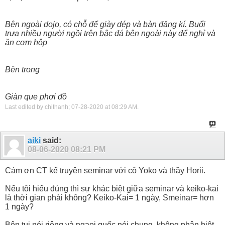
Bên ngoài dojo, có chỗ để giày dép và bàn đăng kí. Buổi
trưa nhiều người ngồi trên bậc đá bên ngoài này để nghỉ và
ăn cơm hộp
Bên trong
Giàn que phơi đồ
Last edited by chithanh; 07-28-2020 at
08:29 AM
.
aiki
said:
08-06-2020
08:21 PM
Cám ơn CT kể truyện seminar với cô Yoko và thầy Horii.
Nếu tôi hiểu đúng thì sự khác biệt giữa seminar và keiko-kai
là thời gian phải không? Keiko-Kai= 1 ngày, Smeinar= hơn
1 ngày?
Bên tui nói riêng và ngaọi quốc nói chung, không phân biệt