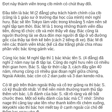
Đợt này thành viên trong clb mình có chút thay đổi.
Đầu tiên là bác M (2 đẳng) phụ trách hành chính của clb
(cũng là 1 giáo sư ở trường đại học của mình) mới nghỉ
hưu. Bác sẽ lên Tokyo làm việc trong khoảng 5 năm nên sẽ
nghỉ tập tạm thời. Bác M là 1 trong những thành viên đầu
tiên, đứng tổ chức clb và mời thầy về dạy. Bác cũng là
người thường lái xe đưa đón mọi người đi tập ở võ đường
gốc của thầy tại tỉnh kế bên (cách 2 tiếng đi xe). Bác M đi
nên các thành viên khác (kể cả đai trắng) phải chia nhau
phần việc bác từng gánh vác.
Cùng lúc bác M nghỉ tập thì 1 bác khác tên S. (4 đẳng) đã
nghỉ 2 năm nay lại đi tập lại. Cũng do nghỉ hưu nên có nhiều
thời gian hơn. Bác S. tập từ thời cấp 3, cách đây gần 40
năm, nhưng cũng có nhiều giai đoạn nghỉ giữa chừng.
Ngoài Aikido, bác còn có 2 dan judo và 3 dan kendo nữa.
Có lẽ giờ trên thảm ngoài thầy và cô trợ giảng ra thì bác S.
có kỹ thuật tốt nhất. Vì thế nên mình thường tranh thủ tập
thêm với bác. Lối đánh của bác S. rất rõ ràng và dễ bắt
chước theo. Một số kiểu đánh của bác mà CT nhớ: Shiho
nage thì căng tay uke lên như thanh kiếm rồi chém xuống,
ikkyokhi vào thì bác hơi miết tay ở cạnh ngoài cùi chỏ để
thêm lực xoay uke đi.