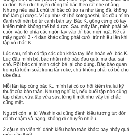
ra đòn. Nếu di chuyển đúng thì bác theo rất nhẹ nhàng.
Nhưng nếu sai 1 chút thì bác cứ trơ ra như tảng đá, không
thể làm gì được. Ví dụ như khi bẻ kotegaeshi, lúc đầu mình
đánh vội nên bẻ từ cạnh bàn tay. Bác K. gồng cứng cổ tay
khiến mình không thể bẻ được. Sau mấy lần, mình phải bẻ
cuộn vào từ phía các ngón tay vào thì bác mới ngã. Kể cả
mấy người 3 - 4 dan khác cũng phải cười trừ nhiều lần khi
tập với bác K.
Lúc sau, mình có tập các đòn khóa tay liên hoàn với bác K.
Lúc đầu mình bẻ, bác nhăn nhó bảo đau quá, mà đau sai
chỗ. Rồi bác chỉ mình cách bẻ lại cho đúng. Bác bảo quan
trọng là kiểm soát trọng tâm uke, chứ không phải cố bẻ cho
uke đau.
Mỗi lần tập cùng bác K., mình lại có cơ hội kiểm tra lại kỹ
thuật của bản thân. Nhưng nghĩ lại, nếu buổi tập nào cũng
tập chậm, vừa tập vửa sửa từng tí một như vậy thì chắc
cũng mệt.
Người còn lại từ Washinkai cũng đánh kiểu tương tự: đòn
đánh chậm và nặng, không di chuyển nhiều.
2 cậu sinh viên thì đánh kiểu hoàn toàn khác: bay nhảy quá
mức cần thiết.