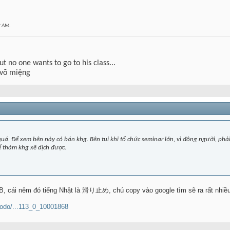
2 AM
.
but no one wants to go to his class...
 võ miệng
uá. Để xem bên này có bán khg. Bên tui khi tổ chức seminar lớn, vì đông người, phả
ể thảm khg xê dịch được.
 cái nêm đó tiếng Nhật là 滑り止め, chú copy vào google tìm sẽ ra rất nhiều 
ekodo/...113_0_10001868