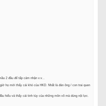
ầu 2 đầu để tấp cảm nhận v.v...
iờ họ mới thấy cái khó của HKD. Nhất là đàn ông / con trai quen
đầu hiểu vả thấy cái tinh túy của những môn võ mà dùng nội lực.