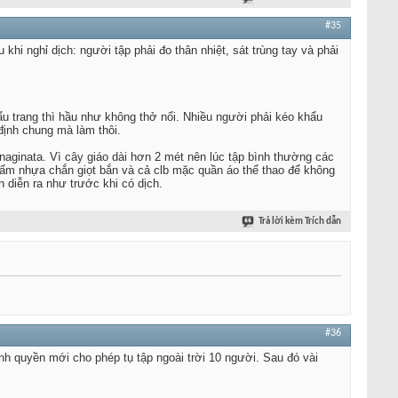
#35
khi nghỉ dịch: người tập phải đo thân nhiệt, sát trùng tay và phải
ẩu trang thì hầu như không thở nổi. Nhiều người phải kéo khẩu
định chung mà làm thôi.
naginata. Vì cây giáo dài hơn 2 mét nên lúc tập bình thường các
tấm nhựa chắn giọt bắn và cả clb mặc quần áo thể thao để không
 diễn ra như trước khi có dịch.
Trả lời kèm Trích dẫn
#36
hính quyền mới cho phép tụ tập ngoài trời 10 người. Sau đó vài