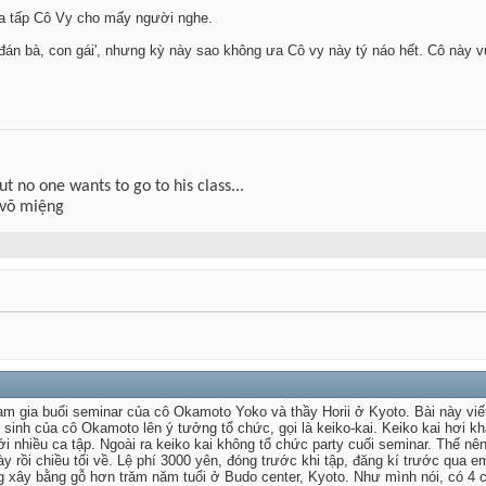
ùa tấp Cô Vy cho mấy người nghe.
h đán bà, con gái', nhưng kỳ này sao không ưa Cô vy này tý náo hết. Cô này
but no one wants to go to his class...
 võ miệng
m gia buổi seminar của cô Okamoto Yoko và thầy Horii ở Kyoto. Bài này viế
sinh của cô Okamoto lên ý tưởng tổ chức, gọi là keiko-kai. Keiko kai hơi kh
với nhiều ca tập. Ngoài ra keiko kai không tổ chức party cuối seminar. Thế n
 rồi chiều tối về. Lệ phí 3000 yên, đóng trước khi tập, đăng kí trước qua em
g xây bằng gỗ hơn trăm năm tuổi ở Budo center, Kyoto. Như mình nói, có 4 c