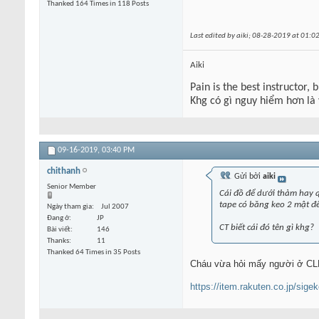
Thanked 164 Times in 118 Posts
Last edited by aiki; 08-28-2019 at
01:0
Aiki
Pain is the best instructor, 
Khg có gì nguy hiểm hơn là
09-16-2019,
03:40 PM
chithanh
Gửi bởi
aiki
Senior Member
Cái đồ để dưới thảm hay q
tape có băng keo 2 mật đ
Ngày tham gia
Jul 2007
Đang ở
JP
CT biết cái đó tên gì khg?
Bài viết
146
Thanks
11
Thanked 64 Times in 35 Posts
Cháu vừa hỏi mấy người ở CLB,
https://item.rakuten.co.jp/sig