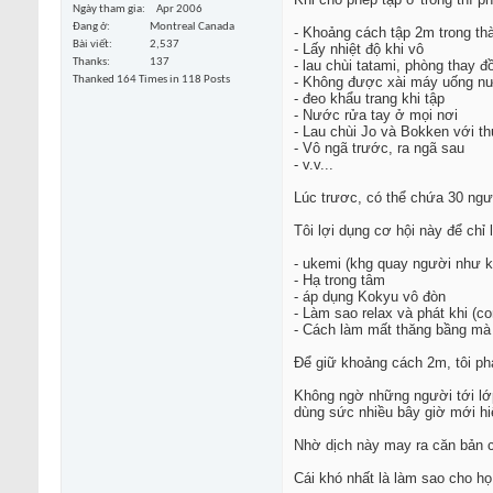
Ngày tham gia
Apr 2006
Đang ở
Montreal Canada
- Khoảng cách tập 2m trong th
Bài viết
2,537
- Lấy nhiệt độ khi vô
Thanks
137
- lau chùi tatami, phòng thay 
Thanked 164 Times in 118 Posts
- Không được xài máy uống n
- đeo khẩu trang khi tập
- Nước rửa tay ở mọi nơi
- Lau chùi Jo và Bokken với th
- Vô ngã trước, ra ngã sau
- v.v...
Lúc trươc, có thể chứa 30 ngườ
Tôi lợi dụng cơ hội này để chỉ
- ukemi (khg quay người như kh
- Hạ trong tâm
- áp dụng Kokyu vô đòn
- Làm sao relax và phát khi (c
- Cách làm mất thăng bầng mà 
Để giữ khoảng cách 2m, tôi ph
Không ngờ những người tới lớp
dùng sức nhiều bây giờ mới hi
Nhờ dịch này may ra căn bản củ
Cái khó nhất là làm sao cho họ h