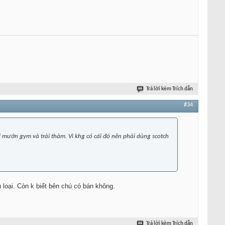
Trả lời kèm Trích dẫn
#34
i mướn gym và trài thảm. Vì khg có cái đó nên phải dùng scotch
loại. Còn k biết bên chú có bán không.
Trả lời kèm Trích dẫn