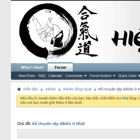
What's New?
Forum
New Posts
FAQ
Calendar
Community
Forum Actions
Quick Links
Diễn đàn
Aikido
Aikido Tổng Quát
Kể chuyện tập Aikido ở 
Nếu đây là chuyến thăm đầu tiên của bạn, hãy chắc chắn kiểm tra
FAQ
bằng cá
đàn mà bạn muốn ghé thăm ở bên dưới.
Chủ đề:
Kể chuyện tập Aikido ở Nhật