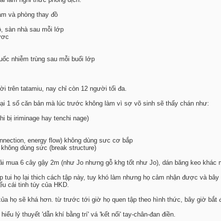
àm và phòng thay đồ
đồ, sàn nhà sau mỗi lớp
ươc
uốc nhiễm trùng sau mỗi buổi lớp
i trên tatamiu, nay chỉ còn 12 người tối đa.
 lại 1 số căn bản mà lúc trước không làm vì sợ võ sinh sẽ thấy chán như:
i bị iriminage hay tenchi nage)
onnection, energy flow) không dùng sưc cơ bắp
không dùng sức (break structure)
ải mua 6 cây gậy 2m (như Jo nhưng gỗ khg tốt như Jo), dán băng keo khác m
 tui họ lại thich cách tập này, tuy khó làm nhưng họ cảm nhận được và bây g
ểu cái tinh túy của HKD.
a họ sẽ khá hơn. từ trước tới giờ họ quen tập theo hình thức, bây giờ bắt 
iểu lý thuyết 'dẫn khí bằng trí' vá 'kết nối' tay-chân-đan điền.