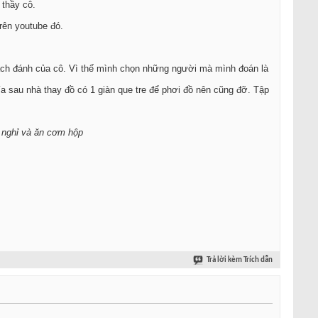
 thầy cô.
rên youtube đó.
cách đánh của cô. Vì thế mình chọn những người mà mình đoán là
a sau nhà thay đồ có 1 giàn que tre để phơi đồ nên cũng đỡ. Tập
ể nghỉ và ăn cơm hộp
Trả lời kèm Trích dẫn