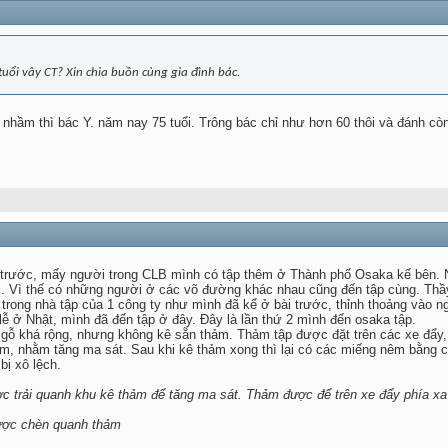
uổi vây CT? Xin chia buồn cùng gia đình bác.
nhầm thì bác Y. năm nay 75 tuổi. Trông bác chỉ như hơn 60 thôi và đánh còn
trước, mấy người trong CLB mình có tập thêm ở Thành phố Osaka kế bên. Na
. Vì thế có những người ở các võ đường khác nhau cũng đến tập cùng. Thầy m
 trong nhà tập của 1 công ty như mình đã kể ở bài trước, thỉnh thoảng vào n
ễ ở Nhật, mình đã đến tập ở đây. Đây là lần thứ 2 mình đến osaka tập.
 gỗ khá rộng, nhưng không kê sẵn thảm. Thảm tập được đặt trên các xe đẩy, 
hảm, nhằm tăng ma sát. Sau khi kê thảm xong thì lại có các miếng nêm bằng 
bị xô lệch.
c trải quanh khu kê thảm để tăng ma sát. Thảm được để trên xe đẩy phía xa
ược chèn quanh thảm