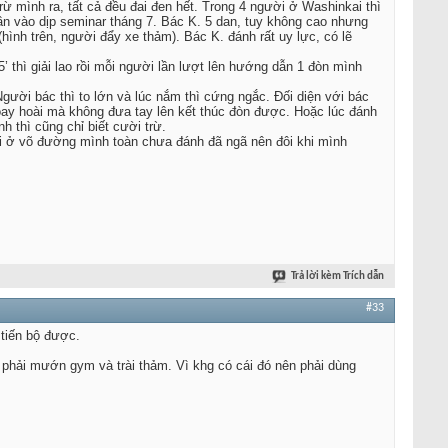
 mình ra, tất cả đều đai đen hết. Trong 4 người ở Washinkai thì
ần vào dịp seminar tháng 7. Bác K. 5 dan, tuy không cao nhưng
hình trên, người đẩy xe thảm). Bác K. đánh rất uy lực, có lẽ
’ thì giải lao rồi mỗi người lần lượt lên hướng dẫn 1 đòn mình
gười bác thì to lớn và lúc nắm thì cứng ngắc. Đối diện với bác
xoay hoài mà không đưa tay lên kết thúc đòn được. Hoặc lúc đánh
 thì cũng chỉ biết cười trừ.
ời ở võ đường mình toàn chưa đánh đã ngã nên đôi khi mình
Trả lời kèm Trích dẫn
#33
 tiến bộ được.
 phải mướn gym và trài thảm. Vì khg có cái đó nên phải dùng