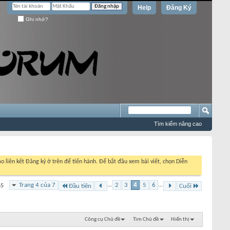
Help
Đăng Ký
Ghi nhớ?
Tìm kiếm nâng cao
o liên kết Đăng ký ở trên để tiến hành. Để bắt đầu xem bài viết, chọn Diễn
Trang 4 của 7
...
2
3
4
5
6
...
65
Đầu tiên
Cuối
Công cụ Chủ đề
Tìm Chủ đề
Hiển thị