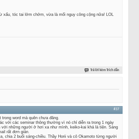
 vừ xấu, tóc tai lởm chởm, vừa là mối nguy công cộng nữa! LOL
Trả lời kèm Trích dẫn
#37
t trong word mà quên chưa đăng.
ác với các seminar thông thường vì nó chỉ diễn ra trong 1 ngày
ên với những người ở hơi xa như mình, keiko-kai khá là tiện. Sáng
ail rất đơn giản.
a, chia 2 buổi sáng-chiều. Thầy Horii và cô Okamoto từng người