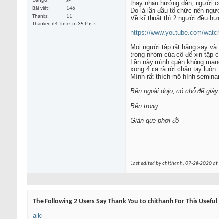
Đang ở
JP
thay nhau hướng dẫn, người cò
Bài viết
146
Do là lần đầu tổ chức nên ngườ
Thanks
11
Về kĩ thuật thì 2 người đều h
Thanked 64 Times in 35 Posts
https://www.youtube.com/wa
Mọi người tập rất hăng say và
trong nhóm của cô để xin tập 
Lần này mình quên không mang 
xong 4 ca rã rời chân tay luôn.
Mình rất thích mô hình seminar 
Bên ngoài dojo, có chỗ để giày
Bên trong
Giàn que phơi đồ
Last edited by chithanh; 07-28-2020 at
The Following 2 Users Say Thank You to chithanh For This Useful 
aiki