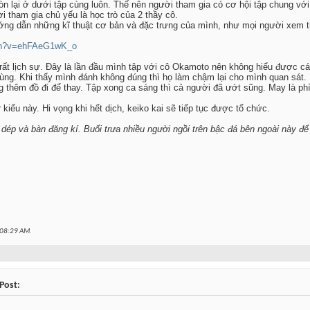
n lại ở dưới tập cùng luôn. Thế nên người tham gia có cơ hội tập chung với
i tham gia chủ yếu là học trò của 2 thầy cô.
ướng dẫn những kĩ thuật cơ bản và đặc trưng của mình, như mọi người xem t
tch?v=ehFAeG1wK_o
 rất lịch sự. Đây là lần đầu mình tập với cô Okamoto nên không hiểu được 
cùng. Khi thấy mình đánh không đúng thì họ làm chậm lại cho mình quan sát.
thêm đồ đi để thay. Tập xong ca sáng thì cả người đã ướt sũng. May là phí
kiểu này. Hi vọng khi hết dịch, keiko kai sẽ tiếp tục được tổ chức.
 dép và bàn đăng kí. Buổi trưa nhiều người ngồi trên bậc đá bên ngoài này đ
08:29 AM
.
Post: