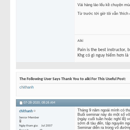
Vài hàng láo lếu kề chuyện m
Từ trước tới giờ tôi vẫn 'thíc
Aiki
Pain is the best instructor, 
Khg có gì nguy hiểm hơn là
The Following User Says Thank You to aiki For This Useful Post:
chithanh
07-28-2020,
08:26 AM
Tháng 9 năm ngoái mình có tha
chithanh
Buổi seminar này do một số võ 
Senior Member
(ngày cuối tuần hoặc nghỉ lễ) 
sớm đi tàu đến, tập nguyên ngày
Ngày tham gia
Jul 2007
Seminar diễn ra trong võ đườn