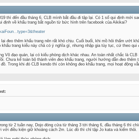
9 thì đến đầu tháng 6, CLB mình bắt đầu đi tập lại. Có 1 số qui định mới sau 
qui định về khẩu trang bắt nguồn từ bức hình trên facebook của Aikikai?
kaiFoun...type=3&theater
lại đeo thêm khẩu trang nên rất khó chịu. Cuối buổi, khi mồ hôi thấm ướt kh
 khẩu trang kiểu này chả có ý nghĩa gì, nhưng nhập gia tùy tục, cứ theo qui 
g Võ đạo quán, lại có kiểu phòng dịch khác nhau. An toàn nhất chắc là CLB 
rồi. Chưa kể toàn bộ thành viên đeo khẩu trang, người hướng dẫn đeo thêm 
y đồ. Trong khi đó CLB kendo thì còn không đeo khẩu trang, mọi hoạt động vẫn
ost:
 trong từ 2 tuần nay, Dojo đóng cửa từ tháng 3 tới tháng 6, đầu tháng 6 thì c
i với điều kiện giữ khoảng cách 2m. Lúc đó thì chỉ tập Jo kata và kiếm thôi.
hải làm nghi thức phòng dịch: