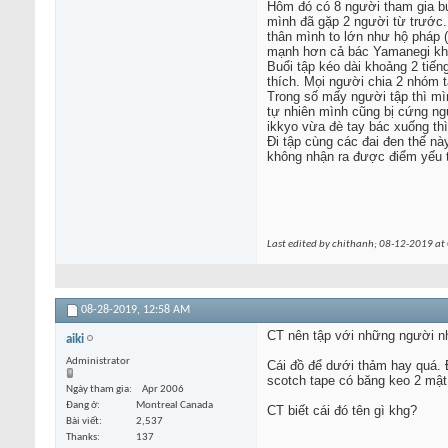
Hôm đó có 8 người tham gia bu
mình đã gặp 2 người từ trước.
thân mình to lớn như hộ pháp (
mạnh hơn cả bác Yamanegi khi
Buổi tập kéo dài khoảng 2 tiến
thích. Mọi người chia 2 nhóm 
Trong số mấy người tập thì mìn
tự nhiên mình cũng bị cứng ngư
ikkyo vừa đè tay bác xuống thì
Đi tập cùng các đai đen thế n
không nhận ra được điểm yếu 
Last edited by chithanh; 08-12-2019 at
08-28-2019,
12:58 AM
CT nên tập với những người nh
aiki
Administrator
Cái đồ để dưới thảm hay quá. 
scotch tape có băng keo 2 mật
Ngày tham gia
Apr 2006
Đang ở
Montreal Canada
CT biết cái đó tên gì khg?
Bài viết
2,537
Thanks
137