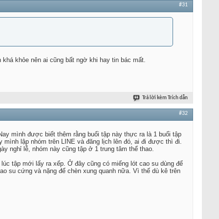
#31
 khá khỏe nên ai cũng bất ngờ khi hay tin bác mất.
Trả lời kèm Trích dẫn
#32
y mình được biết thêm rằng buổi tập này thực ra là 1 buổi tập
ình lập nhóm trên LINE và đăng lịch lên đó, ai đi được thì đi.
gày nghỉ lễ, nhóm này cũng tập ở 1 trung tâm thể thao.
lúc tập mới lấy ra xếp. Ở đây cũng có miếng lót cao su dùng để
cao su cứng và nặng để chèn xung quanh nữa. Vì thế dù kê trên