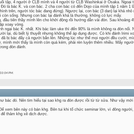
ổi tập, 4 người ở CLB mình và 4 người từ CLB Washinkai ở Osaka. Ngoại trừ
 Đó là bác K. và con bác. 2 cha con bác có đến Dojo của mình tập 1 năm 1 l
hình trên, người tóc bác đang đứng). Ngược lại, con bác (3 dan) lại khá nhỏ (
 còn sống. Nhưng con bác lại đánh khá là thường, không có lực mấy.
g, đầu tiên thầy mình lên cho khởi động rồi hướng dẫn vài đòn. Sau khoảng 45
tập xoay vòng.
h ngại bác K. nhất. Khi bác làm uke thì đến 90% là mình không ra đòn nổi. N
ời lại, dù biết lý thuyết nhưng không thể áp dụng được. Có khi đánh Irimi 
 đã bị bác đẩy cả người bắn lên. Những lúc như thế mọi người đều cười, mình
ày, mình mới thấy là mình còn quá kém, phải rèn luyện thêm nhiều. Mấy ngư
trong đòn đánh.
03:04 PM
.
ư bác đó. Nên tim hiểu tại sao khg ra đòn được rồi từ từ sửa. Như vậy mới
Để xem bên này có bán khg. Bên tui khi tổ chức seminar lớn, vì đông người,
 để thảm khg xê dịch được.