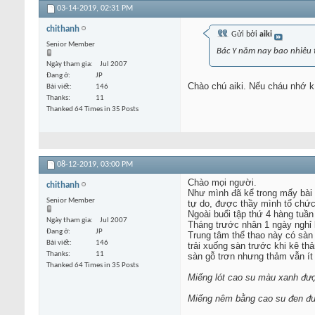
03-14-2019,
02:31 PM
chithanh
Gửi bởi
aiki
Senior Member
Bác Y năm nay bao nhiêu t
Ngày tham gia
Jul 2007
Đang ở
JP
Chào chú aiki. Nếu cháu nhớ k 
Bài viết
146
Thanks
11
Thanked 64 Times in 35 Posts
08-12-2019,
03:00 PM
Chào mọi người.
chithanh
Như mình đã kể trong mấy bài 
Senior Member
tự do, được thầy mình tổ chức
Ngoài buổi tập thứ 4 hàng tuần
Ngày tham gia
Jul 2007
Tháng trước nhân 1 ngày nghỉ l
Đang ở
JP
Trung tâm thể thao này có sàn
Bài viết
146
trải xuống sàn trước khi kê t
Thanks
11
sàn gỗ trơn nhưng thảm vẫn ít 
Thanked 64 Times in 35 Posts
Miếng lót cao su màu xanh đượ
Miếng nêm bằng cao su đen đ