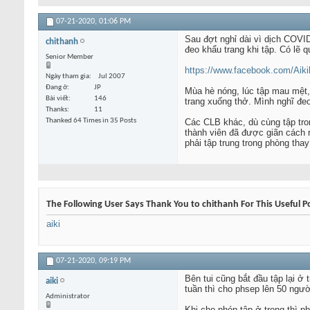
07-21-2020,
01:06 PM
Sau đợt nghỉ dài vì dịch COVID1
chithanh
đeo khẩu trang khi tập. Có lẽ 
Senior Member
https://www.facebook.com/Aiki
Ngày tham gia
Jul 2007
Đang ở
JP
Mùa hè nóng, lúc tập mau mệt, 
Bài viết
146
trang xuống thở. Mình nghĩ đeo
Thanks
11
Thanked 64 Times in 35 Posts
Các CLB khác, dù cùng tập tron
thành viên đã được giãn cách 
phải tập trung trong phòng tha
The Following User Says Thank You to chithanh For This Useful P
aiki
07-21-2020,
09:19 PM
Bên tui cũng bắt đầu tập lại ở
aiki
tuần thì cho phsep lên 50 ngườ
Administrator
Khi cho phép tập ở trong thì p