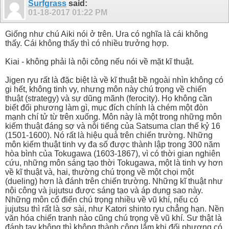
Surfgrass
said:
01-18-2017
01:22 PM
Giống như chú Aiki nói ở trên. Ura có nghĩa là cái không
thấy. Cái không thấy thì có nhiều trưởng hợp.
Kiai - không phải là nội công nếu nói về mặt kĩ thuật.
Jigen ryu rất là đặc biệt là về kĩ thuật bề ngoài nhìn không có
gi hết, không tinh vy, nhưng môn này chú trọng về chiến
thuật (strategy) và sự dũng mãnh (ferocity). Họ không cần
biết đối phương làm gì, mục đích chính là chém một đòn
mạnh chí tử từ trên xuống. Môn này là một trong những môn
kiếm thuật đáng sợ và nỗi tiếng của Satsuma clan thế kỷ 16
(1501-1600). Nó rất là hiệu quả trên chiến trường. Những
môn kiếm thuật tinh vy đa số được thành lập trong 300 năm
hòa bình của Tokugawa (1603-1867), vì có thời gian nghiên
cứu, những môn sáng tạo thời Tokugawa, một là tinh vy hơn
về kĩ thuật và, hai, thường chú trọng về một chọi một
(dueling) hơn là đánh trên chiến trường. Những kĩ thuật như
nội công và jujutsu được sáng tạo và áp dụng sao này.
Những môn cổ điển chú trọng nhiều về vũ khí, nếu có
jujutsu thì rất là sơ sài, như Katori shinto ryu chẳng hạn. Nền
văn hóa chiến tranh nào cũng chú trọng về vũ khí. Sư thật là
đánh tay không thì không thành công lắm khi đối phương có