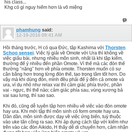
his class...
Khg có gì nguy hiểm hơn là võ miệng
phamhung
said:
12-19-2016
09:41 AM
Hồi tháng trước, H có qua Đức, tập Kashima với
Thorsten
Schoo sensei
. Việc lý giải về Omote với Ura thì không về
việc giấu bài, nhưng nhiều môn sinh, nhất là khi tập kiếm,
thường để ý nhiều đến phần Omote. Vì thế mà các đòn thế
thường "nặng" hơn về phía omote. Thorsten muốn có sự
cân bằng hơn trong từng đòn thế, tạo trọng tâm tốt hơn. Do
vậy mà khi dùng đòn, mình đều phải để ý đến cả omote và
ura, ví dụ nhỏ như relax vai thì cảm giác phía trước, phần
vai - ngực, thì thế nào; cảm giác phía sau, vùng xương bả
vai sau lưng, thì sao sao.
Khi đó, cũng dễ luyện tập hơn nhiều về việc vào đòn omote
hay ura. Khi mới tập thì môn sinh có form omote hay ura.
Dần dần, môn sinh được dạy về việc ứng biến, tuỳ thuộc
vào uke tấn công ra sao. Khi áp dụng cách tập với kiếm như
trên vào các đòn Aikido, H thấy dễ di chuyển hơn, cảm nhận