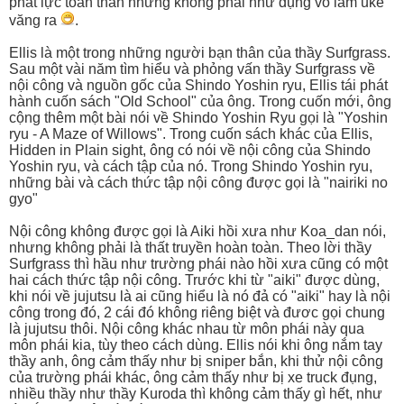
phát lực toàn thân nhưng không phải như đụng vô làm uke
văng ra
.
Ellis là một trong những người bạn thân của thầy Surfgrass.
Sau một vài năm tìm hiểu và phỏng vấn thầy Surfgrass về
nội công và nguồn gốc của Shindo Yoshin ryu, Ellis tái phát
hành cuốn sách "Old School" của ông. Trong cuốn mới, ông
cộng thêm một bài nói về Shindo Yoshin Ryu gọi là "Yoshin
ryu - A Maze of Willows". Trong cuốn sách khác của Ellis,
Hidden in Plain sight, ông có nói về nội công của Shindo
Yoshin ryu, và cách tập của nó. Trong Shindo Yoshin ryu,
những bài và cách thức tập nội công được gọi là "nairiki no
gyo"
Nội công không được gọi là Aiki hồi xưa như Koa_dan nói,
nhưng không phải là thất truyền hoàn toàn. Theo lời thầy
Surfgrass thì hầu như trường phái nào hồi xưa cũng có một
hai cách thức tập nội công. Trước khi từ "aiki" được dùng,
khi nói về jujutsu là ai cũng hiểu là nó đả có "aiki" hay là nội
công trong đó, 2 cái đó không riêng biệt và đươc gọi chung
là jujutsu thôi. Nội công khác nhau từ môn phái này qua
môn phái kia, tùy theo cách dùng. Ellis nói khi ông nắm tay
thầy anh, ông cảm thấy như bị sniper bắn, khi thử nội công
của trường phái khác, ông cảm thấy như bị xe truck đụng,
nhiều thầy như thầy Kuroda thì không cảm thấy gì hết, như