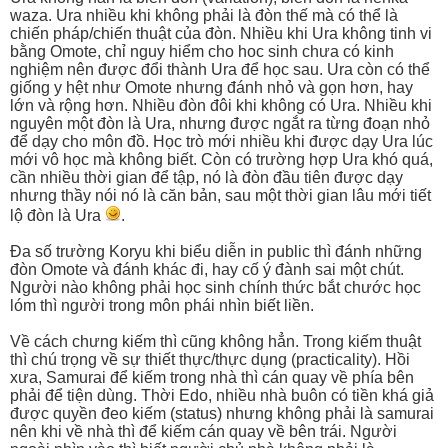
waza. Ura nhiều khi không phải là đòn thế mà có thể là
chiến pháp/chiến thuật của đòn. Nhiều khi Ura không tinh vi
bằng Omote, chỉ nguy hiểm cho hoc sinh chưa có kinh
nghiệm nên được đổi thành Ura để học sau. Ura còn có thể
giống y hệt như Omote nhưng đánh nhỏ và gọn hơn, hay
lớn và rộng hơn. Nhiều đòn đôi khi không có Ura. Nhiều khi
nguyên một đòn là Ura, nhưng được ngắt ra từng đoạn nhỏ
để dạy cho môn đồ. Học trò mới nhiều khi được dạy Ura lúc
mới vô học mà không biết. Còn có trường hợp Ura khó quá,
cần nhiều thời gian để tập, nó là đòn đầu tiên được dạy
nhưng thầy nói nó là căn bản, sau một thời gian lâu mới tiết
lộ đòn là Ura
.
Đa số trường Koryu khi biểu diễn in public thì đánh những
đòn Omote và đánh khác đi, hay cố ý đành sai một chút.
Người nào không phải học sinh chính thức bắt chước học
lóm thì người trong môn phái nhìn biết liền.
Về cách chưng kiếm thì cũng không hẳn. Trong kiếm thuật
thì chú trọng về sự thiết thực/thực dụng (practicality). Hồi
xưa, Samurai để kiếm trong nhà thì cán quay về phía bên
phải để tiện dùng. Thời Edo, nhiều nhà buôn có tiền khá giả
được quyền đeo kiếm (status) nhưng không phải là samurai
nên khi về nhà thì để kiếm cán quay về bên trái. Người