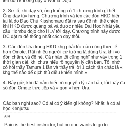
tên đòn khi ông dạy ở Noma Dojo
2- Sư tổ, khi dạy võ, ông không có 1 chương trình gì hết.
Ông dạy tùy hứng. Chương trình và tên các đòn HKD hiện
tại là do Đạo Chủ Kisshomaru đặt ra sau đệ nhị thế chiến
khi HKD được quảng bá và được nhiều Đại Học Nhật yêu
cầu Hombu dojo cho HLV tới dạy. Chương trình này được
DC đặt ra đê thống nhất cách dạy thôi.
3- Các đòn Ura trong HKD khg phải lúc nào cũng thực tế
hơn Omote. Rất nhiều người cứ tưởng là dùng Ura khi vô
đòn chậm, và để né. Cá nhân tôi cũng nghĩ như vậy trong 1
thời gian dài, khi chưa hiểu rõ nguyên lý căn bản. Tôi nhớ
có hỏi thầy Tamura 1 lần và thầy trả lời 1 cách rắn chắc là «
khg thể nào để địch thủ đìều khiển mình »
4- Bây giờ, khi đã nắm hiểu rõ nguyên lý căn bản, tôi thấy đa
số đòn Omote trực tiếp và « gọn » hơn Ura.
Các bạn nghĩ sao? Có ai có ý kiến gì không? Nhất là có ai
học Kenjutsu
Aiki
Pain is the best instructor, but no one wants to go to