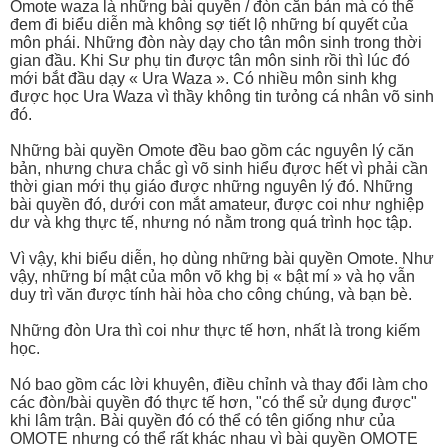
Omote waza là những bài quyền / đòn căn bản mà có thể
đem đi biểu diễn mà không sợ tiết lộ những bí quyết của
môn phái. Những đòn này dạy cho tân môn sinh trong thời
gian đầu. Khi Sư phụ tin được tân môn sinh rồi thì lúc đó
mới bắt đầu dạy « Ura Waza ». Có nhiều môn sinh khg
được học Ura Waza vì thầy không tin tưỏng cá nhân võ sinh
đó.
Những bài quyền Omote đều bao gồm các nguyên lý căn
bản, nhưng chưa chắc gì võ sinh hiểu đựơc hết vì phải cần
thời gian mới thụ giáo được những nguyên lý đó. Những
bài quyền đó, dưới con mắt amateur, được coi như nghiệp
dư và khg thực tế, nhưng nó nằm trong quá trình học tập.
Vì vậy, khi biểu diễn, họ dùng những bài quyền Omote. Như
vậy, những bí mật của môn võ khg bị « bật mí » và họ vẫn
duy trì văn được tính hài hòa cho công chúng, và bạn bè.
Những đòn Ura thì coi như thực tế hơn, nhất là trong kiếm
học.
Nó bao gồm các lời khuyên, điều chỉnh và thay đổi làm cho
các đòn/bài quyền đó thực tế hơn, "có thể sử dụng được"
khi lâm trận. Bài quyền đó có thể có tên giống như của
OMOTE nhưng có thể rất khác nhau vì bài quyền OMOTE