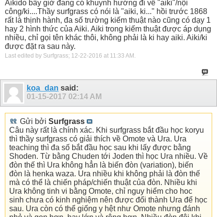
Aikido bây giờ đang có khuynh hướng đi về "aiki"/nội
công/ki....Thầy surfgrass có nói là "aiki, ki..." hồi trước 1868
rất là thịnh hành, đa số trường kiếm thuật nào cũng có dạy 1
hay 2 hình thức của Aiki. Aiki trong kiếm thuật được áp dụng
nhiều, chỉ gọi tên khác thôi, không phải là ki hay aiki. Aiki/ki
được đặt ra sau này.
Last edited by Surfgrass; 12-22-2016 at
11:33 AM
.
koa_dan
said:
01-15-2017
02:14 AM
Gửi bởi
Surfgrass
Câu này rất là chính xác. Khi surfgrass bắt đầu học koryu
thì thầy surfgrass có giải thích về Omote và Ura. Ura
teaching thì đa số bắt đầu học sau khi lấy được bằng
Shoden. Từ bằng Chuden tới Joden thì học Ura nhiều. Về
đòn thế thì Ura không hẳn là biến đòn (variation), biến
đòn là henka waza. Ura nhiều khi không phải là đòn thế
mà có thể là chiến pháp/chiến thuật của đòn. Nhiều khi
Ura không tinh vi bằng Omote, chỉ nguy hiểm cho hoc
sinh chưa có kinh nghiệm nên được đổi thành Ura để học
sau. Ura còn có thể giống y hệt như Omote nhưng đánh