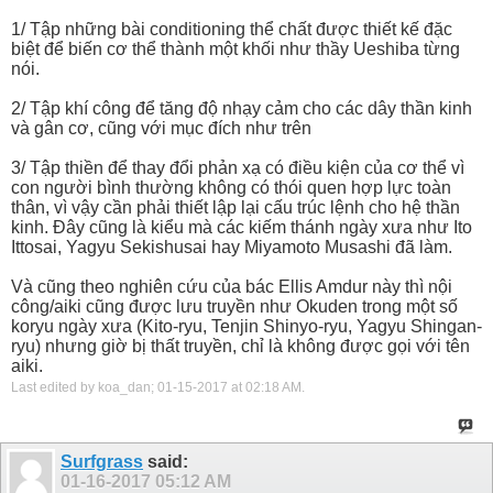
1/ Tập những bài conditioning thể chất được thiết kế đặc
biệt để biến cơ thể thành một khối như thầy Ueshiba từng
nói.
2/ Tập khí công để tăng độ nhạy cảm cho các dây thần kinh
và gân cơ, cũng với mục đích như trên
3/ Tập thiền để thay đổi phản xạ có điều kiện của cơ thể vì
con người bình thường không có thói quen hợp lực toàn
thân, vì vậy cần phải thiết lập lại cấu trúc lệnh cho hệ thần
kinh. Đây cũng là kiểu mà các kiếm thánh ngày xưa như Ito
Ittosai, Yagyu Sekishusai hay Miyamoto Musashi đã làm.
Và cũng theo nghiên cứu của bác Ellis Amdur này thì nội
công/aiki cũng được lưu truyền như Okuden trong một số
koryu ngày xưa (Kito-ryu, Tenjin Shinyo-ryu, Yagyu Shingan-
ryu) nhưng giờ bị thất truyền, chỉ là không được gọi với tên
aiki.
Last edited by koa_dan; 01-15-2017 at
02:18 AM
.
Surfgrass
said:
01-16-2017
05:12 AM