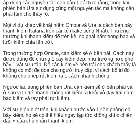
áp dụng các nguyên tắc căn bản 1 cách rõ ràng, trong khi
phiên bản Ura sử dụng cùng một nguyên tắc mà không cần
phải làm cho thấy rõ.
Một ví dụ khác về khái niệm Omote và Ura lá cách bạn bày
thanh kiếm Katana trên cái kệ (kake tiếng Nhật). Thường
thường khi thanh kiếm để trên kệ, nó phải nằm trong bao và
lưỡi kiếm chỉa lên trời.
Trong trường hợp Omote, cán kiếm sẽ ở bên trái. Cách này
được dùng để chưng 1 cây kiếm đẹp, như trường hợp phe
bầy 1 vật sưu tập. Để cán kiếm về bên trái cho khách thấy là
không có mối đe dọa cho người truy cập, vì cách bố trí đó
không cho phép rút kiếm ra 1 cách nhanh chóng.
Ngưọc lại, trong phiên bản Ura, cán kiếm sẽ ở bên phải và
ở sẵn vị trí để nhanh chóng rút kiếm ra khỏi vỏ (tay trái nắm
bao kiếm và tay phải rút kiếm).
Với sự hiểu biết trên, khi khách bước vào 1 căn phòng có
bầy kiếm, họ sẽ có thể hiểu ngay lập tức không khí « chiến
đấu » của chủ nhân thanh kiếm.