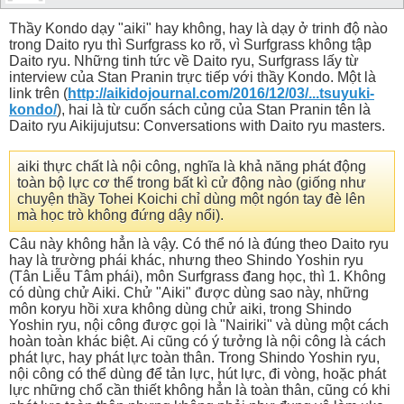
Thầy Kondo dạy "aiki" hay không, hay là dạy ở trinh độ nào
trong Daito ryu thì Surfgrass ko rõ, vì Surfgrass không tập
Daito ryu. Những tinh tức về Daito ryu, Surfgrass lấy từ
interview của Stan Pranin trực tiếp với thầy Kondo. Một là
link trên (
http://aikidojournal.com/2016/12/03/...tsuyuki-
kondo/
), hai là từ cuốn sách củng của Stan Pranin tên là
Daito ryu Aikijujutsu: Conversations with Daito ryu masters.
aiki thực chất là nội công, nghĩa là khả năng phát động
toàn bộ lực cơ thể trong bất kì cử động nào (giống như
chuyện thầy Tohei Koichi chỉ dùng một ngón tay đè lên
mà học trò không đứng dậy nổi).
Câu này không hẳn là vậy. Có thể nó là đúng theo Daito ryu
hay là trường phái khác, nhưng theo Shindo Yoshin ryu
(Tân Liễu Tâm phái), môn Surfgrass đang học, thì 1. Không
có dùng chử Aiki. Chử "Aiki" được dùng sao này, những
môn koryu hồi xưa không dùng chử aiki, trong Shindo
Yoshin ryu, nội công được gọi là "Nairiki" và dùng một cách
hoàn toàn khác biệt. Ai cũng có ý tưởng là nội công là cách
phát lực, hay phát lực toàn thân. Trong Shindo Yoshin ryu,
nội công có thể dùng để tản lực, hút lực, đi vòng, hoặc phát
lực những chổ cần thiết không hẳn là toàn thân, cũng có khi