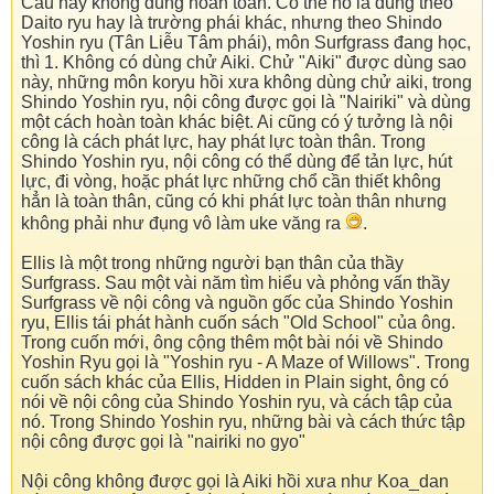
Câu này không đúng hoàn toàn. Có thể nó là đúng theo
Daito ryu hay là trường phái khác, nhưng theo Shindo
Yoshin ryu (Tân Liễu Tâm phái), môn Surfgrass đang học,
thì 1. Không có dùng chử Aiki. Chử "Aiki" được dùng sao
này, những môn koryu hồi xưa không dùng chử aiki, trong
Shindo Yoshin ryu, nội công được gọi là "Nairiki" và dùng
một cách hoàn toàn khác biệt. Ai cũng có ý tưởng là nội
công là cách phát lực, hay phát lực toàn thân. Trong
Shindo Yoshin ryu, nội công có thể dùng để tản lực, hút
lực, đi vòng, hoặc phát lực những chổ cần thiết không
hẳn là toàn thân, cũng có khi phát lực toàn thân nhưng
không phải như đụng vô làm uke văng ra
.
Ellis là một trong những người bạn thân của thầy
Surfgrass. Sau một vài năm tìm hiểu và phỏng vấn thầy
Surfgrass về nội công và nguồn gốc của Shindo Yoshin
ryu, Ellis tái phát hành cuốn sách "Old School" của ông.
Trong cuốn mới, ông cộng thêm một bài nói về Shindo
Yoshin Ryu gọi là "Yoshin ryu - A Maze of Willows". Trong
cuốn sách khác của Ellis, Hidden in Plain sight, ông có
nói về nội công của Shindo Yoshin ryu, và cách tập của
nó. Trong Shindo Yoshin ryu, những bài và cách thức tập
nội công được gọi là "nairiki no gyo"
Nội công không được gọi là Aiki hồi xưa như Koa_dan