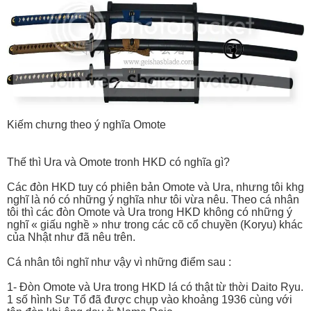
Kiếm chưng theo ý nghĩa Omote
Thế thì Ura và Omote tronh HKD có nghĩa gì?
Các đòn HKD tuy có phiên bản Omote và Ura, nhưng tôi khg
nghĩ là nó có những ý nghĩa như tôi vừa nêu. Theo cá nhân
tôi thì các đòn Omote và Ura trong HKD không có những ý
nghĩ « giấu nghề » như trong các cõ cổ chuyền (Koryu) khác
của Nhật như đã nêu trên.
Cá nhân tôi nghĩ như vậy vì những điểm sau :
1- Đòn Omote và Ura trong HKD lá có thật từ thời Daito Ryu.
1 số hình Sư Tổ đã được chụp vào khoảng 1936 cùng với