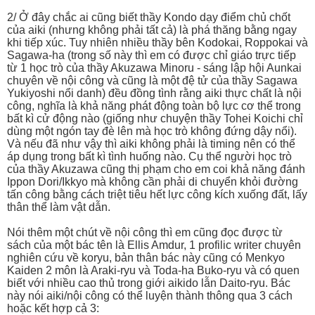
2/ Ở đây chắc ai cũng biết thầy Kondo dạy điểm chủ chốt
của aiki (nhưng không phải tất cả) là phá thăng bằng ngay
khi tiếp xúc. Tuy nhiên nhiều thầy bên Kodokai, Roppokai và
Sagawa-ha (trong số này thì em có được chỉ giáo trực tiếp
từ 1 học trò của thầy Akuzawa Minoru - sáng lập hội Aunkai
chuyên về nội công và cũng là một đệ tử của thầy Sagawa
Yukiyoshi nổi danh) đều đồng tình rằng aiki thực chất là nội
công, nghĩa là khả năng phát động toàn bộ lực cơ thể trong
bất kì cử động nào (giống như chuyện thầy Tohei Koichi chỉ
dùng một ngón tay đè lên mà học trò không đứng dậy nổi).
Và nếu đã như vậy thì aiki không phải là timing nên có thể
áp dụng trong bất kì tình huống nào. Cụ thể người học trò
của thầy Akuzawa cũng thị phạm cho em coi khả năng đánh
Ippon Dori/Ikkyo mà không cần phải di chuyển khỏi đường
tấn công bằng cách triệt tiêu hết lực công kích xuống đất, lấy
thân thể làm vật dẫn.
Nói thêm một chút về nội công thì em cũng đọc được từ
sách của một bác tên là Ellis Amdur, 1 profilic writer chuyên
nghiên cứu về koryu, bản thân bác này cũng có Menkyo
Kaiden 2 môn là Araki-ryu và Toda-ha Buko-ryu và có quen
biết với nhiều cao thủ trong giới aikido lẫn Daito-ryu. Bác
này nói aiki/nội công có thể luyện thành thông qua 3 cách
hoặc kết hợp cả 3: