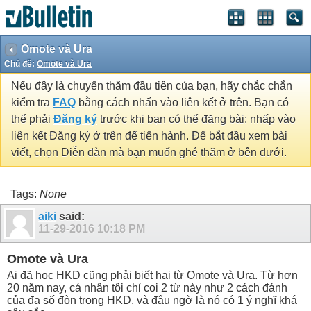
Omote và Ura
Chủ đề:
Omote và Ura
Nếu đây là chuyến thăm đầu tiên của bạn, hãy chắc chắn
kiểm tra
FAQ
bằng cách nhấn vào liên kết ở trên. Bạn có
thể phải
Đăng ký
trước khi bạn có thể đăng bài: nhấp vào
liên kết Đăng ký ở trên để tiến hành. Để bắt đầu xem bài
viết, chọn Diễn đàn mà bạn muốn ghé thăm ở bên dưới.
Tags:
None
aiki
said:
11-29-2016
10:18 PM
Omote và Ura
Ai đã học HKD cũng phải biết hai từ Omote và Ura. Từ hơn
20 năm nay, cá nhân tôi chỉ coi 2 từ này như 2 cách đánh
của đa số đòn trong HKD, và đâu ngờ là nó có 1 ý nghĩ khá