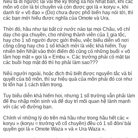
Nếu ta đi ngược lại vài thế kỷ trong xã hội Nhật bản, khi các
môn võ còn là bí chuyền và còn được gọi là « koryu », khi
danh từ « võ đạo » (Do) chưa được phổ biến hay nói tới, thì
các bạn mới hiểu được nghĩa của Omote và Ura.
Thời đó, hầu như tại bất cứ nước nào tại mọi Châu, võ chỉ
dạy cho gia chuyền, cho những thành viên của 1 gia tộc,
hay cho 1 số người được giới thiệu, việc biểu diễn võ nơi
công cộng hay cho 1 số khách mời là việc khá hiếm. Tuy
nhiên bên Nhật vào thời điểm đó cũng có những buổi « võ
lâm họp mặt » gọi là « Embu ». Các trường phái có mặt tại
các buồi họp mặt đó thì họ phải làm sao???
Nêú người ngoài, hoặc địch thủ biết được nguyên tắc và bí
quyết của bộ môn, thì sự hiệu quà của môn phái đó coi như
bị tổn hại 1 cách trầm trọng.
Tuy biểu diễn khá hiếm hoi, nhưng 1 số trường vẫn phải làm
để thu nhập môn sinh và để duy trì mối quan hệ lành mạnh
với các võ đường bạn.
Chính vì những lý do trên mà hầu như trong hầu hết các «
koryu » (koryu = trường võ cổ chuyền) đều có 1 số đòn/ bài
quyền gọi là « Omote Waza » và « Ura Waza ».