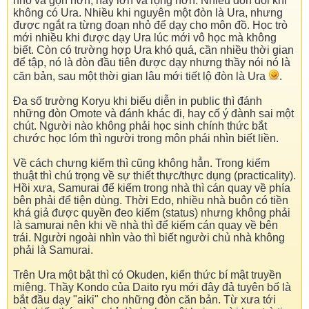
nhỏ và gọn hơn, hay lớn và rộng hơn. Nhiều đòn đôi khi
không có Ura. Nhiều khi nguyên một đòn là Ura, nhưng
được ngắt ra từng đoạn nhỏ để dạy cho môn đồ. Học trò
mới nhiều khi được dạy Ura lúc mới vô học mà không
biết. Còn có trường hợp Ura khó quá, cần nhiều thời gian
để tập, nó là đòn đầu tiên được dạy nhưng thầy nói nó là
căn bản, sau một thời gian lâu mới tiết lộ đòn là Ura
.
Đa số trường Koryu khi biểu diễn in public thì đánh
những đòn Omote và đánh khác đi, hay cố ý đành sai một
chút. Người nào không phải học sinh chính thức bắt
chước học lóm thì người trong môn phái nhìn biết liền.
Về cách chưng kiếm thì cũng không hẳn. Trong kiếm
thuật thì chú trọng về sự thiết thực/thực dụng (practicality).
Hồi xưa, Samurai để kiếm trong nhà thì cán quay về phía
bên phải để tiện dùng. Thời Edo, nhiều nhà buôn có tiền
khá giả được quyền đeo kiếm (status) nhưng không phải
là samurai nên khi về nhà thì để kiếm cán quay về bên
trái. Người ngoài nhìn vào thì biết người chủ nhà không
phải là Samurai.
Trên Ura một bật thì có Okuden, kiến thức bí mật truyền
miệng. Thầy Kondo của Daito ryu mới đây đả tuyên bố là
bắt đầu dạy "aiki" cho những đòn căn bản. Từ xưa tới