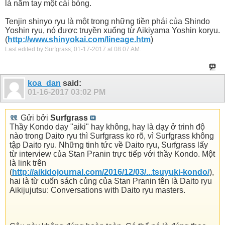
là nắm tay một cái bóng.
Tenjin shinyo ryu là một trong những tiền phái của Shindo
Yoshin ryu, nó được truyền xuống từ Aikiyama Yoshin koryu.
(
http://www.shinyokai.com/lineage.htm
)
Last edited by Surfgrass; 01-17-2017 at
08:07 AM
.
koa_dan
said:
01-16-2017
03:02 PM
Gửi bởi
Surfgrass
Thầy Kondo dạy "aiki" hay không, hay là dạy ở trinh độ
nào trong Daito ryu thì Surfgrass ko rõ, vì Surfgrass không
tập Daito ryu. Những tinh tức về Daito ryu, Surfgrass lấy
từ interview của Stan Pranin trực tiếp với thầy Kondo. Một
là link trên
(
http://aikidojournal.com/2016/12/03/...tsuyuki-kondo/
),
hai là từ cuốn sách củng của Stan Pranin tên là Daito ryu
Aikijujutsu: Conversations with Daito ryu masters.