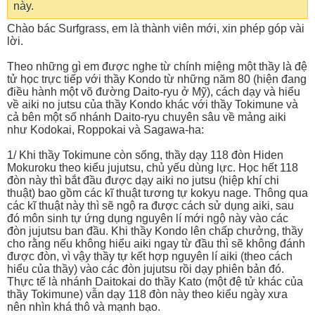
này.
Chào bác Surfgrass, em là thành viên mới, xin phép góp vài
lời.
Theo những gì em được nghe từ chính miệng một thầy là đệ
tử học trực tiếp với thầy Kondo từ những năm 80 (hiện đang
điều hành một võ đường Daito-ryu ở Mỹ), cách dạy và hiểu
về aiki no jutsu của thầy Kondo khác với thầy Tokimune và
cả bên một số nhánh Daito-ryu chuyên sâu về mảng aiki
như Kodokai, Roppokai và Sagawa-ha:
1/ Khi thầy Tokimune còn sống, thầy dạy 118 đòn Hiden
Mokuroku theo kiểu jujutsu, chủ yếu dùng lực. Học hết 118
đòn này thì bắt đầu được dạy aiki no jutsu (hiệp khí chi
thuật) bao gồm các kĩ thuật tương tự kokyu nage. Thông qua
các kĩ thuật này thì sẽ ngộ ra được cách sử dụng aiki, sau
đó môn sinh tự ứng dụng nguyên lí mới ngộ này vào các
đòn jujutsu ban đầu. Khi thầy Kondo lên chấp chưởng, thầy
cho rằng nếu không hiểu aiki ngay từ đầu thì sẽ không đánh
được đòn, vì vậy thầy tự kết hợp nguyên lí aiki (theo cách
hiểu của thầy) vào các đòn jujutsu rồi dạy phiên bản đó.
Thực tế là nhánh Daitokai do thầy Kato (một đệ tử khác của
thầy Tokimune) vẫn dạy 118 đòn này theo kiểu ngày xưa
nên nhìn khá thô và mạnh bạo.