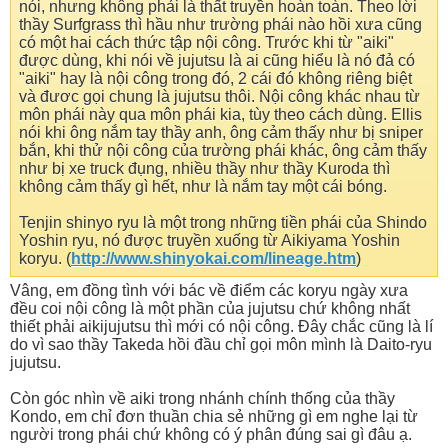
nói, nhưng không phải là thất truyền hoàn toàn. Theo lời
thầy Surfgrass thì hầu như trường phái nào hồi xưa cũng
có một hai cách thức tập nội công. Trước khi từ "aiki"
được dùng, khi nói về jujutsu là ai cũng hiểu là nó đả có
"aiki" hay là nội công trong đó, 2 cái đó không riêng biệt
và đươc gọi chung là jujutsu thôi. Nội công khác nhau từ
môn phái này qua môn phái kia, tùy theo cách dùng. Ellis
nói khi ông nắm tay thầy anh, ông cảm thấy như bị sniper
bắn, khi thử nội công của trường phái khác, ông cảm thấy
như bị xe truck đụng, nhiều thầy như thầy Kuroda thì
không cảm thấy gì hết, như là nắm tay một cái bóng.
Tenjin shinyo ryu là một trong những tiền phái của Shindo
Yoshin ryu, nó được truyền xuống từ Aikiyama Yoshin
koryu. (
http://www.shinyokai.com/lineage.htm
)
Vâng, em đồng tình với bác về điểm các koryu ngày xưa
đều coi nội công là một phần của jujutsu chứ không nhất
thiết phải aikijujutsu thì mới có nội công. Đây chắc cũng là lí
do vì sao thầy Takeda hồi đầu chỉ gọi môn mình là Daito-ryu
jujutsu.
Còn góc nhìn về aiki trong nhánh chính thống của thầy
Kondo, em chỉ đơn thuần chia sẻ những gì em nghe lại từ
người trong phái chứ không có ý phân đúng sai gì đâu ạ.