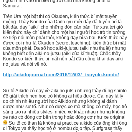
ngoài nhìn vào thì biết người chủ nhà không phải là
Samurai.
Trên Ura một bật thì có Okuden, kiến thức bí mật truyền
miệng. Thầy Kondo của Daito ryu mới đây đả tuyên bố là
bắt đầu dạy "aiki" cho những đòn căn bản. Từ xưa tới giờ,
kiến thức này chỉ dành cho một hai người học trò tin tưởng
sẽ tiếp nối môn phái thôi, không dạy bừa bãi. Kiến thức này
được coi như là Okuden (secret teaching), kiến thức bí mật
của môn phái. Đa số học aiki-jujutsu (aiki nhu thuật) nhưng
không biết đến aiki-no-jutsu (aiki của kĩ thuật). Chắc thầy
Kondo sợ kiến thức bị mất nên bắt đầu công khai dạy aiki
no jutsu và nói về nó.
http://aikidojournal.com/2016/12/03/...tsuyuki-kondo/
Sư tổ Aikido có dạy về aiki no jutsu nhưng thầy dùng shinto
để giải thích nên học trò không ai hiểu được. Cái này là lý
do chính nhiều người học Aikido nhưng không ai đánh
được như sư tổ. Như có được xe mà không có máy, học trò
sáng tạo ra nhiều styles, nhiều xe khác nhau nhưng không
xe nào có động cơ bên trong hoặc động cơ như xe original
Sư tổ có than là không ai practice aikido của ông khi ông
đi Tokyo và thấy học trò ở hombu dojo tập. Surfgrass thấy