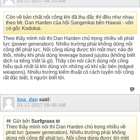
01-17-2017
08:33 AM
Còn về bản chất nội công khi đã thụ đắc thì đều như nhau
theo Mr. Dan Harden của hội Sangenkai bên Hawaii - vốn
có gốc Kodokai.
Theo thầy mình nói thì Dan Harden chủ trọng nhiều về phát
lực (power generation). Nhiều trường phái không dùng nội
công để phát lực. Nội công dùng được tới một mực nào đó
thôi, nhiều khi phải dùng leverage based jujutsu (không biết
dịch ra tiếng Việt là gì). Thầy còn nói cách dùng nội công
hiệu quả nhất là khi dùng với những vũ khí sắc bén (edged
weapons). Nhiều trường kiếm thuật có cách luyện nội công
rất đặc biệt, ít người biết tới.
koa_dan
said:
01-17-2017
09:46 AM
Gửi bởi
Surfgrass
Theo thầy mình nói thì Dan Harden chủ trọng nhiều về
phát lực (power generation). Nhiều trường phái không
dùng nội công để phát lực. Nội công dùng được tới một