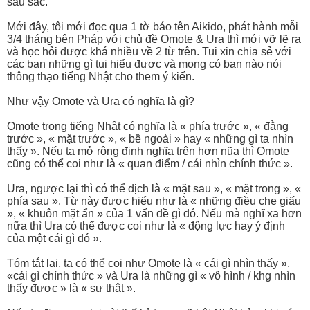
sâu sắc.
Mới đây, tôi mới đọc qua 1 tờ báo tên Aikido, phát hành mỗi
3/4 tháng bên Pháp với chủ đề Omote & Ura thì mới vỡ lẽ ra
và học hỏi được khá nhiều về 2 từ trên. Tui xin chia sẻ với
các bạn những gì tui hiểu được và mong có bạn nào nói
thông thạo tiếng Nhật cho them ý kiến.
Như vậy Omote và Ura có nghĩa là gì?
Omote trong tiếng Nhật có nghĩa là « phía trước », « đằng
trước », « mặt trước », « bề ngoài » hay « những gì ta nhìn
thấy ». Nếu ta mở rộng định nghĩa trên hơn nũa thì Omote
cũng có thể coi như là « quan điểm / cái nhìn chính thức ».
Ura, ngược lại thì có thể dịch là « mặt sau », « mặt trong », «
phía sau ». Từ này được hiểu như là « những điều che giấu
», « khuôn mặt ẩn » của 1 vấn đề gì đó. Nếu mà nghĩ xa hơn
nữa thì Ura có thể được coi như là « động lực hay ý định
của một cái gì đó ».
Tóm tắt lại, ta có thể coi như Omote là « cái gì nhìn thấy »,
«cái gì chính thức » và Ura là những gì « vô hình / khg nhìn
thấy được » là « sự thật ».