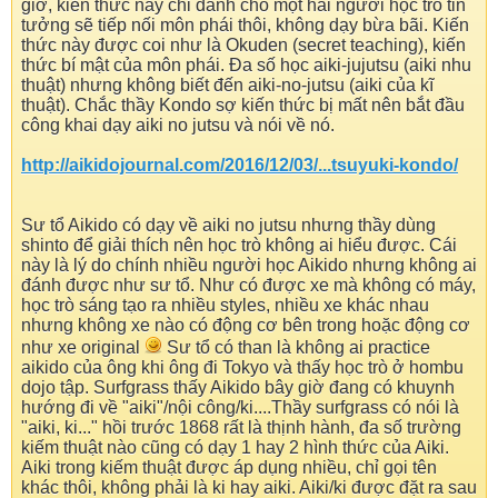
giờ, kiến thức này chỉ dành cho một hai người học trò tin
tưởng sẽ tiếp nối môn phái thôi, không dạy bừa bãi. Kiến
thức này được coi như là Okuden (secret teaching), kiến
thức bí mật của môn phái. Đa số học aiki-jujutsu (aiki nhu
thuật) nhưng không biết đến aiki-no-jutsu (aiki của kĩ
thuật). Chắc thầy Kondo sợ kiến thức bị mất nên bắt đầu
công khai dạy aiki no jutsu và nói về nó.
http://aikidojournal.com/2016/12/03/...tsuyuki-kondo/
Sư tổ Aikido có dạy về aiki no jutsu nhưng thầy dùng
shinto để giải thích nên học trò không ai hiểu được. Cái
này là lý do chính nhiều người học Aikido nhưng không ai
đánh được như sư tổ. Như có được xe mà không có máy,
học trò sáng tạo ra nhiều styles, nhiều xe khác nhau
nhưng không xe nào có động cơ bên trong hoặc động cơ
như xe original
Sư tổ có than là không ai practice
aikido của ông khi ông đi Tokyo và thấy học trò ở hombu
dojo tập. Surfgrass thấy Aikido bây giờ đang có khuynh
hướng đi về "aiki"/nội công/ki....Thầy surfgrass có nói là
"aiki, ki..." hồi trước 1868 rất là thịnh hành, đa số trường
kiếm thuật nào cũng có dạy 1 hay 2 hình thức của Aiki.
Aiki trong kiếm thuật được áp dụng nhiều, chỉ gọi tên
khác thôi, không phải là ki hay aiki. Aiki/ki được đặt ra sau