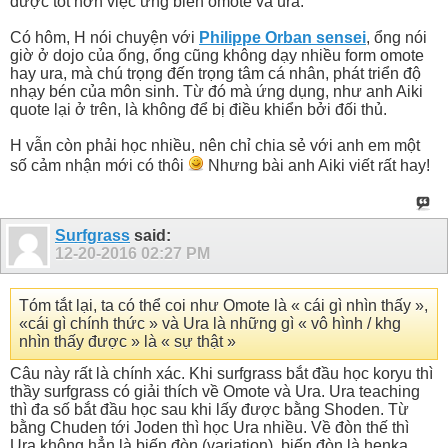
được tốt hơn việc ứng biến omote và ura.
Có hôm, H nói chuyện với
Philippe Orban sensei
, ổng nói
giờ ở dojo của ổng, ổng cũng không dạy nhiều form omote
hay ura, mà chú trọng đến trọng tâm cá nhân, phát triển độ
nhạy bén của môn sinh. Từ đó mà ứng dụng, như anh Aiki
quote lại ở trên, là không để bị điều khiển bởi đối thủ.
H vẫn còn phải học nhiều, nên chỉ chia sẻ với anh em một
số cảm nhận mới có thôi
Nhưng bài anh Aiki viết rất hay!
Surfgrass
said:
12-20-2016
02:27 PM
Tóm tắt lại, ta có thể coi như Omote là « cái gì nhìn thấy »,
«cái gì chính thức » và Ura là những gì « vô hình / khg
nhìn thấy được » là « sự thật »
Câu này rất là chính xác. Khi surfgrass bắt đầu học koryu thì
thầy surfgrass có giải thích về Omote và Ura. Ura teaching
thì đa số bắt đầu học sau khi lấy được bằng Shoden. Từ
bằng Chuden tới Joden thì học Ura nhiều. Về đòn thế thì
Ura không hẳn là biến đòn (variation), biến đòn là henka