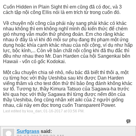
Cuốn Hidden in Plain Sight thì em cũng đã có đọc, và 3
cách tập nội công Ellis nói là em trích từ trong cuốn đó.
Về chuyện nội công của phái này sang phái khác có khác
nhau không thì em không nghĩ mình đủ kiến thức để chém
gió nhưng vẫn muốn thử phỏng đoán. Em cho rằng khác
nhau ở đây là vì khi đó mỗi sư phụ đang thị phạm một ứng
dụng hoặc khía cạnh khác nhau của nội cộng, ví dụ như hấp
lực, bộc kình,... Còn về bản chất nội công khi đã thụ đắc thì
đều như nhau theo Mr. Dan Harden của hội Sangenkai bên
Hawaii - vốn có gốc Kodokai.
Một câu chuyện chia sẻ nhỏ, nếu bác đã biết thì thôi ạ, một
cụ từng học với thầy Ueshiba sau khi được Dan Harden
viếng thăm và cho test đòn thử thì bảo ông đánh không khác
sư tổ. Tương tự, thầy Kimura Tatsuo của Sagawa-ha trước
khi qua học với thầy Sagawa thì từng được nếm đòn của
thầy Ueshiba, ông cũng nhận xét aiki của 2 người giống
nhau, cái này em đọc trong cuốn Transparent Power.
Last edited by koa_dan; 01-16-2017 at
03:56 PM
.
Surfgrass
said: