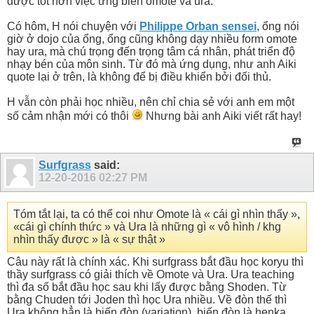
được tốt hơn việc ứng biến omote và ura.
Có hôm, H nói chuyện với
Philippe Orban sensei
, ổng nói
giờ ở dojo của ổng, ổng cũng không dạy nhiều form omote
hay ura, mà chú trọng đến trọng tâm cá nhân, phát triển độ
nhạy bén của môn sinh. Từ đó mà ứng dụng, như anh Aiki
quote lại ở trên, là không để bị điều khiển bởi đối thủ.
H vẫn còn phải học nhiều, nên chỉ chia sẻ với anh em một
số cảm nhận mới có thôi
Nhưng bài anh Aiki viết rất hay!
Surfgrass
said:
12-20-2016
02:27 PM
Tóm tắt lại, ta có thể coi như Omote là « cái gì nhìn thấy »,
«cái gì chính thức » và Ura là những gì « vô hình / khg
nhìn thấy được » là « sự thật »
Câu này rất là chính xác. Khi surfgrass bắt đầu học koryu thì
thầy surfgrass có giải thích về Omote và Ura. Ura teaching
thì đa số bắt đầu học sau khi lấy được bằng Shoden. Từ
bằng Chuden tới Joden thì học Ura nhiều. Về đòn thế thì
Ura không hẳn là biến đòn (variation), biến đòn là henka