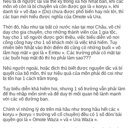
Nếu ta đi ngược lại vài thế kỷ trong xã hội Nhật bản, khi các
môn võ còn là bí chuyền và còn được gọi là « koryu », khi
danh từ « võ đạo » (Do) chưa được phổ biến hay nói tới, thì
các bạn mới hiểu được nghĩa của Omote và Ura.
Thời đó, hầu như tại bất cứ nước nào tại mọi Châu, võ chỉ
dạy cho gia chuyền, cho những thành viên của 1 gia tộc,
hay cho 1 số người được giới thiệu, việc biểu diễn võ nơi
công cộng hay cho 1 số khách mời là việc khá hiếm. Tuy
nhiên bên Nhật vào thời điểm đó cũng có những buổi « võ
lâm họp mặt » gọi là « Embu ». Các trường phái có mặt tại
các buồi họp mặt đó thì họ phải làm sao???
Nêú người ngoài, hoặc địch thủ biết được nguyên tắc và bí
quyết của bộ môn, thì sự hiệu quà của môn phái đó coi như
bị tổn hại 1 cách trầm trọng.
Tuy biểu diễn khá hiếm hoi, nhưng 1 số trường vẫn phải làm
để thu nhập môn sinh và để duy trì mối quan hệ lành mạnh
với các võ đường bạn.
Chính vì những lý do trên mà hầu như trong hầu hết các «
koryu » (koryu = trường võ cổ chuyền) đều có 1 số đòn/ bài
quyền gọi là « Omote Waza » và « Ura Waza ».