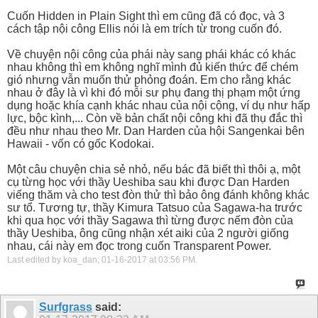
Cuốn Hidden in Plain Sight thì em cũng đã có đọc, và 3
cách tập nội công Ellis nói là em trích từ trong cuốn đó.
Về chuyện nội công của phái này sang phái khác có khác
nhau không thì em không nghĩ mình đủ kiến thức để chém
gió nhưng vẫn muốn thử phỏng đoán. Em cho rằng khác
nhau ở đây là vì khi đó mỗi sư phụ đang thị phạm một ứng
dụng hoặc khía cạnh khác nhau của nội cộng, ví dụ như hấp
lực, bộc kình,... Còn về bản chất nội công khi đã thụ đắc thì
đều như nhau theo Mr. Dan Harden của hội Sangenkai bên
Hawaii - vốn có gốc Kodokai.
Một câu chuyện chia sẻ nhỏ, nếu bác đã biết thì thôi ạ, một
cụ từng học với thầy Ueshiba sau khi được Dan Harden
viếng thăm và cho test đòn thử thì bảo ông đánh không khác
sư tổ. Tương tự, thầy Kimura Tatsuo của Sagawa-ha trước
khi qua học với thầy Sagawa thì từng được nếm đòn của
thầy Ueshiba, ông cũng nhận xét aiki của 2 người giống
nhau, cái này em đọc trong cuốn Transparent Power.
Last edited by koa_dan; 01-16-2017 at
03:56 PM
.
Surfgrass
said: