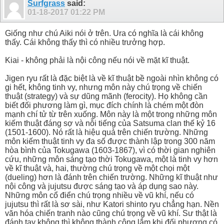
Surfgrass
said:
01-18-2017
01:22 PM
Giống như chú Aiki nói ở trên. Ura có nghĩa là cái không
thấy. Cái không thấy thì có nhiều trưởng hợp.
Kiai - không phải là nội công nếu nói về mặt kĩ thuật.
Jigen ryu rất là đặc biệt là về kĩ thuật bề ngoài nhìn không có
gi hết, không tinh vy, nhưng môn này chú trọng về chiến
thuật (strategy) và sự dũng mãnh (ferocity). Họ không cần
biết đối phương làm gì, mục đích chính là chém một đòn
mạnh chí tử từ trên xuống. Môn này là một trong những môn
kiếm thuật đáng sợ và nỗi tiếng của Satsuma clan thế kỷ 16
(1501-1600). Nó rất là hiệu quả trên chiến trường. Những
môn kiếm thuật tinh vy đa số được thành lập trong 300 năm
hòa bình của Tokugawa (1603-1867), vì có thời gian nghiên
cứu, những môn sáng tạo thời Tokugawa, một là tinh vy hơn
về kĩ thuật và, hai, thường chú trọng về một chọi một
(dueling) hơn là đánh trên chiến trường. Những kĩ thuật như
nội công và jujutsu được sáng tạo và áp dụng sao này.
Những môn cổ điển chú trọng nhiều về vũ khí, nếu có
jujutsu thì rất là sơ sài, như Katori shinto ryu chẳng hạn. Nền
văn hóa chiến tranh nào cũng chú trọng về vũ khí. Sư thật là
đánh tay không thì không thành công lắm khi đối phương có