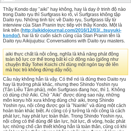
Thầy Kondo dạy "aiki" hay không, hay là dạy ở trinh độ nào
trong Daito ryu thì Surfgrass ko rõ, vì Surfgrass không tập
Daito ryu. Những tinh tức về Daito ryu, Surfgrass lấy từ
interview của Stan Pranin trực tiếp với thầy Kondo. Một là
link trên (
http://aikidojournal.com/2016/12/03/...tsuyuki-
kondo/
), hai là từ cuốn sách củng của Stan Pranin tên là
Daito ryu Aikijujutsu: Conversations with Daito ryu masters.
aiki thực chất là nội công, nghĩa là khả năng phát động
toàn bộ lực cơ thể trong bất kì cử động nào (giống như
chuyện thầy Tohei Koichi chỉ dùng một ngón tay đè lên
mà học trò không đứng dậy nổi).
Câu này không hẳn là vậy. Có thể nó là đúng theo Daito ryu
hay là trường phái khác, nhưng theo Shindo Yoshin ryu
(Tân Liễu Tâm phái), môn Surfgrass đang học, thì 1. Không
có dùng chử Aiki. Chử "Aiki" được dùng sao này, những
môn koryu hồi xưa không dùng chử aiki, trong Shindo
Yoshin ryu, nội công được gọi là "Nairiki" và dùng một cách
hoàn toàn khác biệt. Ai cũng có ý tưởng là nội công là cách
phát lực, hay phát lực toàn thân. Trong Shindo Yoshin ryu,
nội công có thể dùng để tản lực, hút lực, đi vòng, hoặc phát
lực những chổ cần thiết không hẳn là toàn thân, cũng có khi