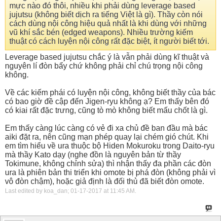
mực nào đó thôi, nhiều khi phải dùng leverage based
jujutsu (không biết dịch ra tiếng Việt là gì). Thầy còn nói
cách dùng nội công hiệu quả nhất là khi dùng với những
vũ khí sắc bén (edged weapons). Nhiều trường kiếm
thuật có cách luyện nội công rất đặc biệt, ít người biết tới.
Leverage based jujutsu chắc ý là vẫn phải dùng kĩ thuật và
nguyên lí đòn bẩy chứ không phải chỉ chú trọng nội công
không.
Về các kiếm phái có luyện nội công, không biết thầy của bác
có bao giờ đề cập đến Jigen-ryu không ạ? Em thấy bên đó
có kiai rất đặc trưng, cũng tò mò không biết mấu chốt là gì.
Em thấy càng lúc càng có vẻ đi xa chủ đề ban đầu mà bác
aiki đặt ra, nên cũng mạn phép quay lại chém gió chút. Khi
em tìm hiểu về ura thuộc bộ Hiden Mokuroku trong Daito-ryu
mà thầy Kato dạy (nghe đồn là nguyên bản từ thầy
Tokimune, không chỉnh sửa) thì nhận thấy đa phần các đòn
ura là phiên bản thi triển khi omote bị phá đòn (không phải vì
vô đòn chậm), hoặc giả định là đối thủ đã biết đòn omote.
Last edited by koa_dan; 01-17-2017 at
11:45 AM
.