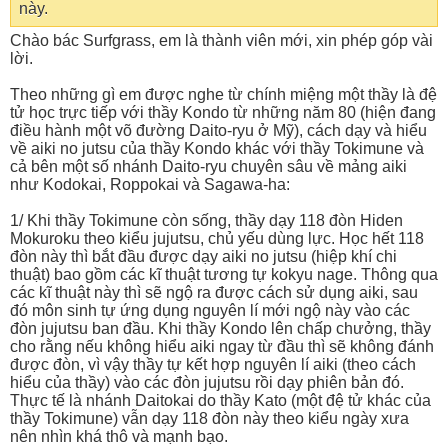
này.
Chào bác Surfgrass, em là thành viên mới, xin phép góp vài
lời.
Theo những gì em được nghe từ chính miệng một thầy là đệ
tử học trực tiếp với thầy Kondo từ những năm 80 (hiện đang
điều hành một võ đường Daito-ryu ở Mỹ), cách dạy và hiểu
về aiki no jutsu của thầy Kondo khác với thầy Tokimune và
cả bên một số nhánh Daito-ryu chuyên sâu về mảng aiki
như Kodokai, Roppokai và Sagawa-ha:
1/ Khi thầy Tokimune còn sống, thầy dạy 118 đòn Hiden
Mokuroku theo kiểu jujutsu, chủ yếu dùng lực. Học hết 118
đòn này thì bắt đầu được dạy aiki no jutsu (hiệp khí chi
thuật) bao gồm các kĩ thuật tương tự kokyu nage. Thông qua
các kĩ thuật này thì sẽ ngộ ra được cách sử dụng aiki, sau
đó môn sinh tự ứng dụng nguyên lí mới ngộ này vào các
đòn jujutsu ban đầu. Khi thầy Kondo lên chấp chưởng, thầy
cho rằng nếu không hiểu aiki ngay từ đầu thì sẽ không đánh
được đòn, vì vậy thầy tự kết hợp nguyên lí aiki (theo cách
hiểu của thầy) vào các đòn jujutsu rồi dạy phiên bản đó.
Thực tế là nhánh Daitokai do thầy Kato (một đệ tử khác của
thầy Tokimune) vẫn dạy 118 đòn này theo kiểu ngày xưa
nên nhìn khá thô và mạnh bạo.