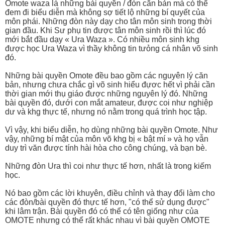
Omote waza là những bài quyền / đòn căn bản mà có thể
đem đi biểu diễn mà không sợ tiết lộ những bí quyết của
môn phái. Những đòn này dạy cho tân môn sinh trong thời
gian đầu. Khi Sư phụ tin được tân môn sinh rồi thì lúc đó
mới bắt đầu dạy « Ura Waza ». Có nhiều môn sinh khg
được học Ura Waza vì thầy không tin tưỏng cá nhân võ sinh
đó.
Những bài quyền Omote đều bao gồm các nguyên lý căn
bản, nhưng chưa chắc gì võ sinh hiểu đựơc hết vì phải cần
thời gian mới thụ giáo được những nguyên lý đó. Những
bài quyền đó, dưới con mắt amateur, được coi như nghiệp
dư và khg thực tế, nhưng nó nằm trong quá trình học tập.
Vì vậy, khi biểu diễn, họ dùng những bài quyền Omote. Như
vậy, những bí mật của môn võ khg bị « bật mí » và họ vẫn
duy trì văn được tính hài hòa cho công chúng, và bạn bè.
Những đòn Ura thì coi như thực tế hơn, nhất là trong kiếm
học.
Nó bao gồm các lời khuyên, điều chỉnh và thay đổi làm cho
các đòn/bài quyền đó thực tế hơn, "có thể sử dụng được"
khi lâm trận. Bài quyền đó có thể có tên giống như của
OMOTE nhưng có thể rất khác nhau vì bài quyền OMOTE