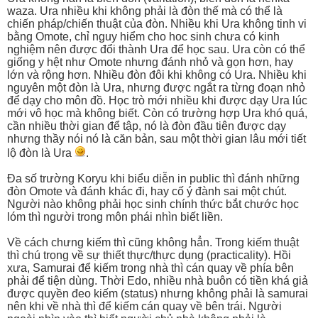
waza. Ura nhiều khi không phải là đòn thế mà có thể là
chiến pháp/chiến thuật của đòn. Nhiều khi Ura không tinh vi
bằng Omote, chỉ nguy hiểm cho hoc sinh chưa có kinh
nghiệm nên được đổi thành Ura để học sau. Ura còn có thể
giống y hệt như Omote nhưng đánh nhỏ và gọn hơn, hay
lớn và rộng hơn. Nhiều đòn đôi khi không có Ura. Nhiều khi
nguyên một đòn là Ura, nhưng được ngắt ra từng đoạn nhỏ
để dạy cho môn đồ. Học trò mới nhiều khi được dạy Ura lúc
mới vô học mà không biết. Còn có trường hợp Ura khó quá,
cần nhiều thời gian để tập, nó là đòn đầu tiên được dạy
nhưng thầy nói nó là căn bản, sau một thời gian lâu mới tiết
lộ đòn là Ura
.
Đa số trường Koryu khi biểu diễn in public thì đánh những
đòn Omote và đánh khác đi, hay cố ý đành sai một chút.
Người nào không phải học sinh chính thức bắt chước học
lóm thì người trong môn phái nhìn biết liền.
Về cách chưng kiếm thì cũng không hẳn. Trong kiếm thuật
thì chú trọng về sự thiết thực/thực dụng (practicality). Hồi
xưa, Samurai để kiếm trong nhà thì cán quay về phía bên
phải để tiện dùng. Thời Edo, nhiều nhà buôn có tiền khá giả
được quyền đeo kiếm (status) nhưng không phải là samurai
nên khi về nhà thì để kiếm cán quay về bên trái. Người