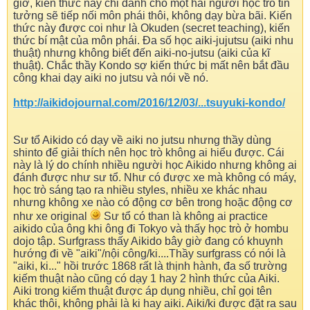
giờ, kiến thức này chỉ dành cho một hai người học trò tin
tưởng sẽ tiếp nối môn phái thôi, không dạy bừa bãi. Kiến
thức này được coi như là Okuden (secret teaching), kiến
thức bí mật của môn phái. Đa số học aiki-jujutsu (aiki nhu
thuật) nhưng không biết đến aiki-no-jutsu (aiki của kĩ
thuật). Chắc thầy Kondo sợ kiến thức bị mất nên bắt đầu
công khai dạy aiki no jutsu và nói về nó.
http://aikidojournal.com/2016/12/03/...tsuyuki-kondo/
Sư tổ Aikido có dạy về aiki no jutsu nhưng thầy dùng
shinto để giải thích nên học trò không ai hiểu được. Cái
này là lý do chính nhiều người học Aikido nhưng không ai
đánh được như sư tổ. Như có được xe mà không có máy,
học trò sáng tạo ra nhiều styles, nhiều xe khác nhau
nhưng không xe nào có động cơ bên trong hoặc động cơ
như xe original
Sư tổ có than là không ai practice
aikido của ông khi ông đi Tokyo và thấy học trò ở hombu
dojo tập. Surfgrass thấy Aikido bây giờ đang có khuynh
hướng đi về "aiki"/nội công/ki....Thầy surfgrass có nói là
"aiki, ki..." hồi trước 1868 rất là thịnh hành, đa số trường
kiếm thuật nào cũng có dạy 1 hay 2 hình thức của Aiki.
Aiki trong kiếm thuật được áp dụng nhiều, chỉ gọi tên
khác thôi, không phải là ki hay aiki. Aiki/ki được đặt ra sau