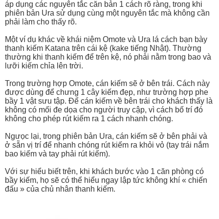
áp dụng các nguyên tắc căn bản 1 cách rõ ràng, trong khi
phiên bản Ura sử dụng cùng một nguyên tắc mà không cần
phải làm cho thấy rõ.
Một ví dụ khác về khái niệm Omote và Ura lá cách bạn bày
thanh kiếm Katana trên cái kệ (kake tiếng Nhật). Thường
thường khi thanh kiếm để trên kệ, nó phải nằm trong bao và
lưỡi kiếm chỉa lên trời.
Trong trường hợp Omote, cán kiếm sẽ ở bên trái. Cách này
được dùng để chưng 1 cây kiếm đẹp, như trường hợp phe
bầy 1 vật sưu tập. Để cán kiếm về bên trái cho khách thấy là
không có mối đe dọa cho người truy cập, vì cách bố trí đó
không cho phép rút kiếm ra 1 cách nhanh chóng.
Ngưọc lại, trong phiên bản Ura, cán kiếm sẽ ở bên phải và
ở sẵn vị trí để nhanh chóng rút kiếm ra khỏi vỏ (tay trái nắm
bao kiếm và tay phải rút kiếm).
Với sự hiểu biết trên, khi khách bước vào 1 căn phòng có
bầy kiếm, họ sẽ có thể hiểu ngay lập tức không khí « chiến
đấu » của chủ nhân thanh kiếm.