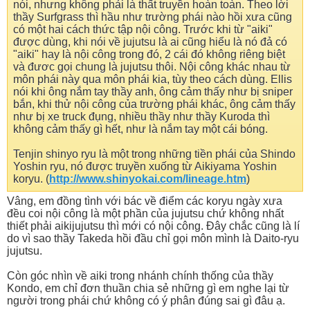
nói, nhưng không phải là thất truyền hoàn toàn. Theo lời
thầy Surfgrass thì hầu như trường phái nào hồi xưa cũng
có một hai cách thức tập nội công. Trước khi từ "aiki"
được dùng, khi nói về jujutsu là ai cũng hiểu là nó đả có
"aiki" hay là nội công trong đó, 2 cái đó không riêng biệt
và đươc gọi chung là jujutsu thôi. Nội công khác nhau từ
môn phái này qua môn phái kia, tùy theo cách dùng. Ellis
nói khi ông nắm tay thầy anh, ông cảm thấy như bị sniper
bắn, khi thử nội công của trường phái khác, ông cảm thấy
như bị xe truck đụng, nhiều thầy như thầy Kuroda thì
không cảm thấy gì hết, như là nắm tay một cái bóng.
Tenjin shinyo ryu là một trong những tiền phái của Shindo
Yoshin ryu, nó được truyền xuống từ Aikiyama Yoshin
koryu. (
http://www.shinyokai.com/lineage.htm
)
Vâng, em đồng tình với bác về điểm các koryu ngày xưa
đều coi nội công là một phần của jujutsu chứ không nhất
thiết phải aikijujutsu thì mới có nội công. Đây chắc cũng là lí
do vì sao thầy Takeda hồi đầu chỉ gọi môn mình là Daito-ryu
jujutsu.
Còn góc nhìn về aiki trong nhánh chính thống của thầy
Kondo, em chỉ đơn thuần chia sẻ những gì em nghe lại từ
người trong phái chứ không có ý phân đúng sai gì đâu ạ.