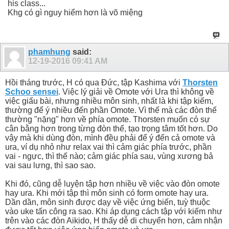
his class...
Khg có gì nguy hiểm hơn là võ miệng
phamhung
said:
12-19-2016
09:41 AM
Hồi tháng trước, H có qua Đức, tập Kashima với
Thorsten
Schoo sensei
. Việc lý giải về Omote với Ura thì không về
việc giấu bài, nhưng nhiều môn sinh, nhất là khi tập kiếm,
thường để ý nhiều đến phần Omote. Vì thế mà các đòn thế
thường "nặng" hơn về phía omote. Thorsten muốn có sự
cân bằng hơn trong từng đòn thế, tạo trọng tâm tốt hơn. Do
vậy mà khi dùng đòn, mình đều phải để ý đến cả omote và
ura, ví dụ nhỏ như relax vai thì cảm giác phía trước, phần
vai - ngực, thì thế nào; cảm giác phía sau, vùng xương bả
vai sau lưng, thì sao sao.
Khi đó, cũng dễ luyện tập hơn nhiều về việc vào đòn omote
hay ura. Khi mới tập thì môn sinh có form omote hay ura.
Dần dần, môn sinh được dạy về việc ứng biến, tuỳ thuộc
vào uke tấn công ra sao. Khi áp dụng cách tập với kiếm như
trên vào các đòn Aikido, H thấy dễ di chuyển hơn, cảm nhận