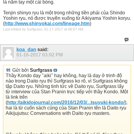
là nắm tay một cái bóng.
Tenjin shinyo ryu là một trong những tiền phái của Shindo
Yoshin ryu, nó được truyền xuống từ Aikiyama Yoshin koryu.
(
http://www.shinyokai.com/lineage.htm
)
Last edited by Surfgrass; 01-17-2017 at
08:07 AM
.
koa_dan
said:
01-16-2017
03:02 PM
Gửi bởi
Surfgrass
Thầy Kondo dạy "aiki" hay không, hay là dạy ở trinh độ
nào trong Daito ryu thì Surfgrass ko rõ, vì Surfgrass không
tập Daito ryu. Những tinh tức về Daito ryu, Surfgrass lấy
từ interview của Stan Pranin trực tiếp với thầy Kondo. Một
là link trên
(
http://aikidojournal.com/2016/12/03/...tsuyuki-kondo/
),
hai là từ cuốn sách củng của Stan Pranin tên là Daito ryu
Aikijujutsu: Conversations with Daito ryu masters.