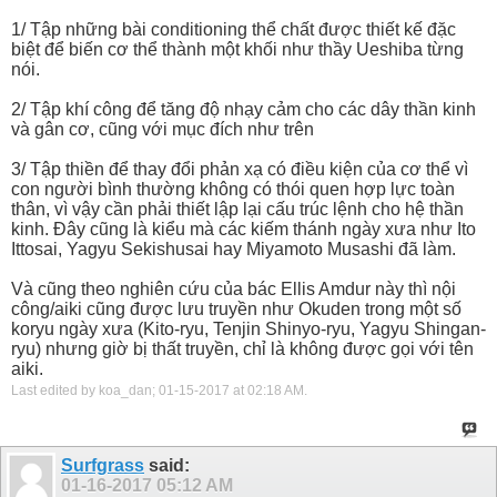
1/ Tập những bài conditioning thể chất được thiết kế đặc
biệt để biến cơ thể thành một khối như thầy Ueshiba từng
nói.
2/ Tập khí công để tăng độ nhạy cảm cho các dây thần kinh
và gân cơ, cũng với mục đích như trên
3/ Tập thiền để thay đổi phản xạ có điều kiện của cơ thể vì
con người bình thường không có thói quen hợp lực toàn
thân, vì vậy cần phải thiết lập lại cấu trúc lệnh cho hệ thần
kinh. Đây cũng là kiểu mà các kiếm thánh ngày xưa như Ito
Ittosai, Yagyu Sekishusai hay Miyamoto Musashi đã làm.
Và cũng theo nghiên cứu của bác Ellis Amdur này thì nội
công/aiki cũng được lưu truyền như Okuden trong một số
koryu ngày xưa (Kito-ryu, Tenjin Shinyo-ryu, Yagyu Shingan-
ryu) nhưng giờ bị thất truyền, chỉ là không được gọi với tên
aiki.
Last edited by koa_dan; 01-15-2017 at
02:18 AM
.
Surfgrass
said:
01-16-2017
05:12 AM