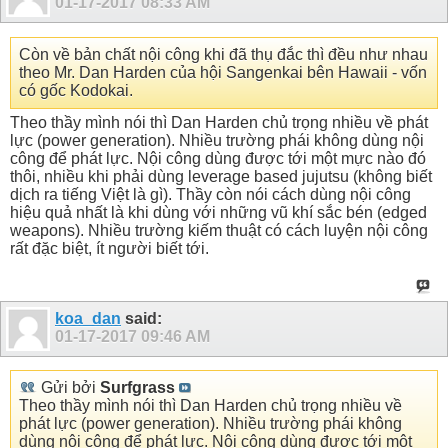
01-17-2017
08:33 AM
Còn về bản chất nội công khi đã thụ đắc thì đều như nhau
theo Mr. Dan Harden của hội Sangenkai bên Hawaii - vốn
có gốc Kodokai.
Theo thầy mình nói thì Dan Harden chủ trọng nhiều về phát
lực (power generation). Nhiều trường phái không dùng nội
công để phát lực. Nội công dùng được tới một mực nào đó
thôi, nhiều khi phải dùng leverage based jujutsu (không biết
dịch ra tiếng Việt là gì). Thầy còn nói cách dùng nội công
hiệu quả nhất là khi dùng với những vũ khí sắc bén (edged
weapons). Nhiều trường kiếm thuật có cách luyện nội công
rất đặc biệt, ít người biết tới.
koa_dan
said:
01-17-2017
09:46 AM
Gửi bởi
Surfgrass
Theo thầy mình nói thì Dan Harden chủ trọng nhiều về
phát lực (power generation). Nhiều trường phái không
dùng nội công để phát lực. Nội công dùng được tới một