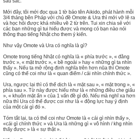
sâu sắc.
Mới đây, tôi mới đọc qua 1 tờ báo tên Aikido, phát hành mỗi
3/4 tháng bên Pháp với chủ đề Omote & Ura thì mới vỡ lẽ ra
và học hỏi được khá nhiều về 2 từ trên. Tui xin chia sẻ với
các bạn những gì tui hiểu được và mong có bạn nào nói
thông thạo tiếng Nhật cho them ý kiến.
Như vậy Omote và Ura có nghĩa là gì?
Omote trong tiếng Nhật có nghĩa là « phía trước », « đằng
trước », « mặt trước », « bề ngoài » hay « những gì ta nhìn
thấy ». Nếu ta mở rộng định nghĩa trên hơn nũa thì Omote
cũng có thể coi như là « quan điểm / cái nhìn chính thức ».
Ura, ngược lại thì có thể dịch là « mặt sau », « mặt trong », «
phía sau ». Từ này được hiểu như là « những điều che giấu
», « khuôn mặt ẩn » của 1 vấn đề gì đó. Nếu mà nghĩ xa hơn
nữa thì Ura có thể được coi như là « động lực hay ý định
của một cái gì đó ».
Tóm tắt lại, ta có thể coi như Omote là « cái gì nhìn thấy »,
«cái gì chính thức » và Ura là những gì « vô hình / khg nhìn
thấy được » là « sự thật ».