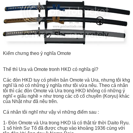
Kiếm chưng theo ý nghĩa Omote
Thế thì Ura và Omote tronh HKD có nghĩa gì?
Các đòn HKD tuy có phiên bản Omote và Ura, nhưng tôi khg
nghĩ là nó có những ý nghĩa như tôi vừa nêu. Theo cá nhân
tôi thì các đòn Omote và Ura trong HKD không có những ý
nghĩ « giấu nghề » như trong các cõ cổ chuyền (Koryu) khác
của Nhật như đã nêu trên.
Cá nhân tôi nghĩ như vậy vì những điểm sau :
1- Đòn Omote và Ura trong HKD lá có thật từ thời Daito Ryu.
1 số hình Sư Tổ đã được chụp vào khoảng 1936 cùng với