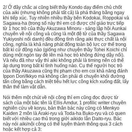
2/ Ở đây chắc ai cũng biết thầy Kondo dạy điểm chủ chốt
của aiki (nhưng không phải tất cả) là phá thăng bằng ngay
khi tiếp xúc. Tuy nhiên nhiều thầy bên Kodokai, Roppokai và
Sagawa-ha (trong số này thì em có được chỉ giáo trực tiếp
từ 1 học trò của thầy Akuzawa Minoru - sáng lập hội Aunkai
chuyên về nội công và cũng là một đệ tử của thầy Sagawa
Yukiyoshi nổi danh) đều đồng tình rằng aiki thực chất là nội
công, nghĩa là khả năng phát động toàn bộ lực cơ thể trong
bất kì cử động nào (giống như chuyện thầy Tohei Koichi chỉ
dùng một ngón tay đè lên mà học trò không đứng dậy nổi).
Và nếu đã như vậy thì aiki không phải là timing nên có thể
áp dụng trong bất kì tình huống nào. Cụ thể người học trò
của thầy Akuzawa cũng thị phạm cho em coi khả năng đánh
Ippon Dori/Ikkyo mà không cần phải di chuyển khỏi đường
tấn công bằng cách triệt tiêu hết lực công kích xuống đất, lấy
thân thể làm vật dẫn.
Nói thêm một chút về nội công thì em cũng đọc được từ
sách của một bác tên là Ellis Amdur, 1 profilic writer chuyên
nghiên cứu về koryu, bản thân bác này cũng có Menkyo
Kaiden 2 môn là Araki-ryu và Toda-ha Buko-ryu và có quen
biết với nhiều cao thủ trong giới aikido lẫn Daito-ryu. Bác
này nói aiki/nội công có thể luyện thành thông qua 3 cách
hoặc kết hợp cả 3: