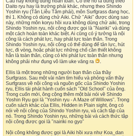
Câu này không đúng hoàn toàn. Có thể nó là đúng theo
Daito ryu hay là trường phái khác, nhưng theo Shindo
Yoshin ryu (Tân Liễu Tâm phái), môn Surfgrass đang học,
thì 1. Không có dùng chử Aiki. Chử "Aiki" được dùng sao
này, những môn koryu hồi xưa không dùng chử aiki, trong
Shindo Yoshin ryu, nội công được gọi là "Nairiki" và dùng
một cách hoàn toàn khác biệt. Ai cũng có ý tưởng là nội
công là cách phát lực, hay phát lực toàn thân. Trong
Shindo Yoshin ryu, nội công có thể dùng để tản lực, hút
lực, đi vòng, hoặc phát lực những chổ cần thiết không
hẳn là toàn thân, cũng có khi phát lực toàn thân nhưng
không phải như đụng vô làm uke văng ra
.
Ellis là một trong những người bạn thân của thầy
Surfgrass. Sau một vài năm tìm hiểu và phỏng vấn thầy
Surfgrass về nội công và nguồn gốc của Shindo Yoshin
ryu, Ellis tái phát hành cuốn sách "Old School" của ông.
Trong cuốn mới, ông cộng thêm một bài nói về Shindo
Yoshin Ryu gọi là "Yoshin ryu - A Maze of Willows". Trong
cuốn sách khác của Ellis, Hidden in Plain sight, ông có
nói về nội công của Shindo Yoshin ryu, và cách tập của
nó. Trong Shindo Yoshin ryu, những bài và cách thức tập
nội công được gọi là "nairiki no gyo"
Nội công không được gọi là Aiki hồi xưa như Koa_dan