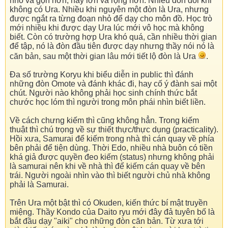
nhỏ và gọn hơn, hay lớn và rộng hơn. Nhiều đòn đôi khi
không có Ura. Nhiều khi nguyên một đòn là Ura, nhưng
được ngắt ra từng đoạn nhỏ để dạy cho môn đồ. Học trò
mới nhiều khi được dạy Ura lúc mới vô học mà không
biết. Còn có trường hợp Ura khó quá, cần nhiều thời gian
để tập, nó là đòn đầu tiên được dạy nhưng thầy nói nó là
căn bản, sau một thời gian lâu mới tiết lộ đòn là Ura
.
Đa số trường Koryu khi biểu diễn in public thì đánh
những đòn Omote và đánh khác đi, hay cố ý đành sai một
chút. Người nào không phải học sinh chính thức bắt
chước học lóm thì người trong môn phái nhìn biết liền.
Về cách chưng kiếm thì cũng không hẳn. Trong kiếm
thuật thì chú trọng về sự thiết thực/thực dụng (practicality).
Hồi xưa, Samurai để kiếm trong nhà thì cán quay về phía
bên phải để tiện dùng. Thời Edo, nhiều nhà buôn có tiền
khá giả được quyền đeo kiếm (status) nhưng không phải
là samurai nên khi về nhà thì để kiếm cán quay về bên
trái. Người ngoài nhìn vào thì biết người chủ nhà không
phải là Samurai.
Trên Ura một bật thì có Okuden, kiến thức bí mật truyền
miệng. Thầy Kondo của Daito ryu mới đây đả tuyên bố là
bắt đầu dạy "aiki" cho những đòn căn bản. Từ xưa tới