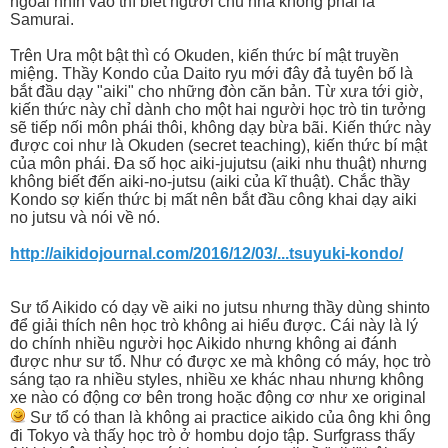
ngoài nhìn vào thì biết người chủ nhà không phải là
Samurai.
Trên Ura một bật thì có Okuden, kiến thức bí mật truyền
miệng. Thầy Kondo của Daito ryu mới đây đả tuyên bố là
bắt đầu dạy "aiki" cho những đòn căn bản. Từ xưa tới giờ,
kiến thức này chỉ dành cho một hai người học trò tin tưởng
sẽ tiếp nối môn phái thôi, không dạy bừa bãi. Kiến thức này
được coi như là Okuden (secret teaching), kiến thức bí mật
của môn phái. Đa số học aiki-jujutsu (aiki nhu thuật) nhưng
không biết đến aiki-no-jutsu (aiki của kĩ thuật). Chắc thầy
Kondo sợ kiến thức bị mất nên bắt đầu công khai dạy aiki
no jutsu và nói về nó.
http://aikidojournal.com/2016/12/03/...tsuyuki-kondo/
Sư tổ Aikido có dạy về aiki no jutsu nhưng thầy dùng shinto
để giải thích nên học trò không ai hiểu được. Cái này là lý
do chính nhiều người học Aikido nhưng không ai đánh
được như sư tổ. Như có được xe mà không có máy, học trò
sáng tạo ra nhiều styles, nhiều xe khác nhau nhưng không
xe nào có động cơ bên trong hoặc động cơ như xe original
Sư tổ có than là không ai practice aikido của ông khi ông
đi Tokyo và thấy học trò ở hombu dojo tập. Surfgrass thấy