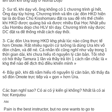
tên đòn khi ông dạy ở Noma Dojo
2- Sư tổ, khi dạy võ, ông không có 1 chương trình gì hết.
Ông dạy tùy hứng. Chương trình và tên các đòn HKD hiện
tại là do Đạo Chủ Kisshomaru đặt ra sau đệ nhị thế chiến
khi HKD được quảng bá và được nhiều Đại Học Nhật yêu
cầu Hombu dojo cho HLV tới dạy. Chương trình này được
DC đặt ra đê thống nhất cách dạy thôi.
3- Các đòn Ura trong HKD khg phải lúc nào cũng thực tế
hơn Omote. Rất nhiều người cứ tưởng là dùng Ura khi vô
đòn chậm, và để né. Cá nhân tôi cũng nghĩ như vậy trong 1
thời gian dài, khi chưa hiểu rõ nguyên lý căn bản. Tôi nhớ
có hỏi thầy Tamura 1 lần và thầy trả lời 1 cách rắn chắc là «
khg thể nào để địch thủ đìều khiển mình »
4- Bây giờ, khi đã nắm hiểu rõ nguyên lý căn bản, tôi thấy đa
số đòn Omote trực tiếp và « gọn » hơn Ura.
Các bạn nghĩ sao? Có ai có ý kiến gì không? Nhất là có ai
học Kenjutsu
Aiki
Pain is the best instructor, but no one wants to go to