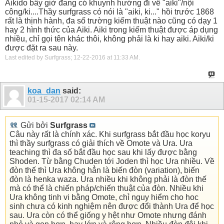
Aikido bây giờ đang có khuynh hướng đi về "aiki"/nội
công/ki....Thầy surfgrass có nói là "aiki, ki..." hồi trước 1868
rất là thịnh hành, đa số trường kiếm thuật nào cũng có dạy 1
hay 2 hình thức của Aiki. Aiki trong kiếm thuật được áp dụng
nhiều, chỉ gọi tên khác thôi, không phải là ki hay aiki. Aiki/ki
được đặt ra sau này.
Last edited by Surfgrass; 12-22-2016 at
11:33 AM
.
koa_dan
said:
01-15-2017
02:14 AM
Gửi bởi
Surfgrass
Câu này rất là chính xác. Khi surfgrass bắt đầu học koryu
thì thầy surfgrass có giải thích về Omote và Ura. Ura
teaching thì đa số bắt đầu học sau khi lấy được bằng
Shoden. Từ bằng Chuden tới Joden thì học Ura nhiều. Về
đòn thế thì Ura không hẳn là biến đòn (variation), biến
đòn là henka waza. Ura nhiều khi không phải là đòn thế
mà có thể là chiến pháp/chiến thuật của đòn. Nhiều khi
Ura không tinh vi bằng Omote, chỉ nguy hiểm cho hoc
sinh chưa có kinh nghiệm nên được đổi thành Ura để học
sau. Ura còn có thể giống y hệt như Omote nhưng đánh