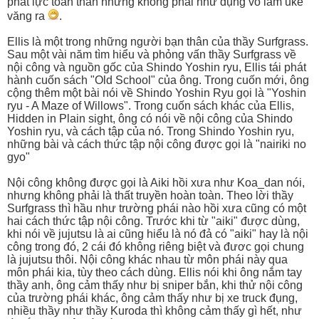
phát lực toàn thân nhưng không phải như đụng vô làm uke
văng ra
.
Ellis là một trong những người bạn thân của thầy Surfgrass.
Sau một vài năm tìm hiểu và phỏng vấn thầy Surfgrass về
nội công và nguồn gốc của Shindo Yoshin ryu, Ellis tái phát
hành cuốn sách "Old School" của ông. Trong cuốn mới, ông
cộng thêm một bài nói về Shindo Yoshin Ryu gọi là "Yoshin
ryu - A Maze of Willows". Trong cuốn sách khác của Ellis,
Hidden in Plain sight, ông có nói về nội công của Shindo
Yoshin ryu, và cách tập của nó. Trong Shindo Yoshin ryu,
những bài và cách thức tập nội công được gọi là "nairiki no
gyo"
Nội công không được gọi là Aiki hồi xưa như Koa_dan nói,
nhưng không phải là thất truyền hoàn toàn. Theo lời thầy
Surfgrass thì hầu như trường phái nào hồi xưa cũng có một
hai cách thức tập nội công. Trước khi từ "aiki" được dùng,
khi nói về jujutsu là ai cũng hiểu là nó đả có "aiki" hay là nội
công trong đó, 2 cái đó không riêng biệt và đươc gọi chung
là jujutsu thôi. Nội công khác nhau từ môn phái này qua
môn phái kia, tùy theo cách dùng. Ellis nói khi ông nắm tay
thầy anh, ông cảm thấy như bị sniper bắn, khi thử nội công
của trường phái khác, ông cảm thấy như bị xe truck đụng,
nhiều thầy như thầy Kuroda thì không cảm thấy gì hết, như