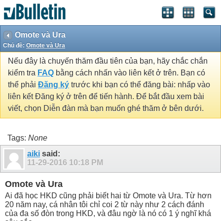
Omote và Ura
Chủ đề:
Omote và Ura
Nếu đây là chuyến thăm đầu tiên của bạn, hãy chắc chắn
kiểm tra
FAQ
bằng cách nhấn vào liên kết ở trên. Bạn có
thể phải
Đăng ký
trước khi bạn có thể đăng bài: nhấp vào
liên kết Đăng ký ở trên để tiến hành. Để bắt đầu xem bài
viết, chọn Diễn đàn mà bạn muốn ghé thăm ở bên dưới.
Tags:
None
aiki
said:
11-29-2016
10:18 PM
Omote và Ura
Ai đã học HKD cũng phải biết hai từ Omote và Ura. Từ hơn
20 năm nay, cá nhân tôi chỉ coi 2 từ này như 2 cách đánh
của đa số đòn trong HKD, và đâu ngờ là nó có 1 ý nghĩ khá