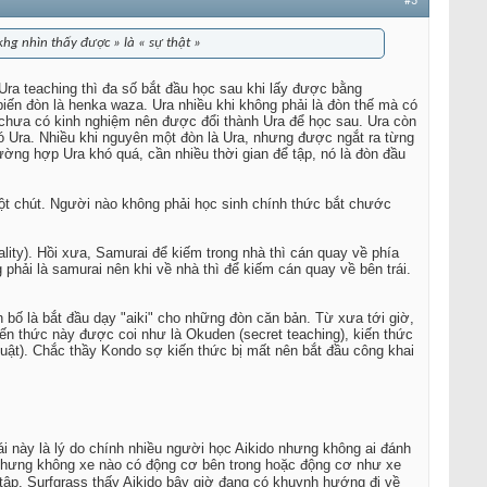
#3
 khg nhìn thấy được » là « sự thật »
 Ura teaching thì đa số bắt đầu học sau khi lấy được bằng
biến đòn là henka waza. Ura nhiều khi không phải là đòn thế mà có
h chưa có kinh nghiệm nên được đổi thành Ura để học sau. Ura còn
ó Ura. Nhiều khi nguyên một đòn là Ura, nhưng được ngắt ra từng
ờng hợp Ura khó quá, cần nhiều thời gian để tập, nó là đòn đầu
một chút. Người nào không phải học sinh chính thức bắt chước
lity). Hồi xưa, Samurai để kiếm trong nhà thì cán quay về phía
phải là samurai nên khi về nhà thì để kiếm cán quay về bên trái.
 bố là bắt đầu dạy "aiki" cho những đòn căn bản. Từ xưa tới giờ,
Kiến thức này được coi như là Okuden (secret teaching), kiến thức
 thuật). Chắc thầy Kondo sợ kiến thức bị mất nên bắt đầu công khai
Cái này là lý do chính nhiều người học Aikido nhưng không ai đánh
 nhưng không xe nào có động cơ bên trong hoặc động cơ như xe
 tập. Surfgrass thấy Aikido bây giờ đang có khuynh hướng đi về