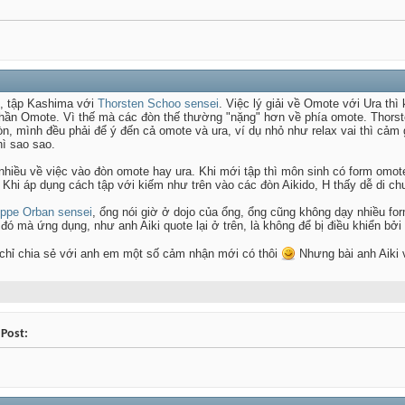
c, tập Kashima với
Thorsten Schoo sensei
. Việc lý giải về Omote với Ura thì
hần Omote. Vì thế mà các đòn thế thường "nặng" hơn về phía omote. Thorst
n, mình đều phải để ý đến cả omote và ura, ví dụ nhỏ như relax vai thì cảm g
hì sao sao.
 nhiều về việc vào đòn omote hay ura. Khi mới tập thì môn sinh có form omot
. Khi áp dụng cách tập với kiếm như trên vào các đòn Aikido, H thấy dễ di 
ippe Orban sensei
, ổng nói giờ ở dojo của ổng, ổng cũng không dạy nhiều for
ó mà ứng dụng, như anh Aiki quote lại ở trên, là không để bị điều khiển bởi 
 chỉ chia sẻ với anh em một số cảm nhận mới có thôi
Nhưng bài anh Aiki v
 Post: