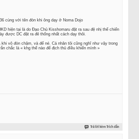
936 cùng với tên đòn khi ông dạy ở Noma Dojo
HKD hiện tại là do Đạo Chủ Kisshomaru đặt ra sau đệ nhị thế chiến
y được DC đặt ra đê thống nhất cách dạy thôi.
 khi vô đòn chậm, và để né. Cá nhân tôi cũng nghĩ như vậy trong
 rắn chắc là « khg thể nào để địch thủ đìều khiển mình »
Trả lời kèm Trích dẫn