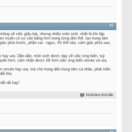
#2
 không về việc giấu bài, nhưng nhiều môn sinh, nhất là khi tập
en muốn có sự cân bằng hơn trong từng đòn thế, tạo trọng tâm
iác phía trước, phần vai - ngực, thì thế nào; cảm giác phía sau,
e hay ura. Dần dần, môn sinh được dạy về việc ứng biến, tuỳ
chuyển hơn, cảm nhận được tốt hơn việc ứng biến omote và ura.
m omote hay ura, mà chú trọng đến trọng tâm cá nhân, phát triển
đối thủ.
iết rất hay!
Trả lời kèm Trích dẫn