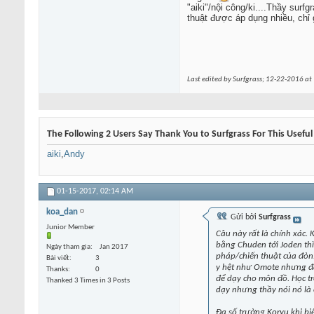
"aiki"/nội công/ki....Thầy surfg
thuật được áp dụng nhiều, chỉ g
Last edited by Surfgrass; 12-22-2016 at
The Following 2 Users Say Thank You to Surfgrass For This Useful
aiki
,
Andy
01-15-2017,
02:14 AM
koa_dan
Gửi bởi
Surfgrass
Junior Member
Câu này rất là chính xác. 
bằng Chuden tới Joden thì 
Ngày tham gia
Jan 2017
pháp/chiến thuật của đòn.
Bài viết
3
y hệt như Omote nhưng đá
Thanks
0
để dạy cho môn đồ. Học tr
Thanked 3 Times in 3 Posts
dạy nhưng thầy nói nó là c
Đa số trường Koryu khi bi