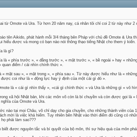
hai từ Omote và Ura. Từ hơn 20 năm nay, cá nhân tôi chỉ coi 2 từ này như 2
báo tên Aikido, phát hành mỗi 3/4 tháng bên Pháp với chủ đề Omote & Ura thì
ui hiểu được và mong có bạn nào nói thông thạo tiếng Nhật cho them ý kiến.
a là gì?
a là « phía trước », « đằng trước », « mặt trước », « bề ngoài » hay « những
 quan điểm / cái nhìn chính thức ».
 là « mặt sau », « mặt trong », « phía sau ». Từ này được hiểu như là « nhữn
 được coi như là « động lực hay ý định của một cái gì đó ».
Omote là « cái gì nhìn thấy », «cái gì chính thức » và Ura là những gì « vô hì
 trong xã hội Nhật bản, khi các môn võ còn là bí chuyền và còn được gọi là «
c nghĩa của Omote và Ura.
ớc nào tại mọi Châu, võ chỉ dạy cho gia chuyền, cho những thành viên của 1 
ách mời là việc khá hiếm. Tuy nhiên bên Nhật vào thời điểm đó cũng có nhữn
ì họ phải làm sao???
 biết được nguyên tắc và bí quyết của bộ môn, thì sự hiệu quà của môn phái 