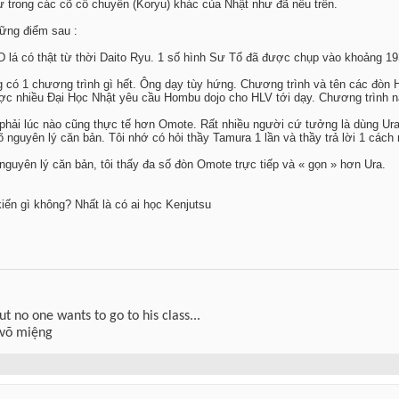
ư trong các cõ cổ chuyền (Koryu) khác của Nhật như đã nêu trên.
hững điểm sau :
 lá có thật từ thời Daito Ryu. 1 số hình Sư Tổ đã được chụp vào khoảng 1
g có 1 chương trình gì hết. Ông dạy tùy hứng. Chương trình và tên các đòn 
c nhiều Đại Học Nhật yêu cầu Hombu dojo cho HLV tới dạy. Chương trình nà
phải lúc nào cũng thực tế hơn Omote. Rất nhiều người cứ tưởng là dùng Ura
rõ nguyên lý căn bản. Tôi nhớ có hỏi thầy Tamura 1 lần và thầy trả lời 1 cách
 nguyên lý căn bản, tôi thấy đa số đòn Omote trực tiếp và « gọn » hơn Ura.
iến gì không? Nhất là có ai học Kenjutsu
but no one wants to go to his class...
 võ miệng