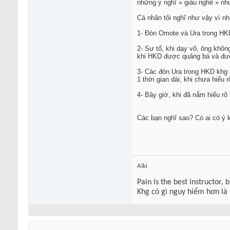
những ý nghĩ « giấu nghề » nh
Cá nhân tôi nghĩ như vậy vì n
1- Đòn Omote và Ura trong HKD
2- Sư tổ, khi dạy võ, ông khôn
khi HKD được quảng bá và đượ
3- Các đòn Ura trong HKD khg 
1 thời gian dài, khi chưa hiểu 
4- Bây giờ, khi đã nắm hiểu rõ
Các bạn nghĩ sao? Có ai có ý k
Aiki
Pain is the best instructor, 
Khg có gì nguy hiểm hơn là