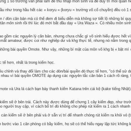
hưng 1 số trường vẫn phải làm để thu nhập môn sinh và để duy trì mối quan 
hầu như trong hầu hết các « koryu » (koryu = trường võ cổ chuyền) đều có 1
 / đòn căn bản mà có thể đem đi biểu diễn mà không sợ tiết lộ những bí qu
 tân môn sinh rồi thì lúc đó mới bắt đầu dạy « Ura Waza ». Có nhiều môn si
 gồm các nguyên lý căn bản, nhưng chưa chắc gì võ sinh hiểu đựơc hết vì 
mắt amateur, được coi như nghiệp dư và khg thực tế, nhưng nó nằm trong qu
g những bài quyền Omote. Như vậy, những bí mật của môn võ khg bị « bật mí 
 tế hơn, nhất là trong kiếm học.
u chỉnh và thay đổi làm cho các đòn/bài quyền đó thực tế hơn, "có thể sử d
nhau vì bài quyền OMOTE áp dụng các nguyên tắc căn bản 1 cách rõ ràng, t
mote và Ura lá cách bạn bày thanh kiếm Katana trên cái kệ (kake tiếng Nhật
iếm sẽ ở bên trái. Cách này được dùng để chưng 1 cây kiếm đẹp, như trườn
o người truy cập, vì cách bố trí đó không cho phép rút kiếm ra 1 cách nhanh
 cán kiếm sẽ ở bên phải và ở sẵn vị trí để nhanh chóng rút kiếm ra khỏi vỏ (t
ch bước vào 1 căn phòng có bầy kiếm, họ sẽ có thể hiểu ngay lập tức không 