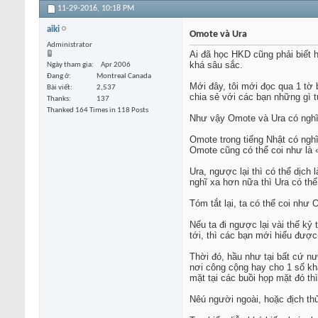
11-29-2016,
10:18 PM
aiki
Omote và Ura
Administrator
Ai đã học HKD cũng phải biết 
khá sâu sắc.
Ngày tham gia
Apr 2006
Đang ở
Montreal Canada
Mới đây, tôi mới đọc qua 1 tờ 
Bài viết
2,537
chia sẻ với các bạn những gì t
Thanks
137
Thanked 164 Times in 118 Posts
Như vậy Omote và Ura có nghĩ
Omote trong tiếng Nhật có nghĩ
Omote cũng có thể coi như là «
Ura, ngược lại thì có thể dịch
nghĩ xa hơn nữa thì Ura có thể
Tóm tắt lại, ta có thể coi như 
Nếu ta đi ngược lại vài thế kỷ
tới, thì các bạn mới hiểu đượ
Thời đó, hầu như tại bất cứ nư
nơi công cộng hay cho 1 số kh
mặt tại các buồi họp mặt đó th
Nêú người ngoài, hoặc địch thủ