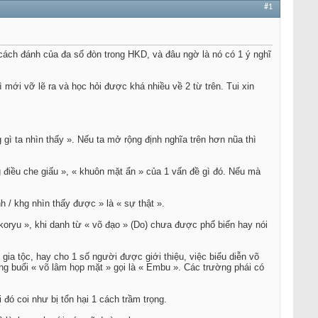
#1
 cách đánh của đa số đòn trong HKD, và đâu ngờ là nó có 1 ý nghĩ
 mới vỡ lẽ ra và học hỏi được khá nhiều về 2 từ trên. Tui xin
 gì ta nhìn thấy ». Nếu ta mở rộng định nghĩa trên hơn nũa thì
g điều che giấu », « khuôn mặt ẩn » của 1 vấn đề gì đó. Nếu mà
nh / khg nhìn thấy được » là « sự thật ».
 koryu », khi danh từ « võ đạo » (Do) chưa được phổ biến hay nói
gia tộc, hay cho 1 số người được giới thiệu, việc biểu diễn võ
g buổi « võ lâm họp mặt » gọi là « Embu ». Các trường phái có
đó coi như bị tổn hại 1 cách trầm trọng.