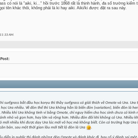
rass có nói là "aiki, ki..." hồi trước 1868 rất là thịnh hành, đa số trường kiế
ọi tên khác thôi, không phải là ki hay aiki. Aiki/ki được đặt ra sau này.
11:33 AM
.
 Post:
Khi surfgrass bắt đầu học koryu thì thầy surfgrass có giải thích về Omote và Ura. Ur
học Ura nhiều. Về đòn thế thì Ura không hẳn là biến đòn (variation), biến đòn là he
 Nhiều khi Ura không tinh vi bằng Omote, chỉ nguy hiểm cho hoc sinh chưa có kinh 
nh nhỏ và gọn hơn, hay lớn và rộng hơn. Nhiều đòn đôi khi không có Ura. Nhiều k
ò mới nhiều khi được dạy Ura lúc mới vô học mà không biết. Còn có trường hợp Ura k
ăn bản, sau một thời gian lâu mới tiết lộ đòn là Ura
.
ểu diễn in public thì đánh những đòn Omote và đánh khác đi, hay cố ý đành sai một