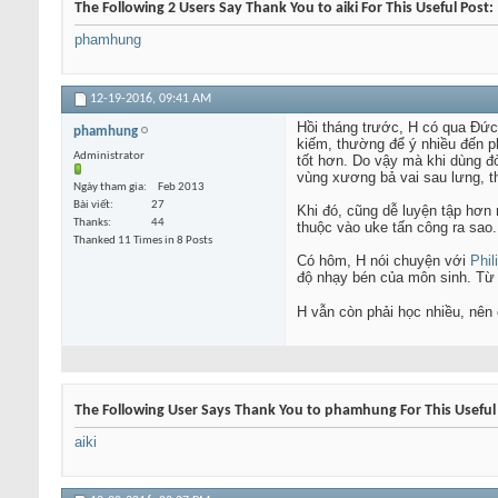
The Following 2 Users Say Thank You to aiki For This Useful Post:
phamhung
12-19-2016,
09:41 AM
Hồi tháng trước, H có qua Đứ
phamhung
kiếm, thường để ý nhiều đến p
Administrator
tốt hơn. Do vậy mà khi dùng đò
vùng xương bả vai sau lưng, t
Ngày tham gia
Feb 2013
Bài viết
27
Khi đó, cũng dễ luyện tập hơn
Thanks
44
thuộc vào uke tấn công ra sao
Thanked 11 Times in 8 Posts
Có hôm, H nói chuyện với
Phil
độ nhạy bén của môn sinh. Từ đ
H vẫn còn phải học nhiều, nên
The Following User Says Thank You to phamhung For This Useful
aiki