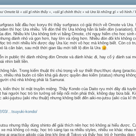
 như Omote là « cái gì nhìn thấy », «cái gì chính thức » và Ura là những gì « vô hình /
surfgrass bắt đầu học koryu thì thầy surfgrass có giải thích về Omote và Ura.
en thì học Ura nhiều. Về đòn thế thì Ura không hẳn là biến đòn (variation), 
của đòn. Nhiều khi Ura không tinh vi bằng Omote, chỉ nguy hiểm cho hoc sin
nhưng đánh nhỏ và gọn hơn, hay lớn và rộng hơn. Nhiều đòn đôi khi không c
ọc trò mới nhiều khi được dạy Ura lúc mới vô học mà không biết. Còn có trư
ó là căn bản, sau một thời gian lâu mới tiết lộ đòn là Ura
.
iễn in public thì đánh những đòn Omote và đánh khác đi, hay cố ý đành sai 
i nhìn biết liền.
ông hẳn. Trong kiếm thuật thì chú trọng về sự thiết thực/thực dụng (practica
o, nhiều nhà buôn có tiền khá giả được quyền đeo kiếm (status) nhưng không 
người chủ nhà không phải là Samurai.
, kiến thức bí mật truyền miệng. Thầy Kondo của Daito ryu mới đây đả tuyên
 hai người học trò tin tưởng sẽ tiếp nối môn phái thôi, không dạy bừa bãi. 
aiki-jujutsu (aiki nhu thuật) nhưng không biết đến aiki-no-jutsu (aiki của kĩ
2/03/...tsuyuki-kondo/
 jutsu nhưng thầy dùng shinto để giải thích nên học trò không ai hiểu được. 
e mà không có máy, học trò sáng tạo ra nhiều styles, nhiều xe khác nhau
ng ai practice aikido của ông khi ông đi Tokyo và thấy học trò ở hombu dojo