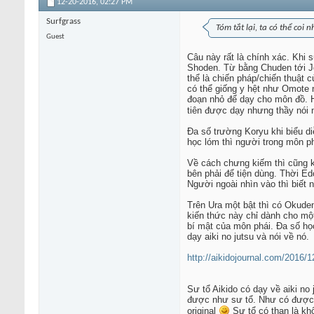
12-20-2016,
02:27 PM
Surfgrass
Tóm tắt lại, ta có thể coi
Guest
Câu này rất là chính xác. Khi 
Shoden. Từ bằng Chuden tới Jod
thể là chiến pháp/chiến thuật 
có thể giống y hệt như Omote 
đoạn nhỏ để dạy cho môn đồ. H
tiên được dạy nhưng thầy nói n
Đa số trường Koryu khi biểu d
học lóm thì người trong môn phá
Về cách chưng kiếm thì cũng kh
bên phải để tiện dùng. Thời Ed
Người ngoài nhìn vào thì biết 
Trên Ura một bật thì có Okuden
kiến thức này chỉ dành cho một
bí mật của môn phái. Đa số học 
dạy aiki no jutsu và nói về nó.
http://aikidojournal.com/2016/1
Sư tổ Aikido có dạy về aiki no
được như sư tổ. Như có được x
original
Sư tổ có than là khô