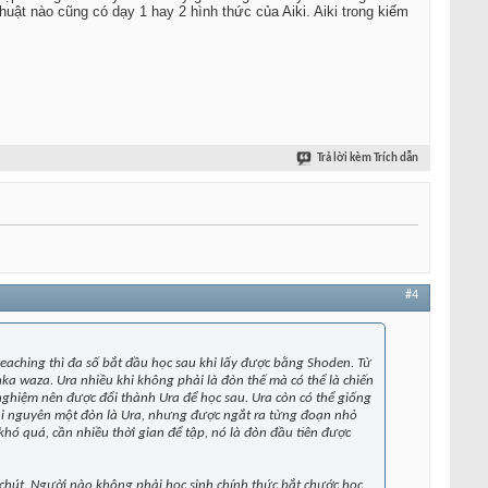
m thuật nào cũng có dạy 1 hay 2 hình thức của Aiki. Aiki trong kiếm
Trả lời kèm Trích dẫn
#4
a teaching thì đa số bắt đầu học sau khi lấy được bằng Shoden. Từ
nka waza. Ura nhiều khi không phải là đòn thế mà có thể là chiến
nghiệm nên được đổi thành Ura để học sau. Ura còn có thể giống
hi nguyên một đòn là Ura, nhưng được ngắt ra từng đoạn nhỏ
hó quá, cần nhiều thời gian để tập, nó là đòn đầu tiên được
 chút. Người nào không phải học sinh chính thức bắt chước học