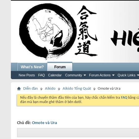
What's New?
Forum
New Posts
FAQ
Calendar
Community
Forum Actions
Quick Links
Diễn đàn
Aikido
Aikido Tổng Quát
Omote và Ura
Nếu đây là chuyến thăm đầu tiên của bạn, hãy chắc chắn kiểm tra
FAQ
bằng cá
đàn mà bạn muốn ghé thăm ở bên dưới.
Chủ đề:
Omote và Ura