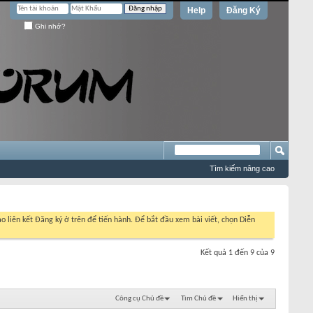
Help
Đăng Ký
Ghi nhớ?
Tìm kiếm nâng cao
o liên kết Đăng ký ở trên để tiến hành. Để bắt đầu xem bài viết, chọn Diễn
Kết quả 1 đến 9 của 9
Công cụ Chủ đề
Tìm Chủ đề
Hiển thị