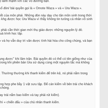
hệ lành mạnh với các võ đường bạn.
 số đòn/ bài quyền gọi là « Omote Waza » và « Ura Waza ».
yết của môn phái. Những đòn này dạy cho tân môn sinh trong thời
nh khg được học Ura Waza vì thầy không tin tưỏng cá nhân võ sinh
phải cần thời gian mới thụ giáo được những nguyên lý đó.
á trình học tập.
» và họ vẫn duy trì văn được tính hài hòa cho công chúng, và bạn
ụng được" khi lâm trận. Bài quyền đó có thể có tên giống như của
rong khi phiên bản Ura sử dụng cùng một nguyên tắc mà không
). Thường thường khi thanh kiếm để trên kệ, nó phải nằm trong
g hợp phe bầy 1 vật sưu tập. Để cán kiếm về bên trái cho khách
 chóng.
ay trái nắm bao kiếm và tay phải rút kiếm).
khí « chiến đấu » của chủ nhân thanh kiếm.