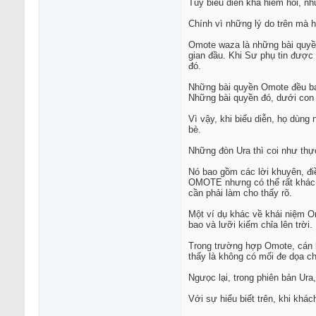
Tuy biểu diễn khá hiếm hoi, n
Chính vì những lý do trên mà 
Omote waza là những bài quyền
gian đầu. Khi Sư phụ tin được
đó.
Những bài quyền Omote đều bao
Những bài quyền đó, dưới con 
Vì vậy, khi biểu diễn, họ dùn
bè.
Những đòn Ura thì coi như thực
Nó bao gồm các lời khuyên, điề
OMOTE nhưng có thể rất khác 
cần phải làm cho thấy rõ.
Một ví dụ khác về khái niệm O
bao và lưỡi kiếm chỉa lên trời.
Trong trường hợp Omote, cán k
thấy là không có mối đe dọa ch
Ngưọc lại, trong phiên bản Ura,
Với sự hiểu biết trên, khi khá