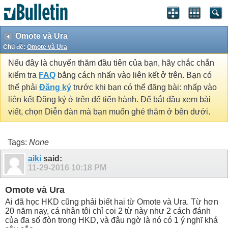
Omote và Ura
Chủ đề:
Omote và Ura
Nếu đây là chuyến thăm đầu tiên của bạn, hãy chắc chắn
kiểm tra
FAQ
bằng cách nhấn vào liên kết ở trên. Bạn có
thể phải
Đăng ký
trước khi bạn có thể đăng bài: nhấp vào
liên kết Đăng ký ở trên để tiến hành. Để bắt đầu xem bài
viết, chọn Diễn đàn mà bạn muốn ghé thăm ở bên dưới.
Tags:
None
aiki
said:
11-29-2016
10:18 PM
Omote và Ura
Ai đã học HKD cũng phải biết hai từ Omote và Ura. Từ hơn
20 năm nay, cá nhân tôi chỉ coi 2 từ này như 2 cách đánh
của đa số đòn trong HKD, và đâu ngờ là nó có 1 ý nghĩ khá