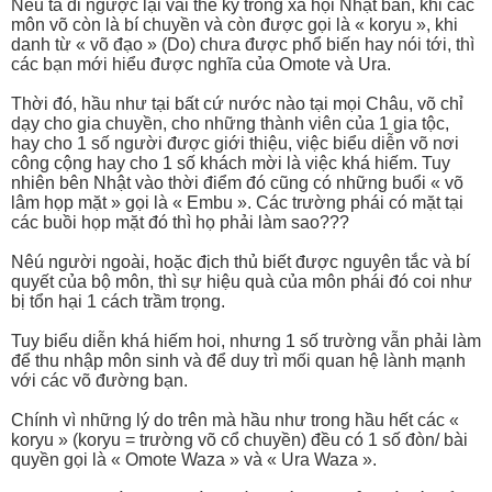
Nếu ta đi ngược lại vài thế kỷ trong xã hội Nhật bản, khi các
môn võ còn là bí chuyền và còn được gọi là « koryu », khi
danh từ « võ đạo » (Do) chưa được phổ biến hay nói tới, thì
các bạn mới hiểu được nghĩa của Omote và Ura.
Thời đó, hầu như tại bất cứ nước nào tại mọi Châu, võ chỉ
dạy cho gia chuyền, cho những thành viên của 1 gia tộc,
hay cho 1 số người được giới thiệu, việc biểu diễn võ nơi
công cộng hay cho 1 số khách mời là việc khá hiếm. Tuy
nhiên bên Nhật vào thời điểm đó cũng có những buổi « võ
lâm họp mặt » gọi là « Embu ». Các trường phái có mặt tại
các buồi họp mặt đó thì họ phải làm sao???
Nêú người ngoài, hoặc địch thủ biết được nguyên tắc và bí
quyết của bộ môn, thì sự hiệu quà của môn phái đó coi như
bị tổn hại 1 cách trầm trọng.
Tuy biểu diễn khá hiếm hoi, nhưng 1 số trường vẫn phải làm
để thu nhập môn sinh và để duy trì mối quan hệ lành mạnh
với các võ đường bạn.
Chính vì những lý do trên mà hầu như trong hầu hết các «
koryu » (koryu = trường võ cổ chuyền) đều có 1 số đòn/ bài
quyền gọi là « Omote Waza » và « Ura Waza ».