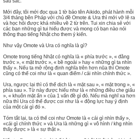
sâu sắc.
Mới đây, tôi mới đọc qua 1 tờ báo tên Aikido, phát hành mỗi
3/4 tháng bên Pháp với chủ đề Omote & Ura thì mới vỡ lẽ ra
và học hỏi được khá nhiều về 2 từ trên. Tui xin chia sẻ với
các bạn những gì tui hiểu được và mong có bạn nào nói
thông thạo tiếng Nhật cho them ý kiến.
Như vậy Omote và Ura có nghĩa là gì?
Omote trong tiếng Nhật có nghĩa là « phía trước », « đằng
trước », « mặt trước », « bề ngoài » hay « những gì ta nhìn
thấy ». Nếu ta mở rộng định nghĩa trên hơn nũa thì Omote
cũng có thể coi như là « quan điểm / cái nhìn chính thức ».
Ura, ngược lại thì có thể dịch là « mặt sau », « mặt trong », «
phía sau ». Từ này được hiểu như là « những điều che giấu
», « khuôn mặt ẩn » của 1 vấn đề gì đó. Nếu mà nghĩ xa hơn
nữa thì Ura có thể được coi như là « động lực hay ý định
của một cái gì đó ».
Tóm tắt lại, ta có thể coi như Omote là « cái gì nhìn thấy »,
«cái gì chính thức » và Ura là những gì « vô hình / khg nhìn
thấy được » là « sự thật ».