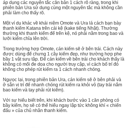
áp dụng các nguyên tắc căn bản 1 cách rõ ràng, trong khi
phiên bản Ura sử dụng cùng một nguyên tắc mà không cần
phải làm cho thấy rõ.
Một ví dụ khác về khái niệm Omote và Ura lá cách bạn bày
thanh kiếm Katana trên cái kệ (kake tiếng Nhật). Thường
thường khi thanh kiếm để trên kệ, nó phải nằm trong bao và
lưỡi kiếm chỉa lên trời.
Trong trường hợp Omote, cán kiếm sẽ ở bên trái. Cách này
được dùng để chưng 1 cây kiếm đẹp, như trường hợp phe
bầy 1 vật sưu tập. Để cán kiếm về bên trái cho khách thấy là
không có mối đe dọa cho người truy cập, vì cách bố trí đó
không cho phép rút kiếm ra 1 cách nhanh chóng.
Ngưọc lại, trong phiên bản Ura, cán kiếm sẽ ở bên phải và
ở sẵn vị trí để nhanh chóng rút kiếm ra khỏi vỏ (tay trái nắm
bao kiếm và tay phải rút kiếm).
Với sự hiểu biết trên, khi khách bước vào 1 căn phòng có
bầy kiếm, họ sẽ có thể hiểu ngay lập tức không khí « chiến
đấu » của chủ nhân thanh kiếm.