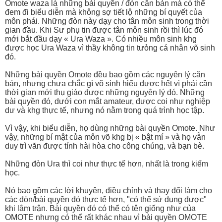
Omote waza là những bài quyền / đòn căn bản mà có thể
đem đi biểu diễn mà không sợ tiết lộ những bí quyết của
môn phái. Những đòn này dạy cho tân môn sinh trong thời
gian đầu. Khi Sư phụ tin được tân môn sinh rồi thì lúc đó
mới bắt đầu dạy « Ura Waza ». Có nhiều môn sinh khg
được học Ura Waza vì thầy không tin tưỏng cá nhân võ sinh
đó.
Những bài quyền Omote đều bao gồm các nguyên lý căn
bản, nhưng chưa chắc gì võ sinh hiểu đựơc hết vì phải cần
thời gian mới thụ giáo được những nguyên lý đó. Những
bài quyền đó, dưới con mắt amateur, được coi như nghiệp
dư và khg thực tế, nhưng nó nằm trong quá trình học tập.
Vì vậy, khi biểu diễn, họ dùng những bài quyền Omote. Như
vậy, những bí mật của môn võ khg bị « bật mí » và họ vẫn
duy trì văn được tính hài hòa cho công chúng, và bạn bè.
Những đòn Ura thì coi như thực tế hơn, nhất là trong kiếm
học.
Nó bao gồm các lời khuyên, điều chỉnh và thay đổi làm cho
các đòn/bài quyền đó thực tế hơn, "có thể sử dụng được"
khi lâm trận. Bài quyền đó có thể có tên giống như của
OMOTE nhưng có thể rất khác nhau vì bài quyền OMOTE