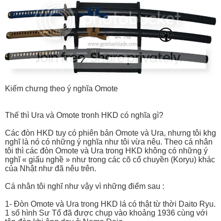
Kiếm chưng theo ý nghĩa Omote
Thế thì Ura và Omote tronh HKD có nghĩa gì?
Các đòn HKD tuy có phiên bản Omote và Ura, nhưng tôi khg
nghĩ là nó có những ý nghĩa như tôi vừa nêu. Theo cá nhân
tôi thì các đòn Omote và Ura trong HKD không có những ý
nghĩ « giấu nghề » như trong các cõ cổ chuyền (Koryu) khác
của Nhật như đã nêu trên.
Cá nhân tôi nghĩ như vậy vì những điểm sau :
1- Đòn Omote và Ura trong HKD lá có thật từ thời Daito Ryu.
1 số hình Sư Tổ đã được chụp vào khoảng 1936 cùng với