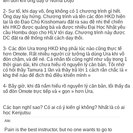
tên đòn khi ông dạy ở Noma Dojo
2- Sư tổ, khi dạy võ, ông không có 1 chương trình gì hết.
Ông dạy tùy hứng. Chương trình và tên các đòn HKD hiện
tại là do Đạo Chủ Kisshomaru đặt ra sau đệ nhị thế chiến
khi HKD được quảng bá và được nhiều Đại Học Nhật yêu
cầu Hombu dojo cho HLV tới dạy. Chương trình này được
DC đặt ra đê thống nhất cách dạy thôi.
3- Các đòn Ura trong HKD khg phải lúc nào cũng thực tế
hơn Omote. Rất nhiều người cứ tưởng là dùng Ura khi vô
đòn chậm, và để né. Cá nhân tôi cũng nghĩ như vậy trong 1
thời gian dài, khi chưa hiểu rõ nguyên lý căn bản. Tôi nhớ
có hỏi thầy Tamura 1 lần và thầy trả lời 1 cách rắn chắc là «
khg thể nào để địch thủ đìều khiển mình »
4- Bây giờ, khi đã nắm hiểu rõ nguyên lý căn bản, tôi thấy đa
số đòn Omote trực tiếp và « gọn » hơn Ura.
Các bạn nghĩ sao? Có ai có ý kiến gì không? Nhất là có ai
học Kenjutsu
Aiki
Pain is the best instructor, but no one wants to go to