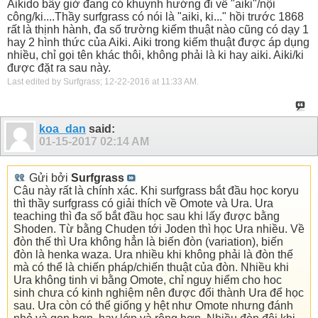
Aikido bây giờ đang có khuynh hướng đi về "aiki"/nội
công/ki....Thầy surfgrass có nói là "aiki, ki..." hồi trước 1868
rất là thịnh hành, đa số trường kiếm thuật nào cũng có dạy 1
hay 2 hình thức của Aiki. Aiki trong kiếm thuật được áp dụng
nhiều, chỉ gọi tên khác thôi, không phải là ki hay aiki. Aiki/ki
được đặt ra sau này.
Last edited by Surfgrass; 12-22-2016 at
11:33 AM
.
koa_dan
said:
01-15-2017
02:14 AM
Gửi bởi
Surfgrass
Câu này rất là chính xác. Khi surfgrass bắt đầu học koryu
thì thầy surfgrass có giải thích về Omote và Ura. Ura
teaching thì đa số bắt đầu học sau khi lấy được bằng
Shoden. Từ bằng Chuden tới Joden thì học Ura nhiều. Về
đòn thế thì Ura không hẳn là biến đòn (variation), biến
đòn là henka waza. Ura nhiều khi không phải là đòn thế
mà có thể là chiến pháp/chiến thuật của đòn. Nhiều khi
Ura không tinh vi bằng Omote, chỉ nguy hiểm cho hoc
sinh chưa có kinh nghiệm nên được đổi thành Ura để học
sau. Ura còn có thể giống y hệt như Omote nhưng đánh