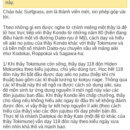
này.
Chào bác Surfgrass, em là thành viên mới, xin phép góp vài
lời.
Theo những gì em được nghe từ chính miệng một thầy là đệ
tử học trực tiếp với thầy Kondo từ những năm 80 (hiện đang
điều hành một võ đường Daito-ryu ở Mỹ), cách dạy và hiểu
về aiki no jutsu của thầy Kondo khác với thầy Tokimune và
cả bên một số nhánh Daito-ryu chuyên sâu về mảng aiki
như Kodokai, Roppokai và Sagawa-ha:
1/ Khi thầy Tokimune còn sống, thầy dạy 118 đòn Hiden
Mokuroku theo kiểu jujutsu, chủ yếu dùng lực. Học hết 118
đòn này thì bắt đầu được dạy aiki no jutsu (hiệp khí chi
thuật) bao gồm các kĩ thuật tương tự kokyu nage. Thông qua
các kĩ thuật này thì sẽ ngộ ra được cách sử dụng aiki, sau
đó môn sinh tự ứng dụng nguyên lí mới ngộ này vào các
đòn jujutsu ban đầu. Khi thầy Kondo lên chấp chưởng, thầy
cho rằng nếu không hiểu aiki ngay từ đầu thì sẽ không đánh
được đòn, vì vậy thầy tự kết hợp nguyên lí aiki (theo cách
hiểu của thầy) vào các đòn jujutsu rồi dạy phiên bản đó.
Thực tế là nhánh Daitokai do thầy Kato (một đệ tử khác của
thầy Tokimune) vẫn dạy 118 đòn này theo kiểu ngày xưa
nên nhìn khá thô và mạnh bạo.