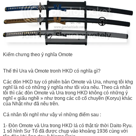
Kiếm chưng theo ý nghĩa Omote
Thế thì Ura và Omote tronh HKD có nghĩa gì?
Các đòn HKD tuy có phiên bản Omote và Ura, nhưng tôi khg
nghĩ là nó có những ý nghĩa như tôi vừa nêu. Theo cá nhân
tôi thì các đòn Omote và Ura trong HKD không có những ý
nghĩ « giấu nghề » như trong các cõ cổ chuyền (Koryu) khác
của Nhật như đã nêu trên.
Cá nhân tôi nghĩ như vậy vì những điểm sau :
1- Đòn Omote và Ura trong HKD lá có thật từ thời Daito Ryu.
1 số hình Sư Tổ đã được chụp vào khoảng 1936 cùng với