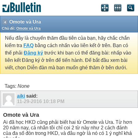
Omote và Ura
Chủ đề:
Omote và Ura
Nếu đây là chuyến thăm đầu tiên của bạn, hãy chắc chắn
kiểm tra
FAQ
bằng cách nhấn vào liên kết ở trên. Bạn có
thể phải
Đăng ký
trước khi bạn có thể đăng bài: nhấp vào
liên kết Đăng ký ở trên để tiến hành. Để bắt đầu xem bài
viết, chọn Diễn đàn mà bạn muốn ghé thăm ở bên dưới.
Tags:
None
aiki
said:
11-29-2016
10:18 PM
Omote và Ura
Ai đã học HKD cũng phải biết hai từ Omote và Ura. Từ hơn
20 năm nay, cá nhân tôi chỉ coi 2 từ này như 2 cách đánh
của đa số đòn trong HKD, và đâu ngờ là nó có 1 ý nghĩ khá