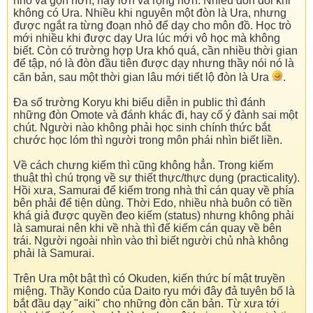
nhỏ và gọn hơn, hay lớn và rộng hơn. Nhiều đòn đôi khi
không có Ura. Nhiều khi nguyên một đòn là Ura, nhưng
được ngắt ra từng đoạn nhỏ để dạy cho môn đồ. Học trò
mới nhiều khi được dạy Ura lúc mới vô học mà không
biết. Còn có trường hợp Ura khó quá, cần nhiều thời gian
để tập, nó là đòn đầu tiên được dạy nhưng thầy nói nó là
căn bản, sau một thời gian lâu mới tiết lộ đòn là Ura
.
Đa số trường Koryu khi biểu diễn in public thì đánh
những đòn Omote và đánh khác đi, hay cố ý đành sai một
chút. Người nào không phải học sinh chính thức bắt
chước học lóm thì người trong môn phái nhìn biết liền.
Về cách chưng kiếm thì cũng không hẳn. Trong kiếm
thuật thì chú trọng về sự thiết thực/thực dụng (practicality).
Hồi xưa, Samurai để kiếm trong nhà thì cán quay về phía
bên phải để tiện dùng. Thời Edo, nhiều nhà buôn có tiền
khá giả được quyền đeo kiếm (status) nhưng không phải
là samurai nên khi về nhà thì để kiếm cán quay về bên
trái. Người ngoài nhìn vào thì biết người chủ nhà không
phải là Samurai.
Trên Ura một bật thì có Okuden, kiến thức bí mật truyền
miệng. Thầy Kondo của Daito ryu mới đây đả tuyên bố là
bắt đầu dạy "aiki" cho những đòn căn bản. Từ xưa tới