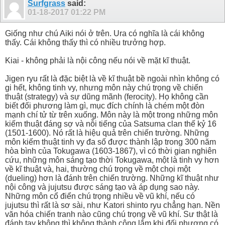
Surfgrass
said:
01-18-2017
01:22 PM
Giống như chú Aiki nói ở trên. Ura có nghĩa là cái không
thấy. Cái không thấy thì có nhiều trưởng hợp.
Kiai - không phải là nội công nếu nói về mặt kĩ thuật.
Jigen ryu rất là đặc biệt là về kĩ thuật bề ngoài nhìn không có
gi hết, không tinh vy, nhưng môn này chú trọng về chiến
thuật (strategy) và sự dũng mãnh (ferocity). Họ không cần
biết đối phương làm gì, mục đích chính là chém một đòn
mạnh chí tử từ trên xuống. Môn này là một trong những môn
kiếm thuật đáng sợ và nỗi tiếng của Satsuma clan thế kỷ 16
(1501-1600). Nó rất là hiệu quả trên chiến trường. Những
môn kiếm thuật tinh vy đa số được thành lập trong 300 năm
hòa bình của Tokugawa (1603-1867), vì có thời gian nghiên
cứu, những môn sáng tạo thời Tokugawa, một là tinh vy hơn
về kĩ thuật và, hai, thường chú trọng về một chọi một
(dueling) hơn là đánh trên chiến trường. Những kĩ thuật như
nội công và jujutsu được sáng tạo và áp dụng sao này.
Những môn cổ điển chú trọng nhiều về vũ khí, nếu có
jujutsu thì rất là sơ sài, như Katori shinto ryu chẳng hạn. Nền
văn hóa chiến tranh nào cũng chú trọng về vũ khí. Sư thật là
đánh tay không thì không thành công lắm khi đối phương có