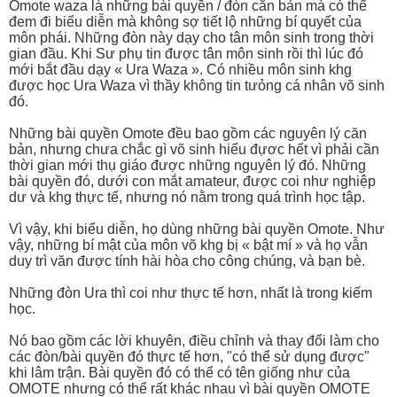
Omote waza là những bài quyền / đòn căn bản mà có thể
đem đi biểu diễn mà không sợ tiết lộ những bí quyết của
môn phái. Những đòn này dạy cho tân môn sinh trong thời
gian đầu. Khi Sư phụ tin được tân môn sinh rồi thì lúc đó
mới bắt đầu dạy « Ura Waza ». Có nhiều môn sinh khg
được học Ura Waza vì thầy không tin tưỏng cá nhân võ sinh
đó.
Những bài quyền Omote đều bao gồm các nguyên lý căn
bản, nhưng chưa chắc gì võ sinh hiểu đựơc hết vì phải cần
thời gian mới thụ giáo được những nguyên lý đó. Những
bài quyền đó, dưới con mắt amateur, được coi như nghiệp
dư và khg thực tế, nhưng nó nằm trong quá trình học tập.
Vì vậy, khi biểu diễn, họ dùng những bài quyền Omote. Như
vậy, những bí mật của môn võ khg bị « bật mí » và họ vẫn
duy trì văn được tính hài hòa cho công chúng, và bạn bè.
Những đòn Ura thì coi như thực tế hơn, nhất là trong kiếm
học.
Nó bao gồm các lời khuyên, điều chỉnh và thay đổi làm cho
các đòn/bài quyền đó thực tế hơn, "có thể sử dụng được"
khi lâm trận. Bài quyền đó có thể có tên giống như của
OMOTE nhưng có thể rất khác nhau vì bài quyền OMOTE