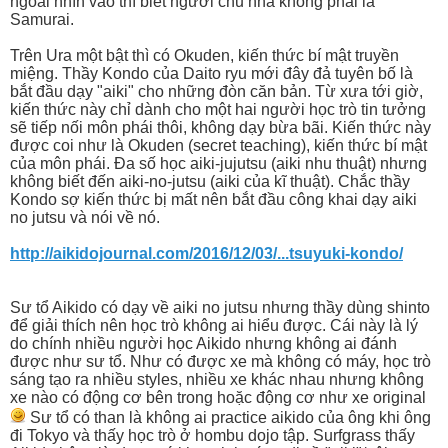
ngoài nhìn vào thì biết người chủ nhà không phải là
Samurai.
Trên Ura một bật thì có Okuden, kiến thức bí mật truyền
miệng. Thầy Kondo của Daito ryu mới đây đả tuyên bố là
bắt đầu dạy "aiki" cho những đòn căn bản. Từ xưa tới giờ,
kiến thức này chỉ dành cho một hai người học trò tin tưởng
sẽ tiếp nối môn phái thôi, không dạy bừa bãi. Kiến thức này
được coi như là Okuden (secret teaching), kiến thức bí mật
của môn phái. Đa số học aiki-jujutsu (aiki nhu thuật) nhưng
không biết đến aiki-no-jutsu (aiki của kĩ thuật). Chắc thầy
Kondo sợ kiến thức bị mất nên bắt đầu công khai dạy aiki
no jutsu và nói về nó.
http://aikidojournal.com/2016/12/03/...tsuyuki-kondo/
Sư tổ Aikido có dạy về aiki no jutsu nhưng thầy dùng shinto
để giải thích nên học trò không ai hiểu được. Cái này là lý
do chính nhiều người học Aikido nhưng không ai đánh
được như sư tổ. Như có được xe mà không có máy, học trò
sáng tạo ra nhiều styles, nhiều xe khác nhau nhưng không
xe nào có động cơ bên trong hoặc động cơ như xe original
Sư tổ có than là không ai practice aikido của ông khi ông
đi Tokyo và thấy học trò ở hombu dojo tập. Surfgrass thấy