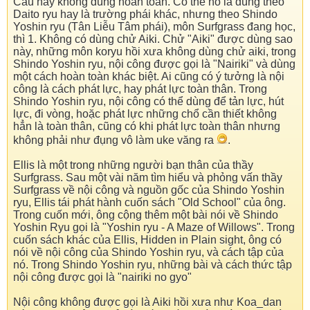
Câu này không đúng hoàn toàn. Có thể nó là đúng theo
Daito ryu hay là trường phái khác, nhưng theo Shindo
Yoshin ryu (Tân Liễu Tâm phái), môn Surfgrass đang học,
thì 1. Không có dùng chử Aiki. Chử "Aiki" được dùng sao
này, những môn koryu hồi xưa không dùng chử aiki, trong
Shindo Yoshin ryu, nội công được gọi là "Nairiki" và dùng
một cách hoàn toàn khác biệt. Ai cũng có ý tưởng là nội
công là cách phát lực, hay phát lực toàn thân. Trong
Shindo Yoshin ryu, nội công có thể dùng để tản lực, hút
lực, đi vòng, hoặc phát lực những chổ cần thiết không
hẳn là toàn thân, cũng có khi phát lực toàn thân nhưng
không phải như đụng vô làm uke văng ra
.
Ellis là một trong những người bạn thân của thầy
Surfgrass. Sau một vài năm tìm hiểu và phỏng vấn thầy
Surfgrass về nội công và nguồn gốc của Shindo Yoshin
ryu, Ellis tái phát hành cuốn sách "Old School" của ông.
Trong cuốn mới, ông cộng thêm một bài nói về Shindo
Yoshin Ryu gọi là "Yoshin ryu - A Maze of Willows". Trong
cuốn sách khác của Ellis, Hidden in Plain sight, ông có
nói về nội công của Shindo Yoshin ryu, và cách tập của
nó. Trong Shindo Yoshin ryu, những bài và cách thức tập
nội công được gọi là "nairiki no gyo"
Nội công không được gọi là Aiki hồi xưa như Koa_dan