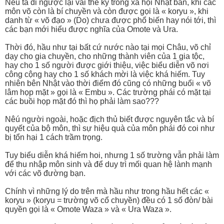
Nếu ta đi ngược lại vài thế kỷ trong xã hội Nhật bản, khi các
môn võ còn là bí chuyền và còn được gọi là « koryu », khi
danh từ « võ đạo » (Do) chưa được phổ biến hay nói tới, thì
các bạn mới hiểu được nghĩa của Omote và Ura.
Thời đó, hầu như tại bất cứ nước nào tại mọi Châu, võ chỉ
dạy cho gia chuyền, cho những thành viên của 1 gia tộc,
hay cho 1 số người được giới thiệu, việc biểu diễn võ nơi
công cộng hay cho 1 số khách mời là việc khá hiếm. Tuy
nhiên bên Nhật vào thời điểm đó cũng có những buổi « võ
lâm họp mặt » gọi là « Embu ». Các trường phái có mặt tại
các buồi họp mặt đó thì họ phải làm sao???
Nêú người ngoài, hoặc địch thủ biết được nguyên tắc và bí
quyết của bộ môn, thì sự hiệu quà của môn phái đó coi như
bị tổn hại 1 cách trầm trọng.
Tuy biểu diễn khá hiếm hoi, nhưng 1 số trường vẫn phải làm
để thu nhập môn sinh và để duy trì mối quan hệ lành mạnh
với các võ đường bạn.
Chính vì những lý do trên mà hầu như trong hầu hết các «
koryu » (koryu = trường võ cổ chuyền) đều có 1 số đòn/ bài
quyền gọi là « Omote Waza » và « Ura Waza ».