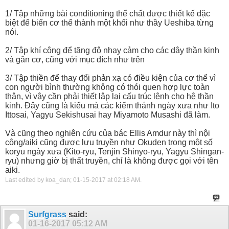
1/ Tập những bài conditioning thể chất được thiết kế đặc
biệt để biến cơ thể thành một khối như thầy Ueshiba từng
nói.
2/ Tập khí công để tăng độ nhạy cảm cho các dây thần kinh
và gân cơ, cũng với mục đích như trên
3/ Tập thiền để thay đổi phản xạ có điều kiện của cơ thể vì
con người bình thường không có thói quen hợp lực toàn
thân, vì vậy cần phải thiết lập lại cấu trúc lệnh cho hệ thần
kinh. Đây cũng là kiểu mà các kiếm thánh ngày xưa như Ito
Ittosai, Yagyu Sekishusai hay Miyamoto Musashi đã làm.
Và cũng theo nghiên cứu của bác Ellis Amdur này thì nội
công/aiki cũng được lưu truyền như Okuden trong một số
koryu ngày xưa (Kito-ryu, Tenjin Shinyo-ryu, Yagyu Shingan-
ryu) nhưng giờ bị thất truyền, chỉ là không được gọi với tên
aiki.
Last edited by koa_dan; 01-15-2017 at
02:18 AM
.
Surfgrass
said:
01-16-2017
05:12 AM