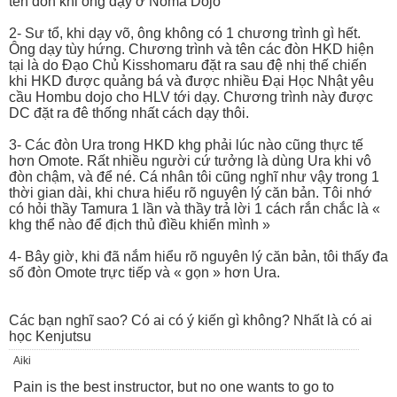
tên đòn khi ông dạy ở Noma Dojo
2- Sư tổ, khi dạy võ, ông không có 1 chương trình gì hết.
Ông dạy tùy hứng. Chương trình và tên các đòn HKD hiện
tại là do Đạo Chủ Kisshomaru đặt ra sau đệ nhị thế chiến
khi HKD được quảng bá và được nhiều Đại Học Nhật yêu
cầu Hombu dojo cho HLV tới dạy. Chương trình này được
DC đặt ra đê thống nhất cách dạy thôi.
3- Các đòn Ura trong HKD khg phải lúc nào cũng thực tế
hơn Omote. Rất nhiều người cứ tưởng là dùng Ura khi vô
đòn chậm, và để né. Cá nhân tôi cũng nghĩ như vậy trong 1
thời gian dài, khi chưa hiểu rõ nguyên lý căn bản. Tôi nhớ
có hỏi thầy Tamura 1 lần và thầy trả lời 1 cách rắn chắc là «
khg thể nào để địch thủ đìều khiển mình »
4- Bây giờ, khi đã nắm hiểu rõ nguyên lý căn bản, tôi thấy đa
số đòn Omote trực tiếp và « gọn » hơn Ura.
Các bạn nghĩ sao? Có ai có ý kiến gì không? Nhất là có ai
học Kenjutsu
Aiki
Pain is the best instructor, but no one wants to go to