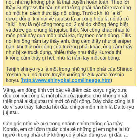
nói, nhưng không phải là thất truyền hoàn toàn. Theo lời
thầy Surfgrass thì hầu như trường phái nào hồi xưa cũng
có một hai cách thức tập nội công. Trước khi từ "aiki"
được dùng, khi nói về jujutsu là ai cũng hiểu là nó đả có
"aiki" hay là nội công trong đó, 2 cái đó không riêng biệt
và đươc gọi chung là jujutsu thôi. Nội công khác nhau từ
môn phái này qua môn phái kia, tùy theo cách dùng. Ellis
nói khi ông nắm tay thầy anh, ông cảm thấy như bị sniper
bắn, khi thử nội công của trường phái khác, ông cảm thấy
như bị xe truck đụng, nhiều thầy như thầy Kuroda thì
không cảm thấy gì hết, như là nắm tay một cái bóng.
Tenjin shinyo ryu là một trong những tiền phái của Shindo
Yoshin ryu, nó được truyền xuống từ Aikiyama Yoshin
koryu. (
http://www.shinyokai.com/lineage.htm
)
Vâng, em đồng tình với bác về điểm các koryu ngày xưa
đều coi nội công là một phần của jujutsu chứ không nhất
thiết phải aikijujutsu thì mới có nội công. Đây chắc cũng là lí
do vì sao thầy Takeda hồi đầu chỉ gọi môn mình là Daito-ryu
jujutsu.
Còn góc nhìn về aiki trong nhánh chính thống của thầy
Kondo, em chỉ đơn thuần chia sẻ những gì em nghe lại từ
người trong phái chứ không có ý phân đúng sai gì đâu ạ.