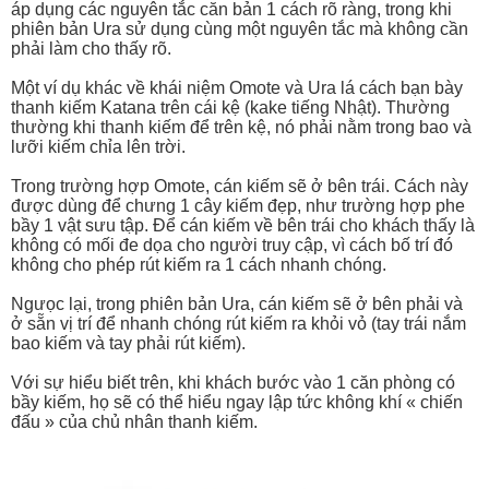
áp dụng các nguyên tắc căn bản 1 cách rõ ràng, trong khi
phiên bản Ura sử dụng cùng một nguyên tắc mà không cần
phải làm cho thấy rõ.
Một ví dụ khác về khái niệm Omote và Ura lá cách bạn bày
thanh kiếm Katana trên cái kệ (kake tiếng Nhật). Thường
thường khi thanh kiếm để trên kệ, nó phải nằm trong bao và
lưỡi kiếm chỉa lên trời.
Trong trường hợp Omote, cán kiếm sẽ ở bên trái. Cách này
được dùng để chưng 1 cây kiếm đẹp, như trường hợp phe
bầy 1 vật sưu tập. Để cán kiếm về bên trái cho khách thấy là
không có mối đe dọa cho người truy cập, vì cách bố trí đó
không cho phép rút kiếm ra 1 cách nhanh chóng.
Ngưọc lại, trong phiên bản Ura, cán kiếm sẽ ở bên phải và
ở sẵn vị trí để nhanh chóng rút kiếm ra khỏi vỏ (tay trái nắm
bao kiếm và tay phải rút kiếm).
Với sự hiểu biết trên, khi khách bước vào 1 căn phòng có
bầy kiếm, họ sẽ có thể hiểu ngay lập tức không khí « chiến
đấu » của chủ nhân thanh kiếm.