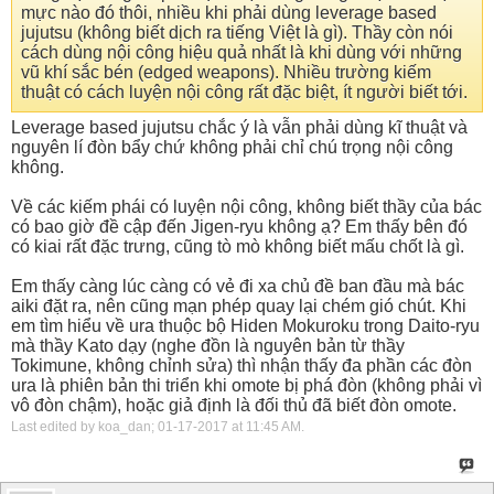
mực nào đó thôi, nhiều khi phải dùng leverage based
jujutsu (không biết dịch ra tiếng Việt là gì). Thầy còn nói
cách dùng nội công hiệu quả nhất là khi dùng với những
vũ khí sắc bén (edged weapons). Nhiều trường kiếm
thuật có cách luyện nội công rất đặc biệt, ít người biết tới.
Leverage based jujutsu chắc ý là vẫn phải dùng kĩ thuật và
nguyên lí đòn bẩy chứ không phải chỉ chú trọng nội công
không.
Về các kiếm phái có luyện nội công, không biết thầy của bác
có bao giờ đề cập đến Jigen-ryu không ạ? Em thấy bên đó
có kiai rất đặc trưng, cũng tò mò không biết mấu chốt là gì.
Em thấy càng lúc càng có vẻ đi xa chủ đề ban đầu mà bác
aiki đặt ra, nên cũng mạn phép quay lại chém gió chút. Khi
em tìm hiểu về ura thuộc bộ Hiden Mokuroku trong Daito-ryu
mà thầy Kato dạy (nghe đồn là nguyên bản từ thầy
Tokimune, không chỉnh sửa) thì nhận thấy đa phần các đòn
ura là phiên bản thi triển khi omote bị phá đòn (không phải vì
vô đòn chậm), hoặc giả định là đối thủ đã biết đòn omote.
Last edited by koa_dan; 01-17-2017 at
11:45 AM
.