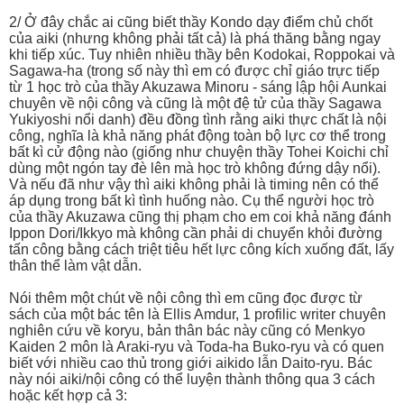
2/ Ở đây chắc ai cũng biết thầy Kondo dạy điểm chủ chốt
của aiki (nhưng không phải tất cả) là phá thăng bằng ngay
khi tiếp xúc. Tuy nhiên nhiều thầy bên Kodokai, Roppokai và
Sagawa-ha (trong số này thì em có được chỉ giáo trực tiếp
từ 1 học trò của thầy Akuzawa Minoru - sáng lập hội Aunkai
chuyên về nội công và cũng là một đệ tử của thầy Sagawa
Yukiyoshi nổi danh) đều đồng tình rằng aiki thực chất là nội
công, nghĩa là khả năng phát động toàn bộ lực cơ thể trong
bất kì cử động nào (giống như chuyện thầy Tohei Koichi chỉ
dùng một ngón tay đè lên mà học trò không đứng dậy nổi).
Và nếu đã như vậy thì aiki không phải là timing nên có thể
áp dụng trong bất kì tình huống nào. Cụ thể người học trò
của thầy Akuzawa cũng thị phạm cho em coi khả năng đánh
Ippon Dori/Ikkyo mà không cần phải di chuyển khỏi đường
tấn công bằng cách triệt tiêu hết lực công kích xuống đất, lấy
thân thể làm vật dẫn.
Nói thêm một chút về nội công thì em cũng đọc được từ
sách của một bác tên là Ellis Amdur, 1 profilic writer chuyên
nghiên cứu về koryu, bản thân bác này cũng có Menkyo
Kaiden 2 môn là Araki-ryu và Toda-ha Buko-ryu và có quen
biết với nhiều cao thủ trong giới aikido lẫn Daito-ryu. Bác
này nói aiki/nội công có thể luyện thành thông qua 3 cách
hoặc kết hợp cả 3: