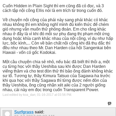
Cuốn Hidden in Plain Sight thì em cũng đã có đọc, và 3
cách tập nội công Ellis nói là em trích từ trong cuốn đó.
Về chuyện nội công của phái này sang phái khác có khác
nhau không thì em không nghĩ mình đủ kiến thức để chém
gió nhưng vẫn muốn thử phỏng đoán. Em cho rằng khác
nhau ở đây là vì khi đó mỗi sư phụ đang thị phạm một ứng
dụng hoặc khía cạnh khác nhau của nội cộng, ví dụ như hấp
lực, bộc kình,... Còn về bản chất nội công khi đã thụ đắc thì
đều như nhau theo Mr. Dan Harden của hội Sangenkai bên
Hawaii - vốn có gốc Kodokai.
Một câu chuyện chia sẻ nhỏ, nếu bác đã biết thì thôi ạ, một
cụ từng học với thầy Ueshiba sau khi được Dan Harden
viếng thăm và cho test đòn thử thì bảo ông đánh không khác
sư tổ. Tương tự, thầy Kimura Tatsuo của Sagawa-ha trước
khi qua học với thầy Sagawa thì từng được nếm đòn của
thầy Ueshiba, ông cũng nhận xét aiki của 2 người giống
nhau, cái này em đọc trong cuốn Transparent Power.
Last edited by koa_dan; 01-16-2017 at
03:56 PM
.
Surfgrass
said: