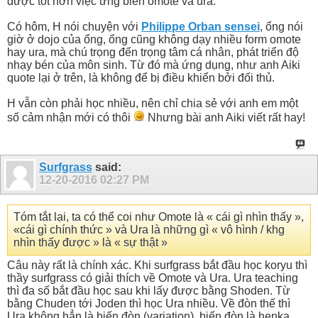
được tốt hơn việc ứng biến omote và ura.
Có hôm, H nói chuyện với
Philippe Orban sensei
, ổng nói
giờ ở dojo của ổng, ổng cũng không dạy nhiều form omote
hay ura, mà chú trọng đến trọng tâm cá nhân, phát triển độ
nhạy bén của môn sinh. Từ đó mà ứng dụng, như anh Aiki
quote lại ở trên, là không để bị điều khiển bởi đối thủ.
H vẫn còn phải học nhiều, nên chỉ chia sẻ với anh em một
số cảm nhận mới có thôi
Nhưng bài anh Aiki viết rất hay!
Surfgrass
said:
12-20-2016
02:27 PM
Tóm tắt lại, ta có thể coi như Omote là « cái gì nhìn thấy »,
«cái gì chính thức » và Ura là những gì « vô hình / khg
nhìn thấy được » là « sự thật »
Câu này rất là chính xác. Khi surfgrass bắt đầu học koryu thì
thầy surfgrass có giải thích về Omote và Ura. Ura teaching
thì đa số bắt đầu học sau khi lấy được bằng Shoden. Từ
bằng Chuden tới Joden thì học Ura nhiều. Về đòn thế thì
Ura không hẳn là biến đòn (variation), biến đòn là henka