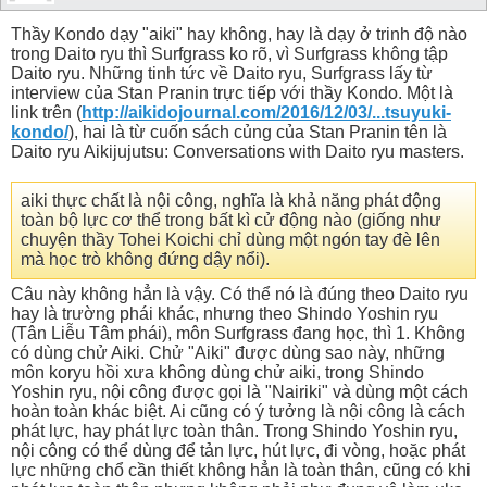
Thầy Kondo dạy "aiki" hay không, hay là dạy ở trinh độ nào
trong Daito ryu thì Surfgrass ko rõ, vì Surfgrass không tập
Daito ryu. Những tinh tức về Daito ryu, Surfgrass lấy từ
interview của Stan Pranin trực tiếp với thầy Kondo. Một là
link trên (
http://aikidojournal.com/2016/12/03/...tsuyuki-
kondo/
), hai là từ cuốn sách củng của Stan Pranin tên là
Daito ryu Aikijujutsu: Conversations with Daito ryu masters.
aiki thực chất là nội công, nghĩa là khả năng phát động
toàn bộ lực cơ thể trong bất kì cử động nào (giống như
chuyện thầy Tohei Koichi chỉ dùng một ngón tay đè lên
mà học trò không đứng dậy nổi).
Câu này không hẳn là vậy. Có thể nó là đúng theo Daito ryu
hay là trường phái khác, nhưng theo Shindo Yoshin ryu
(Tân Liễu Tâm phái), môn Surfgrass đang học, thì 1. Không
có dùng chử Aiki. Chử "Aiki" được dùng sao này, những
môn koryu hồi xưa không dùng chử aiki, trong Shindo
Yoshin ryu, nội công được gọi là "Nairiki" và dùng một cách
hoàn toàn khác biệt. Ai cũng có ý tưởng là nội công là cách
phát lực, hay phát lực toàn thân. Trong Shindo Yoshin ryu,
nội công có thể dùng để tản lực, hút lực, đi vòng, hoặc phát
lực những chổ cần thiết không hẳn là toàn thân, cũng có khi