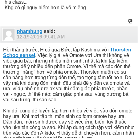
his class...
Khg có gì nguy hiểm hơn là võ miệng
phamhung
said:
12-19-2016
09:41 AM
Hồi tháng trước, H có qua Đức, tập Kashima với
Thorsten
Schoo sensei
. Việc lý giải về Omote với Ura thì không về
việc giấu bài, nhưng nhiều môn sinh, nhất là khi tập kiếm,
thường để ý nhiều đến phần Omote. Vì thế mà các đòn thế
thường "nặng" hơn về phía omote. Thorsten muốn có sự
cân bằng hơn trong từng đòn thế, tạo trọng tâm tốt hơn. Do
vậy mà khi dùng đòn, mình đều phải để ý đến cả omote và
ura, ví dụ nhỏ như relax vai thì cảm giác phía trước, phần
vai - ngực, thì thế nào; cảm giác phía sau, vùng xương bả
vai sau lưng, thì sao sao.
Khi đó, cũng dễ luyện tập hơn nhiều về việc vào đòn omote
hay ura. Khi mới tập thì môn sinh có form omote hay ura.
Dần dần, môn sinh được dạy về việc ứng biến, tuỳ thuộc
vào uke tấn công ra sao. Khi áp dụng cách tập với kiếm như
trên vào các đòn Aikido, H thấy dễ di chuyển hơn, cảm nhận