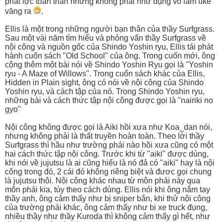
phát lực toàn thân nhưng không phải như đụng vô làm uke
văng ra
.
Ellis là một trong những người bạn thân của thầy Surfgrass.
Sau một vài năm tìm hiểu và phỏng vấn thầy Surfgrass về
nội công và nguồn gốc của Shindo Yoshin ryu, Ellis tái phát
hành cuốn sách "Old School" của ông. Trong cuốn mới, ông
cộng thêm một bài nói về Shindo Yoshin Ryu gọi là "Yoshin
ryu - A Maze of Willows". Trong cuốn sách khác của Ellis,
Hidden in Plain sight, ông có nói về nội công của Shindo
Yoshin ryu, và cách tập của nó. Trong Shindo Yoshin ryu,
những bài và cách thức tập nội công được gọi là "nairiki no
gyo"
Nội công không được gọi là Aiki hồi xưa như Koa_dan nói,
nhưng không phải là thất truyền hoàn toàn. Theo lời thầy
Surfgrass thì hầu như trường phái nào hồi xưa cũng có một
hai cách thức tập nội công. Trước khi từ "aiki" được dùng,
khi nói về jujutsu là ai cũng hiểu là nó đả có "aiki" hay là nội
công trong đó, 2 cái đó không riêng biệt và đươc gọi chung
là jujutsu thôi. Nội công khác nhau từ môn phái này qua
môn phái kia, tùy theo cách dùng. Ellis nói khi ông nắm tay
thầy anh, ông cảm thấy như bị sniper bắn, khi thử nội công
của trường phái khác, ông cảm thấy như bị xe truck đụng,
nhiều thầy như thầy Kuroda thì không cảm thấy gì hết, như