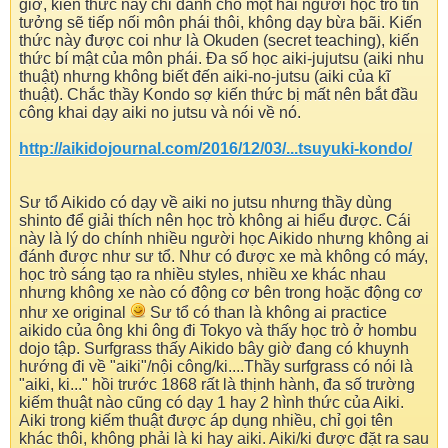
giờ, kiến thức này chỉ dành cho một hai người học trò tin
tưởng sẽ tiếp nối môn phái thôi, không dạy bừa bãi. Kiến
thức này được coi như là Okuden (secret teaching), kiến
thức bí mật của môn phái. Đa số học aiki-jujutsu (aiki nhu
thuật) nhưng không biết đến aiki-no-jutsu (aiki của kĩ
thuật). Chắc thầy Kondo sợ kiến thức bị mất nên bắt đầu
công khai dạy aiki no jutsu và nói về nó.
http://aikidojournal.com/2016/12/03/...tsuyuki-kondo/
Sư tổ Aikido có dạy về aiki no jutsu nhưng thầy dùng
shinto để giải thích nên học trò không ai hiểu được. Cái
này là lý do chính nhiều người học Aikido nhưng không ai
đánh được như sư tổ. Như có được xe mà không có máy,
học trò sáng tạo ra nhiều styles, nhiều xe khác nhau
nhưng không xe nào có động cơ bên trong hoặc động cơ
như xe original
Sư tổ có than là không ai practice
aikido của ông khi ông đi Tokyo và thấy học trò ở hombu
dojo tập. Surfgrass thấy Aikido bây giờ đang có khuynh
hướng đi về "aiki"/nội công/ki....Thầy surfgrass có nói là
"aiki, ki..." hồi trước 1868 rất là thịnh hành, đa số trường
kiếm thuật nào cũng có dạy 1 hay 2 hình thức của Aiki.
Aiki trong kiếm thuật được áp dụng nhiều, chỉ gọi tên
khác thôi, không phải là ki hay aiki. Aiki/ki được đặt ra sau