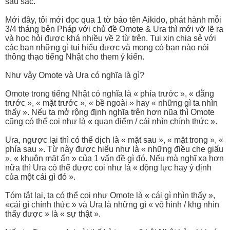
sâu sắc.
Mới đây, tôi mới đọc qua 1 tờ báo tên Aikido, phát hành mỗi
3/4 tháng bên Pháp với chủ đề Omote & Ura thì mới vỡ lẽ ra
và học hỏi được khá nhiều về 2 từ trên. Tui xin chia sẻ với
các bạn những gì tui hiểu được và mong có bạn nào nói
thông thạo tiếng Nhật cho them ý kiến.
Như vậy Omote và Ura có nghĩa là gì?
Omote trong tiếng Nhật có nghĩa là « phía trước », « đằng
trước », « mặt trước », « bề ngoài » hay « những gì ta nhìn
thấy ». Nếu ta mở rộng định nghĩa trên hơn nũa thì Omote
cũng có thể coi như là « quan điểm / cái nhìn chính thức ».
Ura, ngược lại thì có thể dịch là « mặt sau », « mặt trong », «
phía sau ». Từ này được hiểu như là « những điều che giấu
», « khuôn mặt ẩn » của 1 vấn đề gì đó. Nếu mà nghĩ xa hơn
nữa thì Ura có thể được coi như là « động lực hay ý định
của một cái gì đó ».
Tóm tắt lại, ta có thể coi như Omote là « cái gì nhìn thấy »,
«cái gì chính thức » và Ura là những gì « vô hình / khg nhìn
thấy được » là « sự thật ».