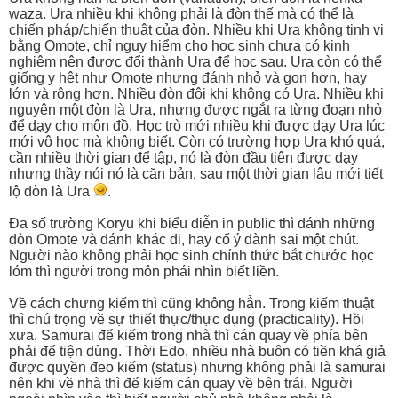
waza. Ura nhiều khi không phải là đòn thế mà có thể là
chiến pháp/chiến thuật của đòn. Nhiều khi Ura không tinh vi
bằng Omote, chỉ nguy hiểm cho hoc sinh chưa có kinh
nghiệm nên được đổi thành Ura để học sau. Ura còn có thể
giống y hệt như Omote nhưng đánh nhỏ và gọn hơn, hay
lớn và rộng hơn. Nhiều đòn đôi khi không có Ura. Nhiều khi
nguyên một đòn là Ura, nhưng được ngắt ra từng đoạn nhỏ
để dạy cho môn đồ. Học trò mới nhiều khi được dạy Ura lúc
mới vô học mà không biết. Còn có trường hợp Ura khó quá,
cần nhiều thời gian để tập, nó là đòn đầu tiên được dạy
nhưng thầy nói nó là căn bản, sau một thời gian lâu mới tiết
lộ đòn là Ura
.
Đa số trường Koryu khi biểu diễn in public thì đánh những
đòn Omote và đánh khác đi, hay cố ý đành sai một chút.
Người nào không phải học sinh chính thức bắt chước học
lóm thì người trong môn phái nhìn biết liền.
Về cách chưng kiếm thì cũng không hẳn. Trong kiếm thuật
thì chú trọng về sự thiết thực/thực dụng (practicality). Hồi
xưa, Samurai để kiếm trong nhà thì cán quay về phía bên
phải để tiện dùng. Thời Edo, nhiều nhà buôn có tiền khá giả
được quyền đeo kiếm (status) nhưng không phải là samurai
nên khi về nhà thì để kiếm cán quay về bên trái. Người