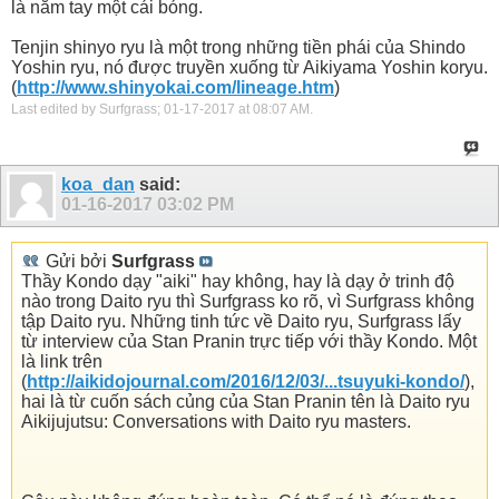
là nắm tay một cái bóng.
Tenjin shinyo ryu là một trong những tiền phái của Shindo
Yoshin ryu, nó được truyền xuống từ Aikiyama Yoshin koryu.
(
http://www.shinyokai.com/lineage.htm
)
Last edited by Surfgrass; 01-17-2017 at
08:07 AM
.
koa_dan
said:
01-16-2017
03:02 PM
Gửi bởi
Surfgrass
Thầy Kondo dạy "aiki" hay không, hay là dạy ở trinh độ
nào trong Daito ryu thì Surfgrass ko rõ, vì Surfgrass không
tập Daito ryu. Những tinh tức về Daito ryu, Surfgrass lấy
từ interview của Stan Pranin trực tiếp với thầy Kondo. Một
là link trên
(
http://aikidojournal.com/2016/12/03/...tsuyuki-kondo/
),
hai là từ cuốn sách củng của Stan Pranin tên là Daito ryu
Aikijujutsu: Conversations with Daito ryu masters.