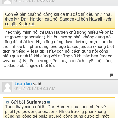
01-17-2017
08:33 AM
Còn về bản chất nội công khi đã thụ đắc thì đều như nhau
theo Mr. Dan Harden của hội Sangenkai bên Hawaii - vốn
có gốc Kodokai.
Theo thầy mình nói thì Dan Harden chủ trọng nhiều về phát
lực (power generation). Nhiều trường phái không dùng nội
công để phát lực. Nội công dùng được tới một mực nào đó
thôi, nhiều khi phải dùng leverage based jujutsu (không biết
dịch ra tiếng Việt là gì). Thầy còn nói cách dùng nội công
hiệu quả nhất là khi dùng với những vũ khí sắc bén (edged
weapons). Nhiều trường kiếm thuật có cách luyện nội công
rất đặc biệt, ít người biết tới.
koa_dan
said:
01-17-2017
09:46 AM
Gửi bởi
Surfgrass
Theo thầy mình nói thì Dan Harden chủ trọng nhiều về
phát lực (power generation). Nhiều trường phái không
dùng nội công để phát lực. Nội công dùng được tới một