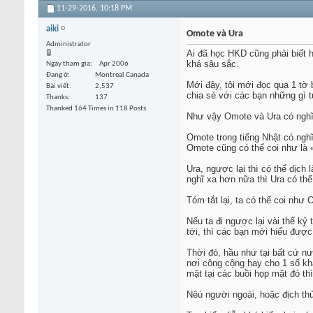
11-29-2016,
10:18 PM
aiki
Omote và Ura
Administrator
Ai đã học HKD cũng phải biết 
khá sâu sắc.
Ngày tham gia
Apr 2006
Đang ở
Montreal Canada
Mới đây, tôi mới đọc qua 1 tờ 
Bài viết
2,537
chia sẻ với các bạn những gì t
Thanks
137
Thanked 164 Times in 118 Posts
Như vậy Omote và Ura có nghĩ
Omote trong tiếng Nhật có nghĩ
Omote cũng có thể coi như là «
Ura, ngược lại thì có thể dịch
nghĩ xa hơn nữa thì Ura có thể
Tóm tắt lại, ta có thể coi như 
Nếu ta đi ngược lại vài thế kỷ
tới, thì các bạn mới hiểu đượ
Thời đó, hầu như tại bất cứ nư
nơi công cộng hay cho 1 số kh
mặt tại các buồi họp mặt đó th
Nêú người ngoài, hoặc địch thủ