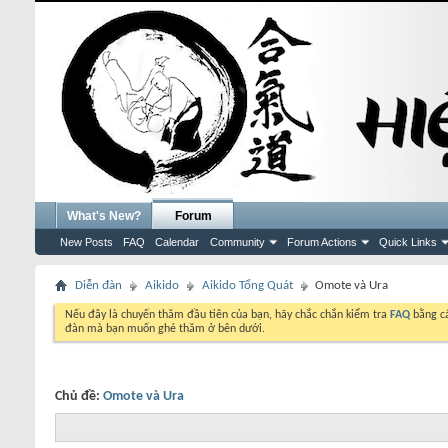
What's New?
Forum
New Posts
FAQ
Calendar
Community
Forum Actions
Quick Links
Diễn đàn
Aikido
Aikido Tổng Quát
Omote và Ura
Nếu đây là chuyến thăm đầu tiên của bạn, hãy chắc chắn kiểm tra
FAQ
bằng cá
đàn mà bạn muốn ghé thăm ở bên dưới.
Chủ đề:
Omote và Ura