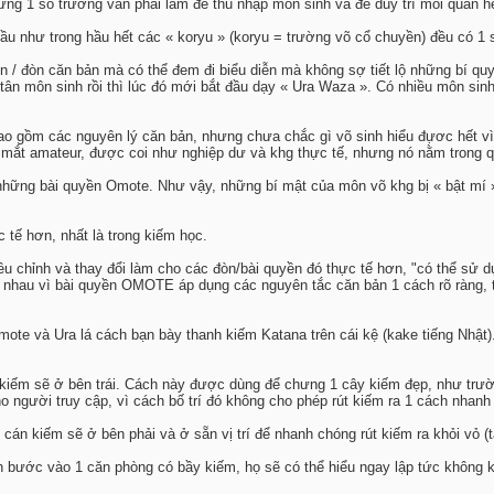
hưng 1 số trường vẫn phải làm để thu nhập môn sinh và để duy trì mối quan 
hầu như trong hầu hết các « koryu » (koryu = trường võ cổ chuyền) đều có 1
 / đòn căn bản mà có thể đem đi biểu diễn mà không sợ tiết lộ những bí qu
 tân môn sinh rồi thì lúc đó mới bắt đầu dạy « Ura Waza ». Có nhiều môn si
 gồm các nguyên lý căn bản, nhưng chưa chắc gì võ sinh hiểu đựơc hết vì 
mắt amateur, được coi như nghiệp dư và khg thực tế, nhưng nó nằm trong qu
g những bài quyền Omote. Như vậy, những bí mật của môn võ khg bị « bật mí 
 tế hơn, nhất là trong kiếm học.
u chỉnh và thay đổi làm cho các đòn/bài quyền đó thực tế hơn, "có thể sử d
nhau vì bài quyền OMOTE áp dụng các nguyên tắc căn bản 1 cách rõ ràng, t
mote và Ura lá cách bạn bày thanh kiếm Katana trên cái kệ (kake tiếng Nhật
iếm sẽ ở bên trái. Cách này được dùng để chưng 1 cây kiếm đẹp, như trườn
o người truy cập, vì cách bố trí đó không cho phép rút kiếm ra 1 cách nhanh
 cán kiếm sẽ ở bên phải và ở sẵn vị trí để nhanh chóng rút kiếm ra khỏi vỏ (t
ch bước vào 1 căn phòng có bầy kiếm, họ sẽ có thể hiểu ngay lập tức không 