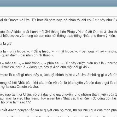
hai từ Omote và Ura. Từ hơn 20 năm nay, cá nhân tôi chỉ coi 2 từ này như 2
báo tên Aikido, phát hành mỗi 3/4 tháng bên Pháp với chủ đề Omote & Ura thì
ui hiểu được và mong có bạn nào nói thông thạo tiếng Nhật cho them ý kiến.
a là gì?
a là « phía trước », « đằng trước », « mặt trước », « bề ngoài » hay « những
 quan điểm / cái nhìn chính thức ».
 là « mặt sau », « mặt trong », « phía sau ». Từ này được hiểu như là « nhữn
 được coi như là « động lực hay ý định của một cái gì đó ».
Omote là « cái gì nhìn thấy », «cái gì chính thức » và Ura là những gì « vô hì
 trong xã hội Nhật bản, khi các môn võ còn là bí chuyền và còn được gọi là «
c nghĩa của Omote và Ura.
ớc nào tại mọi Châu, võ chỉ dạy cho gia chuyền, cho những thành viên của 1 
ách mời là việc khá hiếm. Tuy nhiên bên Nhật vào thời điểm đó cũng có nhữn
ì họ phải làm sao???
 biết được nguyên tắc và bí quyết của bộ môn, thì sự hiệu quà của môn phái 