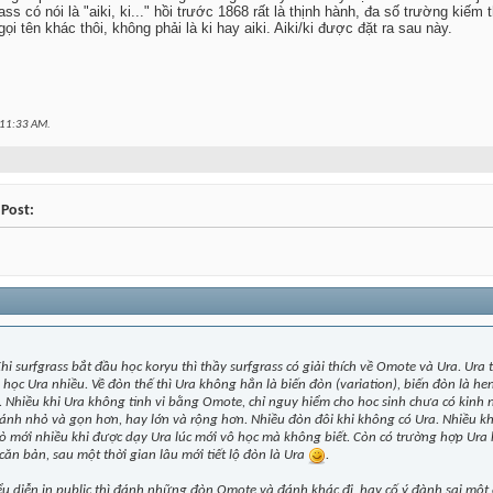
rass có nói là "aiki, ki..." hồi trước 1868 rất là thịnh hành, đa số trường kiế
ọi tên khác thôi, không phải là ki hay aiki. Aiki/ki được đặt ra sau này.
11:33 AM
.
 Post:
Khi surfgrass bắt đầu học koryu thì thầy surfgrass có giải thích về Omote và Ura. Ur
học Ura nhiều. Về đòn thế thì Ura không hẳn là biến đòn (variation), biến đòn là he
 Nhiều khi Ura không tinh vi bằng Omote, chỉ nguy hiểm cho hoc sinh chưa có kinh 
nh nhỏ và gọn hơn, hay lớn và rộng hơn. Nhiều đòn đôi khi không có Ura. Nhiều k
ò mới nhiều khi được dạy Ura lúc mới vô học mà không biết. Còn có trường hợp Ura k
ăn bản, sau một thời gian lâu mới tiết lộ đòn là Ura
.
ểu diễn in public thì đánh những đòn Omote và đánh khác đi, hay cố ý đành sai một