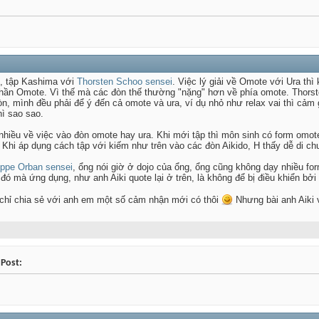
c, tập Kashima với
Thorsten Schoo sensei
. Việc lý giải về Omote với Ura thì
hần Omote. Vì thế mà các đòn thế thường "nặng" hơn về phía omote. Thorst
n, mình đều phải để ý đến cả omote và ura, ví dụ nhỏ như relax vai thì cảm g
hì sao sao.
 nhiều về việc vào đòn omote hay ura. Khi mới tập thì môn sinh có form omot
. Khi áp dụng cách tập với kiếm như trên vào các đòn Aikido, H thấy dễ di 
ippe Orban sensei
, ổng nói giờ ở dojo của ổng, ổng cũng không dạy nhiều for
ó mà ứng dụng, như anh Aiki quote lại ở trên, là không để bị điều khiển bởi 
 chỉ chia sẻ với anh em một số cảm nhận mới có thôi
Nhưng bài anh Aiki v
 Post: