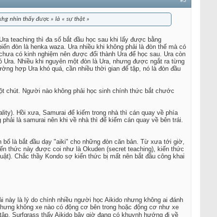
#3
 khg nhìn thấy được » là « sự thật »
 Ura teaching thì đa số bắt đầu học sau khi lấy được bằng
biến đòn là henka waza. Ura nhiều khi không phải là đòn thế mà có
h chưa có kinh nghiệm nên được đổi thành Ura để học sau. Ura còn
ó Ura. Nhiều khi nguyên một đòn là Ura, nhưng được ngắt ra từng
ờng hợp Ura khó quá, cần nhiều thời gian để tập, nó là đòn đầu
một chút. Người nào không phải học sinh chính thức bắt chước
lity). Hồi xưa, Samurai để kiếm trong nhà thì cán quay về phía
phải là samurai nên khi về nhà thì để kiếm cán quay về bên trái.
 bố là bắt đầu dạy "aiki" cho những đòn căn bản. Từ xưa tới giờ,
Kiến thức này được coi như là Okuden (secret teaching), kiến thức
 thuật). Chắc thầy Kondo sợ kiến thức bị mất nên bắt đầu công khai
Cái này là lý do chính nhiều người học Aikido nhưng không ai đánh
 nhưng không xe nào có động cơ bên trong hoặc động cơ như xe
 tập. Surfgrass thấy Aikido bây giờ đang có khuynh hướng đi về