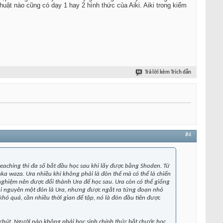
m thuật nào cũng có dạy 1 hay 2 hình thức của Aiki. Aiki trong kiếm
Trả lời kèm Trích dẫn
#4
a teaching thì đa số bắt đầu học sau khi lấy được bằng Shoden. Từ
nka waza. Ura nhiều khi không phải là đòn thế mà có thể là chiến
nghiệm nên được đổi thành Ura để học sau. Ura còn có thể giống
hi nguyên một đòn là Ura, nhưng được ngắt ra từng đoạn nhỏ
hó quá, cần nhiều thời gian để tập, nó là đòn đầu tiên được
 chút. Người nào không phải học sinh chính thức bắt chước học