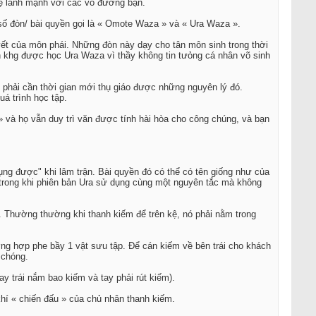
hệ lành mạnh với các võ đường bạn.
 số đòn/ bài quyền gọi là « Omote Waza » và « Ura Waza ».
yết của môn phái. Những đòn này dạy cho tân môn sinh trong thời
nh khg được học Ura Waza vì thầy không tin tưỏng cá nhân võ sinh
phải cần thời gian mới thụ giáo được những nguyên lý đó.
á trình học tập.
» và họ vẫn duy trì văn được tính hài hòa cho công chúng, và bạn
ụng được" khi lâm trận. Bài quyền đó có thể có tên giống như của
rong khi phiên bản Ura sử dụng cùng một nguyên tắc mà không
). Thường thường khi thanh kiếm để trên kệ, nó phải nằm trong
g hợp phe bầy 1 vật sưu tập. Để cán kiếm về bên trái cho khách
 chóng.
ay trái nắm bao kiếm và tay phải rút kiếm).
khí « chiến đấu » của chủ nhân thanh kiếm.