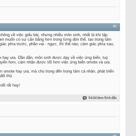
#2
 không về việc giấu bài, nhưng nhiều môn sinh, nhất là khi tập
en muốn có sự cân bằng hơn trong từng đòn thế, tạo trọng tâm
iác phía trước, phần vai - ngực, thì thế nào; cảm giác phía sau,
e hay ura. Dần dần, môn sinh được dạy về việc ứng biến, tuỳ
chuyển hơn, cảm nhận được tốt hơn việc ứng biến omote và ura.
m omote hay ura, mà chú trọng đến trọng tâm cá nhân, phát triển
đối thủ.
iết rất hay!
Trả lời kèm Trích dẫn