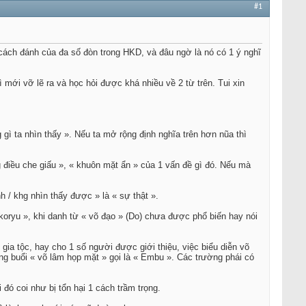
#1
 cách đánh của đa số đòn trong HKD, và đâu ngờ là nó có 1 ý nghĩ
 mới vỡ lẽ ra và học hỏi được khá nhiều về 2 từ trên. Tui xin
 gì ta nhìn thấy ». Nếu ta mở rộng định nghĩa trên hơn nũa thì
g điều che giấu », « khuôn mặt ẩn » của 1 vấn đề gì đó. Nếu mà
nh / khg nhìn thấy được » là « sự thật ».
 koryu », khi danh từ « võ đạo » (Do) chưa được phổ biến hay nói
gia tộc, hay cho 1 số người được giới thiệu, việc biểu diễn võ
g buổi « võ lâm họp mặt » gọi là « Embu ». Các trường phái có
đó coi như bị tổn hại 1 cách trầm trọng.