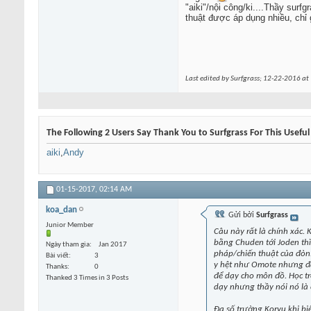
"aiki"/nội công/ki....Thầy surfg
thuật được áp dụng nhiều, chỉ g
Last edited by Surfgrass; 12-22-2016 at
The Following 2 Users Say Thank You to Surfgrass For This Useful
aiki
,
Andy
01-15-2017,
02:14 AM
koa_dan
Gửi bởi
Surfgrass
Junior Member
Câu này rất là chính xác. 
bằng Chuden tới Joden thì 
Ngày tham gia
Jan 2017
pháp/chiến thuật của đòn.
Bài viết
3
y hệt như Omote nhưng đá
Thanks
0
để dạy cho môn đồ. Học tr
Thanked 3 Times in 3 Posts
dạy nhưng thầy nói nó là c
Đa số trường Koryu khi bi