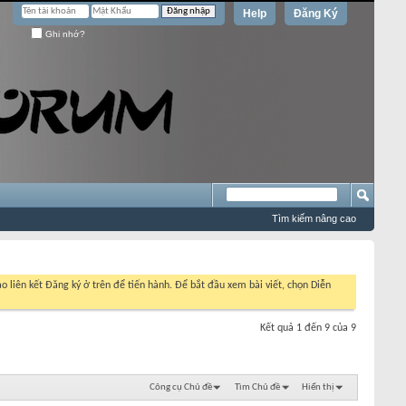
Help
Đăng Ký
Ghi nhớ?
Tìm kiếm nâng cao
o liên kết Đăng ký ở trên để tiến hành. Để bắt đầu xem bài viết, chọn Diễn
Kết quả 1 đến 9 của 9
Công cụ Chủ đề
Tìm Chủ đề
Hiển thị