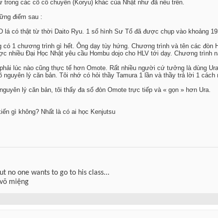
ư trong các cõ cổ chuyền (Koryu) khác của Nhật như đã nêu trên.
hững điểm sau :
 lá có thật từ thời Daito Ryu. 1 số hình Sư Tổ đã được chụp vào khoảng 1
g có 1 chương trình gì hết. Ông dạy tùy hứng. Chương trình và tên các đòn 
c nhiều Đại Học Nhật yêu cầu Hombu dojo cho HLV tới dạy. Chương trình nà
phải lúc nào cũng thực tế hơn Omote. Rất nhiều người cứ tưởng là dùng Ura
rõ nguyên lý căn bản. Tôi nhớ có hỏi thầy Tamura 1 lần và thầy trả lời 1 cách
 nguyên lý căn bản, tôi thấy đa số đòn Omote trực tiếp và « gọn » hơn Ura.
iến gì không? Nhất là có ai học Kenjutsu
but no one wants to go to his class...
 võ miệng