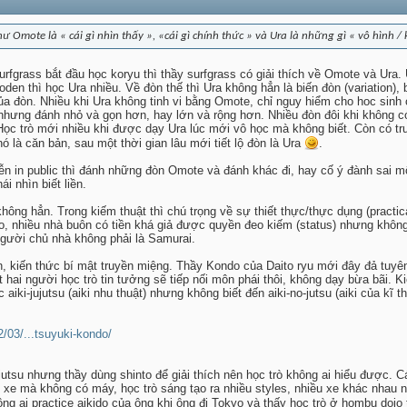
 như Omote là « cái gì nhìn thấy », «cái gì chính thức » và Ura là những gì « vô hình /
surfgrass bắt đầu học koryu thì thầy surfgrass có giải thích về Omote và Ura.
en thì học Ura nhiều. Về đòn thế thì Ura không hẳn là biến đòn (variation), 
của đòn. Nhiều khi Ura không tinh vi bằng Omote, chỉ nguy hiểm cho hoc sin
nhưng đánh nhỏ và gọn hơn, hay lớn và rộng hơn. Nhiều đòn đôi khi không c
ọc trò mới nhiều khi được dạy Ura lúc mới vô học mà không biết. Còn có trư
ó là căn bản, sau một thời gian lâu mới tiết lộ đòn là Ura
.
iễn in public thì đánh những đòn Omote và đánh khác đi, hay cố ý đành sai 
i nhìn biết liền.
ông hẳn. Trong kiếm thuật thì chú trọng về sự thiết thực/thực dụng (practica
o, nhiều nhà buôn có tiền khá giả được quyền đeo kiếm (status) nhưng không 
người chủ nhà không phải là Samurai.
, kiến thức bí mật truyền miệng. Thầy Kondo của Daito ryu mới đây đả tuyên
 hai người học trò tin tưởng sẽ tiếp nối môn phái thôi, không dạy bừa bãi. 
aiki-jujutsu (aiki nhu thuật) nhưng không biết đến aiki-no-jutsu (aiki của kĩ
2/03/...tsuyuki-kondo/
 jutsu nhưng thầy dùng shinto để giải thích nên học trò không ai hiểu được. 
e mà không có máy, học trò sáng tạo ra nhiều styles, nhiều xe khác nhau
ng ai practice aikido của ông khi ông đi Tokyo và thấy học trò ở hombu dojo