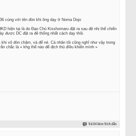
936 cùng với tên đòn khi ông dạy ở Noma Dojo
HKD hiện tại là do Đạo Chủ Kisshomaru đặt ra sau đệ nhị thế chiến
y được DC đặt ra đê thống nhất cách dạy thôi.
 khi vô đòn chậm, và để né. Cá nhân tôi cũng nghĩ như vậy trong
 rắn chắc là « khg thể nào để địch thủ đìều khiển mình »
Trả lời kèm Trích dẫn