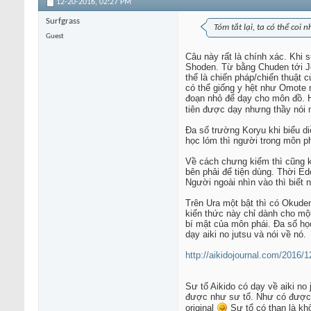
12-20-2016,
02:27 PM
Surfgrass
Tóm tắt lại, ta có thể coi
Guest
Câu này rất là chính xác. Khi 
Shoden. Từ bằng Chuden tới Jod
thể là chiến pháp/chiến thuật 
có thể giống y hệt như Omote 
đoạn nhỏ để dạy cho môn đồ. H
tiên được dạy nhưng thầy nói n
Đa số trường Koryu khi biểu d
học lóm thì người trong môn phá
Về cách chưng kiếm thì cũng kh
bên phải để tiện dùng. Thời Ed
Người ngoài nhìn vào thì biết 
Trên Ura một bật thì có Okuden
kiến thức này chỉ dành cho một
bí mật của môn phái. Đa số học 
dạy aiki no jutsu và nói về nó.
http://aikidojournal.com/2016/1
Sư tổ Aikido có dạy về aiki no
được như sư tổ. Như có được x
original
Sư tổ có than là khô