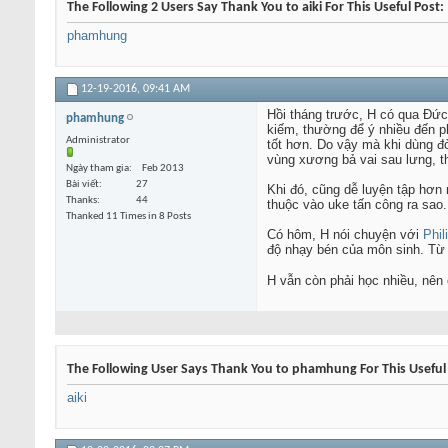
The Following 2 Users Say Thank You to aiki For This Useful Post:
phamhung
12-19-2016,
09:41 AM
Hồi tháng trước, H có qua Đứ
phamhung
kiếm, thường để ý nhiều đến p
Administrator
tốt hơn. Do vậy mà khi dùng đò
vùng xương bả vai sau lưng, t
Ngày tham gia
Feb 2013
Bài viết
27
Khi đó, cũng dễ luyện tập hơn
Thanks
44
thuộc vào uke tấn công ra sao
Thanked 11 Times in 8 Posts
Có hôm, H nói chuyện với
Phil
độ nhạy bén của môn sinh. Từ đ
H vẫn còn phải học nhiều, nên
The Following User Says Thank You to phamhung For This Useful
aiki