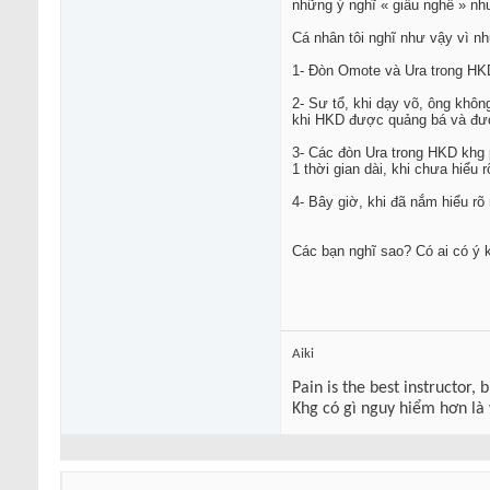
những ý nghĩ « giấu nghề » nh
Cá nhân tôi nghĩ như vậy vì n
1- Đòn Omote và Ura trong HKD
2- Sư tổ, khi dạy võ, ông khôn
khi HKD được quảng bá và đượ
3- Các đòn Ura trong HKD khg 
1 thời gian dài, khi chưa hiểu 
4- Bây giờ, khi đã nắm hiểu rõ
Các bạn nghĩ sao? Có ai có ý k
Aiki
Pain is the best instructor, 
Khg có gì nguy hiểm hơn là