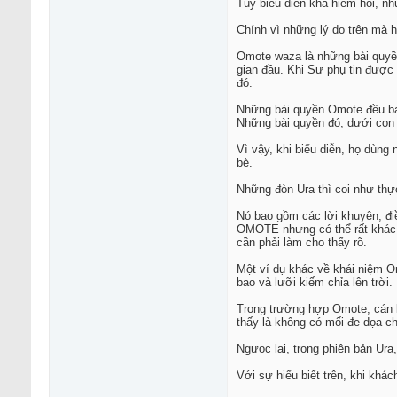
Tuy biểu diễn khá hiếm hoi, n
Chính vì những lý do trên mà 
Omote waza là những bài quyền
gian đầu. Khi Sư phụ tin được
đó.
Những bài quyền Omote đều bao
Những bài quyền đó, dưới con 
Vì vậy, khi biểu diễn, họ dùn
bè.
Những đòn Ura thì coi như thực
Nó bao gồm các lời khuyên, điề
OMOTE nhưng có thể rất khác 
cần phải làm cho thấy rõ.
Một ví dụ khác về khái niệm O
bao và lưỡi kiếm chỉa lên trời.
Trong trường hợp Omote, cán k
thấy là không có mối đe dọa ch
Ngưọc lại, trong phiên bản Ura,
Với sự hiểu biết trên, khi khá