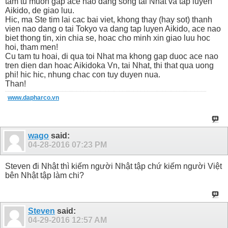
tam tu muon gap ace nao dang song tai Nhat va tap luyen
Aikido, de giao luu.
Hic, ma Ste tim lai cac bai viet, khong thay (hay sot) thanh
vien nao dang o tai Tokyo va dang tap luyen Aikido, ace nao
biet thong tin, xin chia se, hoac cho minh xin giao luu hoc
hoi, tham men!
Cu tam tu hoai, di qua toi Nhat ma khong gap duoc ace nao
tren dien dan hoac Aikidoka Vn, tai Nhat, thi that qua uong
phi! hic hic, nhung chac con tuy duyen nua.
Than!
www.dapharco.vn
wago
said:
04-28-2016
07:23 PM
Steven đi Nhật thì kiếm người Nhật tập chứ kiếm người Việt
bên Nhật tập làm chi?
Steven
said:
04-29-2016
12:57 AM