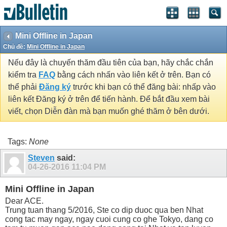
Mini Offline in Japan
Chủ đề:
Mini Offline in Japan
Nếu đây là chuyến thăm đầu tiên của bạn, hãy chắc chắn
kiểm tra
FAQ
bằng cách nhấn vào liên kết ở trên. Bạn có
thể phải
Đăng ký
trước khi bạn có thể đăng bài: nhấp vào
liên kết Đăng ký ở trên để tiến hành. Để bắt đầu xem bài
viết, chọn Diễn đàn mà bạn muốn ghé thăm ở bên dưới.
Tags:
None
Steven
said:
04-26-2016
11:04 PM
Mini Offline in Japan
Dear ACE.
Trung tuan thang 5/2016, Ste co dip duoc qua ben Nhat
cong tac may ngay, ngay cuoi cung co ghe Tokyo, dang co