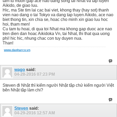
tam tu muon gap ace nao dang song tai Nhat va tap luyen
Aikido, de giao luu.
Hic, ma Ste tim lai cac bai viet, khong thay (hay sot) thanh
vien nao dang o tai Tokyo va dang tap luyen Aikido, ace nao
biet thong tin, xin chia se, hoac cho minh xin giao luu hoc
hoi, tham men!
Cu tam tu hoai, di qua toi Nhat ma khong gap duoc ace nao
tren dien dan hoac Aikidoka Vn, tai Nhat, thi that qua uong
phi! hic hic, nhung chac con tuy duyen nua.
Than!
www.dapharco.vn
wago
said:
04-28-2016
07:23 PM
Steven đi Nhật thì kiếm người Nhật tập chứ kiếm người Việt
bên Nhật tập làm chi?
Steven
said:
04-29-2016
12:57 AM