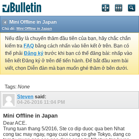
Mini Offline in Japan
Chủ đề:
Mini Offline in Japan
Nếu đây là chuyến thăm đầu tiên của bạn, hãy chắc chắn
kiểm tra
FAQ
bằng cách nhấn vào liên kết ở trên. Bạn có
thể phải
Đăng ký
trước khi bạn có thể đăng bài: nhấp vào
liên kết Đăng ký ở trên để tiến hành. Để bắt đầu xem bài
viết, chọn Diễn đàn mà bạn muốn ghé thăm ở bên dưới.
Tags:
None
Steven
said:
04-26-2016
11:04 PM
Mini Offline in Japan
Dear ACE.
Trung tuan thang 5/2016, Ste co dip duoc qua ben Nhat
cong tac may ngay, ngay cuoi cung co ghe Tokyo, dang co