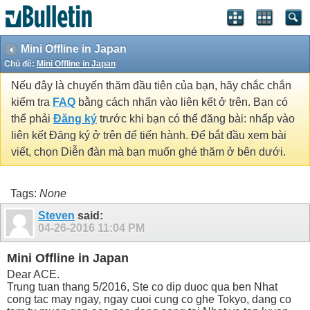
Mini Offline in Japan
Chủ đề:
Mini Offline in Japan
Nếu đây là chuyến thăm đầu tiên của bạn, hãy chắc chắn
kiểm tra
FAQ
bằng cách nhấn vào liên kết ở trên. Bạn có
thể phải
Đăng ký
trước khi bạn có thể đăng bài: nhấp vào
liên kết Đăng ký ở trên để tiến hành. Để bắt đầu xem bài
viết, chọn Diễn đàn mà bạn muốn ghé thăm ở bên dưới.
Tags:
None
Steven
said:
04-26-2016
11:04 PM
Mini Offline in Japan
Dear ACE.
Trung tuan thang 5/2016, Ste co dip duoc qua ben Nhat
cong tac may ngay, ngay cuoi cung co ghe Tokyo, dang co