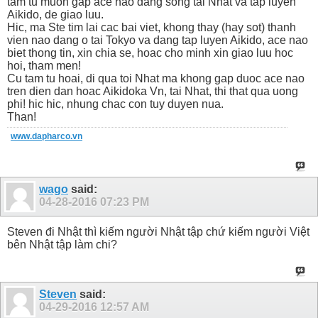
tam tu muon gap ace nao dang song tai Nhat va tap luyen
Aikido, de giao luu.
Hic, ma Ste tim lai cac bai viet, khong thay (hay sot) thanh
vien nao dang o tai Tokyo va dang tap luyen Aikido, ace nao
biet thong tin, xin chia se, hoac cho minh xin giao luu hoc
hoi, tham men!
Cu tam tu hoai, di qua toi Nhat ma khong gap duoc ace nao
tren dien dan hoac Aikidoka Vn, tai Nhat, thi that qua uong
phi! hic hic, nhung chac con tuy duyen nua.
Than!
www.dapharco.vn
wago
said:
04-28-2016
07:23 PM
Steven đi Nhật thì kiếm người Nhật tập chứ kiếm người Việt
bên Nhật tập làm chi?
Steven
said:
04-29-2016
12:57 AM