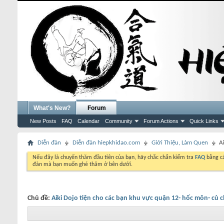
What's New?
Forum
New Posts
FAQ
Calendar
Community
Forum Actions
Quick Links
Diễn đàn
Diễn đàn hiepkhidao.com
Giới Thiệu, Làm Quen
A
Nếu đây là chuyến thăm đầu tiên của bạn, hãy chắc chắn kiểm tra
FAQ
bằng cá
đàn mà bạn muốn ghé thăm ở bên dưới.
Chủ đề:
Aiki Dojo tiện cho các bạn khu vực quận 12- hốc môn- củ c