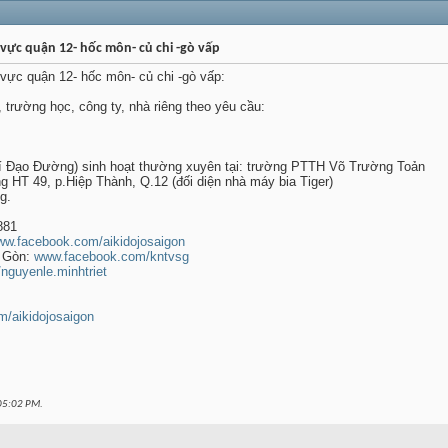
 vực quận 12- hốc môn- củ chi -gò vấp
 vực quận 12- hốc môn- củ chi -gò vấp:
, trường học, công ty, nhà riêng theo yêu cầu:
 Đạo Đường) sinh hoạt thường xuyên tại: trường PTTH Võ Trường Toản
HT 49, p.Hiệp Thành, Q.12 (đối diện nhà máy bia Tiger)
g.
881
w.facebook.com/aikidojosaigon
i Gòn:
www.facebook.com/kntvsg
guyenle.minhtriet
om/aikidojosaigon
05:02 PM
.