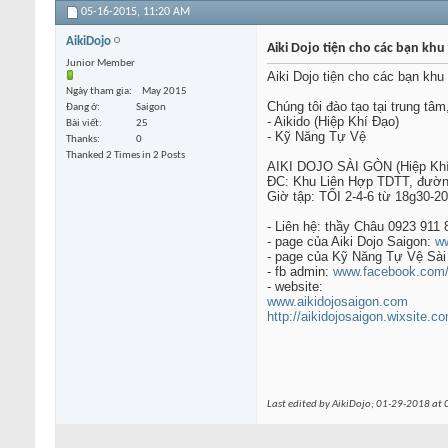
05-16-2015,
11:20 AM
AikiDojo
Aiki Dojo tiện cho các bạn khu
Junior Member
Aiki Dojo tiện cho các bạn khu
Ngày tham gia
May 2015
Chúng tôi đào tạo tại trung tâm
Đang ở
Saigon
- Aikido (Hiệp Khí Đạo)
Bài viết
25
- Kỹ Năng Tự Vệ
Thanks
0
Thanked 2 Times in 2 Posts
AIKI DOJO SÀI GÒN (Hiệp Khí
ĐC: Khu Liên Hợp TDTT, đường 
Giờ tập: TỐI 2-4-6 từ 18g30-20
- Liên hệ: thầy Châu 0923 911 
- page của Aiki Dojo Saigon:
ww
- page của Kỹ Năng Tự Vệ Sà
- fb admin:
www.facebook.com/n
- website:
www.aikidojosaigon.com
http://aikidojosaigon.wixsite.c
Last edited by AikiDojo; 01-29-2018 at