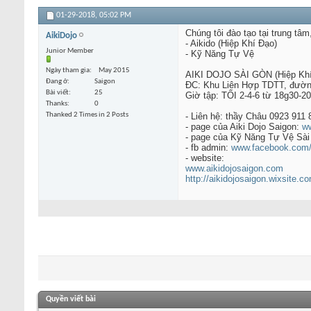
01-29-2018,
05:02 PM
Chúng tôi đào tạo tại trung tâm
AikiDojo
- Aikido (Hiệp Khí Đạo)
Junior Member
- Kỹ Năng Tự Vệ
Ngày tham gia
May 2015
AIKI DOJO SÀI GÒN (Hiệp Khí
Đang ở
Saigon
ĐC: Khu Liên Hợp TDTT, đường 
Bài viết
25
Giờ tập: TỐI 2-4-6 từ 18g30-20
Thanks
0
Thanked 2 Times in 2 Posts
- Liên hệ: thầy Châu 0923 911 
- page của Aiki Dojo Saigon:
ww
- page của Kỹ Năng Tự Vệ Sà
- fb admin:
www.facebook.com/n
- website:
www.aikidojosaigon.com
http://aikidojosaigon.wixsite.c
Quyền viết bài