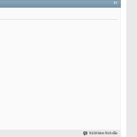
#1
Trả lời kèm Trích dẫn