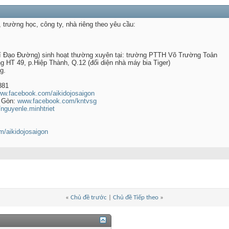
, trường học, công ty, nhà riêng theo yêu cầu:
 Đạo Đường) sinh hoạt thường xuyên tại: trường PTTH Võ Trường Toản
HT 49, p.Hiệp Thành, Q.12 (đối diện nhà máy bia Tiger)
g.
881
w.facebook.com/aikidojosaigon
i Gòn:
www.facebook.com/kntvsg
guyenle.minhtriet
om/aikidojosaigon
«
Chủ đề trước
|
Chủ đề Tiếp theo
»