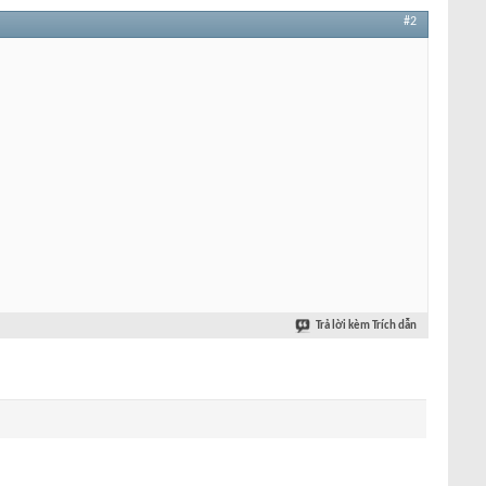
#2
Trả lời kèm Trích dẫn