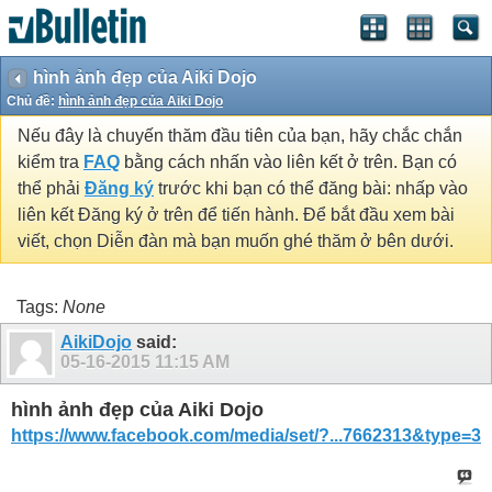
hình ảnh đẹp của Aiki Dojo
Chủ đề:
hình ảnh đẹp của Aiki Dojo
Nếu đây là chuyến thăm đầu tiên của bạn, hãy chắc chắn
kiểm tra
FAQ
bằng cách nhấn vào liên kết ở trên. Bạn có
thể phải
Đăng ký
trước khi bạn có thể đăng bài: nhấp vào
liên kết Đăng ký ở trên để tiến hành. Để bắt đầu xem bài
viết, chọn Diễn đàn mà bạn muốn ghé thăm ở bên dưới.
Tags:
None
AikiDojo
said:
05-16-2015
11:15 AM
hình ảnh đẹp của Aiki Dojo
https://www.facebook.com/media/set/?...7662313&type=3