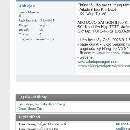
Chúng tôi đào tạo tại trung tâm
AikiDojo
- Aikido (Hiệp Khí Đạo)
Junior Member
- Kỹ Năng Tự Vệ
Ngày tham gia
May 2015
AIKI DOJO SÀI GÒN (Hiệp Khí
Đang ở
Saigon
ĐC: Khu Liên Hợp TDTT, đường 
Bài viết
25
Giờ tập: TỐI 2-4-6 từ 18g30-20
Thanks
0
Thanked 2 Times in 2 Posts
- Liên hệ: thầy Châu 0923 911 
- page của Aiki Dojo Saigon:
ww
- page của Kỹ Năng Tự Vệ Sà
- fb admin:
www.facebook.com/n
- website:
www.aikidojosaigon.com
http://aikidojosaigon.wixsite.c
Tag của Chủ đề này
aiki
,
dojo
,
hiệp khí đạo đường
Xem Nhóm Tag
Quyền viết bài
Bạn
Không thể
gửi Chủ đề mới
BB code
Bạn
Không thể
Gửi trả lời
Smilies
đ