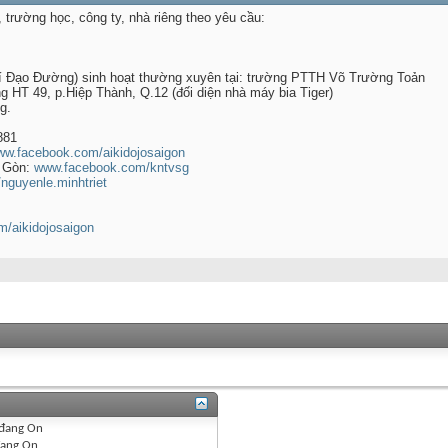
, trường học, công ty, nhà riêng theo yêu cầu:
 Đạo Đường) sinh hoạt thường xuyên tại: trường PTTH Võ Trường Toản
HT 49, p.Hiệp Thành, Q.12 (đối diện nhà máy bia Tiger)
g.
881
w.facebook.com/aikidojosaigon
i Gòn:
www.facebook.com/kntvsg
guyenle.minhtriet
om/aikidojosaigon
đang
On
ang
On