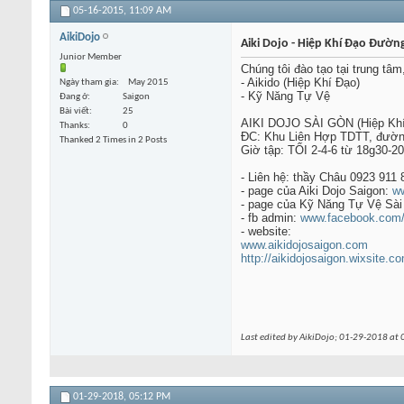
05-16-2015,
11:09 AM
AikiDojo
Aiki Dojo - Hiệp Khí Đạo Đườn
Junior Member
Chúng tôi đào tạo tại trung tâm
- Aikido (Hiệp Khí Đạo)
Ngày tham gia
May 2015
- Kỹ Năng Tự Vệ
Đang ở
Saigon
Bài viết
25
AIKI DOJO SÀI GÒN (Hiệp Khí
Thanks
0
ĐC: Khu Liên Hợp TDTT, đường 
Thanked 2 Times in 2 Posts
Giờ tập: TỐI 2-4-6 từ 18g30-20
- Liên hệ: thầy Châu 0923 911 
- page của Aiki Dojo Saigon:
ww
- page của Kỹ Năng Tự Vệ Sà
- fb admin:
www.facebook.com/n
- website:
www.aikidojosaigon.com
http://aikidojosaigon.wixsite.c
Last edited by AikiDojo; 01-29-2018 at
01-29-2018,
05:12 PM