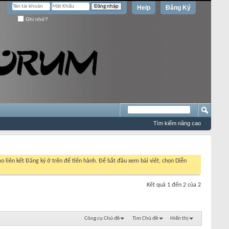
Help
Đăng Ký
Ghi nhớ?
Tìm kiếm nâng cao
o liên kết Đăng ký ở trên để tiến hành. Để bắt đầu xem bài viết, chọn Diễn
Kết quả 1 đến 2 của 2
Công cụ Chủ đề
Tìm Chủ đề
Hiển thị