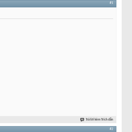
#1
Trả lời kèm Trích dẫn
#2