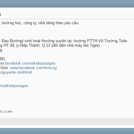
g
, trường học, công ty, nhà riêng theo yêu cầu:
 Đạo Đường) sinh hoạt thường xuyên tại: trường PTTH Võ Trường Toản
HT 49, p.Hiệp Thành, Q.12 (đối diện nhà máy bia Tiger)
g.
881
w.facebook.com/aikidojosaigon
i Gòn:
www.facebook.com/kntvsg
guyenle.minhtriet
om/aikidojosaigon
05:11 PM
.