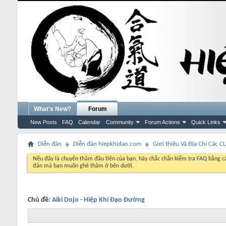
What's New?
Forum
New Posts
FAQ
Calendar
Community
Forum Actions
Quick Links
Diễn đàn
Diễn đàn hiepkhidao.com
Gíơi thiêu Và Địa Chỉ Các C
Nếu đây là chuyến thăm đầu tiên của bạn, hãy chắc chắn kiểm tra
FAQ
bằng cá
đàn mà bạn muốn ghé thăm ở bên dưới.
Chủ đề:
Aiki Dojo - Hiệp Khí Đạo Đường