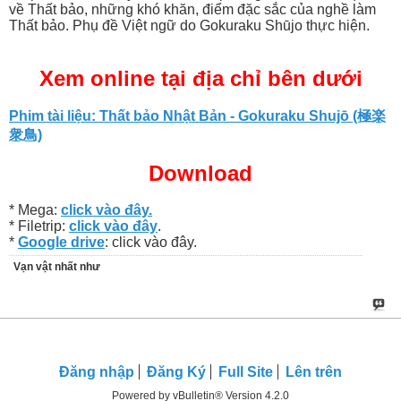
về Thất bảo, những khó khăn, điểm đặc sắc của nghề làm
Thất bảo. Phụ đề Việt ngữ do Gokuraku Shūjo thực hiện.
Xem online tại địa chỉ bên dưới
Phim tài liệu: Thất bảo Nhật Bản - Gokuraku Shujō (極楽
衆鳥)
Download
* Mega:
click vào đây.
* Filetrip:
click vào đây
.
*
Google drive
: click vào đây.
Vạn vật nhất như
Đăng nhập
Đăng Ký
Full Site
Lên trên
Powered by vBulletin® Version 4.2.0