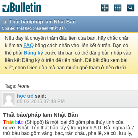
Thất bảo/pháp lam Nhật Bản
Chủ đề:
Thất bảo/pháp lam Nhật Bản
Nếu đây là chuyến thăm đầu tiên của bạn, hãy chắc chắn
kiểm tra
FAQ
bằng cách nhấn vào liên kết ở trên. Bạn có
thể phải
Đăng ký
trước khi bạn có thể đăng bài: nhấp vào
liên kết Đăng ký ở trên để tiến hành. Để bắt đầu xem bài
viết, chọn Diễn đàn mà bạn muốn ghé thăm ở bên dưới.
Tags:
None
học trò
said:
05-03-2015
07:48 PM
Thất bảo/pháp lam Nhật Bản
T
h
ấ
t
b
ả
o
(Shippō) là một loại đồ gốm pha thủy tinh của
người Nhật. Tên thất bảo lấy ý trong kinh A Di Đà, nghĩa là 7
thứ báu bao gồm vàng, bạc, trân châu, pha lê, xà cừ, lưu ly,