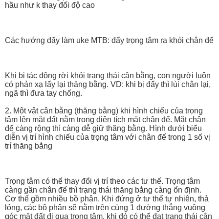
hầu như k thay đổi độ cao
Các hướng đẩy làm uke MTB: đẩy trọng tâm ra khỏi chân đế
Khi bị tác động rời khỏi trạng thái cân bằng, con người luôn
có phản xạ lấy lại thăng bằng. VD: khi bị đẩy thì lùi chân lại,
ngã thì đưa tay chống.
2. Một vật cân bằng (thăng bằng) khi hình chiếu của trọng
tâm lên mặt đất nằm trong diện tích mặt chân đế. Mặt chân
đế càng rộng thì càng dễ giữ thăng bằng. Hình dưới biểu
diễn vị trí hình chiếu của trọng tâm với chân đế trong 1 số vị
trí thăng bằng
Trọng tâm có thể thay đổi vị trí theo các tư thế. Trọng tâm
càng gần chân đế thì trạng thái thăng bằng càng ổn định.
Cơ thể gồm nhiều bồ phận. Khi đứng ở tư thế tự nhiên, thả
lỏng, các bộ phân sẽ nằm trên cùng 1 đường thẳng vuông
góc mặt đất đi qua trọng tâm, khi đó có thể đạt trạng thái cân