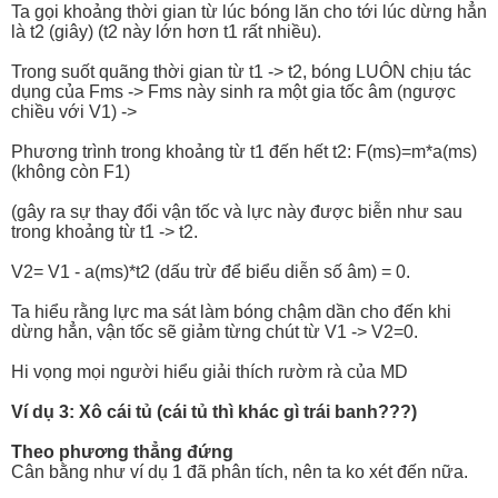
Ta gọi khoảng thời gian từ lúc bóng lăn cho tới lúc dừng hẳn
là t2 (giây) (t2 này lớn hơn t1 rất nhiều).
Trong suốt quãng thời gian từ t1 -> t2, bóng LUÔN chịu tác
dụng của Fms -> Fms này sinh ra một gia tốc âm (ngược
chiều với V1) ->
Phương trình trong khoảng từ t1 đến hết t2: F(ms)=m*a(ms)
(không còn F1)
(gây ra sự thay đổi vận tốc và lực này được biễn như sau
trong khoảng từ t1 -> t2.
V2= V1 - a(ms)*t2 (dấu trừ để biểu diễn số âm) = 0.
Ta hiểu rằng lực ma sát làm bóng chậm dần cho đến khi
dừng hẳn, vận tốc sẽ giảm từng chút từ V1 -> V2=0.
Hi vọng mọi người hiểu giải thích rườm rà của MD
Ví dụ 3: Xô cái tủ (cái tủ thì khác gì trái banh???)
Theo phương thẳng đứng
Cân bằng như ví dụ 1 đã phân tích, nên ta ko xét đến nữa.