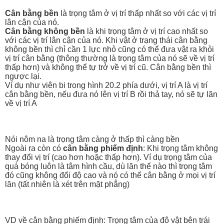
Cân bằng bền
là trọng tâm ở vị trí thấp nhất so với các vị trí
lân cận của nó.
Cân bằng không bền
là khi trọng tâm ở vị trí cao nhất so
với các vị trí lân cận của nó. Khi vật ở trạng thái cân bằng
không bền thì chỉ cần 1 lực nhỏ cũng có thể đưa vật ra khỏi
vị trí cân bằng (thông thường là trọng tâm của nó sẽ về vị trí
thấp hơn) và không thể tự trở về vị trí cũ. Cân bằng bền thì
ngược lại.
Ví dụ như viên bi trong hình 20.2 phía dưới, vị trí A là vị trí
cân bằng bền, nếu đưa nó lên vị trí B rồi thả tay, nó sẽ tự lăn
về vị trí A
Nói nôm na là trọng tâm càng ở thấp thì càng bền
Ngoài ra còn có
cân bằng phiếm định
: Khi trọng tâm không
thay đổi vị trí (cao hơn hoặc thấp hơn). Ví dụ trọng tâm của
quá bóng luôn là tâm hình cầu, dù lăn thế nào thì trọng tâm
đó cũng không đổi độ cao và nó có thể cân bằng ở mọi vị trí
lăn (tất nhiên là xét trên mặt phẳng)
VD về cân bằng phiếm định: Trọng tâm của đô vật bên trái