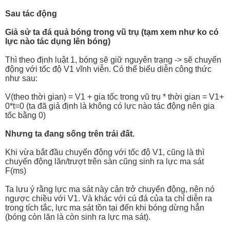
Sau tác động
Giả sử ta đá quả bóng trong vũ trụ (tạm xem như ko có
lực nào tác dụng lên bóng)
Thì theo định luật 1, bóng sẽ giữ nguyên trạng -> sẽ chuyển
động với tốc độ V1 vĩnh viễn. Có thể biểu diễn công thức
như sau:
V(theo thời gian) = V1 + gia tốc trong vũ trụ * thời gian = V1+
0*t=0 (ta đã giả định là không có lực nào tác động nên gia
tốc bằng 0)
Nhưng ta đang sống trên trái đất.
Khi vừa bắt đầu chuyển động với tốc độ V1, cũng là thì
chuyển động lăn/trượt trên sàn cũng sinh ra lực ma sát
F(ms)
Ta lưu ý rằng lực ma sát này cản trở chuyển động, nên nó
ngược chiều với V1. Và khác với cú đá của ta chỉ diễn ra
trong tích tắc, lực ma sát tồn tại đến khi bóng dừng hẳn
(bóng còn lăn là còn sinh ra lực ma sát).