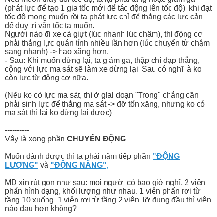
(phát lực để tạo 1 gia tốc mới để tác động lên tốc độ), khi đạt
tốc độ mong muốn rồi ta phát lực chỉ để thắng các lực cản
để duy trì vận tốc ta muốn.
Người nào đi xe cà giựt (lúc nhanh lúc châm), thì động cơ
phải thắng lực quán tính nhiều lần hơn (lúc chuyển từ chậm
sang nhanh) -> hao xăng hơn.
- Sau: Khi muốn dừng lại, ta giảm ga, thập chí đạp thắng,
cộng với lực ma sát sẽ làm xe dừng lại. Sau có nghĩ là ko
còn lực từ động cơ nữa.
(Nếu ko có lực ma sát, thì ở giai đoạn "Trong" chẳng cần
phải sinh lực để thắng ma sát -> đỡ tốn xăng, nhưng ko có
ma sát thì lại ko dừng lại được)
----------
Vậy là xong phần
CHUYỂN ĐỘNG
Muốn đánh được thì ta phải năm tiếp phần
"ĐỘNG
LƯỢNG"
và
"ĐỘNG NĂNG",
MD xin rút gọn như sau: mọi người có bao giờ nghĩ, 2 viên
phấn hình dạng, khối lượng như nhau. 1 viên phấn rơi từ
tầng 10 xuống, 1 viên rơi từ tầng 2 viên, lỡ đụng đầu thì viên
nào đau hơn không?