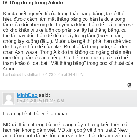
IV. Ứng dụng trong Aikido
Khi đã biết nguyên lí của trạng thái thăng bằng, ta có thể
hiểu được cách làm mất thăng bằng cơ bản là đưa trọng
tâm của đối phương di chuyển ra khỏi chân đế. Tất nhiên sẽ
có khó khăn vì uke luôn có phản xạ lấy lại thăng bằng, cụ
thể là thay đổi chân đế để đỡ lấy trọng tâm (bước chân,
chống tay xuống đất,..). Muốn uke ngã thì phải hạn chế việc
di chuyển chân đế của uke. Rõ nhất là trong judo, các đòn
chân Ashi waza. Trong Aikido thì không có ngáng chân nên
mỗi đòn phải có cách riêng. Cụ thể hơn, mọi người có thể
tham khảo ở loạt bài "Mất thăng bằng" trong box kĩ thuật của
4rum
Last edited by chithanh; 04-23-2015 at
04:41 PM
.
MinhDao
said:
05-01-2015
01:27 AM
Hoan nghênh bài viết anh/bạn,
MD rất thích những bài viết dạng này, nhưng kiến thức có
hạn nên không dám viết. MD xin góp ý về định luật 2 New,
anh đừng nghĩ là bới lông tìm vết nhé, chắc do anh vội quá