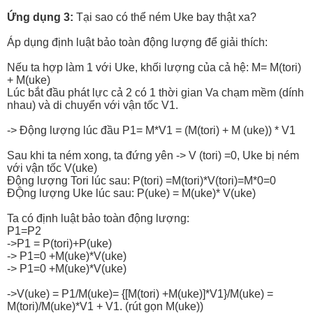
Ứng dụng 3:
Tại sao có thể ném Uke bay thật xa?
Áp dụng định luật bảo toàn động lượng để giải thích:
Nếu ta hợp làm 1 với Uke, khối lượng của cả hệ: M= M(tori)
+ M(uke)
Lúc bắt đầu phát lực cả 2 có 1 thời gian Va chạm mềm (dính
nhau) và di chuyển với vận tốc V1.
-> Động lượng lúc đầu P1= M*V1 = (M(tori) + M (uke)) * V1
Sau khi ta ném xong, ta đứng yên -> V (tori) =0, Uke bị ném
với vận tốc V(uke)
Động lượng Tori lúc sau: P(tori) =M(tori)*V(tori)=M*0=0
ĐỘng lượng Uke lúc sau: P(uke) = M(uke)* V(uke)
Ta có định luật bảo toàn động lượng:
P1=P2
->P1 = P(tori)+P(uke)
-> P1=0 +M(uke)*V(uke)
-> P1=0 +M(uke)*V(uke)
->V(uke) = P1/M(uke)= {[M(tori) +M(uke)]*V1}/M(uke) =
M(tori)/M(uke)*V1 + V1. (rút gọn M(uke))