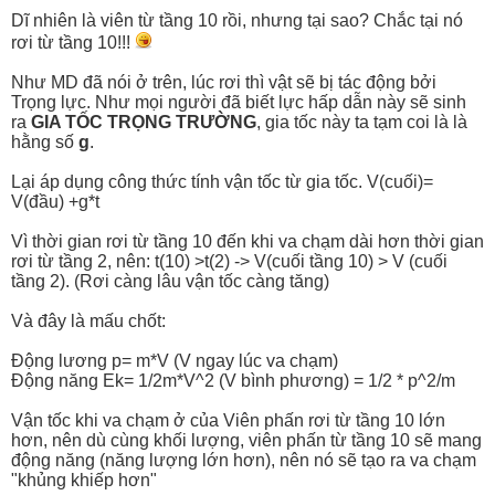
Dĩ nhiên là viên từ tầng 10 rồi, nhưng tại sao? Chắc tại nó
rơi từ tầng 10!!!
Như MD đã nói ở trên, lúc rơi thì vật sẽ bị tác động bởi
Trọng lực. Như mọi người đã biết lực hấp dẫn này sẽ sinh
ra
GIA TỐC TRỌNG TRƯỜNG
, gia tốc này ta tạm coi là là
hằng số
g
.
Lại áp dụng công thức tính vận tốc từ gia tốc. V(cuối)=
V(đầu) +g*t
Vì thời gian rơi từ tầng 10 đến khi va chạm dài hơn thời gian
rơi từ tầng 2, nên: t(10) >t(2) -> V(cuối tầng 10) > V (cuối
tầng 2). (Rơi càng lâu vận tốc càng tăng)
Và đây là mấu chốt:
Động lương p= m*V (V ngay lúc va chạm)
Động năng Ek= 1/2m*V^2 (V bình phương) = 1/2 * p^2/m
Vận tốc khi va chạm ở của Viên phấn rơi từ tầng 10 lớn
hơn, nên dù cùng khối lượng, viên phấn từ tầng 10 sẽ mang
động năng (năng lượng lớn hơn), nên nó sẽ tạo ra va chạm
"khủng khiếp hơn"