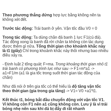
Theo phương thẳng đứng
hợp lực bằng không nên ta
không xét đết.
Trước tác động:
Trái banh ở yên. Vận tốc đầu V0 = 0
Trong tác động:
Ta dùng chân đá banh 1 lực F1(cú đá).
Tác động xong là banh đã rời chân ta không còn tác dụng
được thêm gì nữa.
Tổng thời gian cho khoảnh khắc này
là t1 (giây)
Chỉ trong khoảnh khắc này thôi nhưng bao nhiêu
điều xảy ra.
- Định luật 2 tổng quát: F=ma.
Trong khoảng thời gian nhỏ t1
trái banh có phương trình lực như sau
-> F1=m*a1 ->
a1=F1/m (a1 là gia tốc trong suốt thời gian tác động của
chân)
Như đã nói ở trên gia tốc có thể hiểu là
độ tăng vận tốc
theo thời gian (gia trong gia tăng)
-> V1= V0 +a1*t1.
Kết thúc t1, bóng bắt đầu chuyển động với vận tốc V1.
Vì không còn F1 nên a1 cũng không còn. Lưu ý là vì trái
bóng nhẹ nên sau khi đá bị đẩy đi rất nhanh