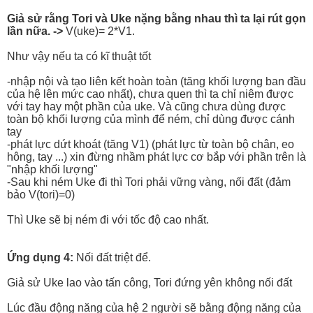
Giả sử rằng Tori và Uke nặng bằng nhau thì ta lại rút gọn
lần nữa. ->
V(uke)= 2*V1.
Như vậy nếu ta có kĩ thuật tốt
-nhập nội và tạo liên kết hoàn toàn (tăng khối lượng ban đầu
của hệ lên mức cao nhất), chưa quen thì ta chỉ niêm được
với tay hay một phần của uke. Và cũng chưa dùng được
toàn bộ khối lượng của mình để ném, chỉ dùng được cánh
tay
-phát lực dứt khoát (tăng V1) (phát lực từ toàn bộ chân, eo
hông, tay ...) xin đừng nhầm phát lực cơ bắp với phần trên là
"nhập khối lượng"
-Sau khi ném Uke đi thì Tori phải vững vàng, nối đất (đảm
bảo V(tori)=0)
Thì Uke sẽ bị ném đi với tốc độ cao nhất.
Ứng dụng 4:
Nối đất triệt để.
Giả sử Uke lao vào tấn công, Tori đứng yên không nối đất
Lúc đầu động năng của hệ 2 người sẽ bằng động năng của