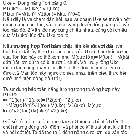
Uke vì Động năng Tori bằng 0.
P1(uke) = M(uke)* V1(uke)
P1(tori)=M(tori)* V1(tori)= M(tori)*0=0.
Nếu đây là va chạm đàn hồi, sau va chạm Uke sẽ truyền bớt
động năng cho Tori, và Tori sẽ văng đi với động năng và vận
tốc nào đó. 2 Vận tốc này cùng chiều nhau, cùng với chiều
của V1(uke) lúc đầu Uke tạo ra.
N
ếu trường hợp Tori bám chặt liên kết tốt với đất
, (và
biết bám đất tùy theo lực tác dụng của Uke). Thì khối lượng
của Tori lúc này có thể xem như M(cực lớn)= M(tori) + M(trái
đất) (rất lớn dù ta có bị trượt 1 chút). Và lưu ý rằng Uke
muốn tấn công nhanh thì Uke ko thể duy trì liên kết với đất
được. 2 Vận tốc này ngược chiều nhau (nên biểu thức bên
dưới thể hiện bằng dâu trừ)
Ta sử dụng bảo toàn năng lượng trong trường hợp này
P1=P2
=>P1(tori)-P1(uke)= P2(tori)+P2(uke)
=>M(cực lớn)*V1(tori)-M(uke)* V1(uke)=M(cực
lớn)*V2(Tori)+M(uke)* V2(uke)
Giả sử lúc đầu, ta làm như đại sư Shioda, chỉ nhích lên 1
chút nhưng đúng thời điểm, và phải có kĩ thuật phát lực thân
và nối đất tốt. Ta đã tạo ra 1 động năng cực lớn. do vận tốc