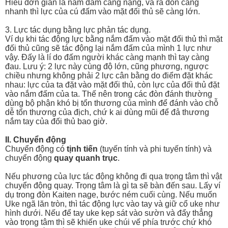
Hiều đơn giản là nắm đấm càng nặng, và ra đòn càng
nhanh thì lực của cú đấm vào mặt đối thủ sẽ càng lớn.
3. Lực tác dụng bằng lực phản tác dụng.
Ví dụ khi tác động lực bằng nắm đấm vào mặt đối thủ thì mặt
đối thủ cũng sẽ tác động lại nắm đấm của mình 1 lực như
vậy. Đấy là lí do đấm người khác càng mạnh thì tay càng
đau. Lưu ý: 2 lực này cùng độ lớn, cũng phương, ngược
chiều nhưng không phải 2 lực cân bằng do điểm đặt khác
nhau: lực của ta đặt vào mặt đối thủ, còn lực của đối thủ đặt
vào nắm đấm của ta. Thế nên trong các đòn đánh thường
dùng bộ phận khó bị tổn thương của mình để đánh vào chỗ
dễ tổn thương của địch, chứ k ai dùng mũi để đả thương
nắm tay của đối thủ bao giờ.
II. Chuyển động
Chuyển động có
tịnh tiến
(tuyến tính và phi tuyến tính) và
chuyển động
quay quanh trục
.
Nếu phương của lực tác động không đi qua trọng tâm thì vật
chuyển động quay. Trọng tâm là gì ta sẽ bàn đến sau. Lấy ví
dụ trong đòn Kaiten nage, bước ném cuối cùng. Nếu muốn
Uke ngã lăn tròn, thì tác động lực vào tay và giữ cổ uke như
hình dưới. Nếu để tay uke kẹp sát vào sườn và đẩy thẳng
vào trọng tâm thì sẽ khiến uke chúi vế phía trước chứ khó