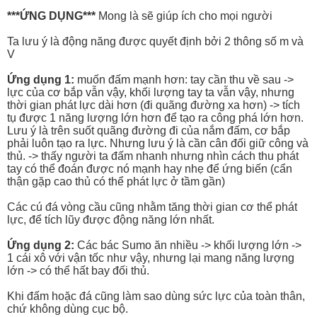
***ỨNG DỤNG***
Mong là sẽ giúp ích cho mọi người
Ta lưu ý là động năng được quyết định bởi 2 thông số m và
V
Ứng dụng 1:
muốn đấm mạnh hơn: tay cần thu về sau ->
lực của cơ bắp vẫn vậy, khối lượng tay ta vẫn vậy, nhưng
thời gian phát lực dài hơn (đi quãng đường xa hơn) -> tích
tụ được 1 năng lượng lớn hơn để tạo ra công phá lớn hơn.
Lưu ý là trên suốt quãng đường đi của nắm đấm, cơ bắp
phải luôn tạo ra lực. Nhưng lưu ý là cần cân đối giữ công và
thủ. -> thấy người ta đấm nhanh nhưng nhìn cách thu phát
tay có thể đoán được nó mạnh hay nhẹ để ứng biến (cẩn
thận gặp cao thủ có thể phát lực ở tầm gần)
Các cú đá vòng cầu cũng nhằm tăng thời gian cơ thể phát
lực, để tích lũy được động năng lớn nhất.
Ứng dụng 2:
Các bác Sumo ăn nhiều -> khối lượng lớn ->
1 cái xô với vận tốc như vậy, nhưng lại mang năng lượng
lớn -> có thể hất bay đối thủ.
Khi đấm hoặc đá cũng làm sao dùng sức lực của toàn thân,
chứ không dùng cục bộ.