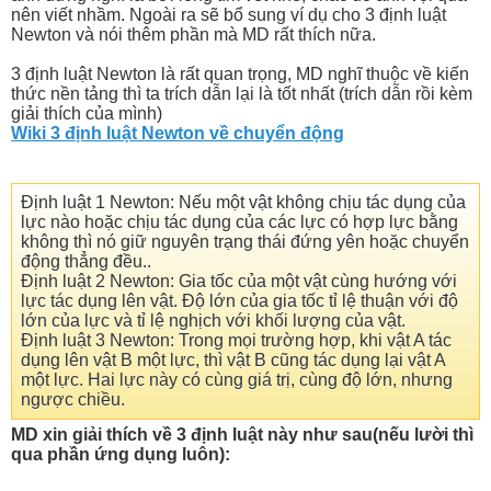
nên viết nhầm. Ngoài ra sẽ bổ sung ví dụ cho 3 định luật
Newton và nói thêm phần mà MD rất thích nữa.
3 định luật Newton là rất quan trọng, MD nghĩ thuộc về kiến
thức nền tảng thì ta trích dẫn lại là tốt nhất (trích dẫn rồi kèm
giải thích của mình)
Wiki 3 định luật Newton về chuyển động
Định luật 1 Newton: Nếu một vật không chịu tác dụng của
lực nào hoặc chịu tác dụng của các lực có hợp lực bằng
không thì nó giữ nguyên trạng thái đứng yên hoặc chuyển
động thẳng đều..
Định luật 2 Newton: Gia tốc của một vật cùng hướng với
lực tác dụng lên vật. Độ lớn của gia tốc tỉ lệ thuận với độ
lớn của lực và tỉ lệ nghịch với khối lượng của vật.
Định luật 3 Newton: Trong mọi trường hợp, khi vật A tác
dụng lên vật B một lực, thì vật B cũng tác dụng lại vật A
một lực. Hai lực này có cùng giá trị, cùng độ lớn, nhưng
ngược chiều.
MD xin giải thích về 3 định luật này như sau(nếu lười thì
qua phần ứng dụng luôn):