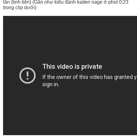
lăn (tịnh tiến) (Gần như kiểu đánh kaiten nage ở phút 0:23
trong clip dưới)