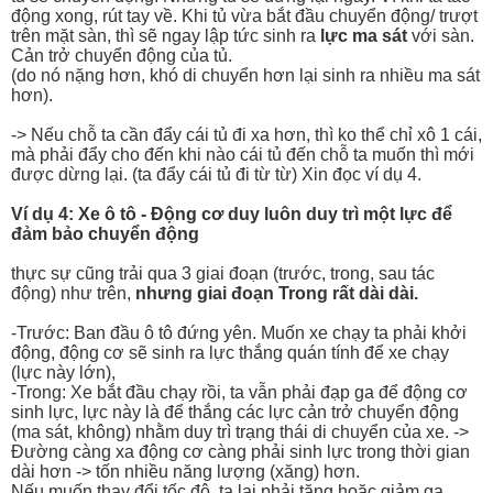
động xong, rút tay về. Khi tủ vừa bắt đầu chuyển động/ trượt
trên mặt sàn, thì sẽ ngay lập tức sinh ra
lực ma sát
với sàn.
Cản trở chuyển động của tủ.
(do nó nặng hơn, khó di chuyển hơn lại sinh ra nhiều ma sát
hơn).
-> Nếu chỗ ta cần đẩy cái tủ đi xa hơn, thì ko thể chỉ xô 1 cái,
mà phải đẩy cho đến khi nào cái tủ đến chỗ ta muốn thì mới
được dừng lại. (ta đẩy cái tủ đi từ từ) Xin đọc ví dụ 4.
Ví dụ 4: Xe ô tô - Động cơ duy luôn duy trì một lực để
đảm bảo chuyển động
thực sự cũng trải qua 3 giai đoạn (trước, trong, sau tác
động) như trên,
nhưng giai đoạn Trong rất dài dài.
-Trước: Ban đầu ô tô đứng yên. Muốn xe chạy ta phải khởi
động, động cơ sẽ sinh ra lực thắng quán tính để xe chạy
(lực này lớn),
-Trong: Xe bắt đầu chạy rồi, ta vẫn phải đạp ga để động cơ
sinh lực, lực này là để thắng các lực cản trở chuyển động
(ma sát, không) nhằm duy trì trạng thái di chuyển của xe. ->
Đường càng xa động cơ càng phải sinh lực trong thời gian
dài hơn -> tốn nhiều năng lượng (xăng) hơn.
Nếu muốn thay đổi tốc độ, ta lại phải tăng hoặc giảm ga