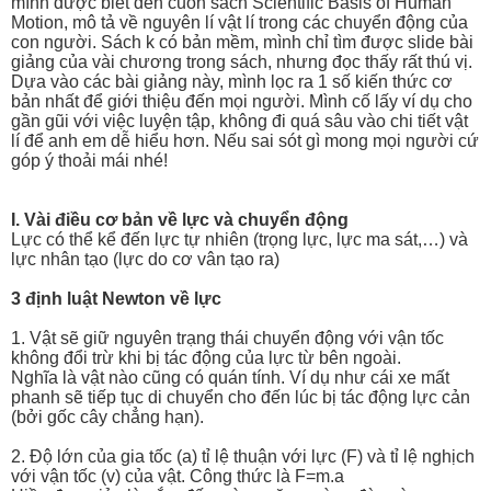
mình được biết đến cuốn sách Scientific Basis of Human
Motion, mô tả về nguyên lí vật lí trong các chuyển động của
con người. Sách k có bản mềm, mình chỉ tìm được slide bài
giảng của vài chương trong sách, nhưng đọc thấy rất thú vị.
Dựa vào các bài giảng này, mình lọc ra 1 số kiến thức cơ
bản nhất để giới thiệu đến mọi người. Mình cố lấy ví dụ cho
gần gũi với việc luyện tập, không đi quá sâu vào chi tiết vật
lí để anh em dễ hiểu hơn. Nếu sai sót gì mong mọi người cứ
góp ý thoải mái nhé!
I. Vài điều cơ bản về lực và chuyển động
Lực có thể kể đến lực tự nhiên (trọng lực, lực ma sát,…) và
lực nhân tạo (lực do cơ vân tạo ra)
3 định luật Newton về lực
1. Vật sẽ giữ nguyên trạng thái chuyển động với vận tốc
không đổi trừ khi bị tác động của lực từ bên ngoài.
Nghĩa là vật nào cũng có quán tính. Ví dụ như cái xe mất
phanh sẽ tiếp tục di chuyển cho đến lúc bị tác động lực cản
(bởi gốc cây chẳng hạn).
2. Độ lớn của gia tốc (a) tỉ lệ thuận với lực (F) và tỉ lệ nghịch
với vận tốc (v) của vật. Công thức là F=m.a