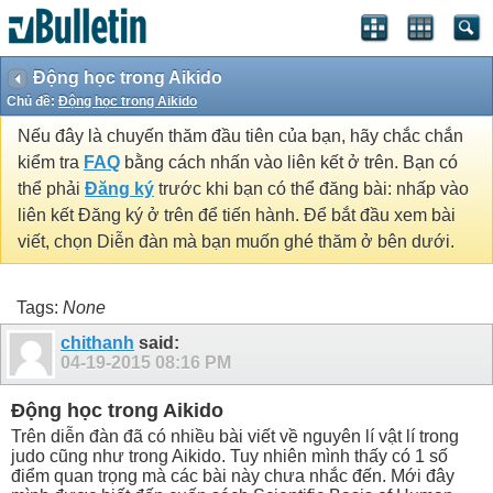
Động học trong Aikido
Chủ đề:
Động học trong Aikido
Nếu đây là chuyến thăm đầu tiên của bạn, hãy chắc chắn
kiểm tra
FAQ
bằng cách nhấn vào liên kết ở trên. Bạn có
thể phải
Đăng ký
trước khi bạn có thể đăng bài: nhấp vào
liên kết Đăng ký ở trên để tiến hành. Để bắt đầu xem bài
viết, chọn Diễn đàn mà bạn muốn ghé thăm ở bên dưới.
Tags:
None
chithanh
said:
04-19-2015
08:16 PM
Động học trong Aikido
Trên diễn đàn đã có nhiều bài viết về nguyên lí vật lí trong
judo cũng như trong Aikido. Tuy nhiên mình thấy có 1 số
điểm quan trọng mà các bài này chưa nhắc đến. Mới đây