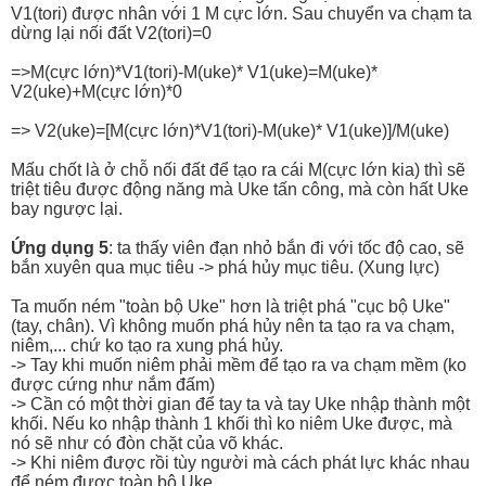
V1(tori) được nhân với 1 M cực lớn. Sau chuyển va chạm ta
dừng lại nối đất V2(tori)=0
=>M(cực lớn)*V1(tori)-M(uke)* V1(uke)=M(uke)*
V2(uke)+M(cực lớn)*0
=> V2(uke)=[M(cực lớn)*V1(tori)-M(uke)* V1(uke)]/M(uke)
Mấu chốt là ở chỗ nối đất để tạo ra cái M(cực lớn kia) thì sẽ
triệt tiêu được động năng mà Uke tấn công, mà còn hất Uke
bay ngược lại.
Ứng dụng 5
: ta thấy viên đạn nhỏ bắn đi với tốc độ cao, sẽ
bắn xuyên qua mục tiêu -> phá hủy mục tiêu. (Xung lực)
Ta muốn ném "toàn bộ Uke" hơn là triệt phá "cục bộ Uke"
(tay, chân). Vì không muốn phá hủy nên ta tạo ra va chạm,
niêm,... chứ ko tạo ra xung phá hủy.
-> Tay khi muốn niêm phải mềm để tạo ra va chạm mềm (ko
được cứng như nắm đấm)
-> Cần có một thời gian để tay ta và tay Uke nhập thành một
khối. Nếu ko nhập thành 1 khối thì ko niêm Uke được, mà
nó sẽ như có đòn chặt của võ khác.
-> Khi niêm được rồi tùy người mà cách phát lực khác nhau
để ném được toàn bộ Uke.