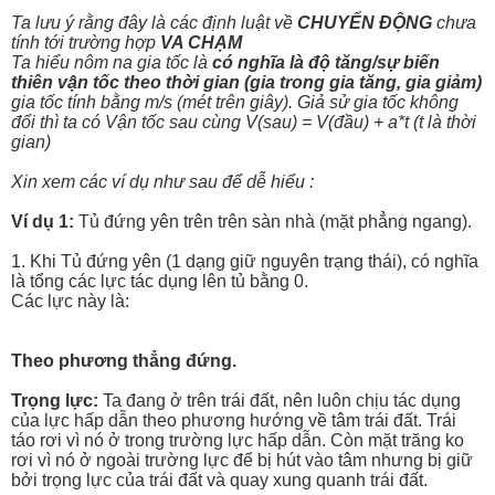
Ta lưu ý rằng đây là các định luật về
CHUYỂN ĐỘNG
chưa
tính tới trường hợp
VA CHẠM
Ta hiểu nôm na gia tốc là
có nghĩa là độ tăng/sự biến
thiên vận tốc theo thời gian (gia trong gia tăng, gia giảm)
gia tốc tính bằng m/s (mét trên giây). Giả sử gia tốc không
đổi thì ta có Vận tốc sau cùng V(sau) = V(đầu) + a*t (t là thời
gian)
Xin xem các ví dụ như sau để dễ hiểu :
Ví dụ 1:
Tủ đứng yên trên trên sàn nhà (mặt phẳng ngang).
1. Khi Tủ đứng yên (1 dạng giữ nguyên trạng thái), có nghĩa
là tổng các lực tác dụng lên tủ bằng 0.
Các lực này là:
Theo phương thẳng đứng.
Trọng lực:
Ta đang ở trên trái đất, nên luôn chịu tác dụng
của lực hấp dẫn theo phương hướng về tâm trái đất. Trái
táo rơi vì nó ở trong trường lực hấp dẫn. Còn mặt trăng ko
rơi vì nó ở ngoài trường lực để bị hút vào tâm nhưng bị giữ
bởi trọng lực của trái đất và quay xung quanh trái đất.