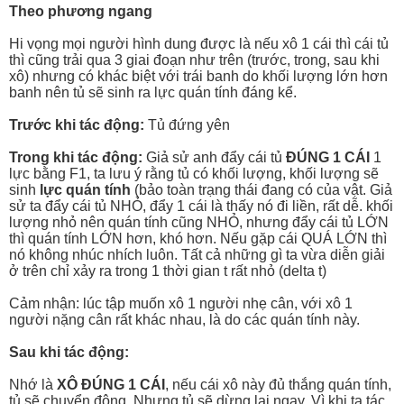
Theo phương ngang
Hi vọng mọi người hình dung được là nếu xô 1 cái thì cái tủ
thì cũng trải qua 3 giai đoạn như trên (trước, trong, sau khi
xô) nhưng có khác biệt với trái banh do khối lượng lớn hơn
banh nên tủ sẽ sinh ra lực quán tính đáng kể.
Trước khi tác động:
Tủ đứng yên
Trong khi tác động:
Giả sử anh đẩy cái tủ
ĐÚNG 1 CÁI
1
lực bằng F1, ta lưu ý rằng tủ có khối lượng, khối lượng sẽ
sinh
lực quán tính
(bảo toàn trạng thái đang có của vật. Giả
sử ta đẩy cái tủ NHỎ, đẩy 1 cái là thấy nó đi liền, rất dễ. khối
lượng nhỏ nên quán tính cũng NHỎ, nhưng đẩy cái tủ LỚN
thì quán tính LỚN hơn, khó hơn. Nếu gặp cái QUÁ LỚN thì
nó không nhúc nhích luôn. Tất cả những gì ta vừa diễn giải
ở trên chỉ xảy ra trong 1 thời gian t rất nhỏ (delta t)
Cảm nhận: lúc tập muốn xô 1 người nhẹ cân, với xô 1
người nặng cân rất khác nhau, là do các quán tính này.
Sau khi tác động:
Nhớ là
XÔ ĐÚNG 1 CÁI
, nếu cái xô này đủ thắng quán tính,
tủ sẽ chuyển động. Nhưng tủ sẽ dừng lại ngay. Vì khi ta tác