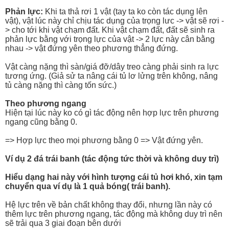
Phản lực:
Khi ta thả rơi 1 vật (tay ta ko còn tác dụng lên
vật), vật lúc này chỉ chịu tác dụng của trọng lưc -> vật sẽ rơi -
> cho tới khi vật chạm đất. Khi vật chạm đất, đất sẽ sinh ra
phản lực bằng với trọng lực của vật -> 2 lực này cân bằng
nhau -> vật đứng yên theo phương thẳng đứng.
Vật càng nặng thì sàn/giá đỡ/dây treo càng phải sinh ra lực
tương ứng. (Giả sử ta nâng cái tủ lơ lửng trên không, nâng
tủ càng nặng thì càng tốn sức.)
Theo phương ngang
Hiện tại lúc này ko có gì tác động nên hợp lực trên phương
ngang cũng bằng 0.
=> Hợp lực theo mọi phương bằng 0 => Vật đứng yên.
Ví dụ 2 đá trái banh (tác động tức thời và không duy trì)
Hiểu dạng hai này với hình tượng cái tủ hơi khó, xin tạm
chuyển qua ví dụ là 1 quả bóng( trái banh).
Hệ lực trên về bản chất không thay đổi, nhưng lần này có
thêm lực trên phương ngang, tác động mà không duy trì nên
sẽ trải qua 3 giai đoạn bên dưới