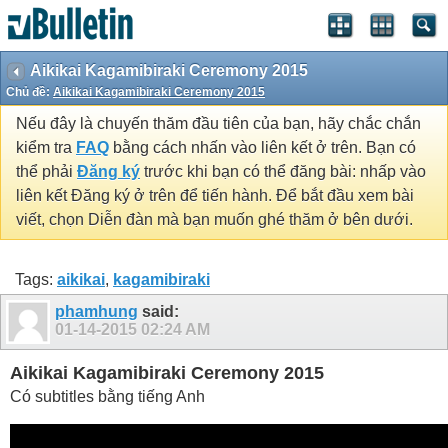
Aikikai Kagamibiraki Ceremony 2015
Chủ đề:
Aikikai Kagamibiraki Ceremony 2015
Nếu đây là chuyến thăm đầu tiên của bạn, hãy chắc chắn
kiểm tra
FAQ
bằng cách nhấn vào liên kết ở trên. Bạn có
thể phải
Đăng ký
trước khi bạn có thể đăng bài: nhấp vào
liên kết Đăng ký ở trên để tiến hành. Để bắt đầu xem bài
viết, chọn Diễn đàn mà bạn muốn ghé thăm ở bên dưới.
Tags:
aikikai
,
kagamibiraki
phamhung
said:
01-14-2015
02:24 AM
Aikikai Kagamibiraki Ceremony 2015
Có subtitles bằng tiếng Anh