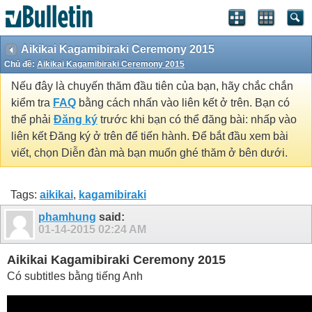
Aikikai Kagamibiraki Ceremony 2015
Chủ đề:
Aikikai Kagamibiraki Ceremony 2015
Nếu đây là chuyến thăm đầu tiên của bạn, hãy chắc chắn
kiểm tra
FAQ
bằng cách nhấn vào liên kết ở trên. Bạn có
thể phải
Đăng ký
trước khi bạn có thể đăng bài: nhấp vào
liên kết Đăng ký ở trên để tiến hành. Để bắt đầu xem bài
viết, chọn Diễn đàn mà bạn muốn ghé thăm ở bên dưới.
Tags:
aikikai
,
kagamibiraki
phamhung
said:
01-14-2015
02:24 AM
Aikikai Kagamibiraki Ceremony 2015
Có subtitles bằng tiếng Anh