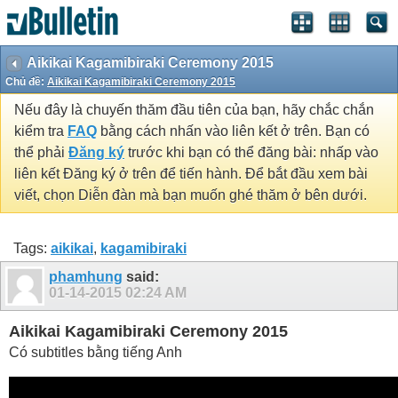
Aikikai Kagamibiraki Ceremony 2015
Chủ đề:
Aikikai Kagamibiraki Ceremony 2015
Nếu đây là chuyến thăm đầu tiên của bạn, hãy chắc chắn
kiểm tra
FAQ
bằng cách nhấn vào liên kết ở trên. Bạn có
thể phải
Đăng ký
trước khi bạn có thể đăng bài: nhấp vào
liên kết Đăng ký ở trên để tiến hành. Để bắt đầu xem bài
viết, chọn Diễn đàn mà bạn muốn ghé thăm ở bên dưới.
Tags:
aikikai
,
kagamibiraki
phamhung
said:
01-14-2015
02:24 AM
Aikikai Kagamibiraki Ceremony 2015
Có subtitles bằng tiếng Anh