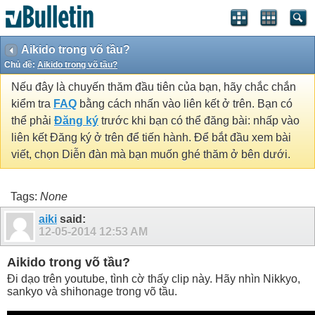
Aikido trong võ tầu?
Chủ đề:
Aikido trong võ tầu?
Nếu đây là chuyến thăm đầu tiên của bạn, hãy chắc chắn
kiểm tra
FAQ
bằng cách nhấn vào liên kết ở trên. Bạn có
thể phải
Đăng ký
trước khi bạn có thể đăng bài: nhấp vào
liên kết Đăng ký ở trên để tiến hành. Để bắt đầu xem bài
viết, chọn Diễn đàn mà bạn muốn ghé thăm ở bên dưới.
Tags:
None
aiki
said:
12-05-2014
12:53 AM
Aikido trong võ tầu?
Đi dạo trên youtube, tình cờ thấy clip này. Hãy nhìn Nikkyo,
sankyo và shihonage trong võ tầu.