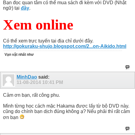
Bạn đọc quan tâm có thể mua sách đi kèm với DVD (Nhật
ngữ) tại
đây
.
Xem online
Có thể xem trực tuyến tại địa chỉ dưới đây.
http://gokuraku-shujo.blogspot.com/2...on-Aikido.html
Vạn vật nhất như
MinhDao
said:
11-08-2014
10:41 PM
Cảm ơn bạn, rất công phu.
Mình từng học cách mặc Hakama được lấy từ bộ DVD này.
cũng do chính bạn dịch đúng không ạ? Nếu phải thì rất cảm
ơn bạn