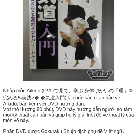
Nhập môn Aikidō (DVDで見て、学ぶ 身体づかいの「理」を
究める!<実践>� �気道入門) là cuốn sách căn bản về
Aikidō, bán kèm với DVD hướng dẫn.
Với thời lượng 80 phút, DVD này hướng dẫn người sơ tâm
mọi kỹ thuật căn bản và giúp họ lý giải triệt để về thuật lý của
môn võ này.
Phần DVD được Gokuraku Shujō dịch phụ đề Việt ngữ.