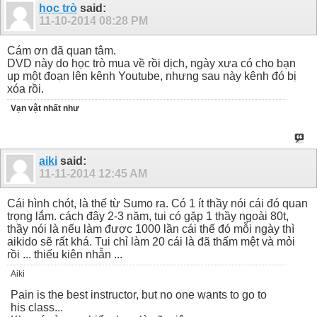
học trò
said:
11-10-2014
08:28 PM
Cám ơn đã quan tâm.
DVD này do học trò mua về rồi dịch, ngày xưa có cho bạn
up một đoạn lên kênh Youtube, nhưng sau này kênh đó bị
xóa rồi.
Vạn vật nhất như
aiki
said:
11-11-2014
12:45 AM
Cái hình chót, là thế từ Sumo ra. Có 1 ít thầy nói cái đó quan
trọng lắm. cách đây 2-3 năm, tui có gặp 1 thầy ngoài 80t,
thầy nói là nếu làm được 1000 lần cái thế đó mỗi ngày thì
aikido sẽ rất khá. Tui chỉ làm 20 cái là đã thấm mệt và mỏi
rồi ... thiếu kiên nhẫn ...
Aiki
Pain is the best instructor, but no one wants to go to
his class...