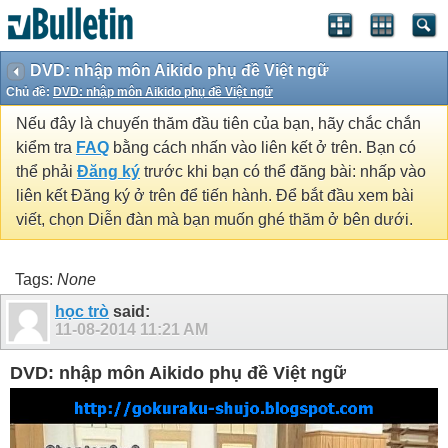
DVD: nhập môn Aikido phụ đề Việt ngữ
Chủ đề:
DVD: nhập môn Aikido phụ đề Việt ngữ
Nếu đây là chuyến thăm đầu tiên của bạn, hãy chắc chắn
kiểm tra
FAQ
bằng cách nhấn vào liên kết ở trên. Bạn có
thể phải
Đăng ký
trước khi bạn có thể đăng bài: nhấp vào
liên kết Đăng ký ở trên để tiến hành. Để bắt đầu xem bài
viết, chọn Diễn đàn mà bạn muốn ghé thăm ở bên dưới.
Tags:
None
học trò
said:
11-08-2014
11:21 AM
DVD: nhập môn Aikido phụ đề Việt ngữ