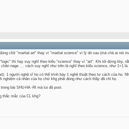
g chữ "martial art" thay vì "martial science" vì lý dó sau (mà chả ai nói mar
ogic" thì hay suy nghĩ theo kiểu "science" thay vì "art". Khi tôi đứng lớp, r
 chân nage .... cách suy nghĩ như trên là nghĩ theo kiểu science, như 1+1 là 
art). 1 người nghệ sĩ họ có thể trình bày 1 nghệ thuật theo tư cách của họ. 
inh nghiệm cá nhân của họ chứ khg phải đúng như cách thầy đã chỉ họ.
I trong bài SHU-HA -RI mà tui đã post.
úng thắc mắc của CL khg?