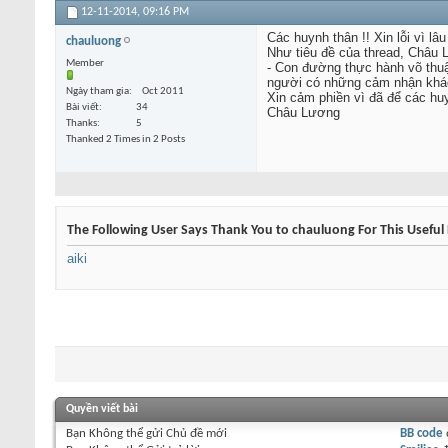
12-11-2014,
09:16 PM
Các huynh thân !! Xin lỗi vì lâu
chauluong
Như tiêu đề của thread, Châu 
Member
- Con đường thực hành võ thuậ
người có những cảm nhận khác
Ngày tham gia
Oct 2011
Xin cảm phiền vì đã để các hu
Bài viết
34
Châu Lương
Thanks
5
Thanked 2 Times in 2 Posts
The Following User Says Thank You to chauluong For This Useful 
aiki
Quyền viết bài
Bạn
Không thể
gửi Chủ đề mới
BB code