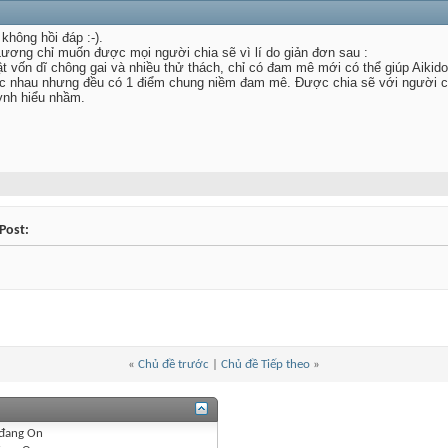
 không hồi đáp :-).
Lương chỉ muốn được mọi người chia sẽ vì lí do giản đơn sau :
t vốn dĩ chông gai và nhiều thử thách, chỉ có đam mê mới có thể giúp Aiki
 nhau nhưng đều có 1 điểm chung niềm đam mê. Được chia sẽ với người co
ynh hiểu nhầm.
Post:
«
Chủ đề trước
|
Chủ đề Tiếp theo
»
đang
On