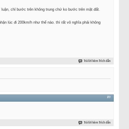
ý luận, chỉ bước trên không trung chứ ko bước trên mặt đất.
ận lúc đi 200km/h như thế nào. thì rất vô nghĩa phải không
Trả lời kèm Trích dẫn
#9
Trả lời kèm Trích dẫn