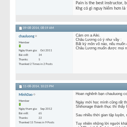
Pain is the best instructor, 
Khg có gì nguy hiểm hơn là
09-08-2014,
08:19 AM
Cảm ơn a Aiki.
chauluong
Châu Lương có ý như vầy :
Member
Bất kỳ môn võ nào, nếu muốn 
Châu Lương muốn được mọi ngư
Ngày tham gia
Oct 2011
Bài viết
34
Thanks
5
Thanked 2 Times in 2 Posts
11-08-2014,
10:23 PM
Hoan nghênh bạn chauluong co 
MinhDao
Member
Ngày mới học mình cũng rất thí
Shihonage thành thục thì thấy
Ngày tham gia
Sep 2012
Bài viết
65
Sau nhiều thời gian tập luyện, 
Thanks
22
Thanked 15 Times in 9 Posts
Tuy nhiên những lời người khác