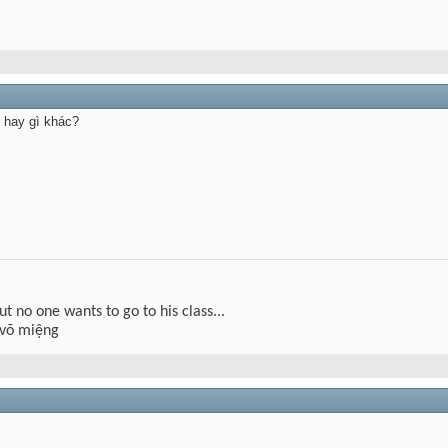
õ hay gì khác?
but no one wants to go to his class...
 võ miệng