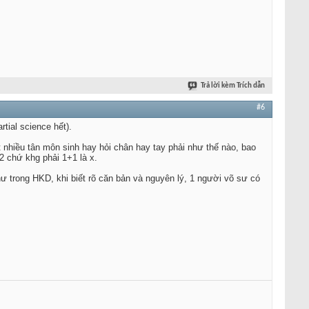
Trả lời kèm Trích dẫn
#6
tial science hết).
ất nhiều tân môn sinh hay hỏi chân hay tay phải như thế nào, bao
2 chứ khg phải 1+1 là x.
Như trong HKD, khi biết rõ căn bản và nguyên lý, 1 người võ sư có