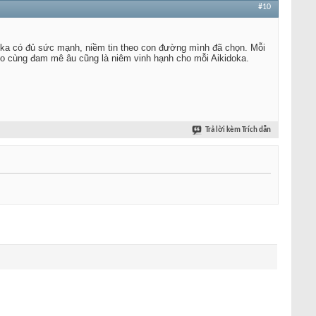
#10
doka có đủ sức mạnh, niềm tin theo con đường mình đã chọn. Mỗi
 cùng đam mê âu cũng là niêm vinh hạnh cho mỗi Aikidoka.
Trả lời kèm Trích dẫn