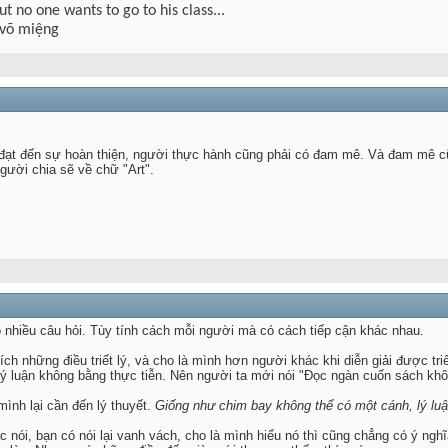
but no one wants to go to his class...
 võ miệng
đạt đến sự hoàn thiện, người thực hành cũng phải có đam mê. Và đam mê cũ
ời chia sẽ về chữ "Art".
nhiều câu hỏi. Tùy tính cách mỗi người mà có cách tiếp cận khác nhau.
ch những điều triết lý, và cho là mình hơn người khác khi diễn giải được tr
 lý luận không bằng thực tiễn. Nên người ta mới nói "Đọc ngàn cuốn sách k
mình lại cần đến lý thuyết.
Giống như chim bay không thể có một cánh, lý luận
 nói, bạn có nói lại vanh vách, cho là mình hiểu nó thì cũng chẳng có ý nghĩ