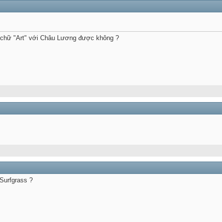
ề chữ "Art" với Châu Lương được không ?
 Surfgrass ?