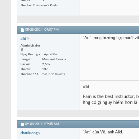
Thanks
5
Thanked 2 Times in 2 Posts
08-25-2014,
09:07 PM
"Art" trong trường hợp nào? v
aiki
Administrator
Ngày tham gia
Apr 2006
Đang ở
Montreal Canada
Bài viết
2,537
Thanks
137
Thanked 164 Times in 118 Posts
Aiki
Pain is the best instructor, 
Khg có gì nguy hiểm hơn là
09-04-2014,
07:48 AM
"Art" của Võ, anh Aiki.
chauluong