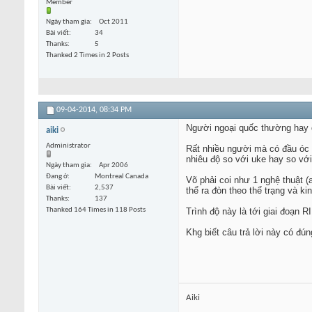
Member
Ngày tham gia
Oct 2011
Bài viết
34
Thanks
5
Thanked 2 Times in 2 Posts
09-04-2014,
08:34 PM
Người ngoại quốc thường hay dùn
aiki
Administrator
Rất nhiều người mà có đầu óc "l
nhiêu độ so với uke hay so với
Ngày tham gia
Apr 2006
Đang ở
Montreal Canada
Võ phải coi như 1 nghệ thuật (
Bài viết
2,537
thể ra đòn theo thể trạng và k
Thanks
137
Thanked 164 Times in 118 Posts
Trình độ này là tới giai đoạn R
Khg biết câu trả lời này có đ
Aiki