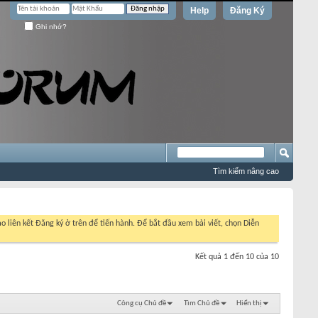
Help
Đăng Ký
Ghi nhớ?
Tìm kiếm nâng cao
o liên kết Đăng ký ở trên để tiến hành. Để bắt đầu xem bài viết, chọn Diễn
Kết quả 1 đến 10 của 10
Công cụ Chủ đề
Tìm Chủ đề
Hiển thị