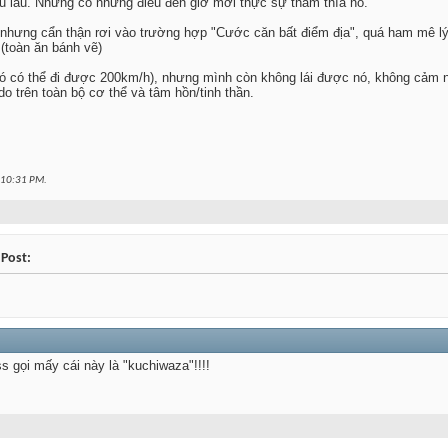
àu làu. Nhưng có những điều đến giờ mới thực sự thấm thía nó.
ốt, nhưng cẩn thận rơi vào trường hợp "Cước căn bất điểm địa", quá ham mê l
(toàn ăn bánh vẽ)
nó có thể đi được 200km/h), nhưng mình còn không lái được nó, không cảm nh
o trên toàn bộ cơ thể và tâm hồn/tinh thần.
10:31 PM
.
 Post:
s gọi mấy cái này là "kuchiwaza"!!!!