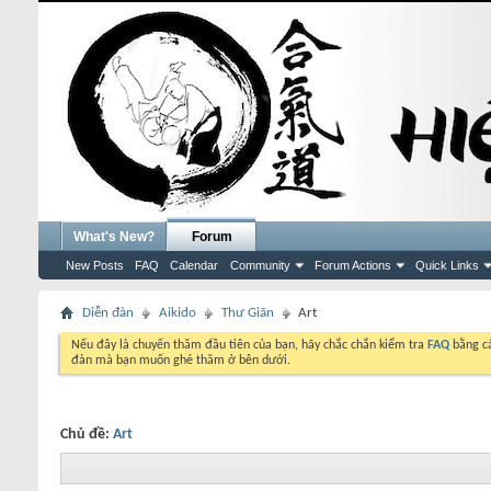
What's New?
Forum
New Posts
FAQ
Calendar
Community
Forum Actions
Quick Links
Diễn đàn
Aikido
Thư Giãn
Art
Nếu đây là chuyến thăm đầu tiên của bạn, hãy chắc chắn kiểm tra
FAQ
bằng cá
đàn mà bạn muốn ghé thăm ở bên dưới.
Chủ đề:
Art