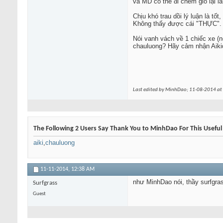
và MD có thể đi chém gió lại l
Chịu khó trau dồi lý luận là t
Không thấy được cái "THỰC". 
Nói vanh vách về 1 chiếc xe (
chauluong? Hãy cảm nhận Aikid
Last edited by MinhDao; 11-08-2014 at
The Following 2 Users Say Thank You to MinhDao For This Useful
aiki
,
chauluong
11-11-2014,
12:38 AM
như MinhDao nói, thầy surfgras
Surfgrass
Guest