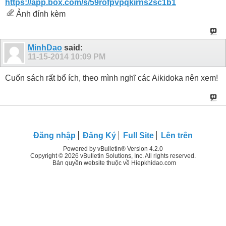
https://app.box.com/s/59rofpvpqkirns2sc1b1
Ảnh đính kèm
MinhDao
said:
11-15-2014
10:09 PM
Cuốn sách rất bổ ích, theo mình nghĩ các Aikidoka nên xem!
Đăng nhập
Đăng Ký
Full Site
Lên trên
Powered by vBulletin® Version 4.2.0
Copyright © 2026 vBulletin Solutions, Inc. All rights reserved.
Bản quyền website thuộc về Hiepkhidao.com