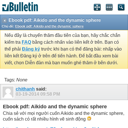
Ebook pdf: Aikido and the dynamic sphere
Chủ đề:
Ebook pdf: Aikido and the dynamic sphere
Nếu đây là chuyến thăm đầu tiên của bạn, hãy chắc chắn
kiểm tra
FAQ
bằng cách nhấn vào liên kết ở trên. Bạn có
thể phải
Đăng ký
trước khi bạn có thể đăng bài: nhấp vào
liên kết Đăng ký ở trên để tiến hành. Để bắt đầu xem bài
viết, chọn Diễn đàn mà bạn muốn ghé thăm ở bên dưới.
Tags:
None
chithanh
said:
03-19-2014
09:58 PM
Ebook pdf: Aikido and the dynamic sphere
Chia sẻ với mọi người cuốn Aikido and the dynamic sphere,
cuốn sách có rất nhiều hình vẽ sinh động