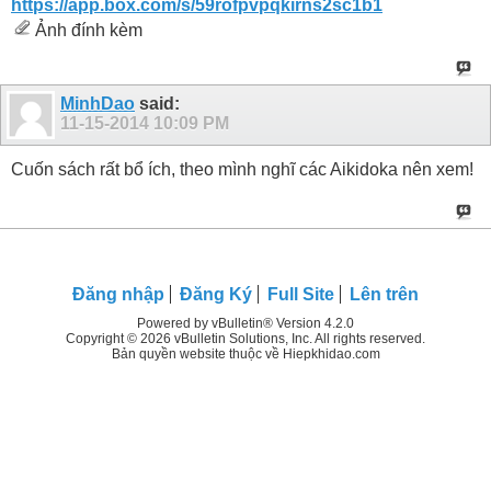
https://app.box.com/s/59rofpvpqkirns2sc1b1
Ảnh đính kèm
MinhDao
said:
11-15-2014
10:09 PM
Cuốn sách rất bổ ích, theo mình nghĩ các Aikidoka nên xem!
Đăng nhập
Đăng Ký
Full Site
Lên trên
Powered by vBulletin® Version 4.2.0
Copyright © 2026 vBulletin Solutions, Inc. All rights reserved.
Bản quyền website thuộc về Hiepkhidao.com