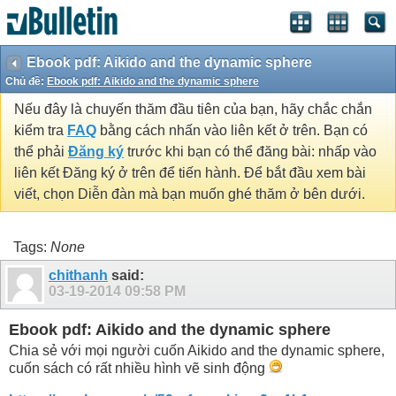
Ebook pdf: Aikido and the dynamic sphere
Chủ đề:
Ebook pdf: Aikido and the dynamic sphere
Nếu đây là chuyến thăm đầu tiên của bạn, hãy chắc chắn
kiểm tra
FAQ
bằng cách nhấn vào liên kết ở trên. Bạn có
thể phải
Đăng ký
trước khi bạn có thể đăng bài: nhấp vào
liên kết Đăng ký ở trên để tiến hành. Để bắt đầu xem bài
viết, chọn Diễn đàn mà bạn muốn ghé thăm ở bên dưới.
Tags:
None
chithanh
said:
03-19-2014
09:58 PM
Ebook pdf: Aikido and the dynamic sphere
Chia sẻ với mọi người cuốn Aikido and the dynamic sphere,
cuốn sách có rất nhiều hình vẽ sinh động