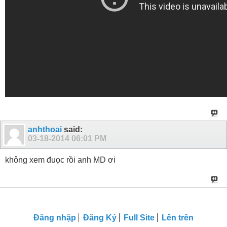
anhthoai
said:
03-18-2014
06:01 PM
không xem đuọc rồi anh MD ơi
Đăng nhập
Đăng Ký
Full Site
Lên trên