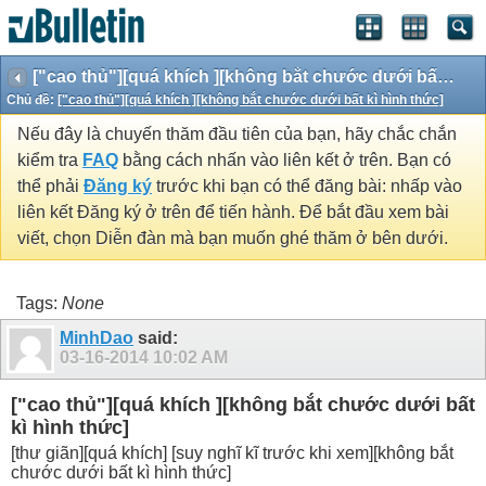
["cao thủ"][quá khích ][không bắt chước dưới bất kì hình thức]
Chủ đề:
["cao thủ"][quá khích ][không bắt chước dưới bất kì hình thức]
Nếu đây là chuyến thăm đầu tiên của bạn, hãy chắc chắn
kiểm tra
FAQ
bằng cách nhấn vào liên kết ở trên. Bạn có
thể phải
Đăng ký
trước khi bạn có thể đăng bài: nhấp vào
liên kết Đăng ký ở trên để tiến hành. Để bắt đầu xem bài
viết, chọn Diễn đàn mà bạn muốn ghé thăm ở bên dưới.
Tags:
None
MinhDao
said:
03-16-2014
10:02 AM
["cao thủ"][quá khích ][không bắt chước dưới bất
kì hình thức]
[thư giãn][quá khích] [suy nghĩ kĩ trước khi xem][không bắt
chước dưới bất kì hình thức]