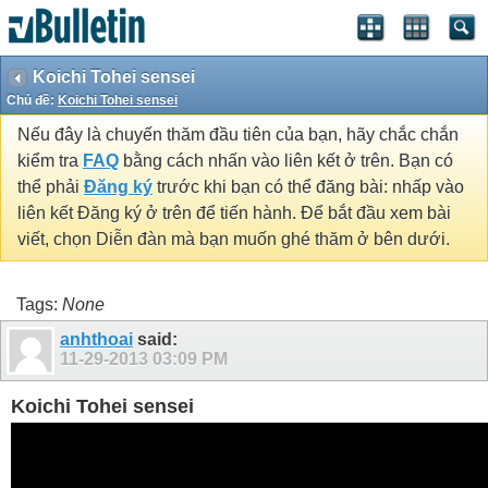
Koichi Tohei sensei
Chủ đề:
Koichi Tohei sensei
Nếu đây là chuyến thăm đầu tiên của bạn, hãy chắc chắn
kiểm tra
FAQ
bằng cách nhấn vào liên kết ở trên. Bạn có
thể phải
Đăng ký
trước khi bạn có thể đăng bài: nhấp vào
liên kết Đăng ký ở trên để tiến hành. Để bắt đầu xem bài
viết, chọn Diễn đàn mà bạn muốn ghé thăm ở bên dưới.
Tags:
None
anhthoai
said:
11-29-2013
03:09 PM
Koichi Tohei sensei