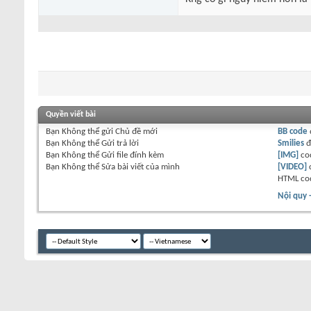
Quyền viết bài
Bạn
Không thể
gửi Chủ đề mới
BB code
Bạn
Không thể
Gửi trả lời
Smilies
đ
Bạn
Không thể
Gửi file đính kèm
[IMG]
co
Bạn
Không thể
Sửa bài viết của mình
[VIDEO]
HTML co
Nội quy 