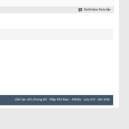
Trả lời kèm Trích dẫn
Liên lạc với chúng tôi
Hiệp Khí Đạo - Aikido
Lưu trữ
Lên trên