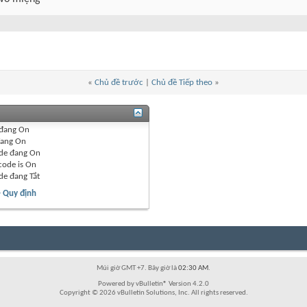
«
Chủ đề trước
|
Chủ đề Tiếp theo
»
đang
On
ang
On
de đang
On
code is
On
de đang
Tắt
- Quy định
Múi giờ GMT +7. Bây giờ là
02:30 AM
.
Powered by vBulletin® Version 4.2.0
Copyright © 2026 vBulletin Solutions, Inc. All rights reserved.