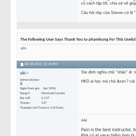
có cách tập tốt, chia sẻ sẽ gi
Câu hỏi này của Steven có lẽ "
The Following User Says Thank You to phamhung For This Useful
aiki
08-16-2013,
11:15 PM
Ste định nghĩa chữ "nhân" đi. t
aiki
Administrator
HKD ai học mà chả được? cái qu
Ngày tham gia
Apr 2006
Đang ở
Montreal Canada
Bài viết
2,537
Thanks
137
Thanked 164 Times in 118 Posts
Aiki
Pain is the best instructor, 
Khg có gì nguy hiểm hơn là