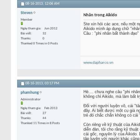
08-16-2013,
12:06 AM
Steven
Nhân trong Aikido
Member
Ste xin hỏi các ace, nếu một n
Aikido mình áp dụng chữ "nhân
Ngày tham gia
Jun 2012
Câu : "phi nhân bất thành đạo
Bài viết
32
Thanks
0
Thanked 0 Times in 0 Posts
www.dapharco.vn
08-16-2013,
03:17 PM
Hè.... chưa nghe câu "phi nhâ
phamhung
không chỉ Aikido, mà làm bất 
Administrator
Đối với người luyện võ, cái "t
Ngày tham gia
Feb 2013
đây. Ai biết được một cụ già n
Bài viết
27
trẻ đó chắc chắn không có cái 
Thanks
44
Thanked 11 Times in 8 Posts
Còn riêng về kỹ thuật của Aikid
diễn đàn, tôi cho rằng kỹ thuậ
cái gốc, nguyên lý của Aikido.
tập luyện với người khác cũng 