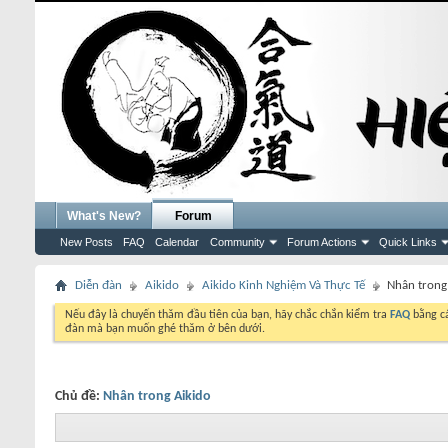
What's New?
Forum
New Posts
FAQ
Calendar
Community
Forum Actions
Quick Links
Diễn đàn
Aikido
Aikido Kinh Nghiệm Và Thực Tế
Nhân trong
Nếu đây là chuyến thăm đầu tiên của bạn, hãy chắc chắn kiểm tra
FAQ
bằng cá
đàn mà bạn muốn ghé thăm ở bên dưới.
Chủ đề:
Nhân trong Aikido