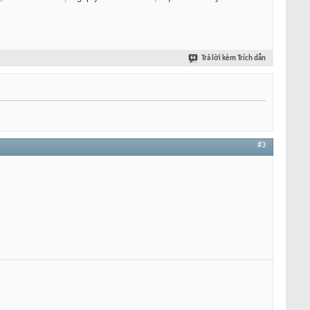
Trả lời kèm Trích dẫn
#3