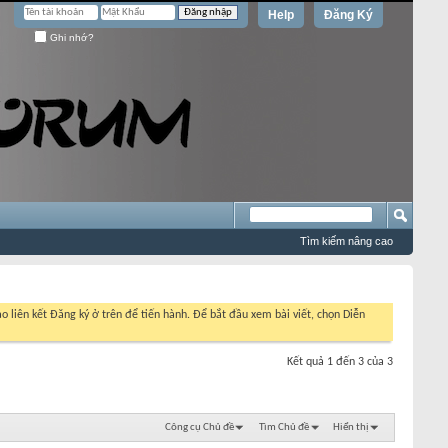
Help
Đăng Ký
Ghi nhớ?
Tìm kiếm nâng cao
o liên kết Đăng ký ở trên để tiến hành. Để bắt đầu xem bài viết, chọn Diễn
Kết quả 1 đến 3 của 3
Công cụ Chủ đề
Tìm Chủ đề
Hiển thị