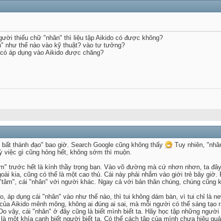
gười thiếu chữ "nhân" thì liệu tập Aikido có được không?
" như thế nào vào kỹ thuật? vào tư tưởng?
" có áp dụng vào Aikido được chăng?
n bất thành đạo" bao giờ. Search Google cũng không thấy
Tuy nhiên, "nhân"
kỳ việc gì cũng hỏng hết, không sớm thì muộn.
âm" trước hết là kính thầy trọng bạn. Vào võ đường mà cứ nhơn nhơn, ta đây 
goài kia, cũng có thể là một cao thủ. Cái này phải nhắm vào giới trẻ bây g
"tâm", cái "nhân" với người khác. Ngay cả với bản thân chúng, chúng cũng k
o, áp dụng cái "nhân" vào như thế nào, thì tui không dám bàn, vì tui chỉ là n
t của Aikido mênh mông, không ai đúng ai sai, mà mỗi người có thể sáng tạo
 Do vậy, cái "nhân" ở đây cũng là biết mình biết ta. Hãy học tập những ngườ
là một khía cạnh biết người biết ta. Có thể cách tập của mình chưa hiệu qu