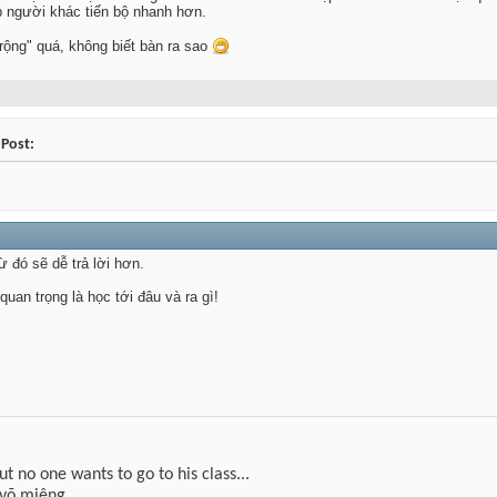
úp người khác tiến bộ nhanh hơn.
rộng" quá, không biết bàn ra sao
 Post:
ừ đó sẽ dễ trả lời hơn.
an trọng là học tới đâu và ra gì!
but no one wants to go to his class...
 võ miệng