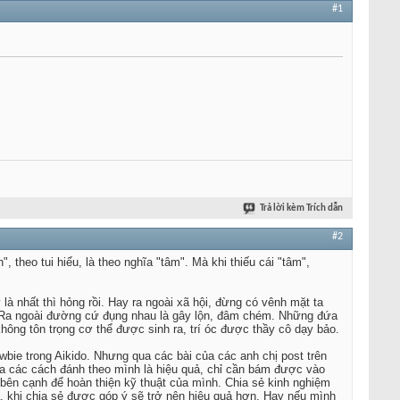
#1
Trả lời kèm Trích dẫn
#2
, theo tui hiểu, là theo nghĩa "tâm". Mà khi thiếu cái "tâm",
là nhất thì hỏng rồi. Hay ra ngoài xã hội, đừng có vênh mặt ta
iờ. Ra ngoài đường cứ đụng nhau là gây lộn, đâm chém. Những đứa
hông tôn trọng cơ thể được sinh ra, trí óc được thầy cô dạy bảo.
ewbie trong Aikido. Nhưng qua các bài của các anh chị post trên
 ra các cách đánh theo mình là hiệu quả, chỉ cần bám được vào
i bên cạnh để hoàn thiện kỹ thuật của mình. Chia sẻ kinh nghiệm
ả, khi chia sẻ được góp ý sẽ trở nên hiệu quả hơn. Hay nếu mình