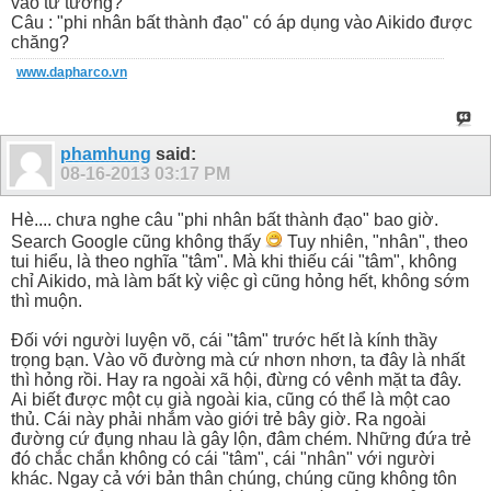
vào tư tưởng?
Câu : "phi nhân bất thành đạo" có áp dụng vào Aikido được
chăng?
www.dapharco.vn
phamhung
said:
08-16-2013
03:17 PM
Hè.... chưa nghe câu "phi nhân bất thành đạo" bao giờ.
Search Google cũng không thấy
Tuy nhiên, "nhân", theo
tui hiểu, là theo nghĩa "tâm". Mà khi thiếu cái "tâm", không
chỉ Aikido, mà làm bất kỳ việc gì cũng hỏng hết, không sớm
thì muộn.
Đối với người luyện võ, cái "tâm" trước hết là kính thầy
trọng bạn. Vào võ đường mà cứ nhơn nhơn, ta đây là nhất
thì hỏng rồi. Hay ra ngoài xã hội, đừng có vênh mặt ta đây.
Ai biết được một cụ già ngoài kia, cũng có thể là một cao
thủ. Cái này phải nhắm vào giới trẻ bây giờ. Ra ngoài
đường cứ đụng nhau là gây lộn, đâm chém. Những đứa trẻ
đó chắc chắn không có cái "tâm", cái "nhân" với người
khác. Ngay cả với bản thân chúng, chúng cũng không tôn