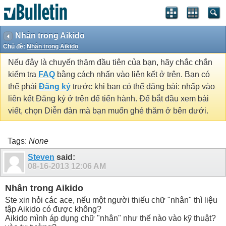
Nhân trong Aikido
Chủ đề:
Nhân trong Aikido
Nếu đây là chuyến thăm đầu tiên của bạn, hãy chắc chắn
kiểm tra
FAQ
bằng cách nhấn vào liên kết ở trên. Bạn có
thể phải
Đăng ký
trước khi bạn có thể đăng bài: nhấp vào
liên kết Đăng ký ở trên để tiến hành. Để bắt đầu xem bài
viết, chọn Diễn đàn mà bạn muốn ghé thăm ở bên dưới.
Tags:
None
Steven
said:
08-16-2013
12:06 AM
Nhân trong Aikido
Ste xin hỏi các ace, nếu một người thiếu chữ "nhân" thì liệu
tập Aikido có được không?
Aikido mình áp dụng chữ "nhân" như thế nào vào kỹ thuật?