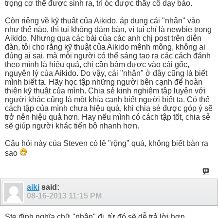
trọng cơ thể được sinh ra, trí óc được thầy cô dạy bảo.
Còn riêng về kỹ thuật của Aikido, áp dụng cái "nhân" vào
như thế nào, thì tui không dám bàn, vì tui chỉ là newbie trong
Aikido. Nhưng qua các bài của các anh chị post trên diễn
đàn, tôi cho rằng kỹ thuật của Aikido mênh mông, không ai
đúng ai sai, mà mỗi người có thể sáng tạo ra các cách đánh
theo mình là hiệu quả, chỉ cần bám được vào cái gốc,
nguyên lý của Aikido. Do vậy, cái "nhân" ở đây cũng là biết
mình biết ta. Hãy học tập những người bên cạnh để hoàn
thiện kỹ thuật của mình. Chia sẻ kinh nghiệm tập luyện với
người khác cũng là một khía cạnh biết người biết ta. Có thể
cách tập của mình chưa hiệu quả, khi chia sẻ được góp ý sẽ
trở nên hiệu quả hơn. Hay nếu mình có cách tập tốt, chia sẻ
sẽ giúp người khác tiến bộ nhanh hơn.
Câu hỏi này của Steven có lẽ "rộng" quá, không biết bàn ra
sao
aiki
said:
08-16-2013
11:15 PM
Ste định nghĩa chữ "nhân" đi. từ đó sẽ dễ trả lời hơn.