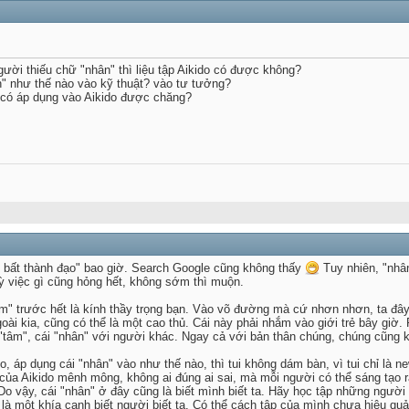
gười thiếu chữ "nhân" thì liệu tập Aikido có được không?
" như thế nào vào kỹ thuật? vào tư tưởng?
" có áp dụng vào Aikido được chăng?
n bất thành đạo" bao giờ. Search Google cũng không thấy
Tuy nhiên, "nhân"
kỳ việc gì cũng hỏng hết, không sớm thì muộn.
âm" trước hết là kính thầy trọng bạn. Vào võ đường mà cứ nhơn nhơn, ta đây 
goài kia, cũng có thể là một cao thủ. Cái này phải nhắm vào giới trẻ bây g
"tâm", cái "nhân" với người khác. Ngay cả với bản thân chúng, chúng cũng k
o, áp dụng cái "nhân" vào như thế nào, thì tui không dám bàn, vì tui chỉ là n
t của Aikido mênh mông, không ai đúng ai sai, mà mỗi người có thể sáng tạo
 Do vậy, cái "nhân" ở đây cũng là biết mình biết ta. Hãy học tập những ngườ
là một khía cạnh biết người biết ta. Có thể cách tập của mình chưa hiệu qu