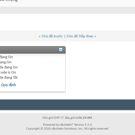
«
Chủ đề trước
|
Chủ đề Tiếp theo
»
đang
On
ang
On
de đang
On
code is
On
de đang
Tắt
- Quy định
Múi giờ GMT +7. Bây giờ là
06:24 AM
.
Powered by vBulletin® Version 4.2.0
Copyright © 2026 vBulletin Solutions, Inc. All rights reserved.