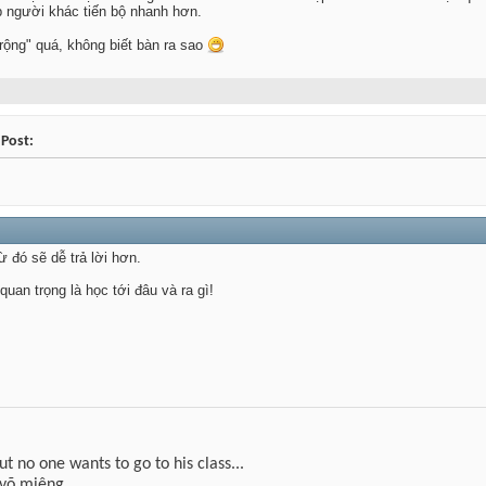
úp người khác tiến bộ nhanh hơn.
rộng" quá, không biết bàn ra sao
 Post:
ừ đó sẽ dễ trả lời hơn.
an trọng là học tới đâu và ra gì!
but no one wants to go to his class...
 võ miệng