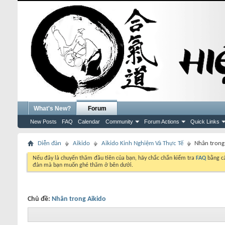
What's New?
Forum
New Posts
FAQ
Calendar
Community
Forum Actions
Quick Links
Diễn đàn
Aikido
Aikido Kinh Nghiệm Và Thực Tế
Nhân trong
Nếu đây là chuyến thăm đầu tiên của bạn, hãy chắc chắn kiểm tra
FAQ
bằng cá
đàn mà bạn muốn ghé thăm ở bên dưới.
Chủ đề:
Nhân trong Aikido