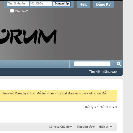
Help
Đăng Ký
Ghi nhớ?
Tìm kiếm nâng cao
o liên kết Đăng ký ở trên để tiến hành. Để bắt đầu xem bài viết, chọn Diễn
Kết quả 1 đến 3 của 3
Công cụ Chủ đề
Tìm Chủ đề
Hiển thị