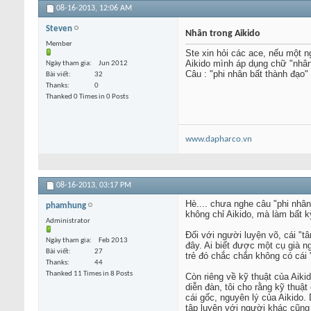
08-16-2013,
12:06 AM
Steven
Nhân trong Aikido
Member
Ste xin hỏi các ace, nếu một n
Aikido mình áp dụng chữ "nhân
Ngày tham gia
Jun 2012
Câu : "phi nhân bất thành đạo
Bài viết
32
Thanks
0
Thanked 0 Times in 0 Posts
www.dapharco.vn
08-16-2013,
03:17 PM
Hè.... chưa nghe câu "phi nhâ
phamhung
không chỉ Aikido, mà làm bất 
Administrator
Đối với người luyện võ, cái "t
Ngày tham gia
Feb 2013
đây. Ai biết được một cụ già n
Bài viết
27
trẻ đó chắc chắn không có cái 
Thanks
44
Thanked 11 Times in 8 Posts
Còn riêng về kỹ thuật của Aikid
diễn đàn, tôi cho rằng kỹ thuậ
cái gốc, nguyên lý của Aikido.
tập luyện với người khác cũng 