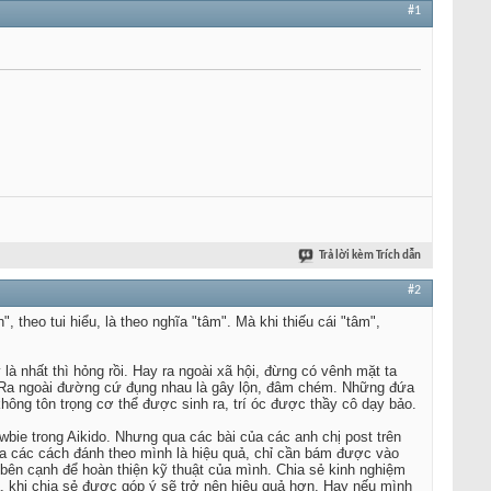
#1
Trả lời kèm Trích dẫn
#2
, theo tui hiểu, là theo nghĩa "tâm". Mà khi thiếu cái "tâm",
là nhất thì hỏng rồi. Hay ra ngoài xã hội, đừng có vênh mặt ta
iờ. Ra ngoài đường cứ đụng nhau là gây lộn, đâm chém. Những đứa
hông tôn trọng cơ thể được sinh ra, trí óc được thầy cô dạy bảo.
ewbie trong Aikido. Nhưng qua các bài của các anh chị post trên
 ra các cách đánh theo mình là hiệu quả, chỉ cần bám được vào
i bên cạnh để hoàn thiện kỹ thuật của mình. Chia sẻ kinh nghiệm
ả, khi chia sẻ được góp ý sẽ trở nên hiệu quả hơn. Hay nếu mình