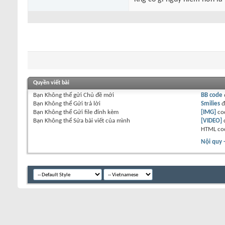
Quyền viết bài
Bạn
Không thể
gửi Chủ đề mới
BB code
Bạn
Không thể
Gửi trả lời
Smilies
đ
Bạn
Không thể
Gửi file đính kèm
[IMG]
co
Bạn
Không thể
Sửa bài viết của mình
[VIDEO]
HTML co
Nội quy 