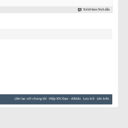
Trả lời kèm Trích dẫn
Liên lạc với chúng tôi
Hiệp Khí Đạo - Aikido
Lưu trữ
Lên trên