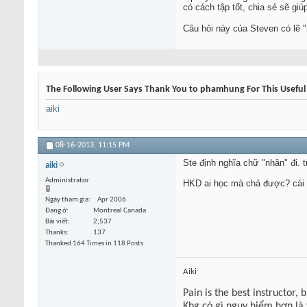
có cách tập tốt, chia sẻ sẽ gi
Câu hỏi này của Steven có lẽ "
The Following User Says Thank You to phamhung For This Useful
aiki
08-16-2013,
11:15 PM
Ste định nghĩa chữ "nhân" đi. t
aiki
Administrator
HKD ai học mà chả được? cái qu
Ngày tham gia
Apr 2006
Đang ở
Montreal Canada
Bài viết
2,537
Thanks
137
Thanked 164 Times in 118 Posts
Aiki
Pain is the best instructor, 
Khg có gì nguy hiểm hơn là