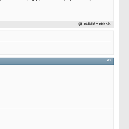
Trả lời kèm Trích dẫn
#3