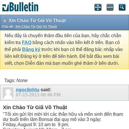
Xin Chào Từ Giã Võ Thuật
Chủ đề:
Xin Chào Từ Giã Võ Thuật
Nếu đây là chuyến thăm đầu tiên của bạn, hãy chắc chắn
kiểm tra
FAQ
bằng cách nhấn vào liên kết ở trên. Bạn có
thể phải
Đăng ký
trước khi bạn có thể đăng bài: nhấp vào
liên kết Đăng ký ở trên để tiến hành. Để bắt đầu xem bài
viết, chọn Diễn đàn mà bạn muốn ghé thăm ở bên dưới.
Tags:
None
ngoclinhtu
said:
07-15-2013
08:46 PM
Xin Chào Từ Giã Võ Thuật
"Tôi xin gửi lời mời tới các thân hữu và môn sinh đến tham
dự buổi triển lãm Bonsai đại quy mô vào 3 ngày:
Friday, August 9: 10 am to 9 pm.