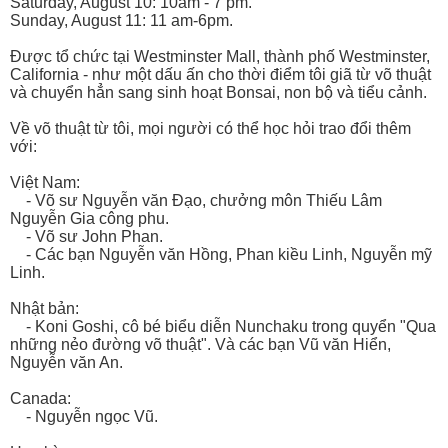
Saturday, August 10: 10am - 7 pm.
Sunday, August 11: 11 am-6pm.
Được tổ chức tại Westminster Mall, thành phố Westminster,
California - như một dấu ấn cho thời điểm tôi giã từ võ thuật
và chuyển hẳn sang sinh hoạt Bonsai, non bộ và tiểu cảnh.
Về võ thuật từ tôi, mọi người có thể học hỏi trao đổi thêm
với:
Việt Nam:
- Võ sư Nguyễn văn Đạo, chưởng môn Thiếu Lâm
Nguyễn Gia công phu.
- Võ sư John Phan.
- Các bạn Nguyễn văn Hồng, Phan kiều Linh, Nguyễn mỹ
Linh.
Nhật bản:
- Koni Goshi, cô bé biểu diễn Nunchaku trong quyển "Qua
những nẻo đường võ thuật". Và các bạn Vũ văn Hiển,
Nguyễn văn An.
Canada:
- Nguyễn ngọc Vũ.