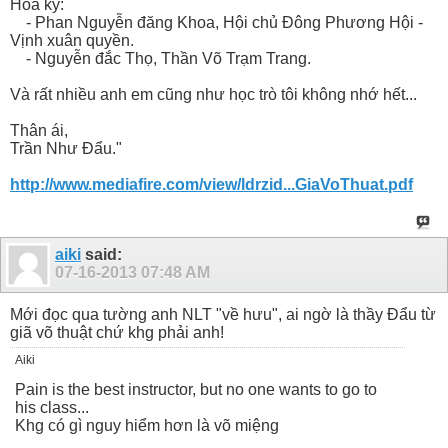
Hoa kỳ:
- Phan Nguyễn đăng Khoa, Hội chủ Đông Phương Hội -
Vịnh xuân quyền.
- Nguyễn đắc Thọ, Thần Võ Trạm Trang.
Và rất nhiều anh em cũng như học trò tôi không nhớ hết...
Thân ái,
Trần Như Đẩu."
http://www.mediafire.com/view/ldrzid...GiaVoThuat.pdf
aiki
said:
07-16-2013
07:48 AM
Mới đọc qua tường anh NLT "về hưu", ai ngờ là thầy Đẩu từ
giã võ thuật chứ khg phải anh!
Aiki
Pain is the best instructor, but no one wants to go to
his class...
Khg có gì nguy hiểm hơn là võ miệng