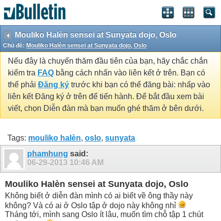
Mouliko Halèn sensei at Sunyata dojo, Oslo
Chủ đề:
Mouliko Halèn sensei at Sunyata dojo, Oslo
Nếu đây là chuyến thăm đầu tiên của bạn, hãy chắc chắn
kiểm tra
FAQ
bằng cách nhấn vào liên kết ở trên. Bạn có
thể phải
Đăng ký
trước khi bạn có thể đăng bài: nhấp vào
liên kết Đăng ký ở trên để tiến hành. Để bắt đầu xem bài
viết, chọn Diễn đàn mà bạn muốn ghé thăm ở bên dưới.
Tags:
mouliko halèn
,
oslo
,
sunyata
phamhung
said:
06-29-2013
10:46 AM
Mouliko Halèn sensei at Sunyata dojo, Oslo
Không biết ở diễn đàn mình có ai biết về ông thầy này
không? Và có ai ở Oslo tập ở dojo này không nhỉ
Tháng tới, mình sang Oslo ít lâu, muốn tìm chỗ tập 1 chút