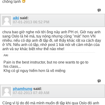
chống lạnh
aiki
said:
07-01-2013
06:52 PM
chưa bao giờ nghe nói tới ông này anh PH ơi. Giờ nay anh
sang Oslo là hè mà, tuy nóng nhưng cũng "mát" hơn VN
nhiều. nếu có dịp anh đi tập đi, sẽ thấy khác rất xa cách dạy
ở VN. Nếu anh có tập, nhớ post 1 bài nói về cảm nhận của
anh và sự khác biệt như thế nào nhe!
Aiki
Pain is the best instructor, but no one wants to go to
his class...
Khg có gì nguy hiểm hơn là võ miệng
phamhung
said:
07-02-2013
07:49 AM
Cũng vì lý do đó mà mình muốn đi tập khi qua Oslo đó anh