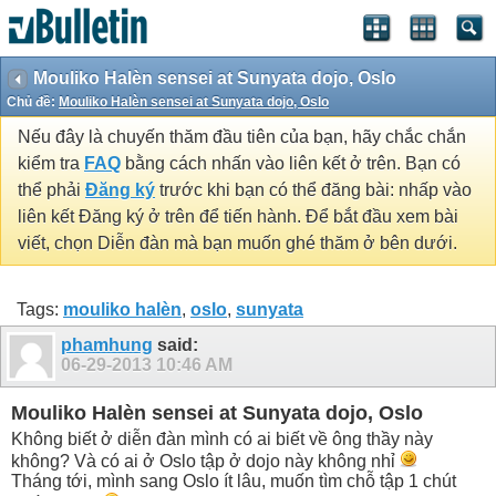
Mouliko Halèn sensei at Sunyata dojo, Oslo
Chủ đề:
Mouliko Halèn sensei at Sunyata dojo, Oslo
Nếu đây là chuyến thăm đầu tiên của bạn, hãy chắc chắn
kiểm tra
FAQ
bằng cách nhấn vào liên kết ở trên. Bạn có
thể phải
Đăng ký
trước khi bạn có thể đăng bài: nhấp vào
liên kết Đăng ký ở trên để tiến hành. Để bắt đầu xem bài
viết, chọn Diễn đàn mà bạn muốn ghé thăm ở bên dưới.
Tags:
mouliko halèn
,
oslo
,
sunyata
phamhung
said:
06-29-2013
10:46 AM
Mouliko Halèn sensei at Sunyata dojo, Oslo
Không biết ở diễn đàn mình có ai biết về ông thầy này
không? Và có ai ở Oslo tập ở dojo này không nhỉ
Tháng tới, mình sang Oslo ít lâu, muốn tìm chỗ tập 1 chút