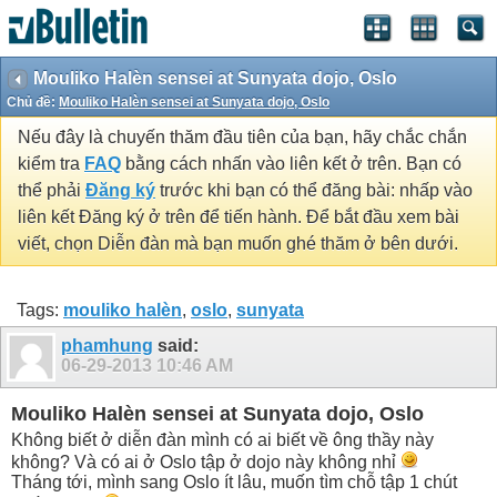
Mouliko Halèn sensei at Sunyata dojo, Oslo
Chủ đề:
Mouliko Halèn sensei at Sunyata dojo, Oslo
Nếu đây là chuyến thăm đầu tiên của bạn, hãy chắc chắn
kiểm tra
FAQ
bằng cách nhấn vào liên kết ở trên. Bạn có
thể phải
Đăng ký
trước khi bạn có thể đăng bài: nhấp vào
liên kết Đăng ký ở trên để tiến hành. Để bắt đầu xem bài
viết, chọn Diễn đàn mà bạn muốn ghé thăm ở bên dưới.
Tags:
mouliko halèn
,
oslo
,
sunyata
phamhung
said:
06-29-2013
10:46 AM
Mouliko Halèn sensei at Sunyata dojo, Oslo
Không biết ở diễn đàn mình có ai biết về ông thầy này
không? Và có ai ở Oslo tập ở dojo này không nhỉ
Tháng tới, mình sang Oslo ít lâu, muốn tìm chỗ tập 1 chút