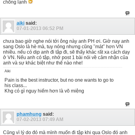
chống lạnh
aiki
said:
07-01-2013
06:52 PM
chưa bao giờ nghe nói tới ông này anh PH ơi. Giờ nay anh
sang Oslo là hè mà, tuy nóng nhưng cũng "mát" hơn VN
nhiều. nếu có dịp anh đi tập đi, sẽ thấy khác rất xa cách dạy
ở VN. Nếu anh có tập, nhớ post 1 bài nói về cảm nhận của
anh và sự khác biệt như thế nào nhe!
Aiki
Pain is the best instructor, but no one wants to go to
his class...
Khg có gì nguy hiểm hơn là võ miệng
phamhung
said:
07-02-2013
07:49 AM
Cũng vì lý do đó mà mình muốn đi tập khi qua Oslo đó anh