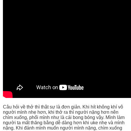
Câu hỏi về thở thì thật sự là đơn giản. Khi hít không khí vô
người mình nhẹ hơn, khi thở ra thì người nặng hơn nên
chìm xuống, phổi mình như là cái bong bóng vậy. Mình làm
người ta mất thăng bằng dễ dàng hơn khi uke nhẹ và mình
nặng. Khi đánh mình muốn người mình nặng, chìm xuống