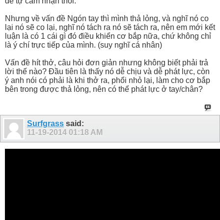
để tự cảm nhận thôi.
Nhưng về vấn đề Ngón tay thì mình thả lỏng, và nghĩ nó co
lại nó sẽ co lại, nghĩ nó tách ra nó sẽ tách ra, nên em mới kết
luận là có 1 cái gì đó điều khiển cơ bắp nữa, chứ không chỉ
là ý chí trực tiếp của mình. (suy nghĩ cá nhân)
Vấn đề hít thở, câu hỏi đơn giản nhưng không biết phải trả
lời thế nào? Đầu tiên là thấy nó dễ chịu và dễ phát lực, còn
ý anh nói có phải là khi thở ra, phổi nhỏ lại, làm cho cơ bắp
bên trong được thả lỏng, nên có thể phát lực ở tay/chân?
Surfgrass
said:
11-19-2014
01:18 AM