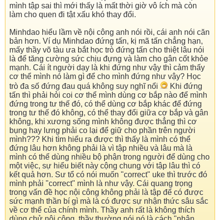
mình tập sai thì mới thấy là mất thời giờ vô ích mà còn
làm cho quen đi tật xấu khó thay đổi.
Minhdao hiểu lầm về nội công anh nói rồi, cái anh nói căn
bản hơn. Ví dụ Minhdao đứng tấn, kị mã tấn chẳng hạn,
mấy thầy võ tàu ưa bắt học trò đứng tấn cho thiệt lâu nói
là để tăng cường sức chịu đựng và làm cho gân cốt khỏe
mạnh. Cái ít người dạy là khi đứng như vậy thì cảm thấy
cơ thể mình nó làm gì để cho mình đứng như vậy? Học
trò đa số đứng đau quá không suy nghĩ nổi
Khi đứng
tấn thì phải hỏi coi cơ thể mình dùng cơ bắp nào để mình
đứng trong tư thế đó, có thể dùng cơ bắp khác để đứng
trong tư thế đó không, có thể thay đổi giữa cơ bắp và gân
không, khi xương sống mình không được thẳng thì cơ
bụng hay lưng phải co lại để giữ cho phần trên người
mình??? Khi tìm hiểu ra được thì thấy là mình có thể
đứng lâu hơn không phải là vì tập nhiều và lâu mà là
mình có thể dùng nhiều bộ phận trong người để dùng cho
một việc, sự hiểu biết này cộng chung với tập lâu thì có
kết quả hơn. Sư tổ có nói muốn "correct" uke thì trước đó
mình phải "correct" mình là như vậy. Cái quang trọng
trong vấn đề học nội công không phải là tập để có được
sức mạnh thần bí gì mà là có được sự nhận thức sâu sắc
về cơ thể của chính mình. Thầy anh rất là không thích
dùng chử nội công, thầy thường nói nó là cách "nhận