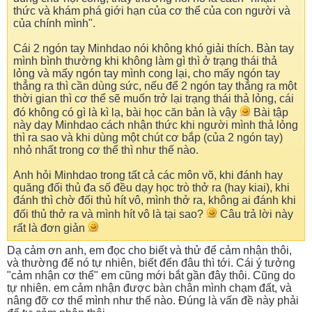
thức và khám phá giới hạn của cơ thể của con người và
của chính mình".
Cái 2 ngón tay Minhdao nói không khó giải thích. Bàn tay
mình bình thường khi không làm gì thì ở trạng thái thả
lỏng và mấy ngón tay mình cong lại, cho mấy ngón tay
thẳng ra thì cần dùng sức, nếu để 2 ngón tay thẳng ra một
thời gian thì cơ thể sẽ muốn trở lại trạng thái thả lỏng, cái
đó không có gì là kì lạ, bài học căn bản là vậy
Bài tập
này dạy Minhdao cách nhận thức khi người mình thả lỏng
thì ra sao và khi dùng một chút cơ bắp (của 2 ngón tay)
nhỏ nhất trong cơ thể thì như thế nào.
Anh hỏi Minhdao trong tất cả các môn võ, khi đánh hay
quăng đối thủ đa số đều dạy học trò thở ra (hay kiai), khi
đánh thì chờ đối thủ hít vô, mình thở ra, không ai đánh khi
đối thủ thở ra và mình hít vô là tại sao?
Câu trả lời này
rất là đơn giản
Dạ cảm ơn anh, em đọc cho biết và thử để cảm nhận thôi,
và thường để nó tự nhiên, biết đến đâu thì tới. Cái ý tưởng
"cảm nhận cơ thể" em cũng mới bắt gần đây thôi. Cũng do
tự nhiên. em cảm nhận được bàn chân mình chạm đất, và
nâng đỡ cơ thể mình như thế nào. Đúng là vấn đề này phải