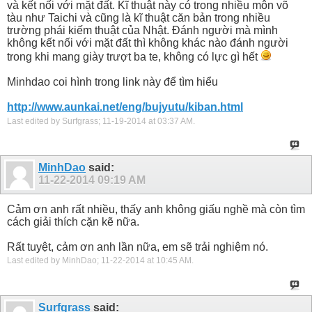
và kết nối với mặt đất. Kĩ thuật này có trong nhiều môn võ
tàu như Taichi và cũng là kĩ thuật căn bản trong nhiều
trường phái kiếm thuật của Nhật. Đánh người mà mình
không kết nối với mặt đất thì không khác nào đánh người
trong khi mang giày trượt ba te, không có lực gì hết
Minhdao coi hình trong link này để tìm hiểu
http://www.aunkai.net/eng/bujyutu/kiban.html
Last edited by Surfgrass; 11-19-2014 at
03:37 AM
.
MinhDao
said:
11-22-2014
09:19 AM
Cảm ơn anh rất nhiều, thấy anh không giấu nghề mà còn tìm
cách giải thích cặn kẽ nữa.
Rất tuyệt, cảm ơn anh lần nữa, em sẽ trải nghiệm nó.
Last edited by MinhDao; 11-22-2014 at
10:45 AM
.
Surfgrass
said: