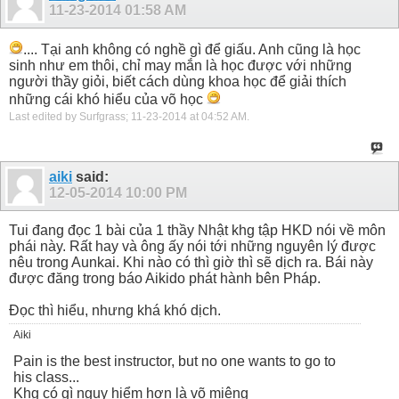
11-23-2014
01:58 AM
.... Tại anh không có nghề gì để giấu. Anh cũng là học
sinh như em thôi, chỉ may mắn là học được với những
người thầy giỏi, biết cách dùng khoa học để giải thích
những cái khó hiểu của võ học
Last edited by Surfgrass; 11-23-2014 at
04:52 AM
.
aiki
said:
12-05-2014
10:00 PM
Tui đang đọc 1 bài của 1 thầy Nhật khg tập HKD nói về môn
phái này. Rất hay và ông ấy nói tới những nguyên lý được
nêu trong Aunkai. Khi nào có thì giờ thì sẽ dịch ra. Bái này
được đăng trong báo Aikido phát hành bên Pháp.
Đọc thì hiểu, nhưng khá khó dịch.
Aiki
Pain is the best instructor, but no one wants to go to
his class...
Khg có gì nguy hiểm hơn là võ miệng