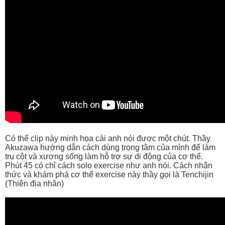
Có thể clip này minh họa cái anh nói đươc một chút. Thầy
Akuzawa hướng dẫn cách dùng trọng tâm của mình để làm
trụ cột và xương sống làm hỗ trợ sự di động của cơ thể.
Phút 45 có chỉ cách solo exercise như anh nói. Cách nhận
thức và khám phá cơ thể exercise này thầy gọi là Tenchijin
(Thiên địa nhân)