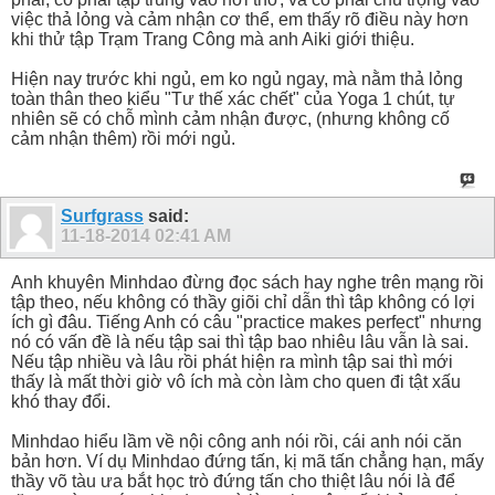
việc thả lỏng và cảm nhận cơ thể, em thấy rõ điều này hơn
khi thử tập Trạm Trang Công mà anh Aiki giới thiệu.
Hiện nay trước khi ngủ, em ko ngủ ngay, mà nằm thả lỏng
toàn thân theo kiểu "Tư thế xác chết" của Yoga 1 chút, tự
nhiên sẽ có chỗ mình cảm nhận được, (nhưng không cố
cảm nhận thêm) rồi mới ngủ.
Surfgrass
said:
11-18-2014
02:41 AM
Anh khuyên Minhdao đừng đọc sách hay nghe trên mạng rồi
tập theo, nếu không có thầy giõi chỉ dẫn thì tâp không có lợi
ích gì đâu. Tiếng Anh có câu "practice makes perfect" nhưng
nó có vấn đề là nếu tập sai thì tập bao nhiêu lâu vẫn là sai.
Nếu tập nhiều và lâu rồi phát hiện ra mình tập sai thì mới
thấy là mất thời giờ vô ích mà còn làm cho quen đi tật xấu
khó thay đổi.
Minhdao hiểu lầm về nội công anh nói rồi, cái anh nói căn
bản hơn. Ví dụ Minhdao đứng tấn, kị mã tấn chẳng hạn, mấy
thầy võ tàu ưa bắt học trò đứng tấn cho thiệt lâu nói là để