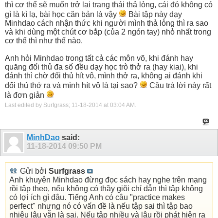
thì cơ thể sẽ muốn trở lại trạng thái thả lỏng, cái đó không có
gì là kì lạ, bài học căn bản là vậy
Bài tập này dạy
Minhdao cách nhận thức khi người mình thả lỏng thì ra sao
và khi dùng một chút cơ bắp (của 2 ngón tay) nhỏ nhất trong
cơ thể thì như thế nào.
Anh hỏi Minhdao trong tất cả các môn võ, khi đánh hay
quăng đối thủ đa số đều dạy học trò thở ra (hay kiai), khi
đánh thì chờ đối thủ hít vô, mình thở ra, không ai đánh khi
đối thủ thở ra và mình hít vô là tại sao?
Câu trả lời này rất
là đơn giản
Last edited by Surfgrass; 11-18-2014 at
03:04 AM
.
MinhDao
said:
11-18-2014
09:50 PM
Gửi bởi
Surfgrass
Anh khuyên Minhdao đừng đọc sách hay nghe trên mạng
rồi tập theo, nếu không có thầy giõi chỉ dẫn thì tâp không
có lợi ích gì đâu. Tiếng Anh có câu "practice makes
perfect" nhưng nó có vấn đề là nếu tập sai thì tập bao
nhiêu lâu vẫn là sai. Nếu tập nhiều và lâu rồi phát hiện ra