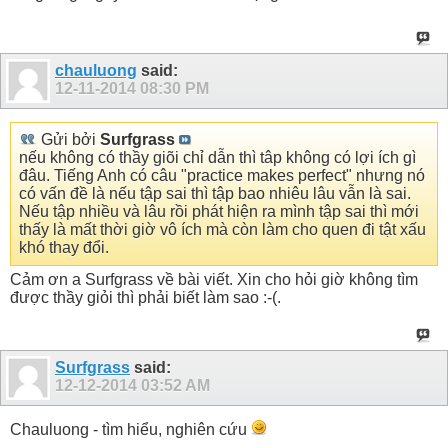
chauluong
said:
12-11-2014
08:30 PM
Gửi bởi
Surfgrass
nếu không có thầy giõi chỉ dẫn thì tâp không có lợi ích gì
đâu. Tiếng Anh có câu "practice makes perfect" nhưng nó
có vấn đề là nếu tập sai thì tập bao nhiêu lâu vẫn là sai.
Nếu tập nhiều và lâu rồi phát hiện ra mình tập sai thì mới
thấy là mất thời giờ vô ích mà còn làm cho quen đi tật xấu
khó thay đổi.
Cảm ơn a Surfgrass về bài viết. Xin cho hỏi giờ không tìm
được thầy giỏi thì phải biết làm sao :-(.
Surfgrass
said:
12-12-2014
03:52 AM
Chauluong - tìm hiểu, nghiên cứu