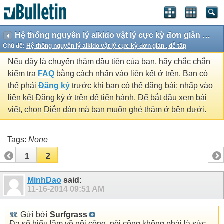
Hệ thống nguyên lý aikido vật lý cực kỳ đơn giản , dễ tầp
Chủ đề:
Hệ thống nguyên lý aikido vật lý cực kỳ đơn giản , dễ tầp
Nếu đây là chuyến thăm đầu tiên của bạn, hãy chắc chắn
kiểm tra
FAQ
bằng cách nhấn vào liên kết ở trên. Bạn có
thể phải
Đăng ký
trước khi bạn có thể đăng bài: nhấp vào
liên kết Đăng ký ở trên để tiến hành. Để bắt đầu xem bài
viết, chọn Diễn đàn mà bạn muốn ghé thăm ở bên dưới.
Tags:
None
1
2
MinhDao
said:
11-16-2014
09:51 AM
Gửi bởi
Surfgrass
Đa số hiểu lầm về nội công, nội công không phải là sức