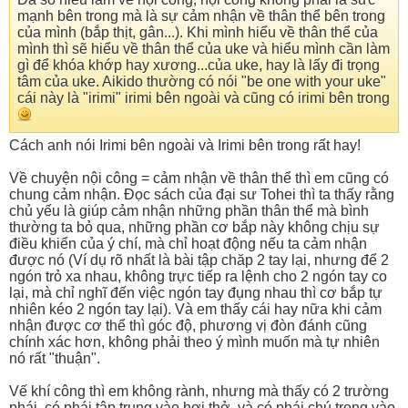
mạnh bên trong mà là sự cảm nhận về thân thể bên trong
của mình (bắp thịt, gân...). Khi mình hiểu về thân thể của
mình thì sẽ hiểu về thân thể của uke và hiểu mình cần làm
gì để khóa khớp hay xương...của uke, hay là lấy đi trọng
tâm của uke. Aikido thường có nói "be one with your uke"
cái này là "irimi" irimi bên ngoài và cũng có irimi bên trong
Cách anh nói Irimi bên ngoài và Irimi bên trong rất hay!
Về chuyện nội công = cảm nhận về thân thể thì em cũng có
chung cảm nhận. Đọc sách của đại sư Tohei thì ta thấy rằng
chủ yếu là giúp cảm nhận những phần thân thể mà bình
thường ta bỏ qua, những phần cơ bắp này không chịu sự
điều khiển của ý chí, mà chỉ hoạt động nếu ta cảm nhận
được nó (Ví dụ rõ nhất là bài tập chăp 2 tay lại, nhưng để 2
ngón trỏ xa nhau, không trực tiếp ra lệnh cho 2 ngón tay co
lại, mà chỉ nghĩ đến việc ngón tay đụng nhau thì cơ bắp tự
nhiên kéo 2 ngón tay lại). Và em thấy cái hay nữa khi cảm
nhận được cơ thể thì góc độ, phương vị đòn đánh cũng
chính xác hơn, không phải theo ý mình muốn mà tự nhiên
nó rất "thuận".
Vế khí công thì em không rành, nhưng mà thấy có 2 trường
phái, có phái tập trung vào hơi thở, và có phái chú trọng vào