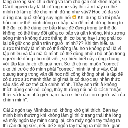
tăng cường sức chịu đựng và làm cho gân cốt khỏe mạnh.
Cái ít người dạy là khi đứng như vậy thì cảm thấy cơ thể
mình nó làm gì để cho mình đứng như vậy? Học trò đa số
đứng đau quá không suy nghĩ nổi
Khi đứng tấn thì phải
hỏi coi cơ thể mình dùng cơ bắp nào để mình đứng trong tư
thế đó, có thể dùng cơ bắp khác để đứng trong tư thế đó
không, có thể thay đổi giữa cơ bắp và gân không, khi xương
sống mình không được thẳng thì cơ bụng hay lưng phải co
lại để giữ cho phần trên người mình??? Khi tìm hiểu ra
được thì thấy là mình có thể đứng lâu hơn không phải là vì
tập nhiều và lâu mà là mình có thể dùng nhiều bộ phận trong
người để dùng cho một việc, sự hiểu biết này cộng chung
với tập lâu thì có kết quả hơn. Sư tổ có nói muốn "correct"
uke thì trước đó mình phải "correct" mình là như vậy. Cái
quang trọng trong vấn đề học nội công không phải là tập để
có được sức mạnh thần bí gì mà là có được sự nhận thức
sâu sắc về cơ thể của chính mình. Thầy anh rất là không
thích dùng chử nội công, thầy thường nói nó là cách "nhận
thức và khám phá giới hạn của cơ thể của con người và của
chính mình".
Cái 2 ngón tay Minhdao nói không khó giải thích. Bàn tay
mình bình thường khi không làm gì thì ở trạng thái thả lỏng
và mấy ngón tay mình cong lại, cho mấy ngón tay thẳng ra
thì cần dùng sức, nếu để 2 ngón tay thẳng ra một thời gian