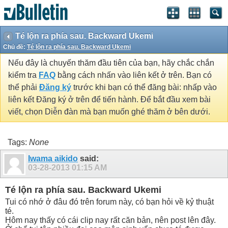
Té lộn ra phía sau. Backward Ukemi
Chủ đề:
Té lộn ra phía sau. Backward Ukemi
Nếu đây là chuyến thăm đầu tiên của bạn, hãy chắc chắn
kiểm tra
FAQ
bằng cách nhấn vào liên kết ở trên. Bạn có
thể phải
Đăng ký
trước khi bạn có thể đăng bài: nhấp vào
liên kết Đăng ký ở trên để tiến hành. Để bắt đầu xem bài
viết, chọn Diễn đàn mà bạn muốn ghé thăm ở bên dưới.
Tags:
None
Iwama aikido
said:
03-28-2013
01:15 AM
Té lộn ra phía sau. Backward Ukemi
Tui có nhớ ở đâu đó trên forum này, có bạn hỏi về kỷ thuật
té.
Hôm nay thấy có cái clip nay rất căn bản, nên post lên đây.