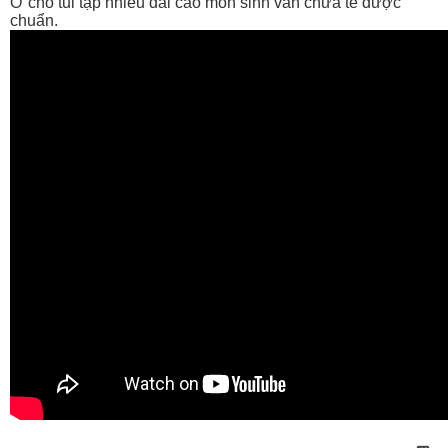
Ở chổ tui tập nhiều đai cao môn sinh vẩn chưa té được
chuẩn.