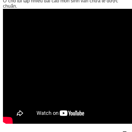
Ở chổ tui tập nhiều đai cao môn sinh vẩn chưa té được
chuẩn.