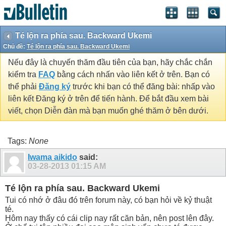
Té lộn ra phía sau. Backward Ukemi
Chủ đề:
Té lộn ra phía sau. Backward Ukemi
Nếu đây là chuyến thăm đầu tiên của bạn, hãy chắc chắn
kiểm tra
FAQ
bằng cách nhấn vào liên kết ở trên. Bạn có
thể phải
Đăng ký
trước khi bạn có thể đăng bài: nhấp vào
liên kết Đăng ký ở trên để tiến hành. Để bắt đầu xem bài
viết, chọn Diễn đàn mà bạn muốn ghé thăm ở bên dưới.
Tags:
None
Iwama aikido
said:
03-28-2013
01:15 AM
Té lộn ra phía sau. Backward Ukemi
Tui có nhớ ở đâu đó trên forum này, có bạn hỏi về kỷ thuật
té.
Hôm nay thấy có cái clip nay rất căn bản, nên post lên đây.