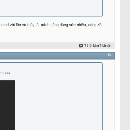
 Ikead vài lần và thấy là, mình càng dùng sức nhiều, càng đè
Trả lời kèm Trích dẫn
#7
em sao.