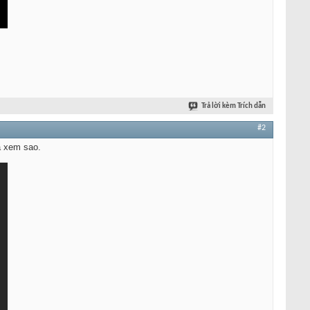
Trả lời kèm Trích dẫn
#2
á xem sao.