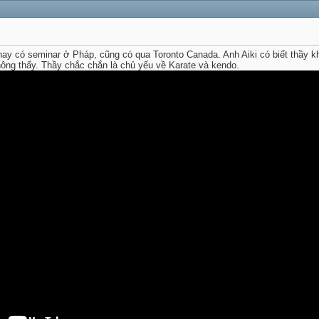
ay có seminar ở Pháp, cũng có qua Toronto Canada. Anh Aiki có biết thầy 
hông thấy. Thầy chắc chắn là chủ yếu về Karate và kendo.