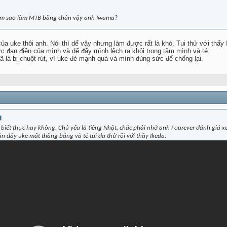
 làm sao làm MTB bằng chân vậy anh Iwama?
của uke thôi anh. Nói thì dể vậy nhưng làm được rất là khó. Tui thử với thấy
 đan điền của mình và dể đẩy mình lệch ra khỏi trọng tâm mình và té.
ã là bị chuột rút, vì uke đè mạnh quá và mình dùng sức để chống lại.
biết thực hay không. Chủ yếu là tiếng Nhật, chắc phải nhờ anh Fourever đánh giá x
n đẩy uke mất thăng bằng và té tui đã thử rồi với thầy Ikeda.