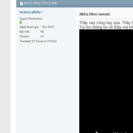
09-27-2012,
01:15 AM
Iwama aikido
Akira Hino sensei.
Super Moderator
Thầy này cũng hay quá. Thầy h
Tui tìm thông tin về thầy mà k
Ngày tham gia
Oct 2011
Bài viết
98
Thanks
44
Thanked 10 Times in 4 Posts