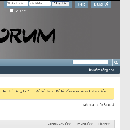
Help
Đăng Ký
Ghi nhớ?
Tìm kiếm nâng cao
o liên kết Đăng ký ở trên để tiến hành. Để bắt đầu xem bài viết, chọn Diễn
Kết quả 1 đến 8 của 8
Công cụ Chủ đề
Tìm Chủ đề
Hiển thị