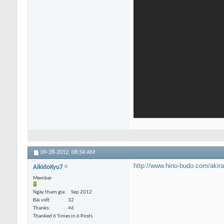
09-28-2012,
08:34 AM
http://www.hino-budo.com/akira
AikidoKyu7
Member
Ngày tham gia
Sep 2012
Bài viết
32
Thanks
46
Thanked 6 Times in 6 Posts