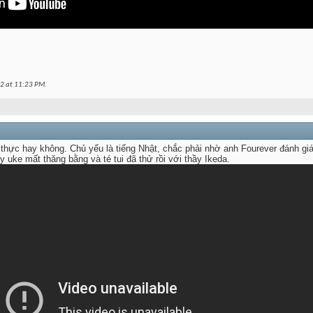
12 at
11:23 PM
.
 thực hay không. Chủ yếu là tiếng Nhật, chắc phải nhờ anh Fourever đánh gi
 uke mất thăng bằng và té tui đã thử rồi với thầy Ikeda.