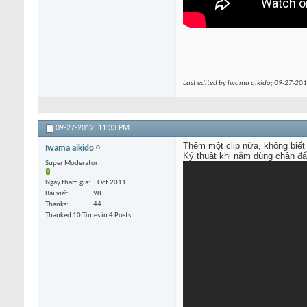
Last edited by Iwama aikido; 09-27-20
09-27-2012,
11:33 PM
Thêm một clip nữa, không biết
Iwama aikido
Kỷ thuật khi nằm dùng chân đẩy
Super Moderator
Ngày tham gia
Oct 2011
Bài viết
98
Thanks
44
Thanked 10 Times in 4 Posts