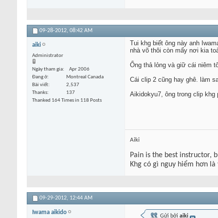
09-28-2012,
08:42 AM
Tui khg biết ông này anh Iwama
aiki
nhà võ thôi còn mấy nơi kia toà
Administrator
Ổng thả lỏng và giữ cái niêm t
Ngày tham gia
Apr 2006
Đang ở
Montreal Canada
Cái clip 2 cũng hay ghê. làm
Bài viết
2,537
Thanks
137
Aikidokyu7, ông trong clip khg 
Thanked 164 Times in 118 Posts
Aiki
Pain is the best instructor, 
Khg có gì nguy hiểm hơn là
09-29-2012,
12:44 AM
Iwama aikido
Gửi bởi
aiki