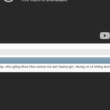
ày, nhìn giống Akira Hino sensei mà anh Iwama gửi, nhưng có vẻ không đượ