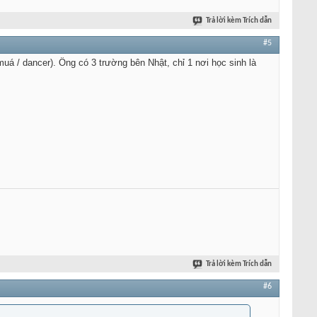
Trả lời kèm Trích dẫn
#5
muá / dancer). Ổng có 3 trường bên Nhật, chỉ 1 nơi học sinh là
Trả lời kèm Trích dẫn
#6