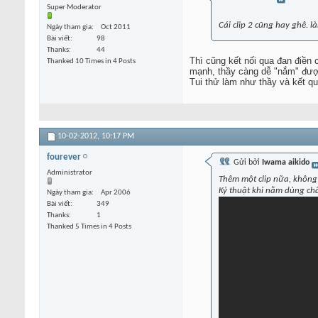
Super Moderator
Cái clip 2 cũng hay ghê.
Ngày tham gia
Oct 2011
Bài viết
98
Thanks
44
Thì cũng kết nối qua đan điền 
Thanked 10 Times in 4 Posts
mạnh, thầy càng dễ "nắm" được
Tui thử làm như thầy và kết qu
10-02-2012,
10:17 PM
fourever
Gửi bởi
Iwama aikido
Administrator
Thêm một clip nữa, không 
Kỷ thuật khi nằm dùng châ
Ngày tham gia
Apr 2006
Bài viết
349
Thanks
1
Thanked 5 Times in 4 Posts