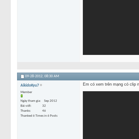
09-28-2012,
08:30 AM
Em có xem trên mạng có clip n
AikidoKyu7
Member
Ngày tham gia
Sep 2012
Bài viết
32
Thanks
46
Thanked 6 Times in 6 Posts