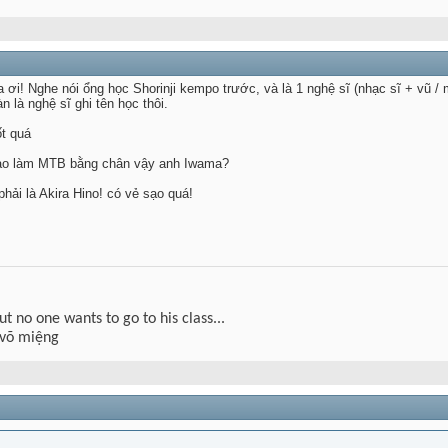
 ơi! Nghe nói ổng học Shorinji kempo trước, và là 1 nghệ sĩ (nhạc sĩ + vũ / 
n là nghệ sĩ ghi tên học thôi.
ốt quá
 sao làm MTB bằng chân vậy anh Iwama?
phải là Akira Hino! có vẻ sạo quá!
but no one wants to go to his class...
 võ miệng