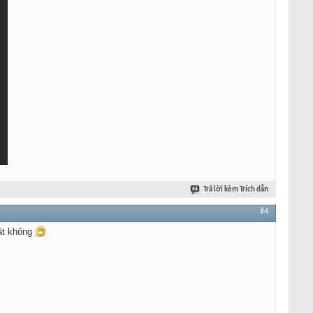
Trả lời kèm Trích dẫn
#4
hật không