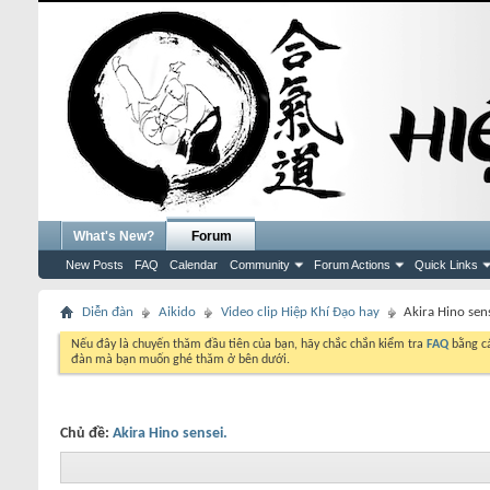
What's New?
Forum
New Posts
FAQ
Calendar
Community
Forum Actions
Quick Links
Diễn đàn
Aikido
Video clip Hiệp Khí Đạo hay
Akira Hino sens
Nếu đây là chuyến thăm đầu tiên của bạn, hãy chắc chắn kiểm tra
FAQ
bằng cá
đàn mà bạn muốn ghé thăm ở bên dưới.
Chủ đề:
Akira Hino sensei.