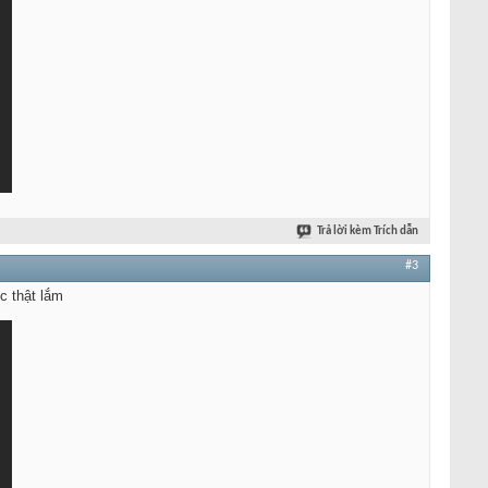
Trả lời kèm Trích dẫn
#3
c thật lắm