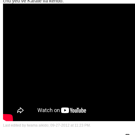
chủ yếu về Karate và kendo.
Last edited by Iwama aikido; 09-27-2012 at
11:23 PM
.