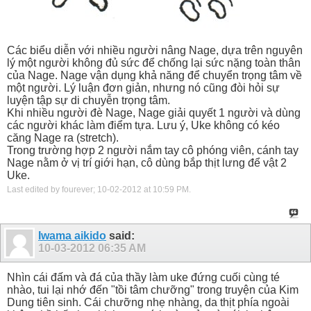
Các biểu diễn với nhiều người nâng Nage, dựa trên nguyên
lý một người không đủ sức để chống lại sức nặng toàn thân
của Nage. Nage vận dụng khả năng để chuyển trọng tâm về
một người. Lý luận đơn giản, nhưng nó cũng đòi hỏi sự
luyện tập sự di chuyễn trọng tâm.
Khi nhiều người đè Nage, Nage giải quyết 1 người và dùng
các người khác làm điểm tựa. Lưu ý, Uke không có kéo
căng Nage ra (stretch).
Trong trường hợp 2 người nắm tay cô phóng viên, cánh tay
Nage nằm ở vị trí giới hạn, cô dùng bắp thịt lưng để vật 2
Uke.
Last edited by fourever; 10-02-2012 at
10:59 PM
.
Iwama aikido
said:
10-03-2012
06:35 AM
Nhìn cái đấm và đá của thầy làm uke đứng cuối cùng té
nhào, tui lại nhớ đến "tồi tâm chưỡng" trong truyện của Kim
Dung tiên sinh. Cái chưỡng nhẹ nhàng, da thịt phía ngoài