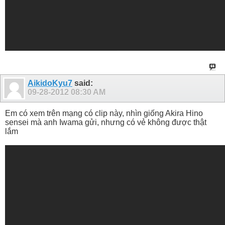
AikidoKyu7
said:
09-28-2012
08:30 AM
Em có xem trên mạng có clip này, nhìn giống Akira Hino
sensei mà anh Iwama gửi, nhưng có vẻ không được thật
lắm