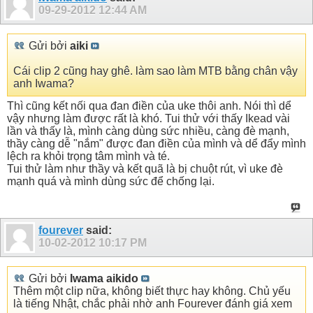
09-29-2012
12:44 AM
Gửi bởi
aiki
Cái clip 2 cũng hay ghê. làm sao làm MTB bằng chân vậy
anh Iwama?
Thì cũng kết nối qua đan điền của uke thôi anh. Nói thì dể
vậy nhưng làm được rất là khó. Tui thử với thấy Ikead vài
lần và thấy là, mình càng dùng sức nhiều, càng đè mạnh,
thầy càng dễ "nắm" được đan điền của mình và dể đẩy mình
lệch ra khỏi trọng tâm mình và té.
Tui thử làm như thầy và kết quã là bị chuột rút, vì uke đè
mạnh quá và mình dùng sức để chống lại.
fourever
said:
10-02-2012
10:17 PM
Gửi bởi
Iwama aikido
Thêm một clip nữa, không biết thực hay không. Chủ yếu
là tiếng Nhật, chắc phải nhờ anh Fourever đánh giá xem