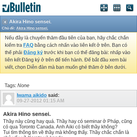
Akira Hino sensei.
Chủ đề:
Akira Hino sensei.
Nếu đây là chuyến thăm đầu tiên của bạn, hãy chắc chắn
kiểm tra
FAQ
bằng cách nhấn vào liên kết ở trên. Bạn có
thể phải
Đăng ký
trước khi bạn có thể đăng bài: nhấp vào
liên kết Đăng ký ở trên để tiến hành. Để bắt đầu xem bài
viết, chọn Diễn đàn mà bạn muốn ghé thăm ở bên dưới.
Tags:
None
Iwama aikido
said:
09-27-2012
01:15 AM
Akira Hino sensei.
Thầy này cũng hay quá. Thầy hay có seminar ở Pháp, cũng
có qua Toronto Canada. Anh Aiki có biết thầy không?
Tui tìm thông tin về thầy mà không thấy. Thầy chắc chắn là