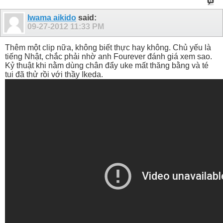
Iwama aikido
said:
09-27-2012
11:33 PM
Thêm một clip nữa, không biết thực hay không. Chủ yếu là
tiếng Nhật, chắc phải nhờ anh Fourever đánh giá xem sao.
Kỷ thuật khi nằm dùng chân đẩy uke mất thăng bằng và té
tui đã thử rồi với thầy Ikeda.