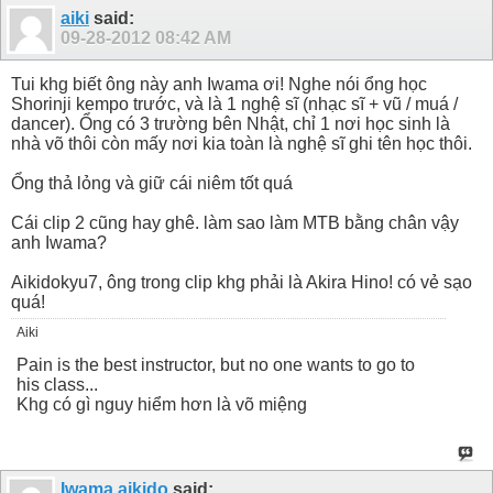
aiki
said:
09-28-2012
08:42 AM
Tui khg biết ông này anh Iwama ơi! Nghe nói ổng học
Shorinji kempo trước, và là 1 nghệ sĩ (nhạc sĩ + vũ / muá /
dancer). Ổng có 3 trường bên Nhật, chỉ 1 nơi học sinh là
nhà võ thôi còn mấy nơi kia toàn là nghệ sĩ ghi tên học thôi.
Ổng thả lỏng và giữ cái niêm tốt quá
Cái clip 2 cũng hay ghê. làm sao làm MTB bằng chân vậy
anh Iwama?
Aikidokyu7, ông trong clip khg phải là Akira Hino! có vẻ sạo
quá!
Aiki
Pain is the best instructor, but no one wants to go to
his class...
Khg có gì nguy hiểm hơn là võ miệng
Iwama aikido
said: