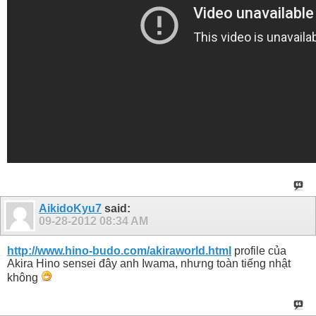
AikidoKyu7
said:
09-28-2012
08:34 AM
http://www.hino-budo.com/akiraworld.html
profile của
Akira Hino sensei đây anh Iwama, nhưng toàn tiếng nhật
không