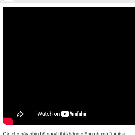
Cái clip này nhìn bề ngoài thì không giống nhưng "jujutsu