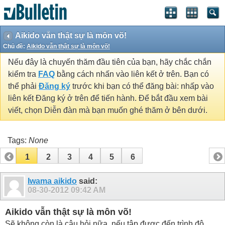
Aikido vẫn thật sự là môn võ!
Chủ đề:
Aikido vẫn thật sự là môn võ!
Nếu đây là chuyến thăm đầu tiên của bạn, hãy chắc chắn
kiểm tra
FAQ
bằng cách nhấn vào liên kết ở trên. Bạn có
thể phải
Đăng ký
trước khi bạn có thể đăng bài: nhấp vào
liên kết Đăng ký ở trên để tiến hành. Để bắt đầu xem bài
viết, chọn Diễn đàn mà bạn muốn ghé thăm ở bên dưới.
Tags:
None
1
2
3
4
5
6
Iwama aikido
said:
08-30-2012
09:42 AM
Aikido vẫn thật sự là môn võ!
Sẽ không còn là câu hỏi nữa, nếu tập được đến trình độ