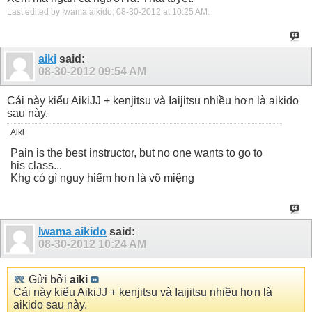
Last edited by Iwama aikido; 08-30-2012 at
10:25 AM
.
aiki
said:
08-30-2012
09:54 AM
Cái này kiểu AikiJJ + kenjitsu và Iaijitsu nhiều hơn là aikido
sau này.
Aiki
Pain is the best instructor, but no one wants to go to
his class...
Khg có gì nguy hiểm hơn là võ miệng
Iwama aikido
said:
08-30-2012
10:24 AM
Gửi bởi
aiki
Cái này kiểu AikiJJ + kenjitsu và Iaijitsu nhiều hơn là
aikido sau này.