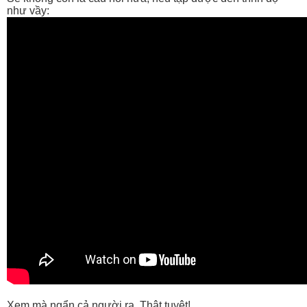
như vầy:
Xem mà ngẩn cả người ra. Thật tuyệt!