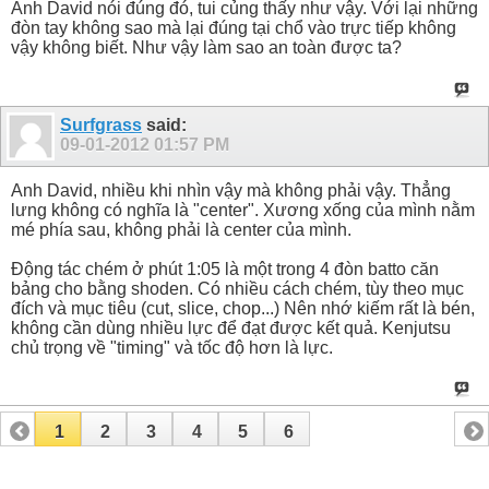
Anh David nói đúng đó, tui củng thấy như vậy. Với lại những
đòn tay không sao mà lại đúng tại chổ vào trực tiếp không
vậy không biết. Như vậy làm sao an toàn được ta?
Surfgrass
said:
09-01-2012
01:57 PM
Anh David, nhiều khi nhìn vậy mà không phải vậy. Thẳng
lưng không có nghĩa là "center". Xương xống của mình nằm
mé phía sau, không phải là center của mình.
Động tác chém ở phút 1:05 là một trong 4 đòn batto căn
bảng cho bằng shoden. Có nhiều cách chém, tùy theo mục
đích và mục tiêu (cut, slice, chop...) Nên nhớ kiếm rất là bén,
không cần dùng nhiều lực để đạt được kết quả. Kenjutsu
chủ trọng về "timing" và tốc độ hơn là lực.
1
2
3
4
5
6