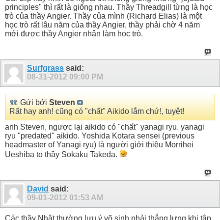
principles" thì rất là giống nhau. Thầy Threadgill từng là học
trò của thầy Angier. Thầy của mình (Richard Elias) là một
học trò rất lâu năm của thầy Angier, thầy phải chờ 4 năm
mới được thầy Angier nhận làm học trò.
Surfgrass
said:
08-31-2012
09:00 PM
Gửi bởi
Steven
Rất hay anh! cũng có "chất" Aikido lắm chứ!, tuyệt!
anh Steven, ngược lại aikido có "chất" yanagi ryu. yanagi
ryu "predated" aikido. Yoshida Kotara sensei (previous
headmaster of Yanagi ryu) là người giới thiệu Morrihei
Ueshiba to thầy Sokaku Takeda.
David
said:
09-01-2012
01:53 AM
Các thầy Nhật thường lưu ý võ sinh phải thẳng lưng khi tập.