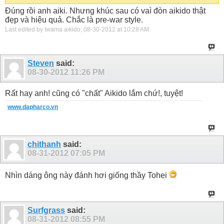
Đúng rồi anh aiki. Nhưng khúc sau có vaì đòn aikido thật
đẹp và hiệu quả. Chắc là pre-war style.
Last edited by Iwama aikido; 08-30-2012 at
10:28 AM
.
Steven
said:
08-30-2012
11:26 PM
Rất hay anh! cũng có "chất" Aikido lắm chứ!, tuyệt!
www.dapharco.vn
chithanh
said:
08-31-2012
07:05 PM
Nhìn dáng ông này đánh hơi giống thầy Tohei
Surfgrass
said:
08-31-2012
08:55 PM