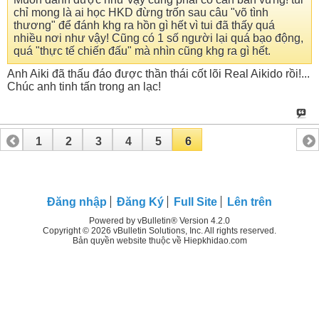
chỉ mong là ai học HKD đừng trốn sau câu "võ tình
thương" để đánh khg ra hồn gì hết vì tui đã thấy quá
nhiều nơi như vậy! Cũng có 1 số người lại quá bạo động,
quá "thực tế chiến đấu" mà nhìn cũng khg ra gì hết.
Anh Aiki đã thấu đáo được thần thái cốt lõi Real Aikido rồi!...
Chúc anh tinh tấn trong an lạc!
1
2
3
4
5
6
Đăng nhập
Đăng Ký
Full Site
Lên trên
Powered by vBulletin® Version 4.2.0
Copyright © 2026 vBulletin Solutions, Inc. All rights reserved.
Bản quyền website thuộc về Hiepkhidao.com