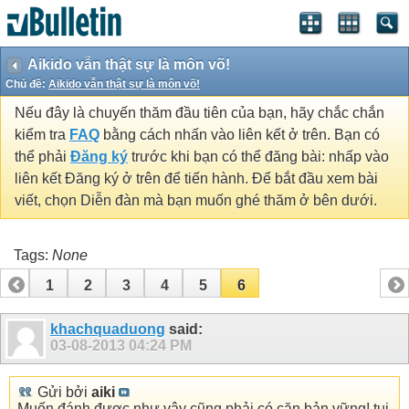
Aikido vẫn thật sự là môn võ!
Chủ đề:
Aikido vẫn thật sự là môn võ!
Nếu đây là chuyến thăm đầu tiên của bạn, hãy chắc chắn
kiểm tra
FAQ
bằng cách nhấn vào liên kết ở trên. Bạn có
thể phải
Đăng ký
trước khi bạn có thể đăng bài: nhấp vào
liên kết Đăng ký ở trên để tiến hành. Để bắt đầu xem bài
viết, chọn Diễn đàn mà bạn muốn ghé thăm ở bên dưới.
Tags:
None
1
2
3
4
5
6
khachquaduong
said:
03-08-2013
04:24 PM
Gửi bởi
aiki
Muốn đánh được như vậy cũng phải có căn bản vững! tui