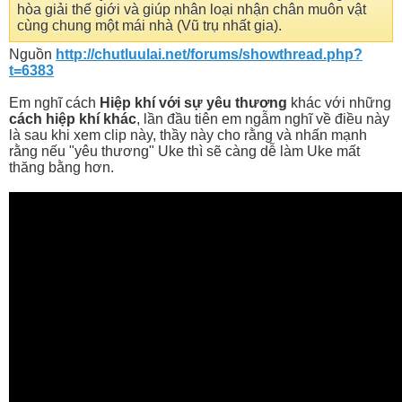
hòa giải thế giới và giúp nhân loại nhận chân muôn vật
cùng chung một mái nhà (Vũ trụ nhất gia).
Nguồn
http://chutluulai.net/forums/showthread.php?
t=6383
Em nghĩ cách
Hiệp khí với sự yêu thương
khác với những
cách hiệp khí khác
, lần đầu tiên em ngẫm nghĩ về điều này
là sau khi xem clip này, thầy này cho rằng và nhấn mạnh
rằng nếu "yêu thương" Uke thì sẽ càng dễ làm Uke mất
thăng bằng hơn.