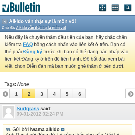
Aikido vẫn thật sự là môn võ!
Chủ đề:
Aikido vẫn thật sự là môn võ!
Nếu đây là chuyến thăm đầu tiên của bạn, hãy chắc chắn
kiểm tra
FAQ
bằng cách nhấn vào liên kết ở trên. Bạn có
thể phải
Đăng ký
trước khi bạn có thể đăng bài: nhấp vào
liên kết Đăng ký ở trên để tiến hành. Để bắt đầu xem bài
viết, chọn Diễn đàn mà bạn muốn ghé thăm ở bên dưới.
Tags:
None
1
2
3
4
5
6
Surfgrass
said:
09-01-2012
02:24 PM
Gửi bởi
Iwama aikido
Anh David nói đúng đó, tui củng thấy như vậy. Với lại