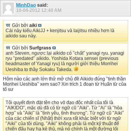
MinhDao
said:
10-04-2012
12:40 AM
Gửi bởi
aiki
Cái này kiểu AikiJJ + kenjitsu và Iaijitsu nhiều hơn là
aikido sau này.
Gửi bởi
Surfgrass
anh Steven, ngược lại aikido có "chất" yanagi ryu. yanagi
ryu "predated" aikido. Yoshida Kotara sensei (previous
headmaster of Yanagi ryu) là người giới thiệu Morrihei
Ueshiba to thầy Sokaku Takeda.
Hôm nào các anh lớn thử mở chủ đề Aikido đúng "tinh thần
Morihei Ueshiba" xem sao? Xin trích 1 đoạn từ Huấn từ của
tổ sư
Tôi quyết định đặt tên cho võ đạo độc nhất của tôi là
"AIKIDO", mặc dù đã có từ ngữ cũ "Aiki". Từ "Ai" là "hòa
hợp" và "Aiki" là "tình yêu, tình thương". Từ ngữ cũ "Aiki"
của các chiến sĩ (Nhật) thời xưa rất khác biệt với từ ngữ
"Aiki" của tôi dùng. "Aiki" không phải là một kỹ thuật để
chiến đấu hay hạ kẻ thù, mà nó chính là một đường lối