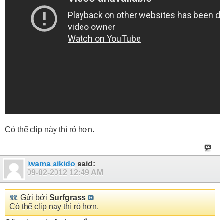
Có thể clip này thì rỏ hơn.
Iwama aikido
said:
09-02-2012
12:49 AM
Gửi bởi
Surfgrass
Có thể clip này thì rỏ hơn.