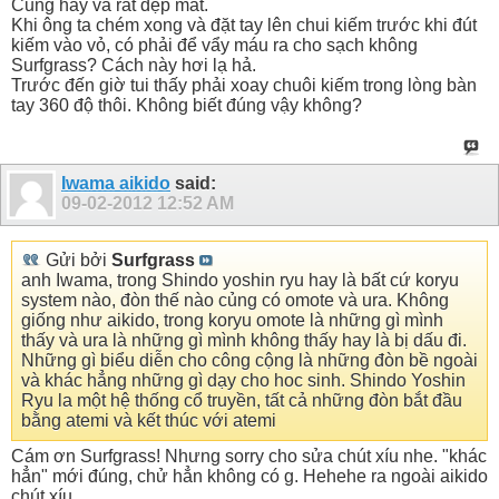
Cũng hay và rất đẹp mắt.
Khi ông ta chém xong và đặt tay lên chui kiếm trước khi đút
kiếm vào vỏ, có phải để vẩy máu ra cho sạch không
Surfgrass? Cách này hơi lạ hả.
Trước đến giờ tui thấy phải xoay chuôi kiếm trong lòng bàn
tay 360 độ thôi. Không biết đúng vậy không?
Iwama aikido
said:
09-02-2012
12:52 AM
Gửi bởi
Surfgrass
anh Iwama, trong Shindo yoshin ryu hay là bất cứ koryu
system nào, đòn thế nào củng có omote và ura. Không
giống như aikido, trong koryu omote là những gì mình
thấy và ura là những gì mình không thấy hay là bị dấu đi.
Những gì biểu diễn cho công cộng là những đòn bề ngoài
và khác hẳng những gì dạy cho hoc sinh. Shindo Yoshin
Ryu la một hệ thống cổ truyền, tất cả những đòn bắt đầu
bằng atemi và kết thúc với atemi
Cám ơn Surfgrass! Nhưng sorry cho sửa chút xíu nhe. "khác
hẳn" mới đúng, chử hẳn không có g. Hehehe ra ngoài aikido
chút xíu...