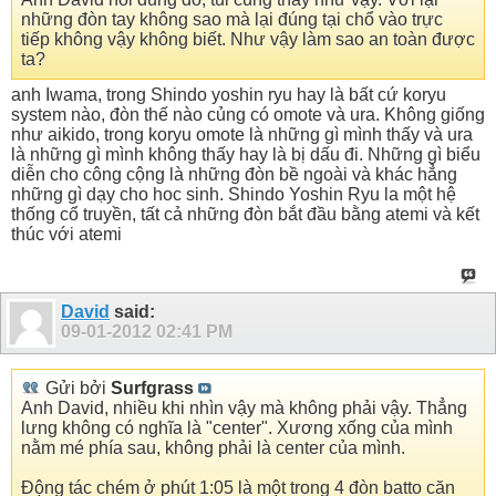
những đòn tay không sao mà lại đúng tại chổ vào trực
tiếp không vậy không biết. Như vậy làm sao an toàn được
ta?
anh Iwama, trong Shindo yoshin ryu hay là bất cứ koryu
system nào, đòn thế nào củng có omote và ura. Không giống
như aikido, trong koryu omote là những gì mình thấy và ura
là những gì mình không thấy hay là bị dấu đi. Những gì biểu
diễn cho công cộng là những đòn bề ngoài và khác hẳng
những gì dạy cho hoc sinh. Shindo Yoshin Ryu la một hệ
thống cổ truyền, tất cả những đòn bắt đầu bằng atemi và kết
thúc với atemi
David
said:
09-01-2012
02:41 PM
Gửi bởi
Surfgrass
Anh David, nhiều khi nhìn vậy mà không phải vậy. Thẳng
lưng không có nghĩa là "center". Xương xống của mình
nằm mé phía sau, không phải là center của mình.
Động tác chém ở phút 1:05 là một trong 4 đòn batto căn