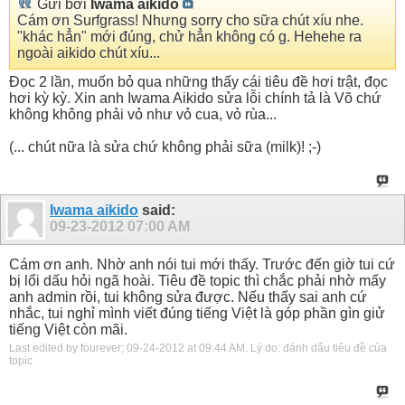
Gửi bởi
Iwama aikido
Cám ơn Surfgrass! Nhưng sorry cho sữa chút xíu nhe.
"khác hẳn" mới đúng, chử hẳn không có g. Hehehe ra
ngoài aikido chút xíu...
Đọc 2 lần, muốn bỏ qua những thấy cái tiêu đề hơi trật, đọc
hơi kỳ kỳ. Xin anh Iwama Aikido sửa lỗi chính tả là Võ chứ
không không phải vỏ như vỏ cua, vỏ rùa...
(... chút nữa là sửa chứ không phải sữa (milk)! ;-)
Iwama aikido
said:
09-23-2012
07:00 AM
Cám ơn anh. Nhờ anh nói tui mới thấy. Trước đến giờ tui cứ
bị lổi dấu hỏi ngã hoài. Tiêu đề topic thì chắc phải nhờ mấy
anh admin rồi, tui không sửa được. Nếu thấy sai anh cứ
nhắc, tui nghỉ mình viết đúng tiếng Việt là góp phần gìn giử
tiếng Việt còn mãi.
Last edited by fourever; 09-24-2012 at
09:44 AM
.
Lý do:
đánh dấu tiêu đề của
topic