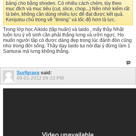
bảng cho bằng shoden. Có nhiều cách chém, tùy theo
mục đích và mục tiêu (cut, slice, chop...) Nên nhớ kiếm rất
là bén, không cần dùng nhiều lực để đạt được kết quả.
Kenjutsu chủ trọng về "timing" và tốc độ hơn là lực.
Trong lớp học Aikido (tập huấn) và Iaido , mấy thầy Nhật
luôn lưu ý võ sinh cần phải thắng lưng và ưởn ngực. Họ
muốn người tập có được dáng đẹp trong lúc đánh đòn cũng
như trong đời sống. Thầy dạy Iaido tui nói đại ý đừng làm 1
Samurai mà lưng không thẳng.
Surfgrass
said:
09-01-2012
09:33 PM