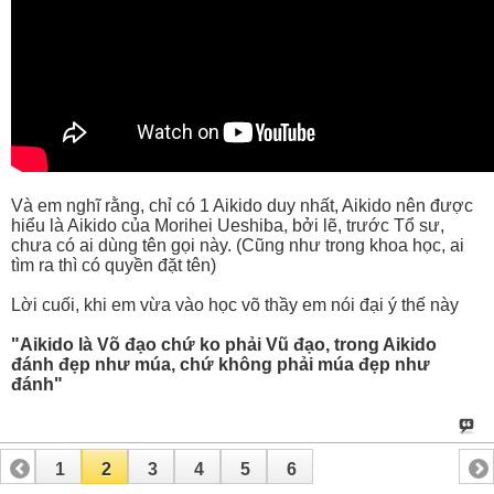
Và em nghĩ rằng, chỉ có 1 Aikido duy nhất, Aikido nên được
hiểu là Aikido của Morihei Ueshiba, bởi lẽ, trước Tổ sư,
chưa có ai dùng tên gọi này. (Cũng như trong khoa học, ai
tìm ra thì có quyền đặt tên)
Lời cuối, khi em vừa vào học võ thầy em nói đại ý thế này
"Aikido là Võ đạo chứ ko phải Vũ đạo, trong Aikido
đánh đẹp như múa, chứ không phải múa đẹp như
đánh"
1
2
3
4
5
6