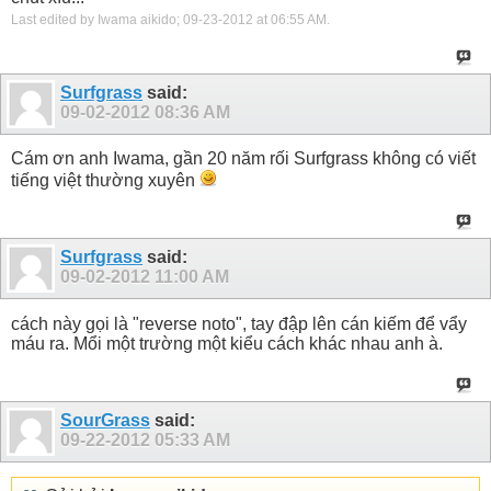
Last edited by Iwama aikido; 09-23-2012 at
06:55 AM
.
Surfgrass
said:
09-02-2012
08:36 AM
Cám ơn anh Iwama, gần 20 năm rối Surfgrass không có viết
tiếng việt thường xuyên
Surfgrass
said:
09-02-2012
11:00 AM
cách này gọi là "reverse noto", tay đập lên cán kiếm để vẩy
máu ra. Mổi một trường một kiểu cách khác nhau anh à.
SourGrass
said:
09-22-2012
05:33 AM