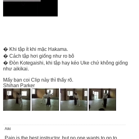
� Khi tập ít khi mặc Hakama.
� Cách tập hơi giống như ro bô
� Đòn Kotegaishi, khi tập hay kéo Uke chứ không giống
như aikikai.
Mấy bạn coi Clip này thì thấy rõ.
Shihan Parker
Aiki
Pain is the best instructor, but no one wants to go to