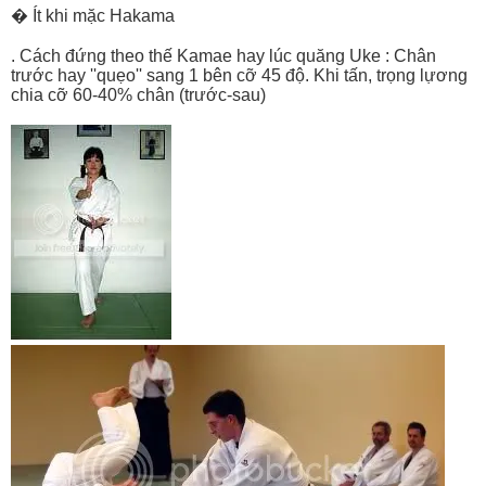
� Ít khi mặc Hakama
. Cách đứng theo thế Kamae hay lúc quăng Uke : Chân
trước hay ''quẹo'' sang 1 bên cỡ 45 độ. Khi tấn, trọng lựơng
chia cỡ 60-40% chân (trước-sau)