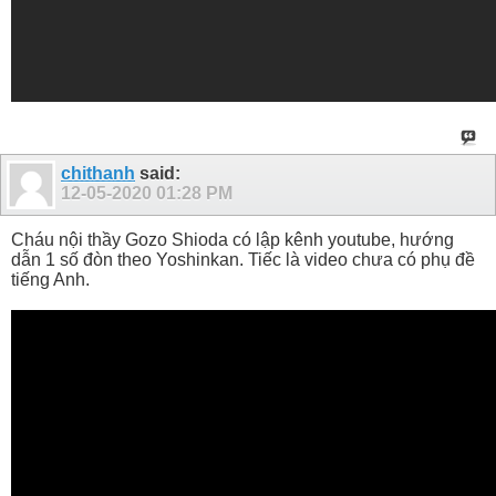
chithanh
said:
12-05-2020
01:28 PM
Cháu nội thầy Gozo Shioda có lập kênh youtube, hướng
dẫn 1 số đòn theo Yoshinkan. Tiếc là video chưa có phụ đề
tiếng Anh.