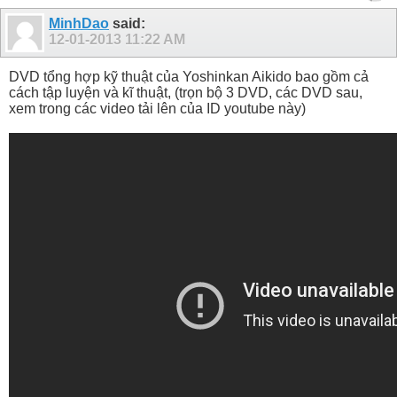
MinhDao
said:
12-01-2013
11:22 AM
DVD tổng hợp kỹ thuật của Yoshinkan Aikido bao gồm cả
cách tập luyện và kĩ thuật, (trọn bộ 3 DVD, các DVD sau,
xem trong các video tải lên của ID youtube này)