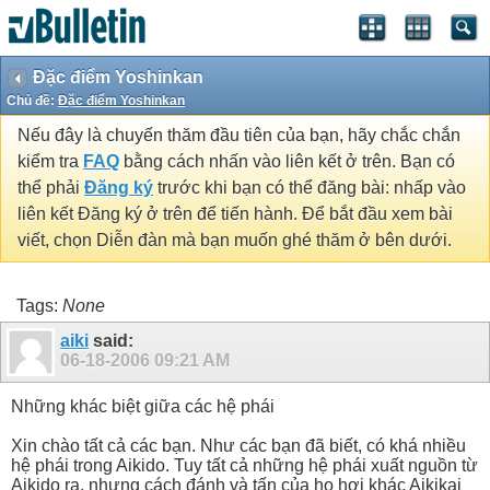
Đặc điểm Yoshinkan
Chủ đề:
Đặc điểm Yoshinkan
Nếu đây là chuyến thăm đầu tiên của bạn, hãy chắc chắn
kiểm tra
FAQ
bằng cách nhấn vào liên kết ở trên. Bạn có
thể phải
Đăng ký
trước khi bạn có thể đăng bài: nhấp vào
liên kết Đăng ký ở trên để tiến hành. Để bắt đầu xem bài
viết, chọn Diễn đàn mà bạn muốn ghé thăm ở bên dưới.
Tags:
None
aiki
said:
06-18-2006
09:21 AM
Những khác biệt giữa các hệ phái
Xin chào tất cả các bạn. Như các bạn đã biết, có khá nhiều
hệ phái trong Aikido. Tuy tất cả những hệ phái xuất nguồn từ
Aikido ra, nhưng cách đánh và tấn của họ hơi khác Aikikai