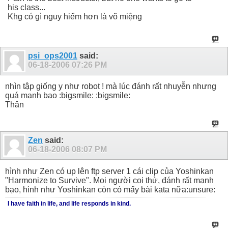
his class...
Khg có gì nguy hiểm hơn là võ miệng
psi_ops2001
said:
06-18-2006
07:26 PM
nhìn tập giống y như robot ! mà lúc đánh rất nhuyễn nhưng
quá mạnh bạo :bigsmile: :bigsmile:
Thân
Zen
said:
06-18-2006
08:07 PM
hình như Zen có up lên ftp server 1 cái clip của Yoshinkan
"Harmonize to Survive". Mọi người coi thử, đánh rất mạnh
bạo, hình như Yoshinkan còn có mấy bài kata nữa:unsure:
I have faith in life, and life responds in kind.