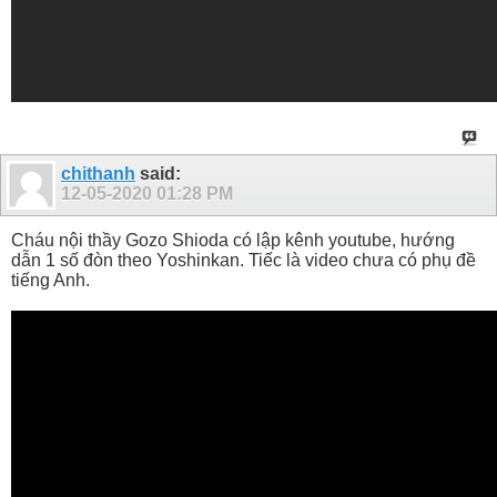
chithanh
said:
12-05-2020
01:28 PM
Cháu nội thầy Gozo Shioda có lập kênh youtube, hướng
dẫn 1 số đòn theo Yoshinkan. Tiếc là video chưa có phụ đề
tiếng Anh.