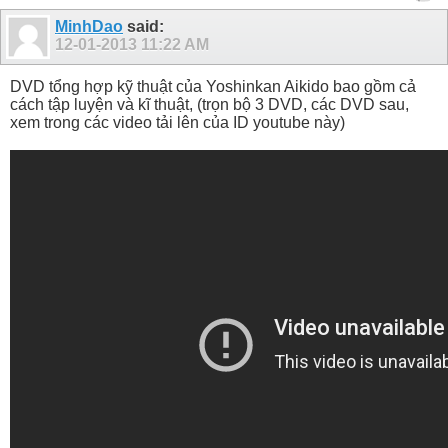
MinhDao
said:
12-01-2013
11:22 AM
DVD tổng hợp kỹ thuật của Yoshinkan Aikido bao gồm cả
cách tập luyện và kĩ thuật, (trọn bộ 3 DVD, các DVD sau,
xem trong các video tải lên của ID youtube này)