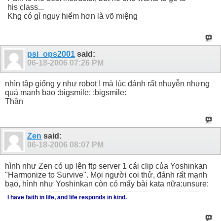
his class...
Khg có gì nguy hiểm hơn là võ miệng
psi_ops2001
said:
06-18-2006
07:26 PM
nhìn tập giống y như robot ! mà lúc đánh rất nhuyễn nhưng
quá mạnh bạo :bigsmile: :bigsmile:
Thân
Zen
said:
06-18-2006
08:07 PM
hình như Zen có up lên ftp server 1 cái clip của Yoshinkan
"Harmonize to Survive". Mọi người coi thử, đánh rất mạnh
bạo, hình như Yoshinkan còn có mấy bài kata nữa:unsure:
I have faith in life, and life responds in kind.