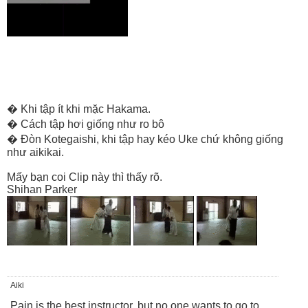
� Khi tập ít khi mặc Hakama.
� Cách tập hơi giống như ro bô
� Đòn Kotegaishi, khi tập hay kéo Uke chứ không giống
như aikikai.
Mấy bạn coi Clip này thì thấy rõ.
Shihan Parker
Aiki
Pain is the best instructor, but no one wants to go to