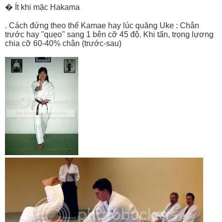
� Ít khi mặc Hakama
. Cách đứng theo thế Kamae hay lúc quăng Uke : Chân
trước hay ''quẹo'' sang 1 bên cỡ 45 độ. Khi tấn, trọng lựơng
chia cỡ 60-40% chân (trước-sau)