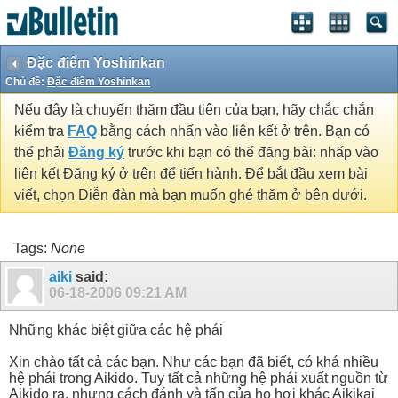
Đặc điểm Yoshinkan
Chủ đề:
Đặc điểm Yoshinkan
Nếu đây là chuyến thăm đầu tiên của bạn, hãy chắc chắn
kiểm tra
FAQ
bằng cách nhấn vào liên kết ở trên. Bạn có
thể phải
Đăng ký
trước khi bạn có thể đăng bài: nhấp vào
liên kết Đăng ký ở trên để tiến hành. Để bắt đầu xem bài
viết, chọn Diễn đàn mà bạn muốn ghé thăm ở bên dưới.
Tags:
None
aiki
said:
06-18-2006
09:21 AM
Những khác biệt giữa các hệ phái
Xin chào tất cả các bạn. Như các bạn đã biết, có khá nhiều
hệ phái trong Aikido. Tuy tất cả những hệ phái xuất nguồn từ
Aikido ra, nhưng cách đánh và tấn của họ hơi khác Aikikai