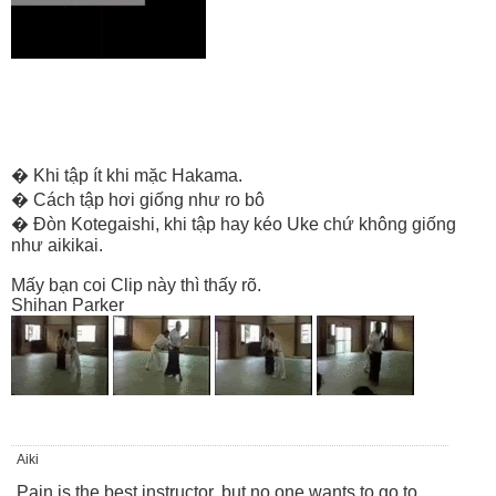
� Khi tập ít khi mặc Hakama.
� Cách tập hơi giống như ro bô
� Đòn Kotegaishi, khi tập hay kéo Uke chứ không giống
như aikikai.
Mấy bạn coi Clip này thì thấy rõ.
Shihan Parker
Aiki
Pain is the best instructor, but no one wants to go to