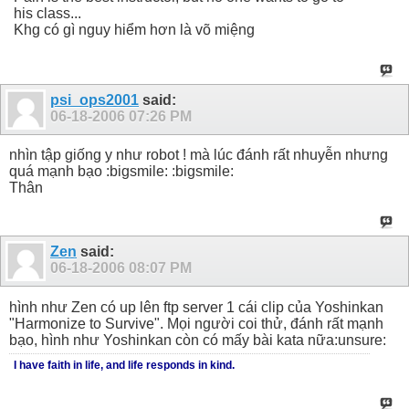
his class...
Khg có gì nguy hiểm hơn là võ miệng
psi_ops2001
said:
06-18-2006
07:26 PM
nhìn tập giống y như robot ! mà lúc đánh rất nhuyễn nhưng
quá mạnh bạo :bigsmile: :bigsmile:
Thân
Zen
said:
06-18-2006
08:07 PM
hình như Zen có up lên ftp server 1 cái clip của Yoshinkan
"Harmonize to Survive". Mọi người coi thử, đánh rất mạnh
bạo, hình như Yoshinkan còn có mấy bài kata nữa:unsure:
I have faith in life, and life responds in kind.