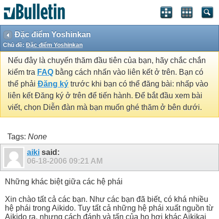
Đặc điểm Yoshinkan
Chủ đề:
Đặc điểm Yoshinkan
Nếu đây là chuyến thăm đầu tiên của bạn, hãy chắc chắn
kiểm tra
FAQ
bằng cách nhấn vào liên kết ở trên. Bạn có
thể phải
Đăng ký
trước khi bạn có thể đăng bài: nhấp vào
liên kết Đăng ký ở trên để tiến hành. Để bắt đầu xem bài
viết, chọn Diễn đàn mà bạn muốn ghé thăm ở bên dưới.
Tags:
None
aiki
said:
06-18-2006
09:21 AM
Những khác biệt giữa các hệ phái
Xin chào tất cả các bạn. Như các bạn đã biết, có khá nhiều
hệ phái trong Aikido. Tuy tất cả những hệ phái xuất nguồn từ
Aikido ra, nhưng cách đánh và tấn của họ hơi khác Aikikai