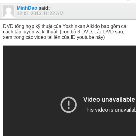
MinhDao
said:
12-01-2013
11:22 AM
DVD tổng hợp kỹ thuật của Yoshinkan Aikido bao gồm cả
cách tập luyện và kĩ thuật, (trọn bộ 3 DVD, các DVD sau,
xem trong các video tải lên của ID youtube này)