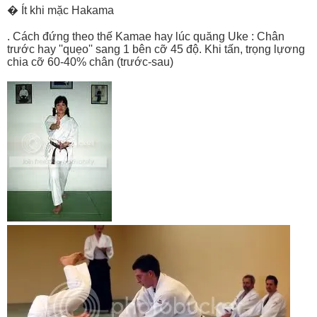
� Ít khi mặc Hakama
. Cách đứng theo thế Kamae hay lúc quăng Uke : Chân
trước hay ''quẹo'' sang 1 bên cỡ 45 độ. Khi tấn, trọng lựơng
chia cỡ 60-40% chân (trước-sau)