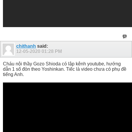
chithanh
said:
12-05-2020
01:28 PM
Cháu nội thầy Gozo Shioda có lập kênh youtube, hướng
dẫn 1 số đòn theo Yoshinkan. Tiếc là video chưa có phụ đề
tiếng Anh.