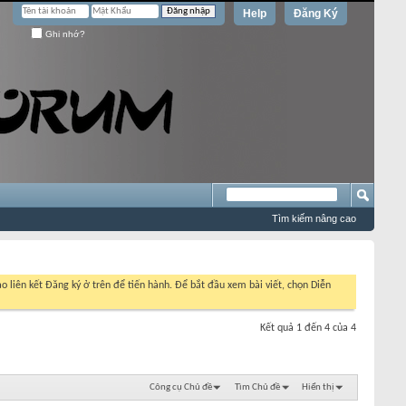
Help
Đăng Ký
Ghi nhớ?
Tìm kiếm nâng cao
o liên kết Đăng ký ở trên để tiến hành. Để bắt đầu xem bài viết, chọn Diễn
Kết quả 1 đến 4 của 4
Công cụ Chủ đề
Tìm Chủ đề
Hiển thị