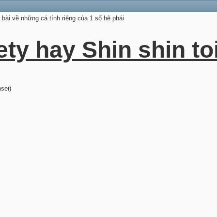
i bài về những cá tính riêng của 1 số hệ phái
ty hay Shin shin to
sei)