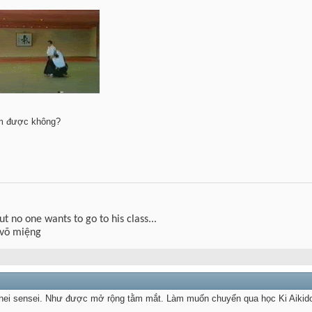
êm được không?
but no one wants to go to his class...
 võ miệng
hei sensei. Như được mở rộng tằm mắt. Làm muốn chuyển qua học Ki Aikido l