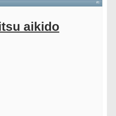
#1
itsu aikido