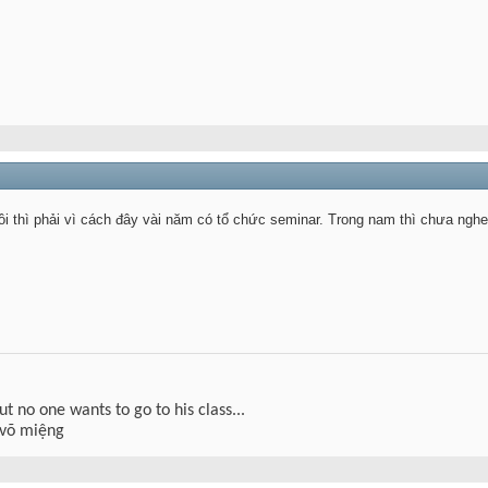
i thì phải vì cách đây vài năm có tổ chức seminar. Trong nam thì chưa nghe 
but no one wants to go to his class...
 võ miệng