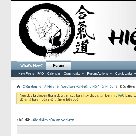
What's New?
Forum
New Posts
FAQ
Calendar
Community
Forum Actions
Quick Links
Diễn đàn
Aikido
Yoseikan Và Những Hệ Phái Khác
Đặc điểm 
Nếu đây là chuyến thăm đầu tiên của bạn, hãy chắc chắn kiểm tra
FAQ
bằng cá
đàn mà bạn muốn ghé thăm ở bên dưới.
Chủ đề:
Đặc điểm của Ky Society