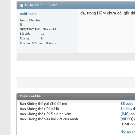
11-30-2013,
11:34 AM
dạ, trong HCM chưa có, giờ thì
anhthoai
Junior Member
Ngày tham gia
Nov 2013
Bài viết
16
Thanks
8
Thanked 0 Times in 0 Posts
Quyền viết bài
Bạn
Không thể
gửi Chủ đề mới
BB code
Bạn
Không thể
Gửi trả lời
Smilies
đ
Bạn
Không thể
Gửi file đính kèm
[IMG]
co
Bạn
Không thể
Sửa bài viết của mình
[VIDEO]
HTML co
Nội quy 