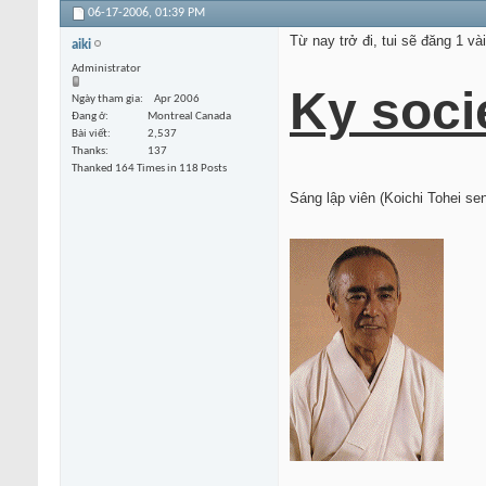
06-17-2006,
01:39 PM
Từ nay trở đi, tui sẽ đăng 1 và
aiki
Administrator
Ky socie
Ngày tham gia
Apr 2006
Đang ở
Montreal Canada
Bài viết
2,537
Thanks
137
Thanked 164 Times in 118 Posts
Sáng lập viên (Koichi Tohei sen