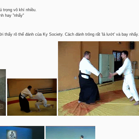
 trọng vô khí nhiều.
h hay ''nhẩy''
 thấy rõ thế đánh của Ky Society. Cách đánh trông rất 'lả lướt' và bay nhẩy.