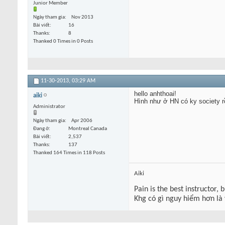
Junior Member
Ngày tham gia
Nov 2013
Bài viết
16
Thanks
8
Thanked 0 Times in 0 Posts
11-30-2013,
03:29 AM
hello anhthoai!
aiki
Hình như ở HN có ky society rồ
Administrator
Ngày tham gia
Apr 2006
Đang ở
Montreal Canada
Bài viết
2,537
Thanks
137
Thanked 164 Times in 118 Posts
Aiki
Pain is the best instructor, 
Khg có gì nguy hiểm hơn là