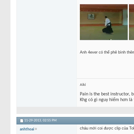
Anh 4ever có thể phê bình th
Aiki
Pain is the best instructor, 
Khg có gì nguy hiểm hơn là
11-29-2013,
02:55 PM
cháu mới coi được clip của To
anhthoai