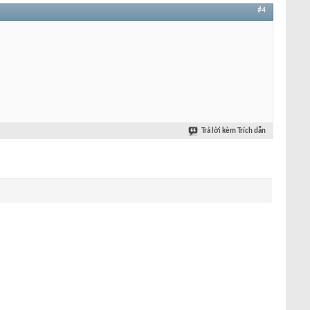
#4
Trả lời kèm Trích dẫn