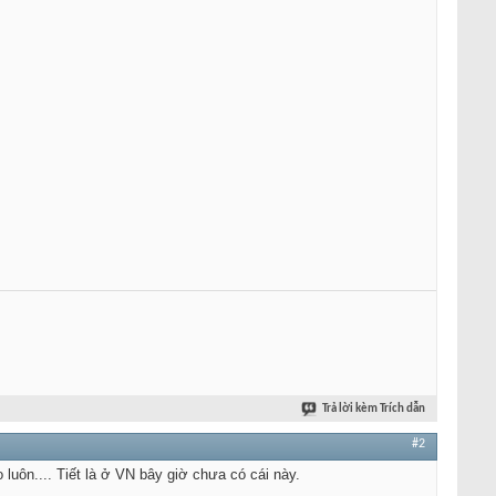
Trả lời kèm Trích dẫn
#2
uôn.... Tiết là ở VN bây giờ chưa có cái này.