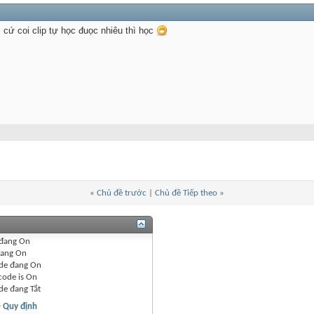
 cứ coi clip tự học đuọc nhiêu thì học
«
Chủ đề trước
|
Chủ đề Tiếp theo
»
đang
On
ang
On
de đang
On
code is
On
de đang
Tắt
- Quy định