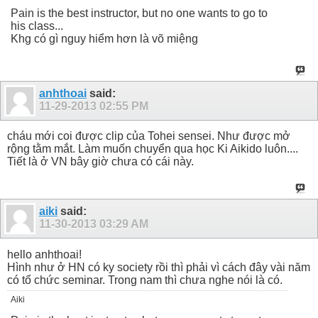
Pain is the best instructor, but no one wants to go to
his class...
Khg có gì nguy hiểm hơn là võ miệng
anhthoai
said:
11-29-2013
02:55 PM
cháu mới coi được clip của Tohei sensei. Như được mở
rộng tằm mắt. Làm muốn chuyển qua học Ki Aikido luôn....
Tiết là ở VN bây giờ chưa có cái này.
aiki
said:
11-30-2013
03:29 AM
hello anhthoai!
Hình như ở HN có ky society rồi thì phải vì cách đây vài năm
có tổ chức seminar. Trong nam thì chưa nghe nói là có.
Aiki