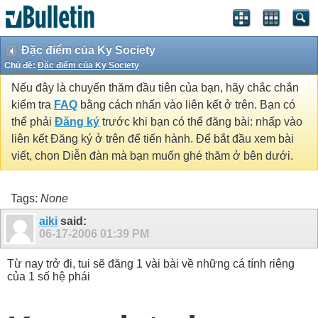
Đặc điểm của Ky Society
Chủ đề:
Đặc điểm của Ky Society
Nếu đây là chuyến thăm đầu tiên của bạn, hãy chắc chắn
kiểm tra
FAQ
bằng cách nhấn vào liên kết ở trên. Bạn có
thể phải
Đăng ký
trước khi bạn có thể đăng bài: nhấp vào
liên kết Đăng ký ở trên để tiến hành. Để bắt đầu xem bài
viết, chọn Diễn đàn mà bạn muốn ghé thăm ở bên dưới.
Tags:
None
aiki
said:
06-17-2006
01:39 PM
Từ nay trở đi, tui sẽ đăng 1 vài bài về những cá tính riêng
của 1 số hệ phái