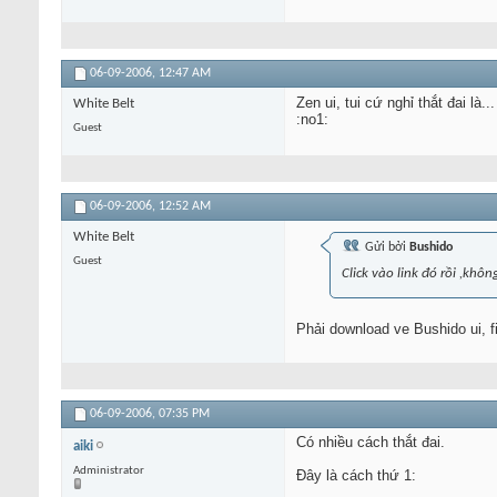
06-09-2006,
12:47 AM
Zen ui, tui cứ nghỉ thắt đai là...
White Belt
:no1:
Guest
06-09-2006,
12:52 AM
White Belt
Gửi bởi
Bushido
Guest
Click vào link đó rồi ,khôn
Phải download ve Bushido ui, f
06-09-2006,
07:35 PM
Có nhiều cách thắt đai.
aiki
Administrator
Đây là cách thứ 1: