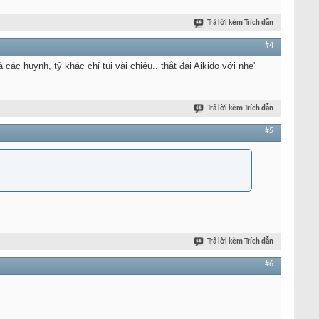
Trả lời kèm Trích dẫn
#4
các huynh, tỷ khác chỉ tui vài chiêu.. thắt đai Aikido với nhe'
Trả lời kèm Trích dẫn
#5
Trả lời kèm Trích dẫn
#6