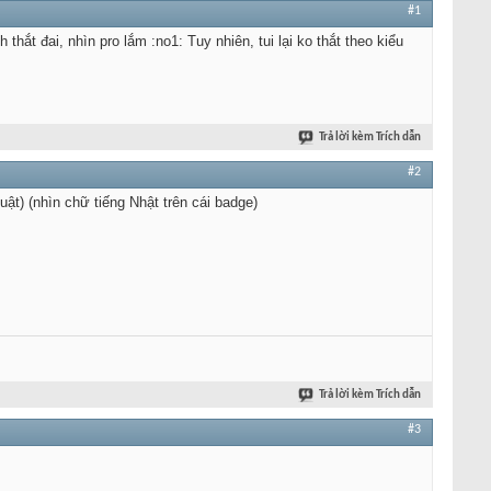
#1
h thắt đai, nhìn pro lắm :no1: Tuy nhiên, tui lại ko thắt theo kiểu
Trả lời kèm Trích dẫn
#2
uật) (nhìn chữ tiếng Nhật trên cái badge)
Trả lời kèm Trích dẫn
#3