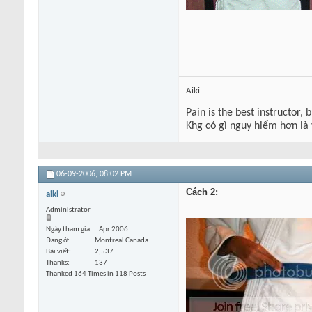
Aiki
Pain is the best instructor, 
Khg có gì nguy hiểm hơn là
06-09-2006,
08:02 PM
Cách 2:
aiki
Administrator
Ngày tham gia
Apr 2006
Đang ở
Montreal Canada
Bài viết
2,537
Thanks
137
Thanked 164 Times in 118 Posts