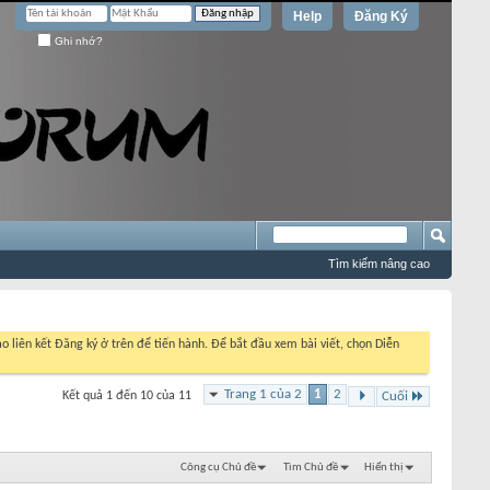
Help
Đăng Ký
Ghi nhớ?
Tìm kiếm nâng cao
o liên kết Đăng ký ở trên để tiến hành. Để bắt đầu xem bài viết, chọn Diễn
Trang 1 của 2
1
2
Kết quả 1 đến 10 của 11
Cuối
Công cụ Chủ đề
Tìm Chủ đề
Hiển thị