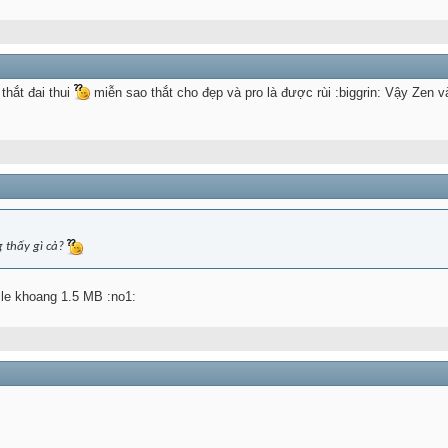
 thắt đai thui
miễn sao thắt cho đẹp và pro là được rùi :biggrin: Vậy Zen và 
g thấy gì cả?
ile khoang 1.5 MB :no1: