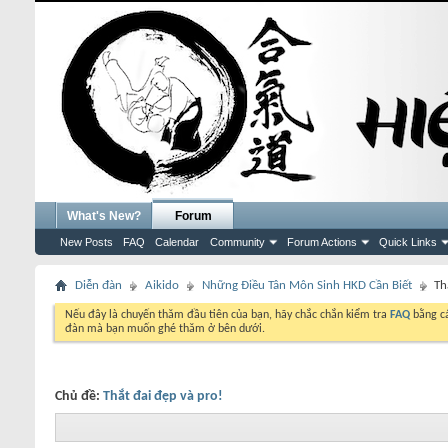
What's New?
Forum
New Posts
FAQ
Calendar
Community
Forum Actions
Quick Links
Diễn đàn
Aikido
Những Điều Tân Môn Sinh HKD Cần Biết
Th
Nếu đây là chuyến thăm đầu tiên của bạn, hãy chắc chắn kiểm tra
FAQ
bằng cá
đàn mà bạn muốn ghé thăm ở bên dưới.
Chủ đề:
Thắt đai đẹp và pro!