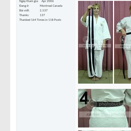
Ngày tham gia
Apr 2006
Đang ở
Montreal Canada
Bài viết
2,537
Thanks
137
Thanked 164 Times in 118 Posts