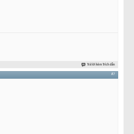
Trả lời kèm Trích dẫn
#7