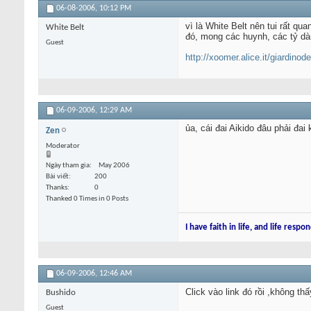
06-08-2006,
10:12 PM
vì là White Belt nên tui rất qua
White Belt
đó, mong các huynh, các tỷ dà
Guest
http://xoomer.alice.it/giardinodei
06-09-2006,
12:29 AM
ủa, cái đai Aikido đâu phải đai
Zen
Moderator
Ngày tham gia
May 2006
Bài viết
200
Thanks
0
Thanked 0 Times in 0 Posts
I have faith in life, and life respon
06-09-2006,
12:46 AM
Click vào link đó rồi ,không th
Bushido
Guest