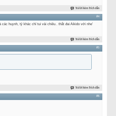
Trả lời kèm Trích dẫn
#4
các huynh, tỷ khác chỉ tui vài chiêu.. thắt đai Aikido với nhe'
Trả lời kèm Trích dẫn
#5
Trả lời kèm Trích dẫn
#6