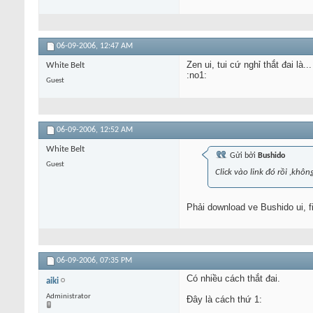
06-09-2006,
12:47 AM
Zen ui, tui cứ nghỉ thắt đai là...
White Belt
:no1:
Guest
06-09-2006,
12:52 AM
White Belt
Gửi bởi
Bushido
Guest
Click vào link đó rồi ,khôn
Phải download ve Bushido ui, f
06-09-2006,
07:35 PM
Có nhiều cách thắt đai.
aiki
Administrator
Đây là cách thứ 1: