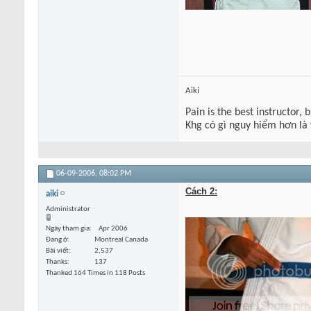
Aiki
Pain is the best instructor, 
Khg có gì nguy hiểm hơn là
06-09-2006,
08:02 PM
Cách 2:
aiki
Administrator
Ngày tham gia
Apr 2006
Đang ở
Montreal Canada
Bài viết
2,537
Thanks
137
Thanked 164 Times in 118 Posts