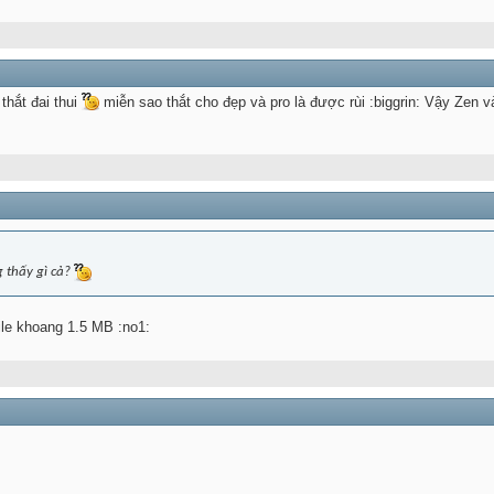
 thắt đai thui
miễn sao thắt cho đẹp và pro là được rùi :biggrin: Vậy Zen và 
g thấy gì cả?
ile khoang 1.5 MB :no1: