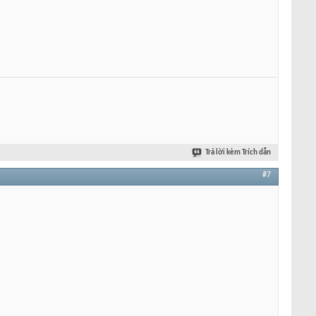
Trả lời kèm Trích dẫn
#7