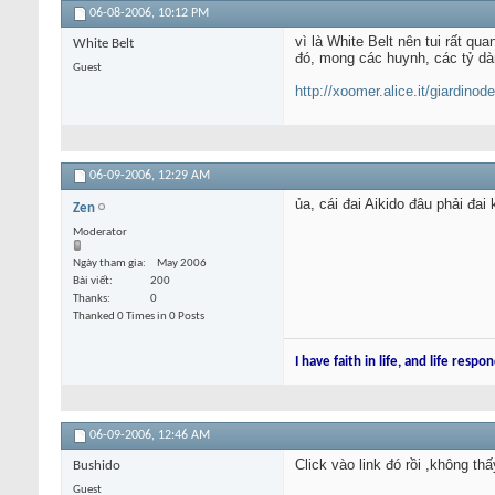
06-08-2006,
10:12 PM
vì là White Belt nên tui rất qua
White Belt
đó, mong các huynh, các tỷ dà
Guest
http://xoomer.alice.it/giardinodei
06-09-2006,
12:29 AM
ủa, cái đai Aikido đâu phải đai
Zen
Moderator
Ngày tham gia
May 2006
Bài viết
200
Thanks
0
Thanked 0 Times in 0 Posts
I have faith in life, and life respon
06-09-2006,
12:46 AM
Click vào link đó rồi ,không th
Bushido
Guest