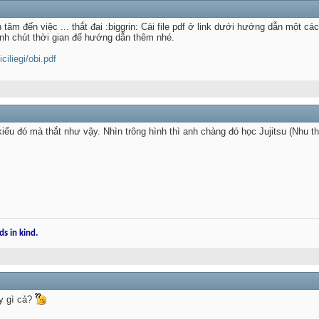
n tâm đến việc ... thắt đai :biggrin: Cái file pdf ở link dưới hướng dẫn một các
nh chút thời gian để hướng dẫn thêm nhé.
ciliegi/obi.pdf
 kiểu đó mà thắt như vậy. Nhìn trông hình thì anh chàng đó học Jujitsu (Nhu th
ds in kind.
ấy gì cả?