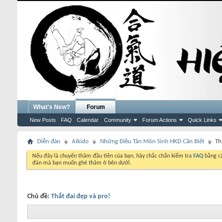
What's New?
Forum
New Posts
FAQ
Calendar
Community
Forum Actions
Quick Links
Diễn đàn
Aikido
Những Điều Tân Môn Sinh HKD Cần Biết
Th
Nếu đây là chuyến thăm đầu tiên của bạn, hãy chắc chắn kiểm tra
FAQ
bằng cá
đàn mà bạn muốn ghé thăm ở bên dưới.
Chủ đề:
Thắt đai đẹp và pro!