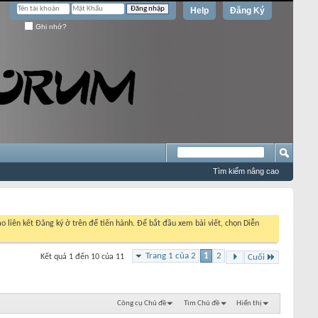
Help
Đăng Ký
Ghi nhớ?
Tìm kiếm nâng cao
o liên kết Đăng ký ở trên để tiến hành. Để bắt đầu xem bài viết, chọn Diễn
Trang 1 của 2
1
2
Kết quả 1 đến 10 của 11
Cuối
Công cụ Chủ đề
Tìm Chủ đề
Hiển thị