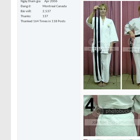
Ngày tham gia
Apr 2006
Đang ở
Montreal Canada
Bài viết
2,537
Thanks
137
Thanked 164 Times in 118 Posts