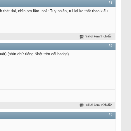
#1
h thắt đai, nhìn pro lắm :no1: Tuy nhiên, tui lại ko thắt theo kiểu
Trả lời kèm Trích dẫn
#2
uật) (nhìn chữ tiếng Nhật trên cái badge)
Trả lời kèm Trích dẫn
#3