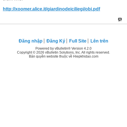
http://xoomer.alice.it/giardinodeiciliegi/obi.pdf
Đăng nhập
Đăng Ký
Full Site
Lên trên
Powered by vBulletin® Version 4.2.0
Copyright © 2026 vBulletin Solutions, Inc. All rights reserved.
Bản quyền website thuộc về Hiepkhidao.com