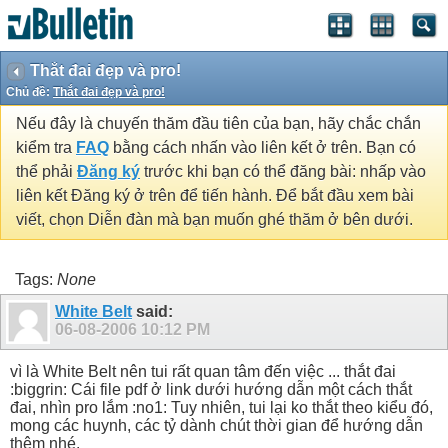
Thắt đai đẹp và pro!
Chủ đề:
Thắt đai đẹp và pro!
Nếu đây là chuyến thăm đầu tiên của bạn, hãy chắc chắn
kiểm tra
FAQ
bằng cách nhấn vào liên kết ở trên. Bạn có
thể phải
Đăng ký
trước khi bạn có thể đăng bài: nhấp vào
liên kết Đăng ký ở trên để tiến hành. Để bắt đầu xem bài
viết, chọn Diễn đàn mà bạn muốn ghé thăm ở bên dưới.
Tags:
None
White Belt
said:
06-08-2006
10:12 PM
vì là White Belt nên tui rất quan tâm đến việc ... thắt đai
:biggrin: Cái file pdf ở link dưới hướng dẫn một cách thắt
đai, nhìn pro lắm :no1: Tuy nhiên, tui lại ko thắt theo kiểu đó,
mong các huynh, các tỷ dành chút thời gian để hướng dẫn
thêm nhé.