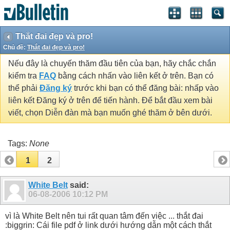
Thắt đai đẹp và pro!
Chủ đề:
Thắt đai đẹp và pro!
Nếu đây là chuyến thăm đầu tiên của bạn, hãy chắc chắn
kiểm tra
FAQ
bằng cách nhấn vào liên kết ở trên. Bạn có
thể phải
Đăng ký
trước khi bạn có thể đăng bài: nhấp vào
liên kết Đăng ký ở trên để tiến hành. Để bắt đầu xem bài
viết, chọn Diễn đàn mà bạn muốn ghé thăm ở bên dưới.
Tags:
None
1
2
White Belt
said:
06-08-2006
10:12 PM
vì là White Belt nên tui rất quan tâm đến việc ... thắt đai
:biggrin: Cái file pdf ở link dưới hướng dẫn một cách thắt