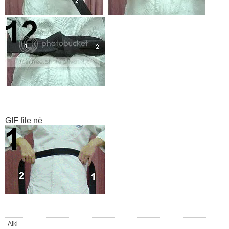
GIF file nè
Aiki