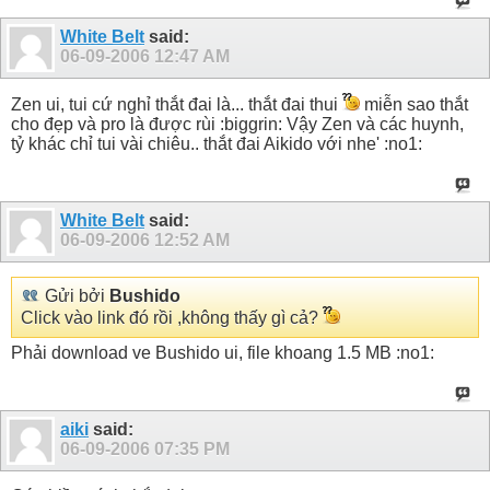
White Belt
said:
06-09-2006
12:47 AM
Zen ui, tui cứ nghỉ thắt đai là... thắt đai thui
miễn sao thắt
cho đẹp và pro là được rùi :biggrin: Vậy Zen và các huynh,
tỷ khác chỉ tui vài chiêu.. thắt đai Aikido với nhe' :no1:
White Belt
said:
06-09-2006
12:52 AM
Gửi bởi
Bushido
Click vào link đó rồi ,không thấy gì cả?
Phải download ve Bushido ui, file khoang 1.5 MB :no1:
aiki
said:
06-09-2006
07:35 PM