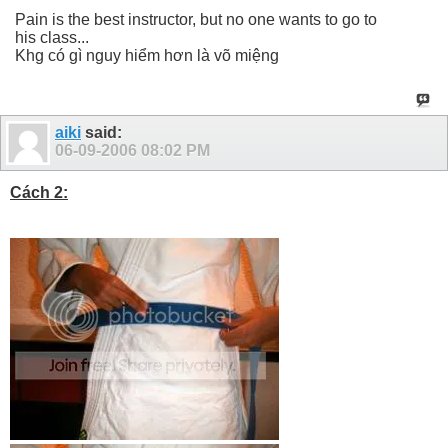
Pain is the best instructor, but no one wants to go to
his class...
Khg có gì nguy hiểm hơn là võ miệng
aiki
said:
06-09-2006
08:02 PM
Cách 2: