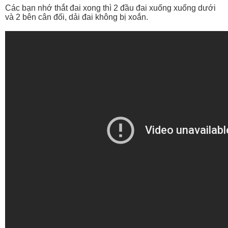
Các bạn nhớ thắt đai xong thì 2 đầu đai xuống xuống dưới
và 2 bên cân đối, dải đai không bị xoắn.