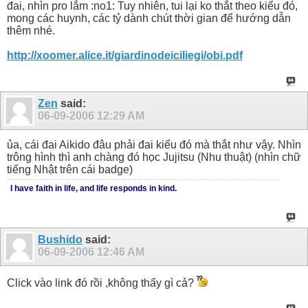
đai, nhìn pro lắm :no1: Tuy nhiên, tui lại ko thắt theo kiểu đó,
mong các huynh, các tỷ dành chút thời gian để hướng dẫn
thêm nhé.
http://xoomer.alice.it/giardinodeiciliegi/obi.pdf
Zen
said:
06-09-2006
12:29 AM
ủa, cái đai Aikido đâu phải đai kiểu đó mà thắt như vậy. Nhìn
trông hình thì anh chàng đó học Jujitsu (Nhu thuật) (nhìn chữ
tiếng Nhật trên cái badge)
I have faith in life, and life responds in kind.
Bushido
said:
06-09-2006
12:46 AM
Click vào link đó rồi ,không thấy gì cả?