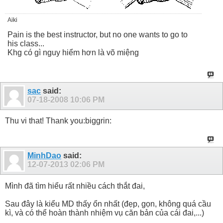
Aiki
Pain is the best instructor, but no one wants to go to
his class...
Khg có gì nguy hiểm hơn là võ miệng
sac
said:
07-18-2008
10:06 PM
Thu vi that! Thank you:biggrin:
MinhDao
said:
12-07-2013
02:06 PM
Mình đã tìm hiểu rất nhiều cách thắt đai,
Sau đây là kiểu MD thấy ổn nhất (đẹp, gọn, không quá cầu
kì, và có thể hoàn thành nhiệm vụ căn bản của cái đai,...)